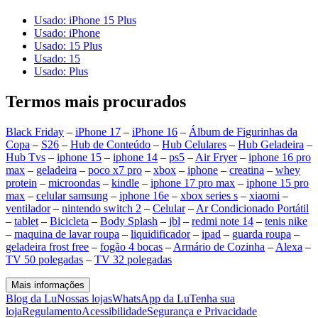
Usado: iPhone 15 Plus
Usado: iPhone
Usado: 15 Plus
Usado: 15
Usado: Plus
Termos mais procurados
Black Friday
–
iPhone 17
–
iPhone 16
–
Álbum de Figurinhas da
Copa
–
S26
–
Hub de Conteúdo
–
Hub Celulares
–
Hub Geladeira
–
Hub Tvs
–
iphone 15
–
iphone 14
–
ps5
–
Air Fryer
–
iphone 16 pro
max
–
geladeira
–
poco x7 pro
–
xbox
–
iphone
–
creatina
–
whey
protein
–
microondas
–
kindle
–
iphone 17 pro max
–
iphone 15 pro
max
–
celular samsung
–
iphone 16e
–
xbox series s
–
xiaomi
–
ventilador
–
nintendo switch 2
–
Celular
–
Ar Condicionado Portátil
–
tablet
–
Bicicleta
–
Body Splash
–
jbl
–
redmi note 14
–
tenis nike
–
maquina de lavar roupa
–
liquidificador
–
ipad
–
guarda roupa
–
geladeira frost free
–
fogão 4 bocas
–
Armário de Cozinha
–
Alexa
–
TV 50 polegadas
–
TV 32 polegadas
Mais informações
Blog da Lu
Nossas lojas
WhatsApp da Lu
Tenha sua
loja
Regulamento
Acessibilidade
Segurança e Privacidade