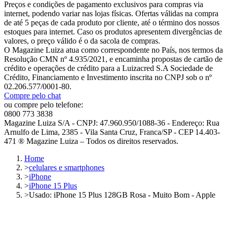
Preços e condições de pagamento exclusivos para compras via
internet, podendo variar nas lojas físicas. Ofertas válidas na compra
de até 5 peças de cada produto por cliente, até o término dos nossos
estoques para internet. Caso os produtos apresentem divergências de
valores, o preço válido é o da sacola de compras.
O Magazine Luiza atua como correspondente no País, nos termos da
Resolução CMN nº 4.935/2021, e encaminha propostas de cartão de
crédito e operações de crédito para a Luizacred S.A Sociedade de
Crédito, Financiamento e Investimento inscrita no CNPJ sob o nº
02.206.577/0001-80.
Compre pelo chat
ou compre pelo telefone:
0800 773 3838
Magazine Luiza S/A - CNPJ: 47.960.950/1088-36 - Endereço: Rua
Arnulfo de Lima, 2385 - Vila Santa Cruz, Franca/SP - CEP 14.403-
471 ® Magazine Luiza – Todos os direitos reservados.
Home
>
celulares e smartphones
>
iPhone
>
iPhone 15 Plus
>
Usado: iPhone 15 Plus 128GB Rosa - Muito Bom - Apple