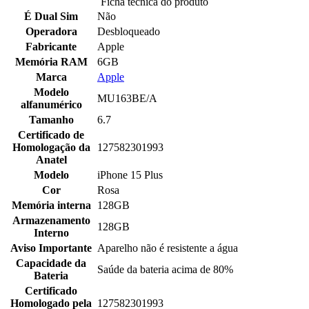
Ficha tecnica do produto
É Dual Sim
Não
Operadora
Desbloqueado
Fabricante
Apple
Memória RAM
6GB
Marca
Apple
Modelo
MU163BE/A
alfanumérico
Tamanho
6.7
Certificado de
Homologação da
127582301993
Anatel
Modelo
iPhone 15 Plus
Cor
Rosa
Memória interna
128GB
Armazenamento
128GB
Interno
Aviso Importante
Aparelho não é resistente a água
Capacidade da
Saúde da bateria acima de 80%
Bateria
Certificado
Homologado pela
127582301993