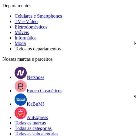
Departamentos
Celulares e Smartphones
TV e Vídeo
Eletrodomésticos
Móveis
Informática
Moda
N
Todos os departamentos
Nossas marcas e parceiros
Netshoes
Epoca Cosméticos
S
KaBuM!
AliExpress
Todas as marcas
Todas as categorias
Todas as subcategorias