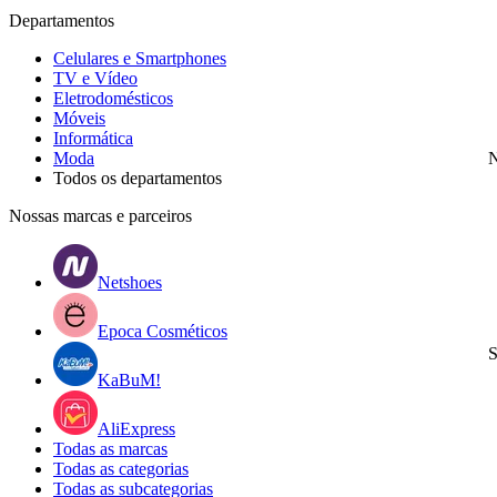
Departamentos
Celulares e Smartphones
TV e Vídeo
Eletrodomésticos
Móveis
Informática
Moda
N
Todos os departamentos
Nossas marcas e parceiros
Netshoes
Epoca Cosméticos
S
KaBuM!
AliExpress
Todas as marcas
Todas as categorias
Todas as subcategorias