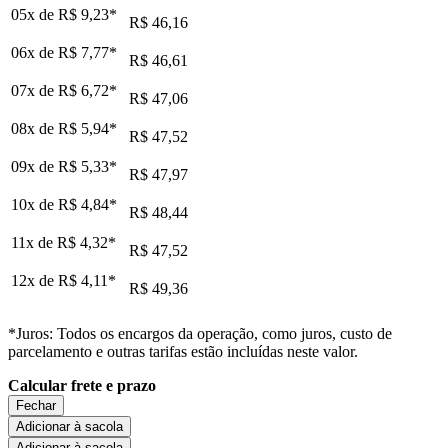
05x de
R$ 9,23
*
R$ 46,16
06x de
R$ 7,77
*
R$ 46,61
07x de
R$ 6,72
*
R$ 47,06
08x de
R$ 5,94
*
R$ 47,52
09x de
R$ 5,33
*
R$ 47,97
10x de
R$ 4,84
*
R$ 48,44
11x de
R$ 4,32
*
R$ 47,52
12x de
R$ 4,11
*
R$ 49,36
*Juros: Todos os encargos da operação, como juros, custo de
parcelamento e outras tarifas estão incluídas neste valor.
Calcular frete e prazo
Fechar
Adicionar à sacola
Adicionar à sacola