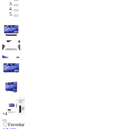
+
4
Favoritar