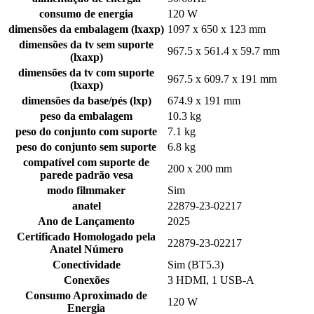
consumo de energia
120 W
dimensões da embalagem (lxaxp)
1097 x 650 x 123 mm
dimensões da tv sem suporte
967.5 x 561.4 x 59.7 mm
(lxaxp)
dimensões da tv com suporte
967.5 x 609.7 x 191 mm
(lxaxp)
dimensões da base/pés (lxp)
674.9 x 191 mm
peso da embalagem
10.3 kg
peso do conjunto com suporte
7.1 kg
peso do conjunto sem suporte
6.8 kg
compatível com suporte de
200 x 200 mm
parede padrão vesa
modo filmmaker
Sim
anatel
22879-23-02217
Ano de Lançamento
2025
Certificado Homologado pela
22879-23-02217
Anatel Número
Conectividade
Sim (BT5.3)
Conexões
3 HDMI, 1 USB-A
Consumo Aproximado de
120 W
Energia