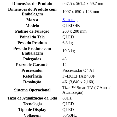
Dimensões do Produto
967.5 x 561.4 x 59.7 mm
Dimensões do Produto com
1097 x 650 x 123 mm
Embalagem
Marca
Samsung
Modelo
QLED 4K
Padrão de Furação
200 x 200 mm
Painel da Tela
QLED
Peso do Produto
6.8 kg
Peso do Produto com
10.3 kg
Embalagem
Polegadas
43"
Prazo de Garantia
12
Processador
Processador Q4 AI
Referência
F-43QEF1AB400F
Resolução
4K (3,840 x 2,160)
Tizen™ Smart TV ( 7 Anos de
Sistema Operacional
Atualização)
Taxa de Atualização da Tela
60Hz
Tecnologia
QLED
Tipo de Display
QLED
Voltagem
50/60Hz