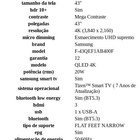
tamanho da tela
43"
hdr 10+
Sim
contraste
Mega Contraste
polegadas
43"
resolução
4K (3,840 x 2,160)
micro dimming
Esmaecimento UHD supremo
brand
Samsung
model
F-43QEF1AB400F
garantia
12
modelo
QLED 4K
potência (rms)
20W
samsung smart tv
Sim
Tizen™ Smart TV ( 7 Anos de
sistema operacional
Atualização)
bluetooth low energy
Sim (BT5.3)
hdmi
3
usb
1 x USB-A
bluetooth
Sim (BT5.3)
tipo de suporte
FLAT FEET NARROW
epg
Sim
alimentação de energia
50/60Hz