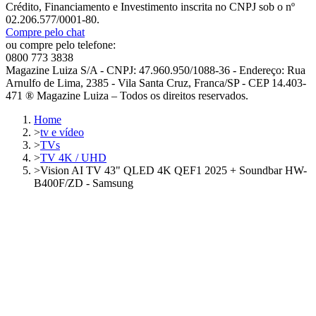
Crédito, Financiamento e Investimento inscrita no CNPJ sob o nº
02.206.577/0001-80.
Compre pelo chat
ou compre pelo telefone:
0800 773 3838
Magazine Luiza S/A - CNPJ: 47.960.950/1088-36 - Endereço: Rua
Arnulfo de Lima, 2385 - Vila Santa Cruz, Franca/SP - CEP 14.403-
471 ® Magazine Luiza – Todos os direitos reservados.
Home
>
tv e vídeo
>
TVs
>
TV 4K / UHD
>
Vision AI TV 43" QLED 4K QEF1 2025 + Soundbar HW-
B400F/ZD - Samsung