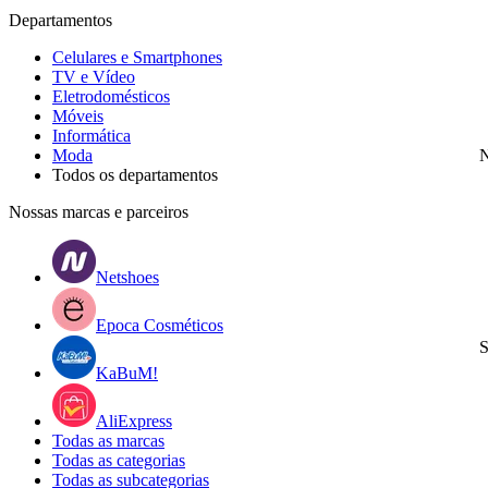
Departamentos
Celulares e Smartphones
TV e Vídeo
Eletrodomésticos
Móveis
Informática
Moda
N
Todos os departamentos
Nossas marcas e parceiros
Netshoes
Epoca Cosméticos
S
KaBuM!
AliExpress
Todas as marcas
Todas as categorias
Todas as subcategorias