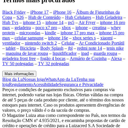
Black Friday
–
iPhone 17
–
iPhone 16
–
Álbum de Figurinhas da
Copa
–
S26
–
Hub de Conteúdo
–
Hub Celulares
–
Hub Geladeira
–
Hub Tvs
–
iphone 15
–
iphone 14
–
ps5
–
Air Fryer
–
iphone 16 pro
max
–
geladeira
–
poco x7 pro
–
xbox
–
iphone
–
creatina
–
whey
protein
–
microondas
–
kindle
–
iphone 17 pro max
–
iphone 15 pro
max
–
celular samsung
–
iphone 16e
–
xbox series s
–
xiaomi
–
ventilador
–
nintendo switch 2
–
Celular
–
Ar Condicionado Portátil
–
tablet
–
Bicicleta
–
Body Splash
–
jbl
–
redmi note 14
–
tenis nike
–
maquina de lavar roupa
–
liquidificador
–
ipad
–
guarda roupa
–
geladeira frost free
–
fogão 4 bocas
–
Armário de Cozinha
–
Alexa
–
TV 50 polegadas
–
TV 32 polegadas
Mais informações
Blog da Lu
Nossas lojas
WhatsApp da Lu
Tenha sua
loja
Regulamento
Acessibilidade
Segurança e Privacidade
Preços e condições de pagamento exclusivos para compras via
internet, podendo variar nas lojas físicas. Ofertas válidas na compra
de até 5 peças de cada produto por cliente, até o término dos nossos
estoques para internet. Caso os produtos apresentem divergências de
valores, o preço válido é o da sacola de compras.
O Magazine Luiza atua como correspondente no País, nos termos da
Resolução CMN nº 4.935/2021, e encaminha propostas de cartão de
crédito e operações de crédito para a Luizacred S.A Sociedade de