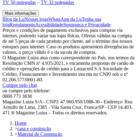
TV 50 polegadas
–
TV 32 polegadas
Mais informações
Blog da Lu
Nossas lojas
WhatsApp da Lu
Tenha sua
loja
Regulamento
Acessibilidade
Segurança e Privacidade
Preços e condições de pagamento exclusivos para compras via
internet, podendo variar nas lojas físicas. Ofertas válidas na compra
de até 5 peças de cada produto por cliente, até o término dos nossos
estoques para internet. Caso os produtos apresentem divergências de
valores, o preço válido é o da sacola de compras.
O Magazine Luiza atua como correspondente no País, nos termos da
Resolução CMN nº 4.935/2021, e encaminha propostas de cartão de
crédito e operações de crédito para a Luizacred S.A Sociedade de
Crédito, Financiamento e Investimento inscrita no CNPJ sob o nº
02.206.577/0001-80.
Compre pelo chat
ou compre pelo telefone:
0800 773 3838
Magazine Luiza S/A - CNPJ: 47.960.950/1088-36 - Endereço: Rua
Arnulfo de Lima, 2385 - Vila Santa Cruz, Franca/SP - CEP 14.403-
471 ® Magazine Luiza – Todos os direitos reservados.
Home
>
casa e construção
>
Material de Construção