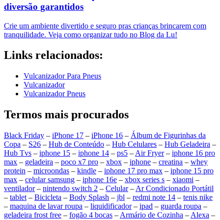
diversão garantidos
Crie um ambiente divertido e seguro pras crianças brincarem com
tranquilidade. Veja como organizar tudo no Blog da Lu!
Links relacionados:
Vulcanizador Para Pneus
Vulcanizador
Vulcanizador Pneus
Termos mais procurados
Black Friday
–
iPhone 17
–
iPhone 16
–
Álbum de Figurinhas da
Copa
–
S26
–
Hub de Conteúdo
–
Hub Celulares
–
Hub Geladeira
–
Hub Tvs
–
iphone 15
–
iphone 14
–
ps5
–
Air Fryer
–
iphone 16 pro
max
–
geladeira
–
poco x7 pro
–
xbox
–
iphone
–
creatina
–
whey
protein
–
microondas
–
kindle
–
iphone 17 pro max
–
iphone 15 pro
max
–
celular samsung
–
iphone 16e
–
xbox series s
–
xiaomi
–
ventilador
–
nintendo switch 2
–
Celular
–
Ar Condicionado Portátil
–
tablet
–
Bicicleta
–
Body Splash
–
jbl
–
redmi note 14
–
tenis nike
–
maquina de lavar roupa
–
liquidificador
–
ipad
–
guarda roupa
–
geladeira frost free
–
fogão 4 bocas
–
Armário de Cozinha
–
Alexa
–