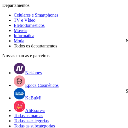
Departamentos
Celulares e Smartphones
TV e Vídeo
Eletrodomésticos
Móveis
Informática
Moda
N
Todos os departamentos
Nossas marcas e parceiros
Netshoes
Epoca Cosméticos
S
KaBuM!
AliExpress
Todas as marcas
Todas as categorias
Todas as subcategorias