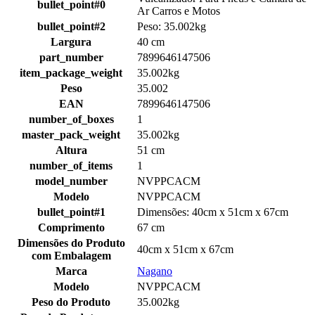
bullet_point#0
Ar Carros e Motos
bullet_point#2
Peso: 35.002kg
Largura
40 cm
part_number
7899646147506
item_package_weight
35.002kg
Peso
35.002
EAN
7899646147506
number_of_boxes
1
master_pack_weight
35.002kg
Altura
51 cm
number_of_items
1
model_number
NVPPCACM
Modelo
NVPPCACM
bullet_point#1
Dimensões: 40cm x 51cm x 67cm
Comprimento
67 cm
Dimensões do Produto
40cm x 51cm x 67cm
com Embalagem
Marca
Nagano
Modelo
NVPPCACM
Peso do Produto
35.002kg