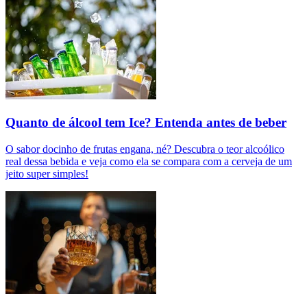
Quanto de álcool tem Ice? Entenda antes de beber
O sabor docinho de frutas engana, né? Descubra o teor alcoólico
real dessa bebida e veja como ela se compara com a cerveja de um
jeito super simples!