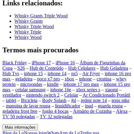
Links relacionados:
Whisky Grants Triple Wood
Whisky Grants
Whisky Triple Wood
Whisky Triple
Whisky Wood
Termos mais procurados
Black Friday
–
iPhone 17
–
iPhone 16
–
Álbum de Figurinhas da
Copa
–
S26
–
Hub de Conteúdo
–
Hub Celulares
–
Hub Geladeira
–
Hub Tvs
–
iphone 15
–
iphone 14
–
ps5
–
Air Fryer
–
iphone 16 pro
max
–
geladeira
–
poco x7 pro
–
xbox
–
iphone
–
creatina
–
whey
protein
–
microondas
–
kindle
–
iphone 17 pro max
–
iphone 15 pro
max
–
celular samsung
–
iphone 16e
–
xbox series s
–
xiaomi
–
ventilador
–
nintendo switch 2
–
Celular
–
Ar Condicionado Portátil
–
tablet
–
Bicicleta
–
Body Splash
–
jbl
–
redmi note 14
–
tenis nike
–
maquina de lavar roupa
–
liquidificador
–
ipad
–
guarda roupa
–
geladeira frost free
–
fogão 4 bocas
–
Armário de Cozinha
–
Alexa
–
TV 50 polegadas
–
TV 32 polegadas
Mais informações
Blog da Lu
Nossas lojas
WhatsApp da Lu
Tenha sua