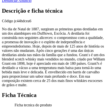
Denunciar Anúncio
Descrição e ficha técnica
Código
jc44hdcea6
No dia de Natal de 1887, surgiram as primeiras gotas destiladas em
um dos alambiques em Dufftown, Escócia. A destilaria foi
construída nos seguintes alicerces: o compromisso com a qualidade,
a promessa de inovação e o espírito de independência e
empreendedorismo. Hoje, depois de mais de 125 anos de história os
valores não mudaram. Após cinco gerações é uma das únicas
destilarias ainda nas mãos da família que a fundou. Grant ́s é um dos
blended scotch whisky mais vendidos no mundo, criado por William
Grant em 1898, hoje é apreciado em mais de 180 países. Grant?s é
destilado a vácuo a uma temperatura mais baixa para torná-lo uma
bebida mais leve e delicada. É envelhecido em barris de carvalho
para proporcionar um sabor mais profundo e doce. Em sua
composição existem cerca de 25 dos mais finos whiskies escoceses
de grãos e malte.
Ficha Técnica
Ficha tecnica do produto