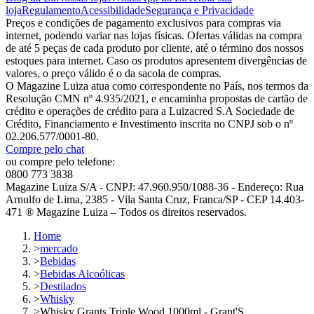
loja
Regulamento
Acessibilidade
Segurança e Privacidade
Preços e condições de pagamento exclusivos para compras via
internet, podendo variar nas lojas físicas. Ofertas válidas na compra
de até 5 peças de cada produto por cliente, até o término dos nossos
estoques para internet. Caso os produtos apresentem divergências de
valores, o preço válido é o da sacola de compras.
O Magazine Luiza atua como correspondente no País, nos termos da
Resolução CMN nº 4.935/2021, e encaminha propostas de cartão de
crédito e operações de crédito para a Luizacred S.A Sociedade de
Crédito, Financiamento e Investimento inscrita no CNPJ sob o nº
02.206.577/0001-80.
Compre pelo chat
ou compre pelo telefone:
0800 773 3838
Magazine Luiza S/A - CNPJ: 47.960.950/1088-36 - Endereço: Rua
Arnulfo de Lima, 2385 - Vila Santa Cruz, Franca/SP - CEP 14.403-
471 ® Magazine Luiza – Todos os direitos reservados.
Home
>
mercado
>
Bebidas
>
Bebidas Alcoólicas
>
Destilados
>
Whisky
>
Whisky Grants Triple Wood 1000ml - Grant'S