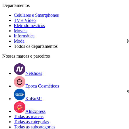
Departamentos
Celulares e Smartphones
TV e Vídeo
Eletrodomésticos
Móveis
Informática
Moda
N
Todos os departamentos
Nossas marcas e parceiros
Netshoes
Epoca Cosméticos
S
KaBuM!
AliExpress
Todas as marcas
Todas as categorias
Todas as subcategorias