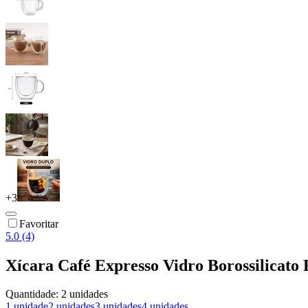
+
3
Favoritar
5.0 (4)
Xícara Café Expresso Vidro Borossilicat
Quantidade:
2 unidades
1 unidade
2 unidades
3 unidades
4 unidades