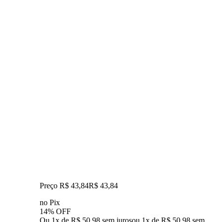
Preço R$ 43,84
R$
43
,
84
no Pix
14% OFF
Ou 1x de R$ 50,98 sem juros
ou
1
x de
R$ 50,98
sem