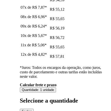
07x de
R$ 7,87
*
R$ 55,12
08x de
R$ 6,96
*
R$ 55,65
09x de
R$ 6,24
*
R$ 56,19
10x de
R$ 5,67
*
R$ 56,72
11x de
R$ 5,06
*
R$ 55,65
12x de
R$ 4,82
*
R$ 57,81
*Juros: Todos os encargos da operação, como juros,
custo de parcelamento e outras tarifas estão incluídas
neste valor.
Calcular frete e prazo
Quantidade:
1 unidade
Selecione a quantidade