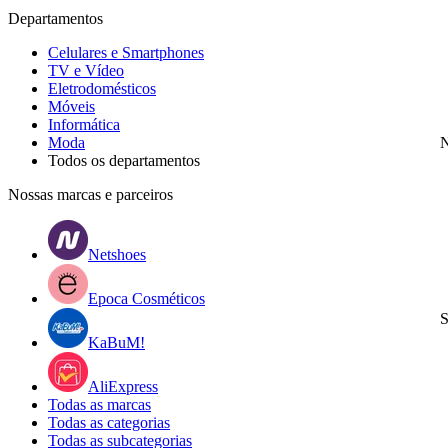
Departamentos
Celulares e Smartphones
TV e Vídeo
Eletrodomésticos
Móveis
Informática
Moda
N
Todos os departamentos
Nossas marcas e parceiros
Netshoes
Epoca Cosméticos
S
KaBuM!
AliExpress
Todas as marcas
Todas as categorias
Todas as subcategorias