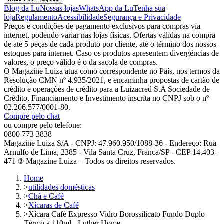
Blog da Lu
Nossas lojas
WhatsApp da Lu
Tenha sua
loja
Regulamento
Acessibilidade
Segurança e Privacidade
Preços e condições de pagamento exclusivos para compras via
internet, podendo variar nas lojas físicas. Ofertas válidas na compra
de até 5 peças de cada produto por cliente, até o término dos nossos
estoques para internet. Caso os produtos apresentem divergências de
valores, o preço válido é o da sacola de compras.
O Magazine Luiza atua como correspondente no País, nos termos da
Resolução CMN nº 4.935/2021, e encaminha propostas de cartão de
crédito e operações de crédito para a Luizacred S.A Sociedade de
Crédito, Financiamento e Investimento inscrita no CNPJ sob o nº
02.206.577/0001-80.
Compre pelo chat
ou compre pelo telefone:
0800 773 3838
Magazine Luiza S/A - CNPJ: 47.960.950/1088-36 - Endereço: Rua
Arnulfo de Lima, 2385 - Vila Santa Cruz, Franca/SP - CEP 14.403-
471 ® Magazine Luiza – Todos os direitos reservados.
Home
>
utilidades domésticas
>
Chá e Café
>
Xícaras de Café
>
Xícara Café Expresso Vidro Borossilicato Fundo Duplo
Térmica 110ml - Luther Home