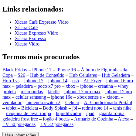
Links relacionados:
Xícara Café Expresso Vidro
Xícara Café
Xícara Expresso Vidro
Xícara Expresso
Xícara Vidro
Termos mais procurados
Black Friday
–
iPhone 17
–
iPhone 16
–
Álbum de Figurinhas da
Copa
–
S26
–
Hub de Conteúdo
–
Hub Celulares
–
Hub Geladeira
–
Hub Tvs
–
iphone 15
–
iphone 14
–
ps5
–
Air Fryer
–
iphone 16 pro
max
–
geladeira
–
poco x7 pro
–
xbox
–
iphone
–
creatina
–
whey
protein
–
microondas
–
kindle
–
iphone 17 pro max
–
iphone 15 pro
max
–
celular samsung
–
iphone 16e
–
xbox series s
–
xiaomi
–
ventilador
–
nintendo switch 2
–
Celular
–
Ar Condicionado Portátil
–
tablet
–
Bicicleta
–
Body Splash
–
jbl
–
redmi note 14
–
tenis nike
–
maquina de lavar roupa
–
liquidificador
–
ipad
–
guarda roupa
–
geladeira frost free
–
fogão 4 bocas
–
Armário de Cozinha
–
Alexa
–
TV 50 polegadas
–
TV 32 polegadas
Mais informações