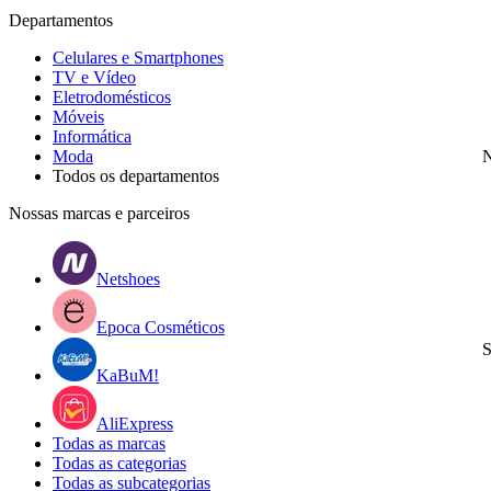
Departamentos
Celulares e Smartphones
TV e Vídeo
Eletrodomésticos
Móveis
Informática
Moda
N
Todos os departamentos
Nossas marcas e parceiros
Netshoes
Epoca Cosméticos
S
KaBuM!
AliExpress
Todas as marcas
Todas as categorias
Todas as subcategorias