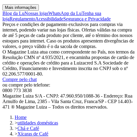
Mais informações
Blog da Lu
Nossas lojas
WhatsApp da Lu
Tenha sua
loja
Regulamento
Acessibilidade
Segurança e Privacidade
Preços e condições de pagamento exclusivos para compras via
internet, podendo variar nas lojas físicas. Ofertas válidas na compra
de até 5 peças de cada produto por cliente, até o término dos nossos
estoques para internet. Caso os produtos apresentem divergências de
valores, o preço válido é o da sacola de compras.
O Magazine Luiza atua como correspondente no País, nos termos da
Resolução CMN nº 4.935/2021, e encaminha propostas de cartão de
crédito e operações de crédito para a Luizacred S.A Sociedade de
Crédito, Financiamento e Investimento inscrita no CNPJ sob o nº
02.206.577/0001-80.
Compre pelo chat
ou compre pelo telefone:
0800 773 3838
Magazine Luiza S/A - CNPJ: 47.960.950/1088-36 - Endereço: Rua
Arnulfo de Lima, 2385 - Vila Santa Cruz, Franca/SP - CEP 14.403-
471 ® Magazine Luiza – Todos os direitos reservados.
Home
>
utilidades domésticas
>
Chá e Café
>
Xícaras de Café