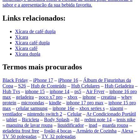
sabor e a apresentação da sua bebida favorita.
Links relacionados:
Xícara de café dupla
Xícara
Xícara café dupla
Xícara café
Xícara dupla
Termos mais procurados
Black Friday
–
iPhone 17
–
iPhone 16
–
Álbum de Figurinhas da
Copa
–
S26
–
Hub de Conteúdo
–
Hub Celulares
–
Hub Geladeira
–
Hub Tvs
–
iphone 15
–
iphone 14
–
ps5
–
Air Fryer
–
iphone 16 pro
max
–
geladeira
–
poco x7 pro
–
xbox
–
iphone
–
creatina
–
whey
protein
–
microondas
–
kindle
–
iphone 17 pro max
–
iphone 15 pro
max
–
celular samsung
–
iphone 16e
–
xbox series s
–
xiaomi
–
ventilador
–
nintendo switch 2
–
Celular
–
Ar Condicionado Portátil
–
tablet
–
Bicicleta
–
Body Splash
–
jbl
–
redmi note 14
–
tenis nike
–
maquina de lavar roupa
–
liquidificador
–
ipad
–
guarda roupa
–
geladeira frost free
–
fogão 4 bocas
–
Armário de Cozinha
–
Alexa
–
TV 50 polegadas
–
TV 32 polegadas