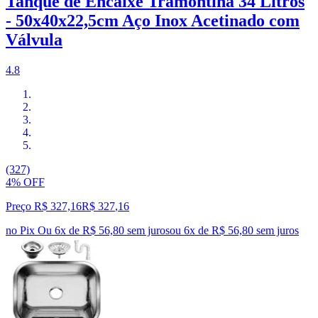
Tanque de Encaixe Tramontina 34 Litros
- 50x40x22,5cm Aço Inox Acetinado com
Válvula
4.8
(327)
4% OFF
Preço R$ 327,16
R$
327
,
16
no Pix
Ou 6x de R$ 56,80 sem juros
ou
6
x de
R$ 56,80
sem juros