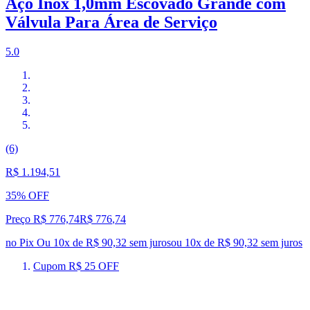
Aço Inox 1,0mm Escovado Grande com
Válvula Para Área de Serviço
5.0
(6)
R$ 1.194,51
35% OFF
Preço R$ 776,74
R$
776
,
74
no Pix
Ou 10x de R$ 90,32 sem juros
ou
10
x de
R$ 90,32
sem juros
Cupom R$ 25 OFF