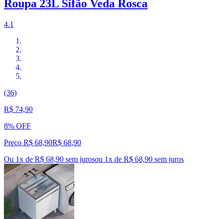
Roupa 23L Sifão Veda Rosca
4.1
(36)
R$ 74,90
8% OFF
Preço R$ 68,90
R$
68
,
90
Ou 1x de R$ 68,90 sem juros
ou
1
x de
R$ 68,90
sem juros