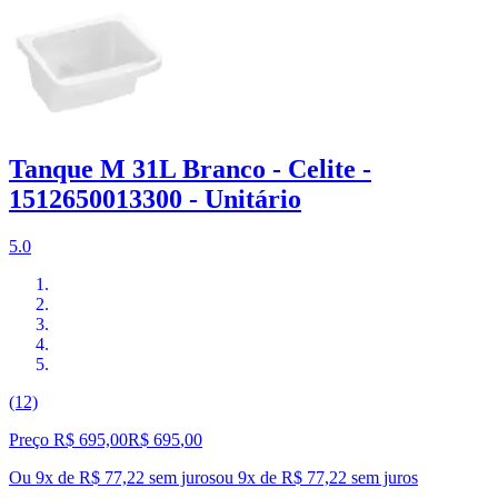
Tanque M 31L Branco - Celite -
1512650013300 - Unitário
5.0
(12)
Preço R$ 695,00
R$
695
,
00
Ou 9x de R$ 77,22 sem juros
ou
9
x de
R$ 77,22
sem juros