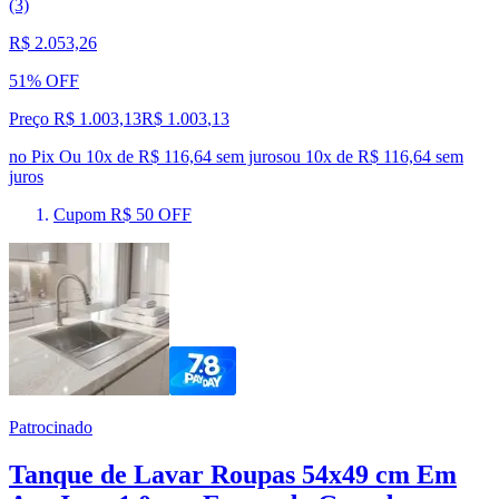
(3)
R$ 2.053,26
51% OFF
Preço R$ 1.003,13
R$
1.003
,
13
no Pix
Ou 10x de R$ 116,64 sem juros
ou
10
x de
R$ 116,64
sem
juros
Cupom R$ 50 OFF
Patrocinado
Tanque de Lavar Roupas 54x49 cm Em