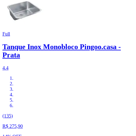
Full
Tanque Inox Monobloco Pingoo.casa -
Prata
4.4
(135)
R$ 275,90