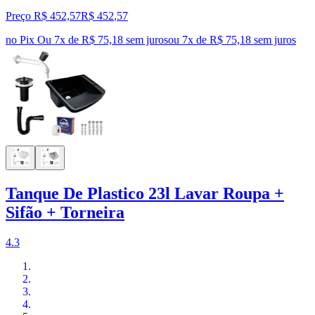
Preço R$ 452,57
R$
452
,
57
no Pix
Ou 7x de R$ 75,18 sem juros
ou
7
x de
R$ 75,18
sem juros
Tanque De Plastico 23l Lavar Roupa +
Sifão + Torneira
4.3