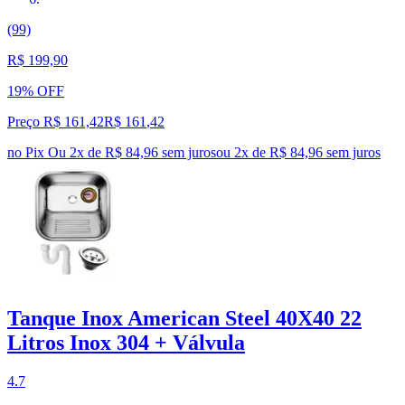
(99)
R$ 199,90
19% OFF
Preço R$ 161,42
R$
161
,
42
no Pix
Ou 2x de R$ 84,96 sem juros
ou
2
x de
R$ 84,96
sem juros
Tanque Inox American Steel 40X40 22
Litros Inox 304 + Válvula
4.7