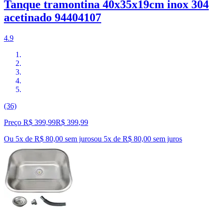
Tanque tramontina 40x35x19cm inox 304
acetinado 94404107
4.9
(36)
Preço R$ 399,99
R$
399
,
99
Ou 5x de R$ 80,00 sem juros
ou
5
x de
R$ 80,00
sem juros