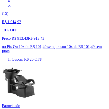
(15)
R$ 1.014,92
10% OFF
Preço R$ 913,43
R$
913
,
43
no Pix
Ou 10x de R$ 101,49 sem juros
ou
10
x de
R$ 101,49
sem
juros
Cupom R$ 25 OFF
Patrocinado