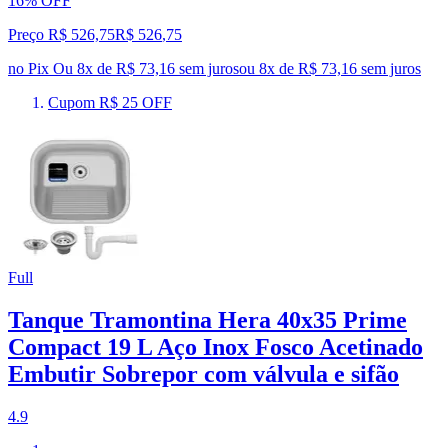
16% OFF
Preço R$ 526,75
R$
526
,
75
no Pix
Ou 8x de R$ 73,16 sem juros
ou
8
x de
R$ 73,16
sem juros
Cupom R$ 25 OFF
Full
Tanque Tramontina Hera 40x35 Prime
Compact 19 L Aço Inox Fosco Acetinado
Embutir Sobrepor com válvula e sifão
4.9