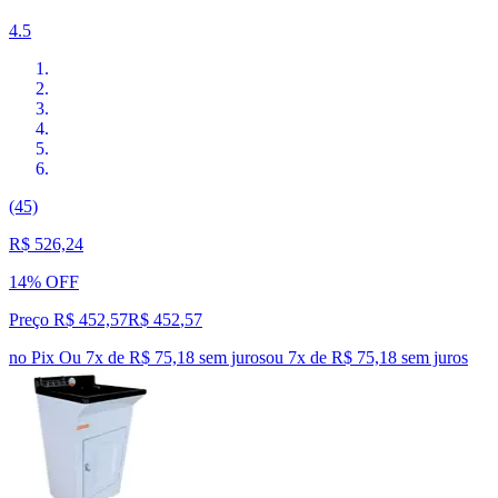
4.5
(45)
R$ 526,24
14% OFF
Preço R$ 452,57
R$
452
,
57
no Pix
Ou 7x de R$ 75,18 sem juros
ou
7
x de
R$ 75,18
sem juros