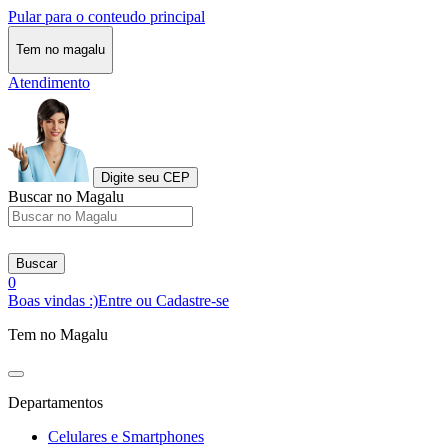
Pular para o conteudo principal
Tem no magalu
Atendimento
Digite seu CEP
Buscar no Magalu
Buscar
0
Boas vindas :)
Entre ou Cadastre-se
Tem no Magalu
Departamentos
Celulares e Smartphones