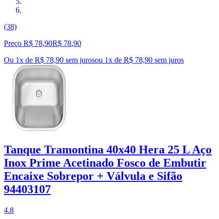
(38)
Preço R$ 78,90
R$
78
,
90
Ou 1x de R$ 78,90 sem juros
ou
1
x de
R$ 78,90
sem juros
Tanque Tramontina 40x40 Hera 25 L Aço
Inox Prime Acetinado Fosco de Embutir
Encaixe Sobrepor + Válvula e Sifão
94403107
4.8