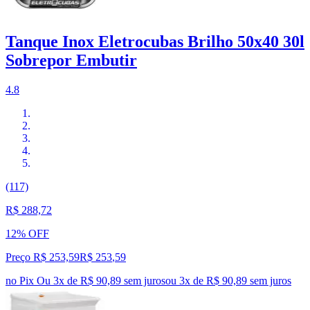
Tanque Inox Eletrocubas Brilho 50x40 30l
Sobrepor Embutir
4.8
(117)
R$ 288,72
12% OFF
Preço R$ 253,59
R$
253
,
59
no Pix
Ou 3x de R$ 90,89 sem juros
ou
3
x de
R$ 90,89
sem juros