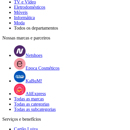
TV e Vídeo
Eletrodomésticos
Móveis
Informática
Moda
Todos os departamentos
Nossas marcas e parceiros
Netshoes
Epoca Cosméticos
KaBuM!
AliExpress
Todas as marcas
Todas as categorias
Todas as subcategorias
Serviços e benefícios
Cartão Luiza