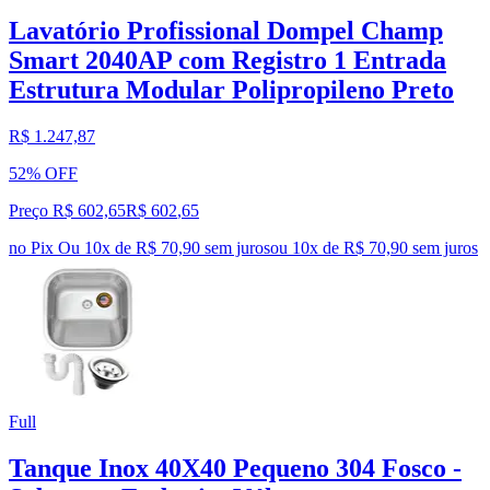
Lavatório Profissional Dompel Champ
Smart 2040AP com Registro 1 Entrada
Estrutura Modular Polipropileno Preto
R$ 1.247,87
52% OFF
Preço R$ 602,65
R$
602
,
65
no Pix
Ou 10x de R$ 70,90 sem juros
ou
10
x de
R$ 70,90
sem juros
Full
Tanque Inox 40X40 Pequeno 304 Fosco -