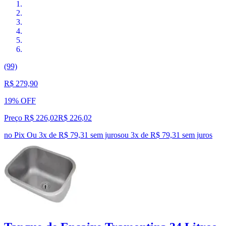
(99)
R$ 279,90
19% OFF
Preço R$ 226,02
R$
226
,
02
no Pix
Ou 3x de R$ 79,31 sem juros
ou
3
x de
R$ 79,31
sem juros