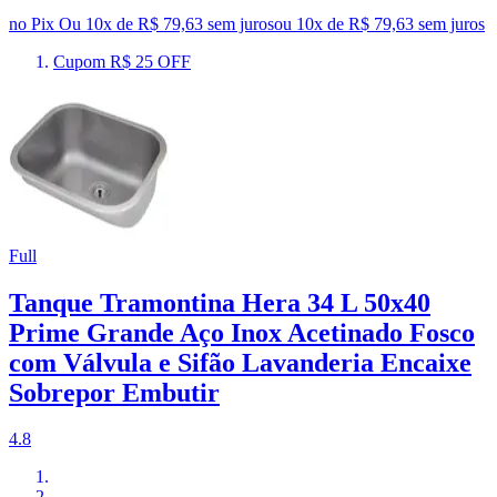
no Pix
Ou 10x de R$ 79,63 sem juros
ou
10
x de
R$ 79,63
sem juros
Cupom R$ 25 OFF
Full
Tanque Tramontina Hera 34 L 50x40
Prime Grande Aço Inox Acetinado Fosco
com Válvula e Sifão Lavanderia Encaixe
Sobrepor Embutir
4.8