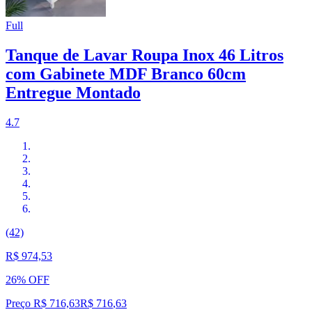
Full
Tanque de Lavar Roupa Inox 46 Litros
com Gabinete MDF Branco 60cm
Entregue Montado
4.7
(42)
R$ 974,53
26% OFF
Preço R$ 716,63
R$
716
,
63