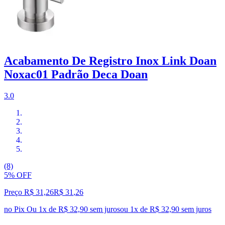
Acabamento De Registro Inox Link Doan
Noxac01 Padrão Deca Doan
3.0
(8)
5% OFF
Preço R$ 31,26
R$
31
,
26
no Pix
Ou 1x de R$ 32,90 sem juros
ou
1
x de
R$ 32,90
sem juros