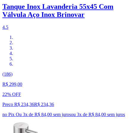
Tanque Inox Lavanderia 55x45 Com
Válvula Aço Inox Brinovar
4.5
(186)
R$ 299,00
22% OFF
Preço R$ 234,36
R$
234
,
36
no Pix
Ou 3x de R$ 84,00 sem juros
ou
3
x de
R$ 84,00
sem juros