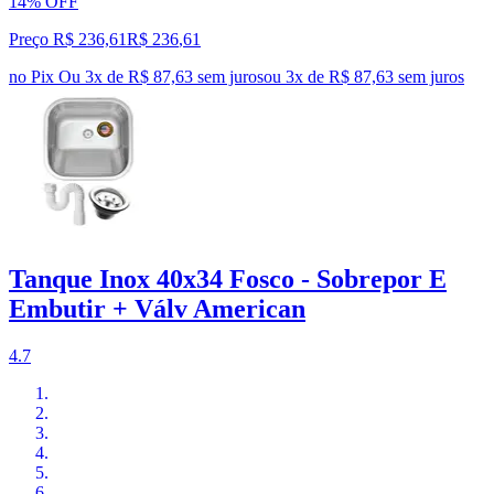
14% OFF
Preço R$ 236,61
R$
236
,
61
no Pix
Ou 3x de R$ 87,63 sem juros
ou
3
x de
R$ 87,63
sem juros
Tanque Inox 40x34 Fosco - Sobrepor E
Embutir + Válv American
4.7