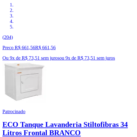
(204)
Preço R$ 661,56
R$
661
,
56
Ou 9x de R$ 73,51 sem juros
ou
9
x de
R$ 73,51
sem juros
Patrocinado
ECO Tanque Lavanderia Stiltofibras 34
Litros Frontal BRANCO