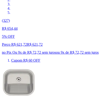
(327)
R$ 654,44
5% OFF
Preço R$ 621,72
R$
621
,
72
no Pix
Ou 9x de R$ 72,72 sem juros
ou
9
x de
R$ 72,72
sem juros
Cupom R$ 60 OFF