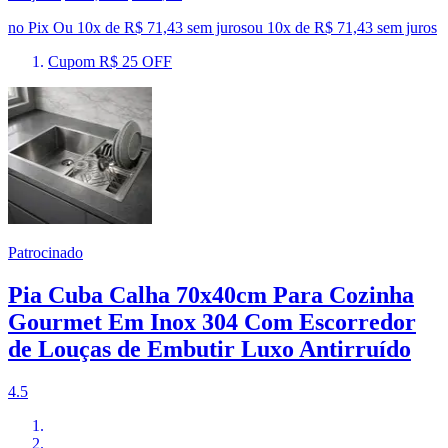
no Pix
Ou 10x de R$ 71,43 sem juros
ou
10
x de
R$ 71,43
sem juros
Cupom R$ 25 OFF
Patrocinado
Pia Cuba Calha 70x40cm Para Cozinha
Gourmet Em Inox 304 Com Escorredor
de Louças de Embutir Luxo Antirruído
4.5