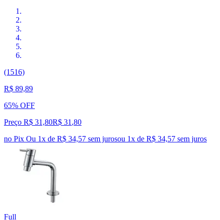
(1516)
R$ 89,89
65% OFF
Preço R$ 31,80
R$
31
,
80
no Pix
Ou 1x de R$ 34,57 sem juros
ou
1
x de
R$ 34,57
sem juros
Full