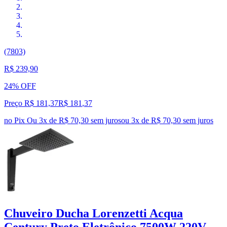
(7803)
R$ 239,90
24% OFF
Preço R$ 181,37
R$
181
,
37
no Pix
Ou 3x de R$ 70,30 sem juros
ou
3
x de
R$ 70,30
sem juros
Chuveiro Ducha Lorenzetti Acqua