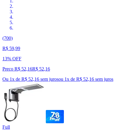
(700)
R$ 59,99
13% OFF
Preço R$ 52,16
R$
52
,
16
Ou 1x de R$ 52,16 sem juros
ou
1
x de
R$ 52,16
sem juros
Full