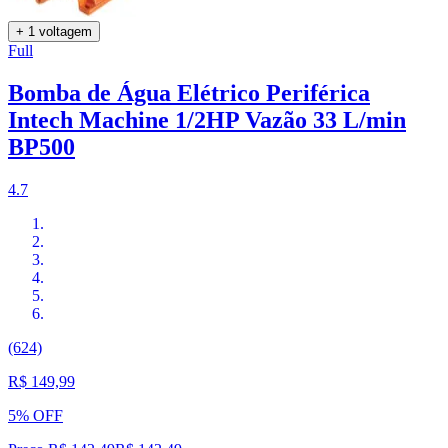
+ 1 voltagem
Full
Bomba de Água Elétrico Periférica
Intech Machine 1/2HP Vazão 33 L/min
BP500
4.7
(624)
R$ 149,99
5% OFF