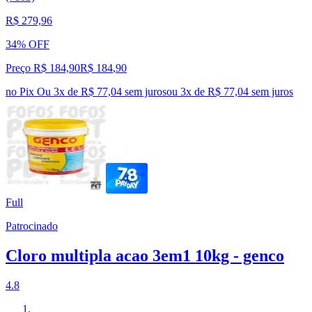
R$ 279,96
34% OFF
Preço R$ 184,90
R$
184
,
90
no Pix
Ou 3x de R$ 77,04 sem juros
ou
3
x de
R$ 77,04
sem juros
Full
Patrocinado
Cloro multipla acao 3em1 10kg - genco
4.8