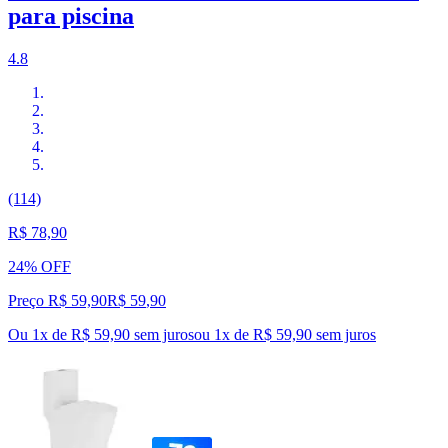
para piscina
4.8
(114)
R$ 78,90
24% OFF
Preço R$ 59,90
R$
59
,
90
Ou 1x de R$ 59,90 sem juros
ou
1
x de
R$ 59,90
sem juros