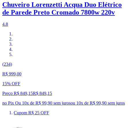
Chuveiro Lorenzetti Acqua Duo Elétrico
de Parede Preto Cromado 7800w 220v
4.8
(234)
R$ 999,00
15% OFF
Preço R$ 849,15
R$
849
,
15
no Pix
Ou 10x de R$ 99,90 sem juros
ou
10
x de
R$ 99,90
sem juros
Cupom R$ 25 OFF