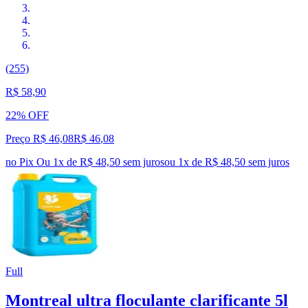
(255)
R$ 58,90
22% OFF
Preço R$ 46,08
R$
46
,
08
no Pix
Ou 1x de R$ 48,50 sem juros
ou
1
x de
R$ 48,50
sem juros
Full
Montreal ultra floculante clarificante 5l