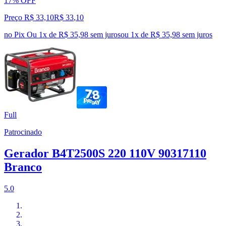
17% OFF
Preço R$ 33,10
R$
33
,
10
no Pix
Ou 1x de R$ 35,98 sem juros
ou
1
x de
R$ 35,98
sem juros
Full
Patrocinado
Gerador B4T2500S 220 110V 90317110
Branco
5.0