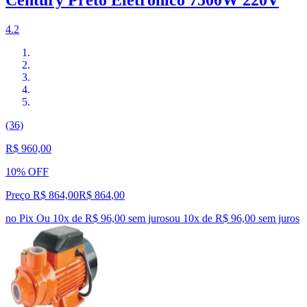
Century Preto Eletrônico 7500W 220V
4.2
(36)
R$ 960,00
10% OFF
Preço R$ 864,00
R$
864
,
00
no Pix
Ou 10x de R$ 96,00 sem juros
ou
10
x de
R$ 96,00
sem juros