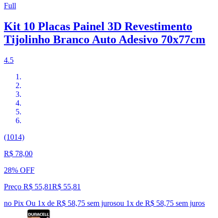
Full
Kit 10 Placas Painel 3D Revestimento
Tijolinho Branco Auto Adesivo 70x77cm
4.5
(1014)
R$ 78,00
28% OFF
Preço R$ 55,81
R$
55
,
81
no Pix
Ou 1x de R$ 58,75 sem juros
ou
1
x de
R$ 58,75
sem juros