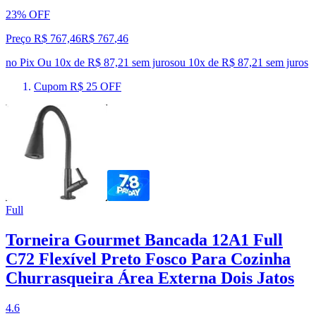
23% OFF
Preço R$ 767,46
R$
767
,
46
no Pix
Ou 10x de R$ 87,21 sem juros
ou
10
x de
R$ 87,21
sem juros
Cupom R$ 25 OFF
Full
Torneira Gourmet Bancada 12A1 Full
C72 Flexível Preto Fosco Para Cozinha
Churrasqueira Área Externa Dois Jatos
4.6