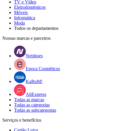
TV e Vídeo
Eletrodomésticos
Móveis
Informática
Moda
Todos os departamentos
Nossas marcas e parceiros
Netshoes
Epoca Cosméticos
KaBuM!
AliExpress
Todas as marcas
Todas as categorias
Todas as subcategorias
Serviços e benefícios
Cartão Luiza