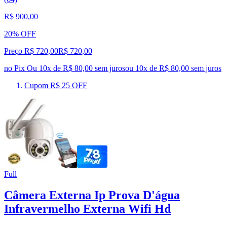
R$ 900,00
20% OFF
Preço R$ 720,00
R$
720
,
00
no Pix
Ou 10x de R$ 80,00 sem juros
ou
10
x de
R$ 80,00
sem juros
Cupom R$ 25 OFF
Full
Câmera Externa Ip Prova D'água
Infravermelho Externa Wifi Hd