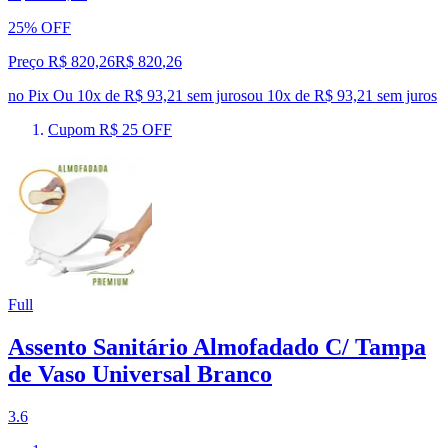
25% OFF
Preço R$ 820,26
R$
820
,
26
no Pix
Ou 10x de R$ 93,21 sem juros
ou
10
x de
R$ 93,21
sem juros
Cupom R$ 25 OFF
Full
Assento Sanitário Almofadado C/ Tampa
de Vaso Universal Branco
3.6