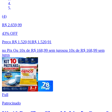
(4)
R$ 2.659,99
43% OFF
Preço R$ 1.520,91
R$
1.520
,
91
no Pix
Ou 10x de R$ 168,99 sem juros
ou
10
x de
R$ 168,99
sem
juros
Full
Patrocinado