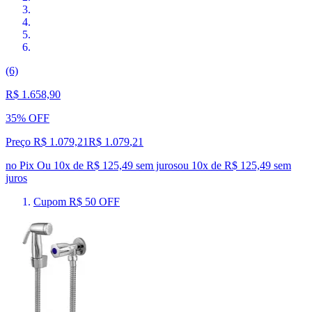
(6)
R$ 1.658,90
35% OFF
Preço R$ 1.079,21
R$
1.079
,
21
no Pix
Ou 10x de R$ 125,49 sem juros
ou
10
x de
R$ 125,49
sem
juros
Cupom R$ 50 OFF