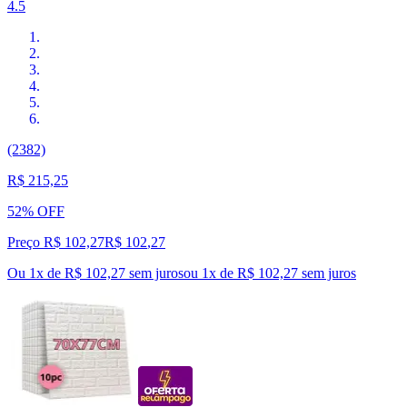
4.5
(2382)
R$ 215,25
52% OFF
Preço R$ 102,27
R$
102
,
27
Ou 1x de R$ 102,27 sem juros
ou
1
x de
R$ 102,27
sem juros