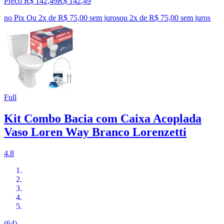
Preço R$ 142,49
R$
142
,
49
no Pix
Ou 2x de R$ 75,00 sem juros
ou
2
x de
R$ 75,00
sem juros
Full
Kit Combo Bacia com Caixa Acoplada
Vaso Loren Way Branco Lorenzetti
4.8
(64)