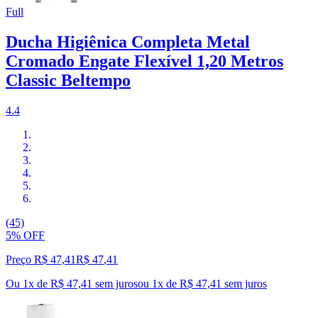
Full
Ducha Higiênica Completa Metal
Cromado Engate Flexível 1,20 Metros
Classic Beltempo
4.4
(45)
5% OFF
Preço R$ 47,41
R$
47
,
41
Ou 1x de R$ 47,41 sem juros
ou
1
x de
R$ 47,41
sem juros