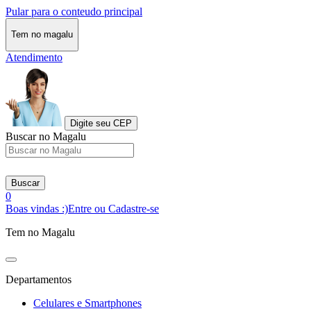
Pular para o conteudo principal
Tem no magalu
Atendimento
Digite seu CEP
Buscar no Magalu
Buscar
0
Boas vindas :)
Entre ou Cadastre-se
Tem no Magalu
Departamentos
Celulares e Smartphones