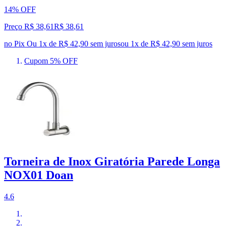
14% OFF
Preço R$ 38,61
R$
38
,
61
no Pix
Ou 1x de R$ 42,90 sem juros
ou
1
x de
R$ 42,90
sem juros
Cupom 5% OFF
Torneira de Inox Giratória Parede Longa
NOX01 Doan
4.6