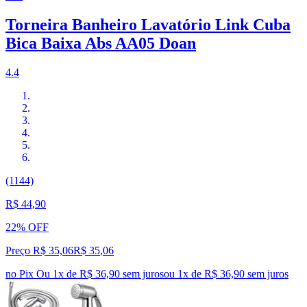
Torneira Banheiro Lavatório Link Cuba
Bica Baixa Abs AA05 Doan
4.4
(1144)
R$ 44,90
22% OFF
Preço R$ 35,06
R$
35
,
06
no Pix
Ou 1x de R$ 36,90 sem juros
ou
1
x de
R$ 36,90
sem juros