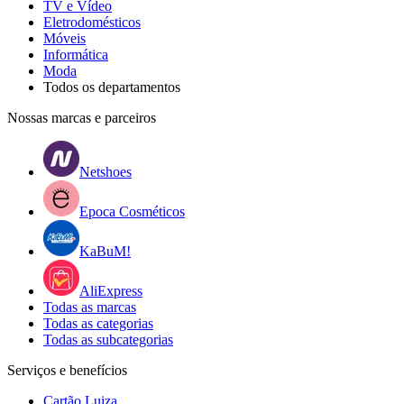
TV e Vídeo
Eletrodomésticos
Móveis
Informática
Moda
Todos os departamentos
Nossas marcas e parceiros
Netshoes
Epoca Cosméticos
KaBuM!
AliExpress
Todas as marcas
Todas as categorias
Todas as subcategorias
Serviços e benefícios
Cartão Luiza