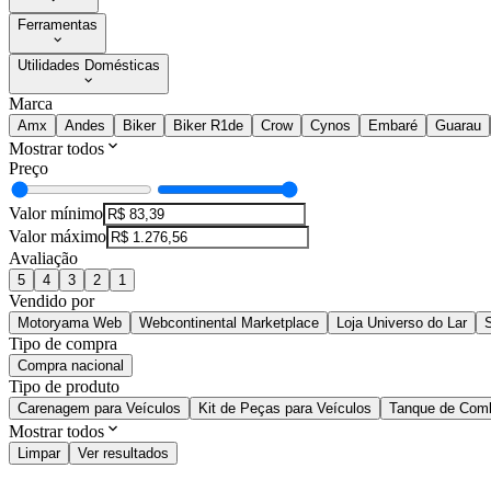
Ferramentas
Utilidades Domésticas
Marca
Amx
Andes
Biker
Biker R1de
Crow
Cynos
Embaré
Guarau
Mostrar todos
Preço
Valor mínimo
Valor máximo
Avaliação
5
4
3
2
1
Vendido por
Motoryama Web
Webcontinental Marketplace
Loja Universo do Lar
S
Tipo de compra
Compra nacional
Tipo de produto
Carenagem para Veículos
Kit de Peças para Veículos
Tanque de Comb
Mostrar todos
Limpar
Ver resultados