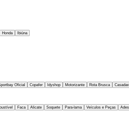
Honda
Ibiúna
portbay Oficial
Copafer
Idyshop
Motorizante
Rota Brusca
Casadar
ustível
Faca
Alicate
Soquete
Para-lama
Veículos e Peças
Ades