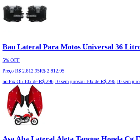
Bau Lateral Para Motos Universal 36 Litr
5% OFF
Preço R$ 2.812,95
R$
2.812
,
95
no Pix
Ou 10x de R$ 296,10 sem juros
ou
10
x de
R$ 296,10
sem juro
Asa Aba Lateral Aleta Tanque Honda Cg F