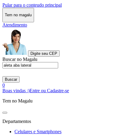
Pular para o conteudo principal
Tem no magalu
Atendimento
Digite seu CEP
Buscar no Magalu
Buscar
0
Boas vindas :)
Entre ou Cadastre-se
Tem no Magalu
Departamentos
Celulares e Smartphones