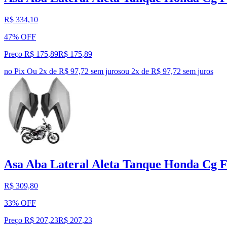
R$ 334,10
47% OFF
Preço R$ 175,89
R$
175
,
89
no Pix
Ou 2x de R$ 97,72 sem juros
ou
2
x de
R$ 97,72
sem juros
Asa Aba Lateral Aleta Tanque Honda Cg F
R$ 309,80
33% OFF
Preço R$ 207,23
R$
207
,
23