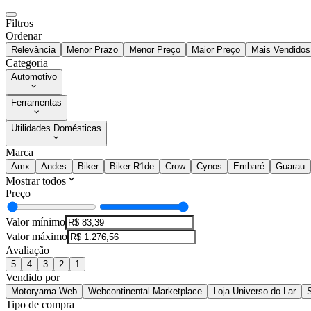
Filtros
Ordenar
Relevância
Menor Prazo
Menor Preço
Maior Preço
Mais Vendidos
Categoria
Automotivo
Ferramentas
Utilidades Domésticas
Marca
Amx
Andes
Biker
Biker R1de
Crow
Cynos
Embaré
Guarau
Mostrar todos
Preço
Valor mínimo
Valor máximo
Avaliação
5
4
3
2
1
Vendido por
Motoryama Web
Webcontinental Marketplace
Loja Universo do Lar
S
Tipo de compra