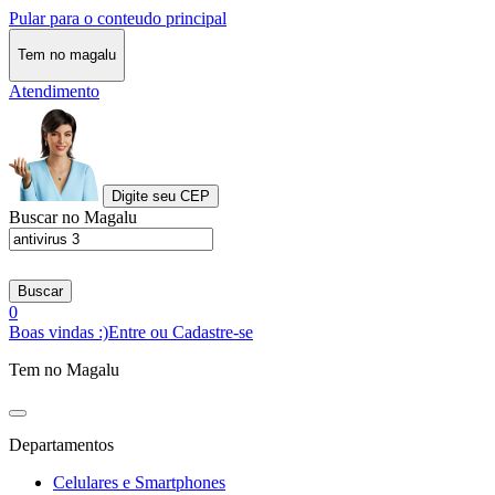
Pular para o conteudo principal
Tem no magalu
Atendimento
Digite seu CEP
Buscar no Magalu
Buscar
0
Boas vindas :)
Entre ou Cadastre-se
Tem no Magalu
Departamentos
Celulares e Smartphones