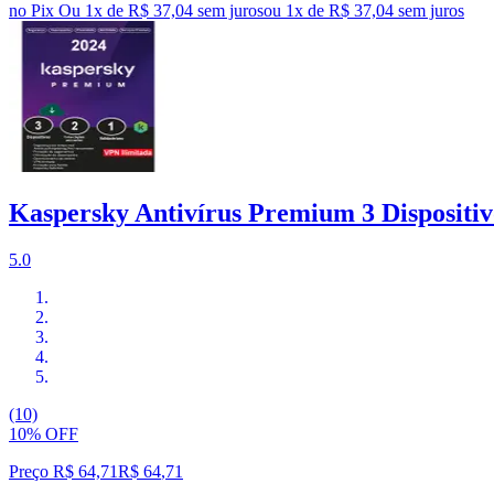
no Pix
Ou 1x de R$ 37,04 sem juros
ou
1
x de
R$ 37,04
sem juros
Kaspersky Antivírus Premium 3 Dispositiv
5.0
(10)
10% OFF
Preço R$ 64,71
R$
64
,
71