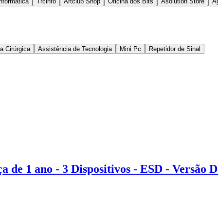
Informática
Trcinfo
Artclub Shop
Oficina dos Bits
Asolution Store
A
a Cirúrgica
Assistência de Tecnologia
Mini Pc
Repetidor de Sinal
a de 1 ano - 3 Dispositivos - ESD - Versão