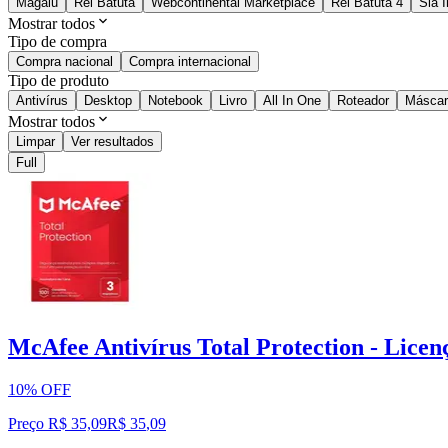
Magalu
Rei Batuta
Webcontinental Marketplace
Rei Batuta 4
Sla 
Mostrar todos
Tipo de compra
Compra nacional
Compra internacional
Tipo de produto
Antivírus
Desktop
Notebook
Livro
All In One
Roteador
Máscar
Mostrar todos
Limpar
Ver resultados
Full
McAfee Antivírus Total Protection - Licenç
10% OFF
Preço R$ 35,09
R$
35
,
09