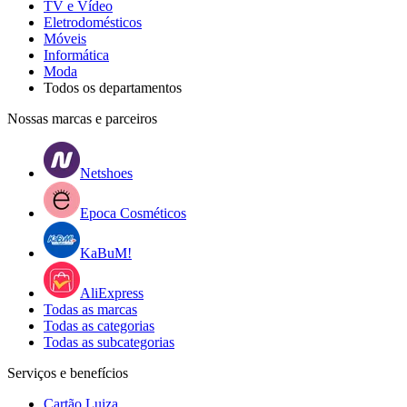
TV e Vídeo
Eletrodomésticos
Móveis
Informática
Moda
Todos os departamentos
Nossas marcas e parceiros
Netshoes
Epoca Cosméticos
KaBuM!
AliExpress
Todas as marcas
Todas as categorias
Todas as subcategorias
Serviços e benefícios
Cartão Luiza