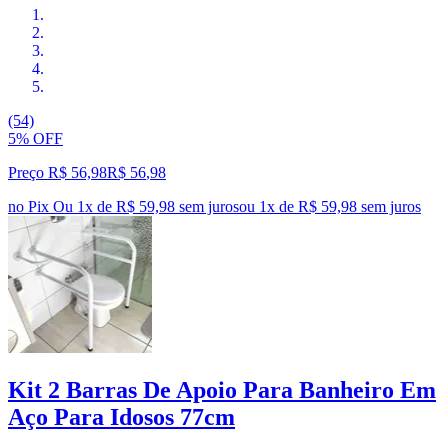
(54)
5% OFF
Preço R$ 56,98
R$
56
,
98
no Pix
Ou 1x de R$ 59,98 sem juros
ou
1
x de
R$ 59,98
sem juros
Kit 2 Barras De Apoio Para Banheiro Em
Aço Para Idosos 77cm