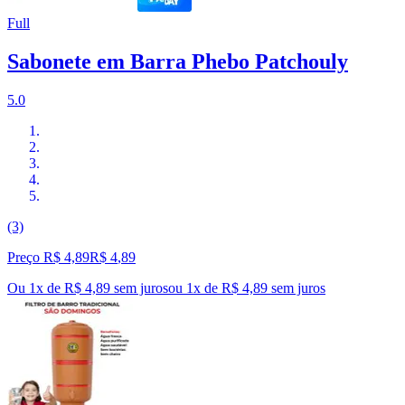
Full
Sabonete em Barra Phebo Patchouly
5.0
(3)
Preço R$ 4,89
R$
4
,
89
Ou 1x de R$ 4,89 sem juros
ou
1
x de
R$ 4,89
sem juros