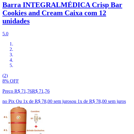
Barra INTEGRALMÉDICA Crisp Bar
Cookies and Cream Caixa com 12
unidades
5.0
(2)
8% OFF
Preço R$ 71,76
R$
71
,
76
no Pix
Ou 1x de R$ 78,00 sem juros
ou
1
x de
R$ 78,00
sem juros