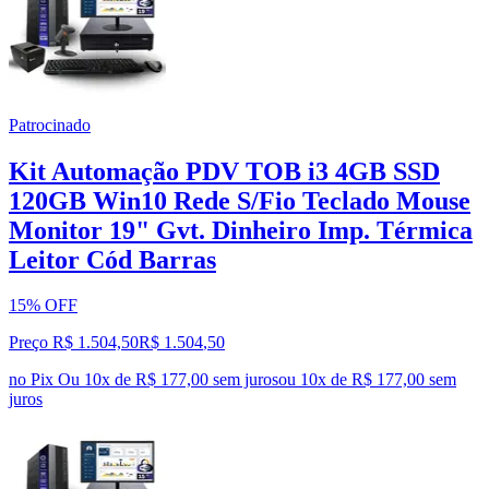
Patrocinado
Kit Automação PDV TOB i3 4GB SSD
120GB Win10 Rede S/Fio Teclado Mouse
Monitor 19" Gvt. Dinheiro Imp. Térmica
Leitor Cód Barras
15% OFF
Preço R$ 1.504,50
R$
1.504
,
50
no Pix
Ou 10x de R$ 177,00 sem juros
ou
10
x de
R$ 177,00
sem
juros