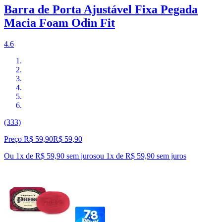
Barra de Porta Ajustável Fixa Pegada
Macia Foam Odin Fit
4.6
(333)
Preço R$ 59,90
R$
59
,
90
Ou 1x de R$ 59,90 sem juros
ou
1
x de
R$ 59,90
sem juros