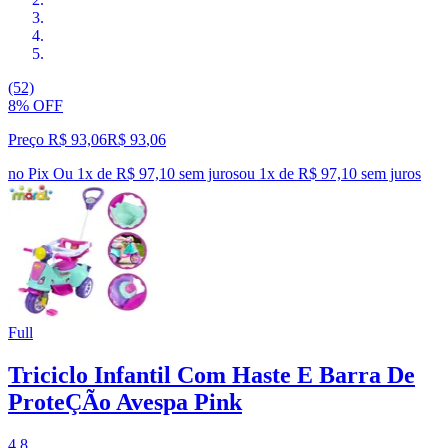
(52)
8% OFF
Preço R$ 93,06
R$
93
,
06
no Pix
Ou 1x de R$ 97,10 sem juros
ou
1
x de
R$ 97,10
sem juros
Full
Triciclo Infantil Com Haste E Barra De
ProteÇÃo Avespa Pink
4.8