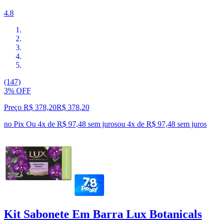
4.8
(147)
3% OFF
Preço R$ 378,20
R$
378
,
20
no Pix
Ou 4x de R$ 97,48 sem juros
ou
4
x de
R$ 97,48
sem juros
Kit Sabonete Em Barra Lux Botanicals