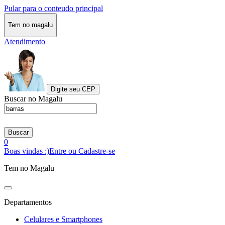
Pular para o conteudo principal
Tem no magalu
Atendimento
Digite seu CEP
Buscar no Magalu
Buscar
0
Boas vindas :)
Entre ou Cadastre-se
Tem no Magalu
Departamentos
Celulares e Smartphones