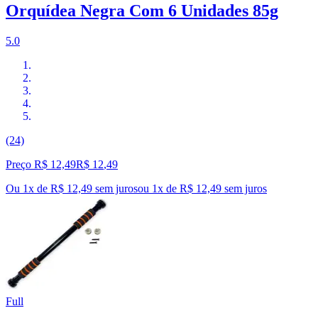
Orquídea Negra Com 6 Unidades 85g
5.0
(24)
Preço R$ 12,49
R$
12
,
49
Ou 1x de R$ 12,49 sem juros
ou
1
x de
R$ 12,49
sem juros
Full