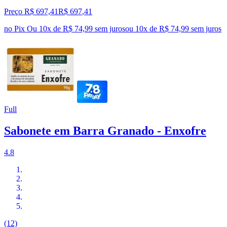
Preço R$ 697,41
R$
697
,
41
no Pix
Ou 10x de R$ 74,99 sem juros
ou
10
x de
R$ 74,99
sem juros
Full
Sabonete em Barra Granado - Enxofre
4.8
(12)