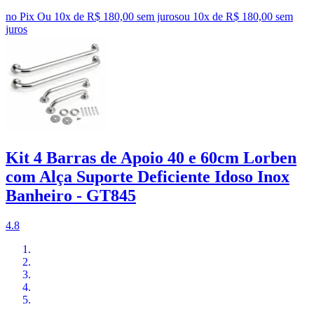
no Pix
Ou 10x de R$ 180,00 sem juros
ou
10
x de
R$ 180,00
sem
juros
Kit 4 Barras de Apoio 40 e 60cm Lorben
com Alça Suporte Deficiente Idoso Inox
Banheiro - GT845
4.8