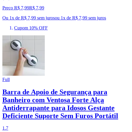
Preço R$ 7,99
R$
7
,
99
Ou 1x de R$ 7,99 sem juros
ou
1
x de
R$ 7,99
sem juros
Cupom 10% OFF
Full
Barra de Apoio de Segurança para
Banheiro com Ventosa Forte Alça
Antiderrapante para Idosos Gestante
Deficiente Suporte Sem Furos Portátil
1.7