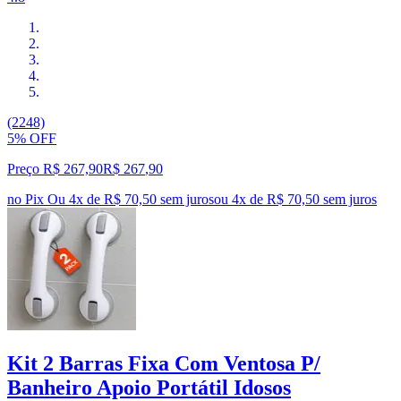
(2248)
5% OFF
Preço R$ 267,90
R$
267
,
90
no Pix
Ou 4x de R$ 70,50 sem juros
ou
4
x de
R$ 70,50
sem juros
Kit 2 Barras Fixa Com Ventosa P/
Banheiro Apoio Portátil Idosos