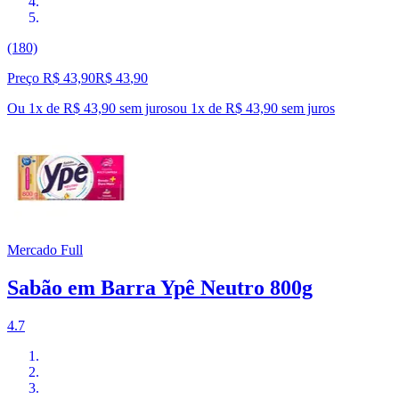
(180)
Preço R$ 43,90
R$
43
,
90
Ou 1x de R$ 43,90 sem juros
ou
1
x de
R$ 43,90
sem juros
Mercado Full
Sabão em Barra Ypê Neutro 800g
4.7