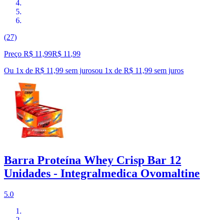
(27)
Preço R$ 11,99
R$
11
,
99
Ou 1x de R$ 11,99 sem juros
ou
1
x de
R$ 11,99
sem juros
Barra Proteína Whey Crisp Bar 12
Unidades - Integralmedica Ovomaltine
5.0