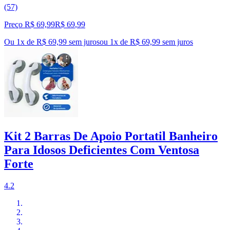
(57)
Preço R$ 69,99
R$
69
,
99
Ou 1x de R$ 69,99 sem juros
ou
1
x de
R$ 69,99
sem juros
Kit 2 Barras De Apoio Portatil Banheiro
Para Idosos Deficientes Com Ventosa
Forte
4.2