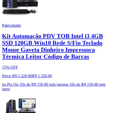
Patrocinado
Kit Automação PDV TOB Intel i3 4GB
SSD 120GB Win10 Rede S/Fio Teclado
Mouse Gaveta Dinheiro Impressora
Térmica Leitor Código de Barras
15% OFF
Preço R$ 1.326,00
R$
1.326
,
00
no Pix
Ou 10x de R$ 156,00 sem juros
ou
10
x de
R$ 156,00
sem
juros