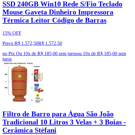
SSD 240GB Win10 Rede S/Fio Teclado
Mouse Gaveta Dinheiro Impressora
Térmica Leitor Código de Barras
15% OFF
Preço R$ 1.572,50
R$
1.572
,
50
no Pix
Ou 10x de R$ 185,00 sem juros
ou
10
x de
R$ 185,00
sem
juros
Filtro de Barro para Água São João
Tradicional 10 Litros 3 Velas + 3 Boias -
Cerâmica Stéfani