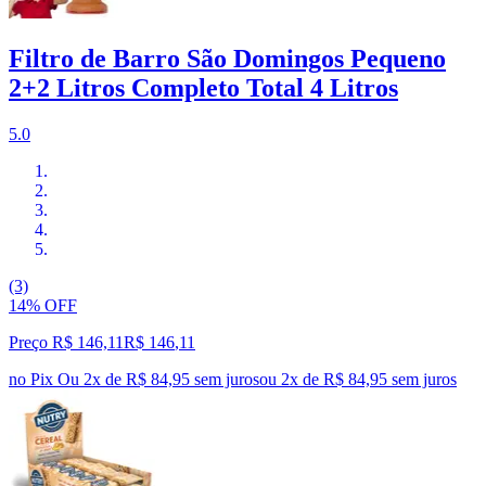
Filtro de Barro São Domingos Pequeno
2+2 Litros Completo Total 4 Litros
5.0
(3)
14% OFF
Preço R$ 146,11
R$
146
,
11
no Pix
Ou 2x de R$ 84,95 sem juros
ou
2
x de
R$ 84,95
sem juros