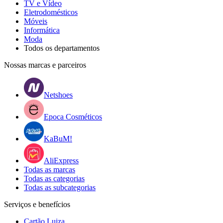
TV e Vídeo
Eletrodomésticos
Móveis
Informática
Moda
Todos os departamentos
Nossas marcas e parceiros
Netshoes
Epoca Cosméticos
KaBuM!
AliExpress
Todas as marcas
Todas as categorias
Todas as subcategorias
Serviços e benefícios
Cartão Luiza