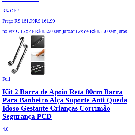
3% OFF
Preço R$ 161,99
R$
161
,
99
no Pix
Ou 2x de R$ 83,50 sem juros
ou
2
x de
R$ 83,50
sem juros
Full
Kit 2 Barra de Apoio Reta 80cm Barra
Para Banheiro Alça Suporte Anti Queda
Idoso Gestante Crianças Corrimão
Segurança PCD
4.8