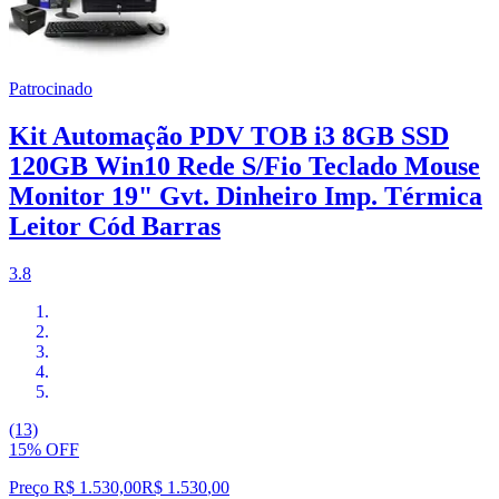
Patrocinado
Kit Automação PDV TOB i3 8GB SSD
120GB Win10 Rede S/Fio Teclado Mouse
Monitor 19" Gvt. Dinheiro Imp. Térmica
Leitor Cód Barras
3.8
(13)
15% OFF
Preço R$ 1.530,00
R$
1.530
,
00