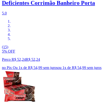
Deficientes Corrimão Banheiro Porta
5.0
(15)
5% OFF
Preço R$ 52,24
R$
52
,
24
no Pix
Ou 1x de R$ 54,99 sem juros
ou
1
x de
R$ 54,99
sem juros