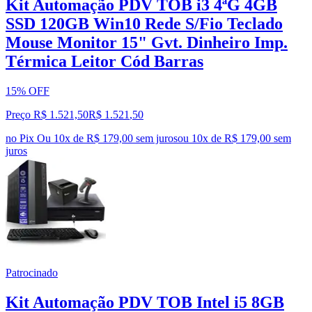
Kit Automação PDV TOB i3 4ªG 4GB
SSD 120GB Win10 Rede S/Fio Teclado
Mouse Monitor 15" Gvt. Dinheiro Imp.
Térmica Leitor Cód Barras
15% OFF
Preço R$ 1.521,50
R$
1.521
,
50
no Pix
Ou 10x de R$ 179,00 sem juros
ou
10
x de
R$ 179,00
sem
juros
Patrocinado
Kit Automação PDV TOB Intel i5 8GB