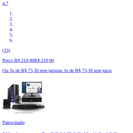
4.7
(33)
Preço R$ 219,90
R$
219
,
90
Ou 3x de R$ 73,30 sem juros
ou
3
x de
R$ 73,30
sem juros
Patrocinado