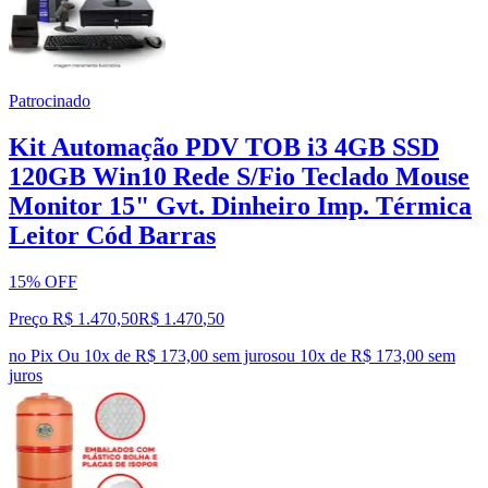
Patrocinado
Kit Automação PDV TOB i3 4GB SSD
120GB Win10 Rede S/Fio Teclado Mouse
Monitor 15" Gvt. Dinheiro Imp. Térmica
Leitor Cód Barras
15% OFF
Preço R$ 1.470,50
R$
1.470
,
50
no Pix
Ou 10x de R$ 173,00 sem juros
ou
10
x de
R$ 173,00
sem
juros