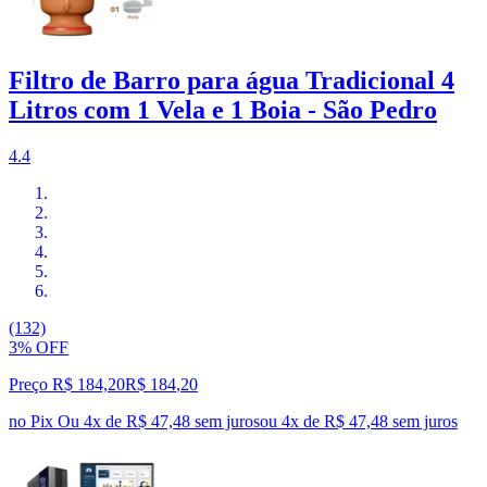
Filtro de Barro para água Tradicional 4
Litros com 1 Vela e 1 Boia - São Pedro
4.4
(132)
3% OFF
Preço R$ 184,20
R$
184
,
20
no Pix
Ou 4x de R$ 47,48 sem juros
ou
4
x de
R$ 47,48
sem juros