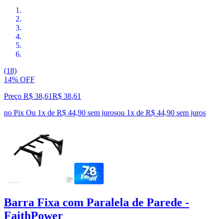
(18)
14% OFF
Preço R$ 38,61
R$
38
,
61
no Pix
Ou 1x de R$ 44,90 sem juros
ou
1
x de
R$ 44,90
sem juros
Barra Fixa com Paralela de Parede -
FaithPower