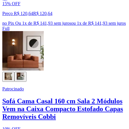
15% OFF
Preço R$ 120,64
R$
120
,
64
no Pix
Ou 1x de R$ 141,93 sem juros
ou
1
x de
R$ 141,93
sem juros
Full
Patrocinado
Sofá Cama Casal 160 cm Sala 2 Módulos
Vem na Caixa Compacto Estofado Capas
Removíveis Cobbi
10% OFF