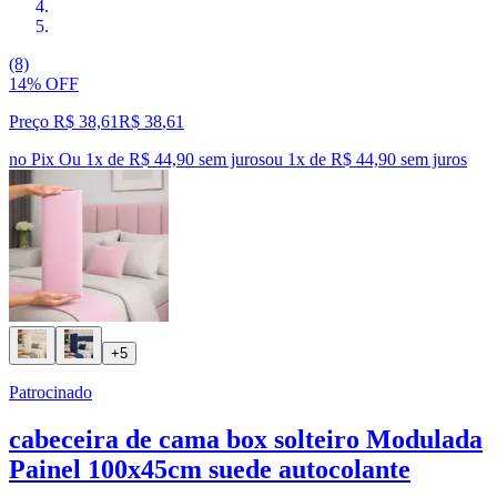
(8)
14% OFF
Preço R$ 38,61
R$
38
,
61
no Pix
Ou 1x de R$ 44,90 sem juros
ou
1
x de
R$ 44,90
sem juros
+5
Patrocinado
cabeceira de cama box solteiro Modulada
Painel 100x45cm suede autocolante