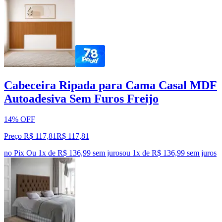
Cabeceira Ripada para Cama Casal MDF
Autoadesiva Sem Furos Freijo
14% OFF
Preço R$ 117,81
R$
117
,
81
no Pix
Ou 1x de R$ 136,99 sem juros
ou
1
x de
R$ 136,99
sem juros