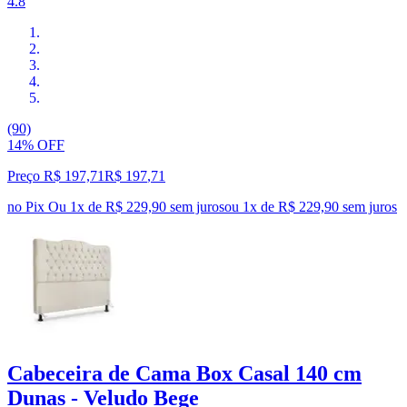
4.8
(90)
14% OFF
Preço R$ 197,71
R$
197
,
71
no Pix
Ou 1x de R$ 229,90 sem juros
ou
1
x de
R$ 229,90
sem juros
Cabeceira de Cama Box Casal 140 cm
Dunas - Veludo Bege