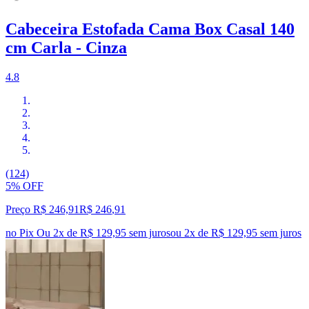
Cabeceira Estofada Cama Box Casal 140
cm Carla - Cinza
4.8
(124)
5% OFF
Preço R$ 246,91
R$
246
,
91
no Pix
Ou 2x de R$ 129,95 sem juros
ou
2
x de
R$ 129,95
sem juros