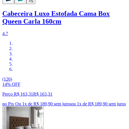
+5
Cabeceira Luxo Estofada Cama Box
Queen Carla 160cm
4.7
(126)
14% OFF
Preço R$ 163,31
R$
163
,
31
no Pix
Ou 1x de R$ 189,90 sem juros
ou
1
x de
R$ 189,90
sem juros