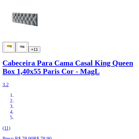
+11
Cabeceira Para Cama Casal King Queen
Box 1,40x55 Paris Cor - MagL
3.2
(11)
Preço R$ 78,90
R$
78
,
90