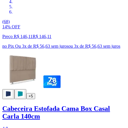
(68)
14% OFF
Preço R$ 146,11
R$
146
,
11
no Pix
Ou 3x de R$ 56,63 sem juros
ou
3
x de
R$ 56,63
sem juros
+5
Cabeceira Estofada Cama Box Casal
Carla 140cm