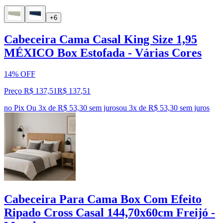
+6
Cabeceira Cama Casal King Size 1,95
MÉXICO Box Estofada - Várias Cores
14% OFF
Preço R$ 137,51
R$
137
,
51
no Pix
Ou 3x de R$ 53,30 sem juros
ou
3
x de
R$ 53,30
sem juros
Cabeceira Para Cama Box Com Efeito
Ripado Cross Casal 144,70x60cm Freijó -