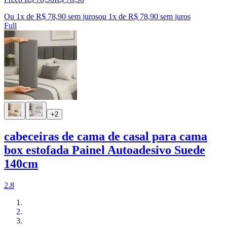
Ou 1x de R$ 78,90 sem juros
ou
1
x de
R$ 78,90
sem juros
Full
+2
cabeceiras de cama de casal para cama
box estofada Painel Autoadesivo Suede
140cm
2.8