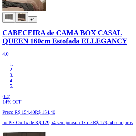
+1
CABECEIRA de CAMA BOX CASAL
QUEEN 160cm Estofada ELLEGANCY
4.0
(64)
14% OFF
Preço R$ 154,40
R$
154
,
40
no Pix
Ou 1x de R$ 179,54 sem juros
ou
1
x de
R$ 179,54
sem juros