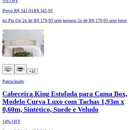
5% OFF
Preço R$ 341,91
R$
341
,
91
no Pix
Ou 2x de R$ 179,95 sem juros
ou
2
x de
R$ 179,95
sem juros
+12
Patrocinado
Cabeceira King Estofada para Cama Box,
Modelo Curva Luxo com Tachas 1,93m x
0,60m, Sintético, Suede e Veludo
14% OFF