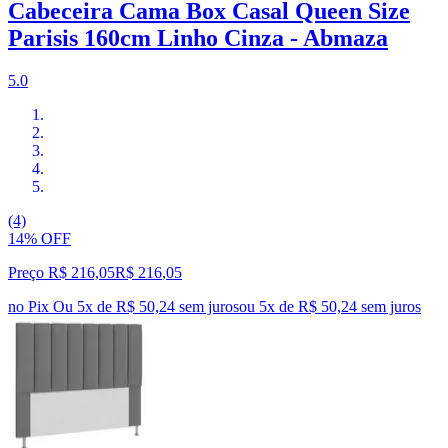
Cabeceira Cama Box Casal Queen Size
Parisis 160cm Linho Cinza - Abmaza
5.0
(4)
14% OFF
Preço R$ 216,05
R$
216
,
05
no Pix
Ou 5x de R$ 50,24 sem juros
ou
5
x de
R$ 50,24
sem juros