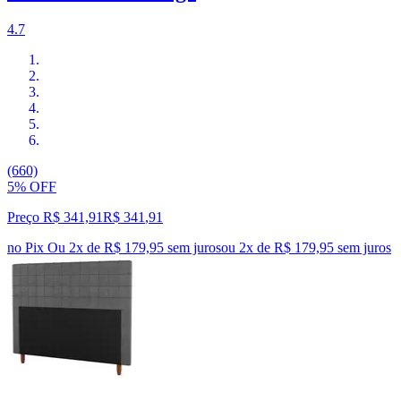
4.7
(660)
5% OFF
Preço R$ 341,91
R$
341
,
91
no Pix
Ou 2x de R$ 179,95 sem juros
ou
2
x de
R$ 179,95
sem juros