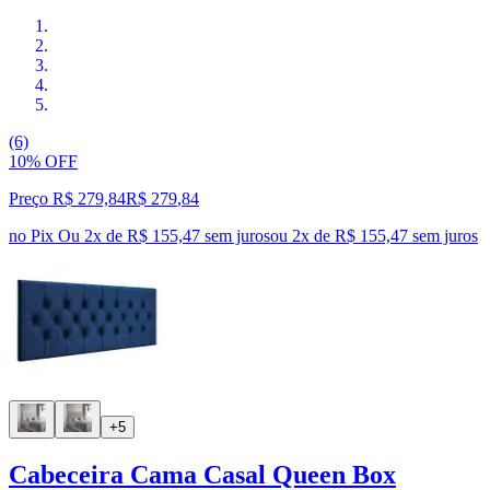
(6)
10% OFF
Preço R$ 279,84
R$
279
,
84
no Pix
Ou 2x de R$ 155,47 sem juros
ou
2
x de
R$ 155,47
sem juros
+5
Cabeceira Cama Casal Queen Box