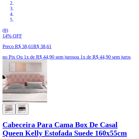
(8)
14% OFF
Preço R$ 38,61
R$
38
,
61
no Pix
Ou 1x de R$ 44,90 sem juros
ou
1
x de
R$ 44,90
sem juros
Cabeceira Para Cama Box De Casal
Queen Kelly Estofada Suede 160x55cm