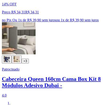
14% OFF
Preço R$ 34,31
R$
34
,
31
no Pix
Ou 1x de R$ 39,90 sem juros
ou
1
x de
R$ 39,90
sem juros
+3
Patrocinado
Cabeceira Queen 160cm Cama Box Kit 8
Módulos Adesivo Dubai -
4.0