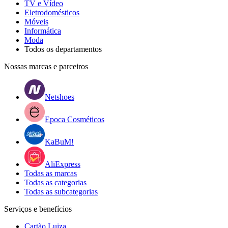
TV e Vídeo
Eletrodomésticos
Móveis
Informática
Moda
Todos os departamentos
Nossas marcas e parceiros
Netshoes
Epoca Cosméticos
KaBuM!
AliExpress
Todas as marcas
Todas as categorias
Todas as subcategorias
Serviços e benefícios
Cartão Luiza