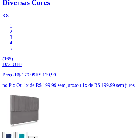
Diversas Cores
3.8
(165)
10% OFF
Preço R$ 179,99
R$
179
,
99
no Pix
Ou 1x de R$ 199,99 sem juros
ou
1
x de
R$ 199,99
sem juros