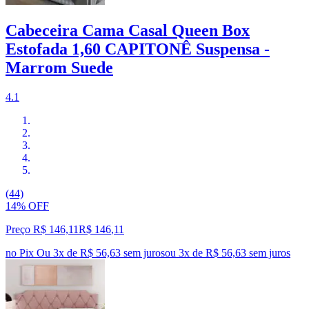
Cabeceira Cama Casal Queen Box
Estofada 1,60 CAPITONÊ Suspensa -
Marrom Suede
4.1
(44)
14% OFF
Preço R$ 146,11
R$
146
,
11
no Pix
Ou 3x de R$ 56,63 sem juros
ou
3
x de
R$ 56,63
sem juros