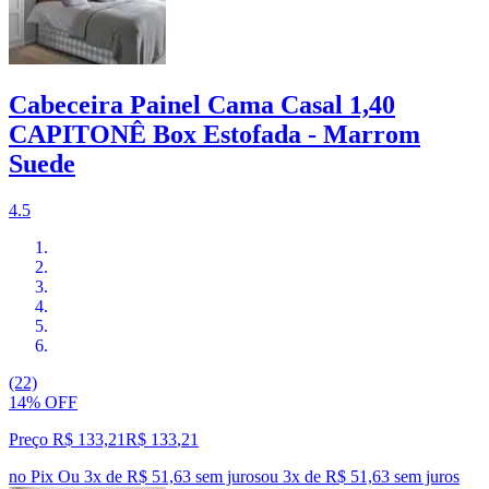
Cabeceira Painel Cama Casal 1,40
CAPITONÊ Box Estofada - Marrom
Suede
4.5
(22)
14% OFF
Preço R$ 133,21
R$
133
,
21
no Pix
Ou 3x de R$ 51,63 sem juros
ou
3
x de
R$ 51,63
sem juros