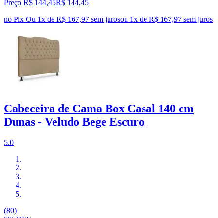
Preço R$ 144,45
R$
144
,
45
no Pix
Ou 1x de R$ 167,97 sem juros
ou
1
x de
R$ 167,97
sem juros
Cabeceira de Cama Box Casal 140 cm
Dunas - Veludo Bege Escuro
5.0
(80)