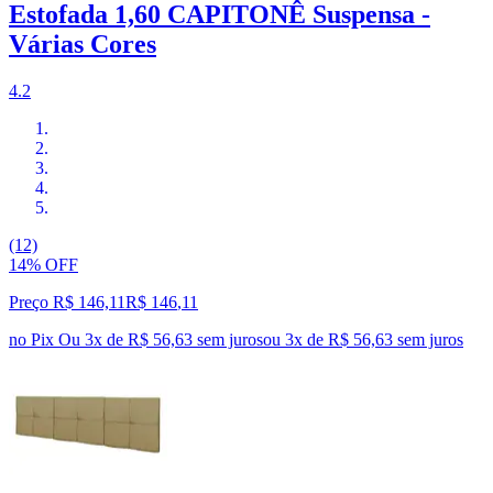
Estofada 1,60 CAPITONÊ Suspensa -
Várias Cores
4.2
(12)
14% OFF
Preço R$ 146,11
R$
146
,
11
no Pix
Ou 3x de R$ 56,63 sem juros
ou
3
x de
R$ 56,63
sem juros