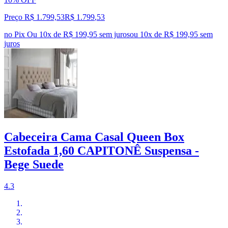
Preço R$ 1.799,53
R$
1.799
,
53
no Pix
Ou 10x de R$ 199,95 sem juros
ou
10
x de
R$ 199,95
sem
juros
Cabeceira Cama Casal Queen Box
Estofada 1,60 CAPITONÊ Suspensa -
Bege Suede
4.3