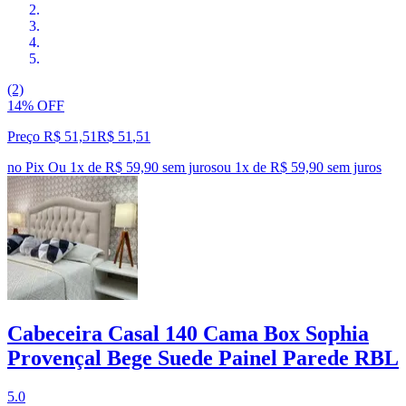
(2)
14% OFF
Preço R$ 51,51
R$
51
,
51
no Pix
Ou 1x de R$ 59,90 sem juros
ou
1
x de
R$ 59,90
sem juros
Cabeceira Casal 140 Cama Box Sophia
Provençal Bege Suede Painel Parede RBL
5.0