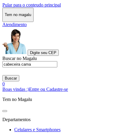
Pular para o conteudo principal
Tem no magalu
Atendimento
Digite seu CEP
Buscar no Magalu
Buscar
0
Boas vindas :)
Entre ou Cadastre-se
Tem no Magalu
Departamentos
Celulares e Smartphones