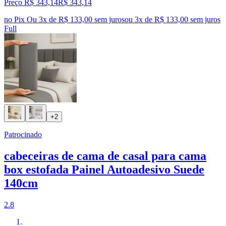
Preço R$ 343,14
R$
343
,
14
no Pix
Ou 3x de R$ 133,00 sem juros
ou
3
x de
R$ 133,00
sem juros
Full
+2
Patrocinado
cabeceiras de cama de casal para cama
box estofada Painel Autoadesivo Suede
140cm
2.8