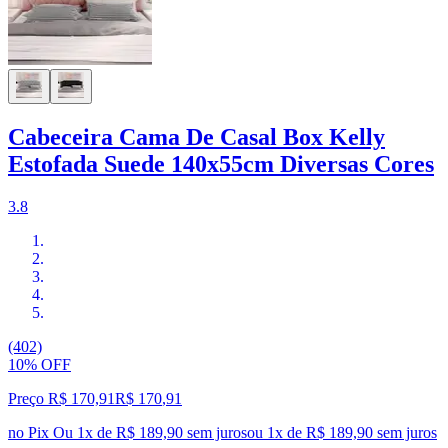
Cabeceira Cama De Casal Box Kelly
Estofada Suede 140x55cm Diversas Cores
3.8
(402)
10% OFF
Preço R$ 170,91
R$
170
,
91
no Pix
Ou 1x de R$ 189,90 sem juros
ou
1
x de
R$ 189,90
sem juros