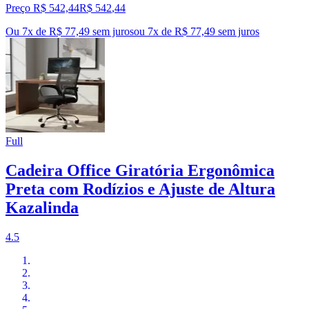
Preço R$ 542,44
R$
542
,
44
Ou 7x de R$ 77,49 sem juros
ou
7
x de
R$ 77,49
sem juros
Full
Cadeira Office Giratória Ergonômica
Preta com Rodízios e Ajuste de Altura
Kazalinda
4.5