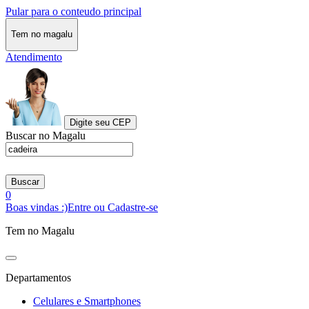
Pular para o conteudo principal
Tem no magalu
Atendimento
Digite seu CEP
Buscar no Magalu
Buscar
0
Boas vindas :)
Entre ou Cadastre-se
Tem no Magalu
Departamentos
Celulares e Smartphones