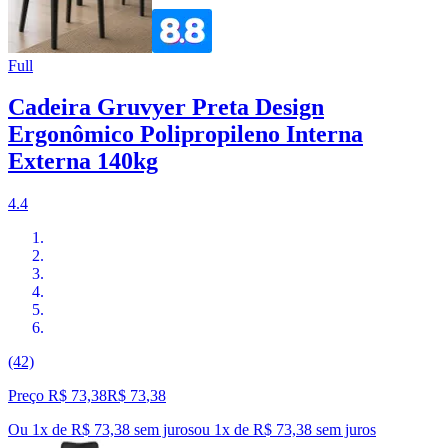
Full
Cadeira Gruvyer Preta Design
Ergonômico Polipropileno Interna
Externa 140kg
4.4
(42)
Preço R$ 73,38
R$
73
,
38
Ou 1x de R$ 73,38 sem juros
ou
1
x de
R$ 73,38
sem juros