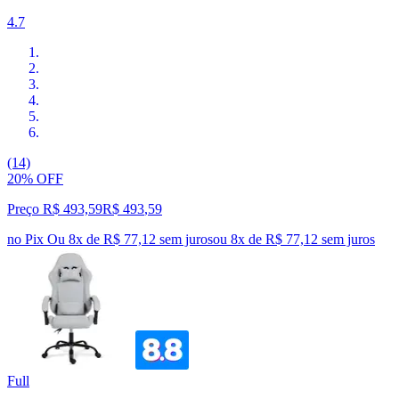
4.7
(14)
20% OFF
Preço R$ 493,59
R$
493
,
59
no Pix
Ou 8x de R$ 77,12 sem juros
ou
8
x de
R$ 77,12
sem juros
Full