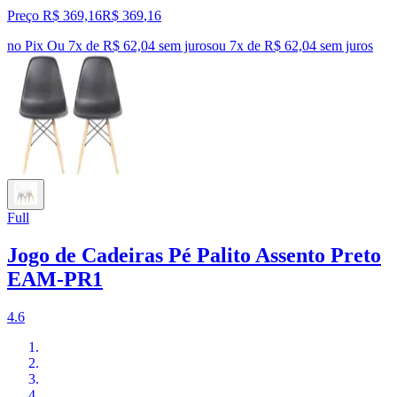
Preço R$ 369,16
R$
369
,
16
no Pix
Ou 7x de R$ 62,04 sem juros
ou
7
x de
R$ 62,04
sem juros
Full
Jogo de Cadeiras Pé Palito Assento Preto
EAM-PR1
4.6