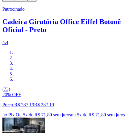
Patrocinado
Cadeira Giratória Office Eiffel Botonê
Oficial - Preto
4.4
(73)
20% OFF
Preço R$ 287,19
R$
287
,
19
no Pix
Ou 5x de R$ 71,80 sem juros
ou
5
x de
R$ 71,80
sem juros