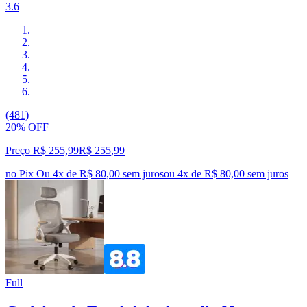
3.6
(481)
20% OFF
Preço R$ 255,99
R$
255
,
99
no Pix
Ou 4x de R$ 80,00 sem juros
ou
4
x de
R$ 80,00
sem juros
Full