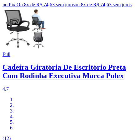
no Pix
Ou 8x de R$ 74,63 sem juros
ou
8
x de
R$ 74,63
sem juros
Full
Cadeira Giratória De Escritório Preta
Com Rodinha Executiva Marca Polex
4.7
(12)