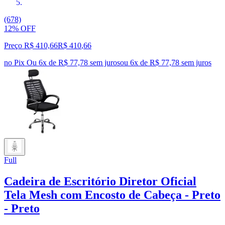
(678)
12% OFF
Preço R$ 410,66
R$
410
,
66
no Pix
Ou 6x de R$ 77,78 sem juros
ou
6
x de
R$ 77,78
sem juros
Full
Cadeira de Escritório Diretor Oficial
Tela Mesh com Encosto de Cabeça - Preto
- Preto