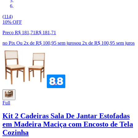
(114)
10% OFF
Preço R$ 181,71
R$
181
,
71
no Pix
Ou 2x de R$ 100,95 sem juros
ou
2
x de
R$ 100,95
sem juros
Full
Kit 2 Cadeiras Sala De Jantar Estofadas
em Madeira Maciça com Encosto de Tela
Cozinha