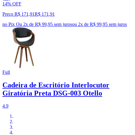
14% OFF
Preço R$ 171,91
R$
171
,
91
no Pix
Ou 2x de R$ 99,95 sem juros
ou
2
x de
R$ 99,95
sem juros
Full
Cadeira de Escritório Interlocutor
Giratória Preta DSG-003 Otello
4.9