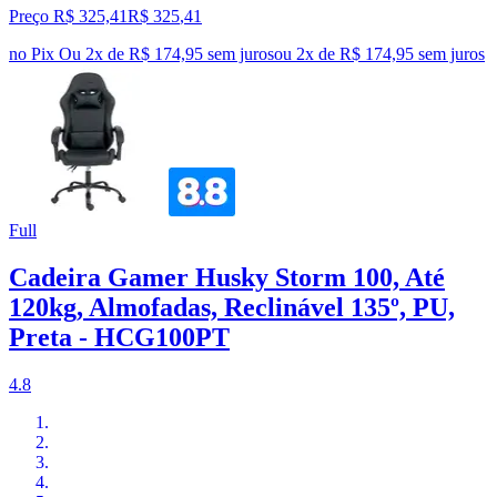
Preço R$ 325,41
R$
325
,
41
no Pix
Ou 2x de R$ 174,95 sem juros
ou
2
x de
R$ 174,95
sem juros
Full
Cadeira Gamer Husky Storm 100, Até
120kg, Almofadas, Reclinável 135º, PU,
Preta - HCG100PT
4.8