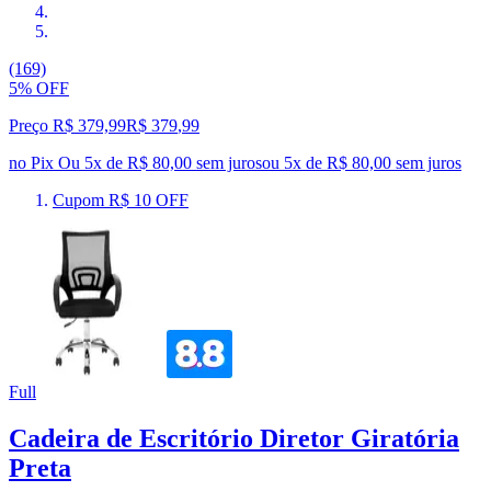
(169)
5% OFF
Preço R$ 379,99
R$
379
,
99
no Pix
Ou 5x de R$ 80,00 sem juros
ou
5
x de
R$ 80,00
sem juros
Cupom R$ 10 OFF
Full
Cadeira de Escritório Diretor Giratória
Preta