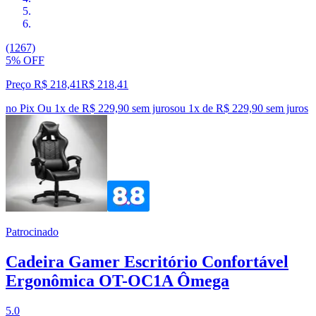
(1267)
5% OFF
Preço R$ 218,41
R$
218
,
41
no Pix
Ou 1x de R$ 229,90 sem juros
ou
1
x de
R$ 229,90
sem juros
Patrocinado
Cadeira Gamer Escritório Confortável
Ergonômica OT-OC1A Ômega
5.0