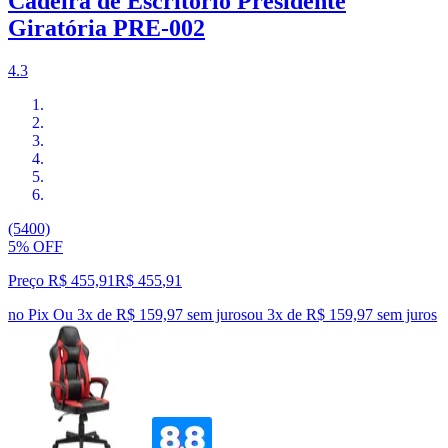
Cadeira de Escritório Presidente
Giratória PRE-002
4.3
(5400)
5% OFF
Preço R$ 455,91
R$
455
,
91
no Pix
Ou 3x de R$ 159,97 sem juros
ou
3
x de
R$ 159,97
sem juros