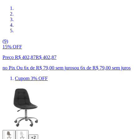
(9)
15% OFF
Preço R$ 402,87
R$
402
,
87
no Pix
Ou 6x de R$ 79,00 sem juros
ou
6
x de
R$ 79,00
sem juros
Cupom 3% OFF
+2