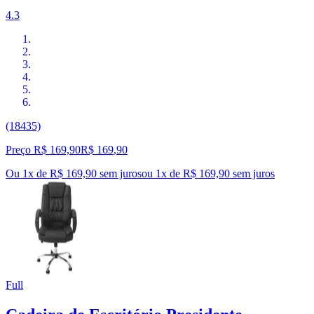
4.3
(18435)
Preço R$ 169,90
R$
169
,
90
Ou 1x de R$ 169,90 sem juros
ou
1
x de
R$ 169,90
sem juros
Full