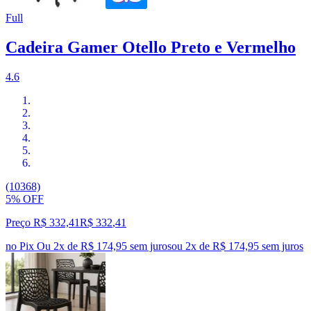
Full
Cadeira Gamer Otello Preto e Vermelho
4.6
(10368)
5% OFF
Preço R$ 332,41
R$
332
,
41
no Pix
Ou 2x de R$ 174,95 sem juros
ou
2
x de
R$ 174,95
sem juros