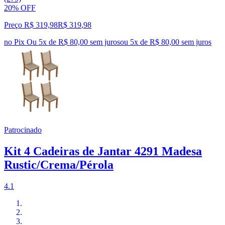
20% OFF
Preço R$ 319,98
R$
319
,
98
no Pix
Ou 5x de R$ 80,00 sem juros
ou
5
x de
R$ 80,00
sem juros
Patrocinado
Kit 4 Cadeiras de Jantar 4291 Madesa
Rustic/Crema/Pérola
4.1