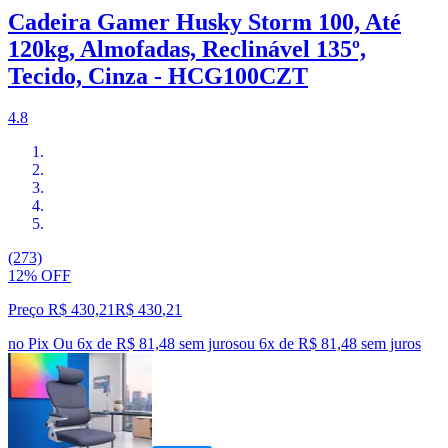
Cadeira Gamer Husky Storm 100, Até
120kg, Almofadas, Reclinável 135º,
Tecido, Cinza - HCG100CZT
4.8
(273)
12% OFF
Preço R$ 430,21
R$
430
,
21
no Pix
Ou 6x de R$ 81,48 sem juros
ou
6
x de
R$ 81,48
sem juros