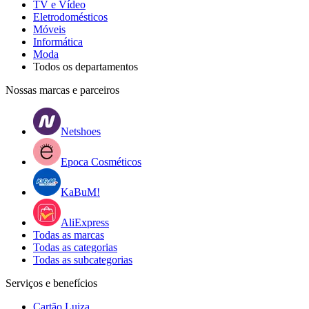
TV e Vídeo
Eletrodomésticos
Móveis
Informática
Moda
Todos os departamentos
Nossas marcas e parceiros
Netshoes
Epoca Cosméticos
KaBuM!
AliExpress
Todas as marcas
Todas as categorias
Todas as subcategorias
Serviços e benefícios
Cartão Luiza