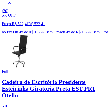
(20)
5% OFF
Preço R$ 522,41
R$
522
,
41
no Pix
Ou 4x de R$ 137,48 sem juros
ou
4
x de
R$ 137,48
sem juros
Full
Cadeira de Escritório Presidente
Esteirinha Giratória Preta EST-PR1
Otello
5.0