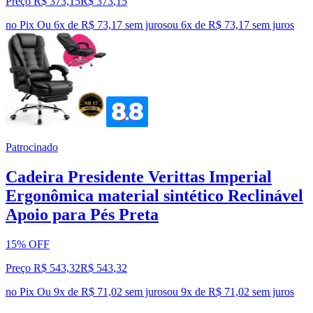
Preço R$ 373,15
R$
373
,
15
no Pix
Ou 6x de R$ 73,17 sem juros
ou
6
x de
R$ 73,17
sem juros
Patrocinado
Cadeira Presidente Verittas Imperial
Ergonômica material sintético Reclinável
Apoio para Pés Preta
15% OFF
Preço R$ 543,32
R$
543
,
32
no Pix
Ou 9x de R$ 71,02 sem juros
ou
9
x de
R$ 71,02
sem juros