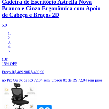
Cadeira de Escritório Astrella Nova
Branco e Cinza Ergonômica com Apoio
de Cabeça e Braços 2D
5.0
(18)
15% OFF
Preço R$ 489,90
R$
489
,
90
no Pix
Ou 8x de R$ 72,04 sem juros
ou
8
x de
R$ 72,04
sem juros