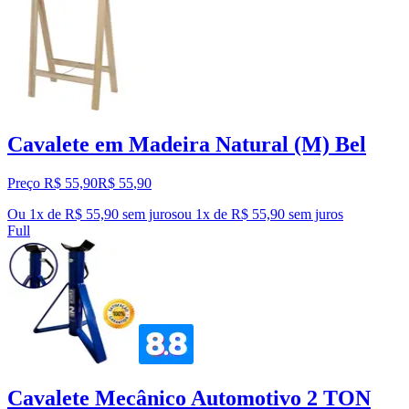
Cavalete em Madeira Natural (M) Bel
Preço R$ 55,90
R$
55
,
90
Ou 1x de R$ 55,90 sem juros
ou
1
x de
R$ 55,90
sem juros
Full
Cavalete Mecânico Automotivo 2 TON