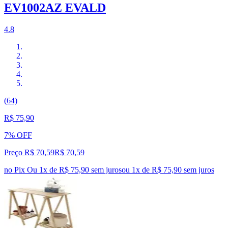
EV1002AZ EVALD
4.8
(64)
R$ 75,90
7% OFF
Preço R$ 70,59
R$
70
,
59
no Pix
Ou 1x de R$ 75,90 sem juros
ou
1
x de
R$ 75,90
sem juros