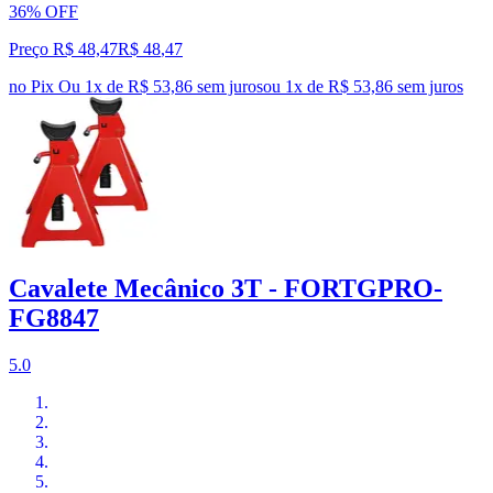
36% OFF
Preço R$ 48,47
R$
48
,
47
no Pix
Ou 1x de R$ 53,86 sem juros
ou
1
x de
R$ 53,86
sem juros
Cavalete Mecânico 3T - FORTGPRO-
FG8847
5.0