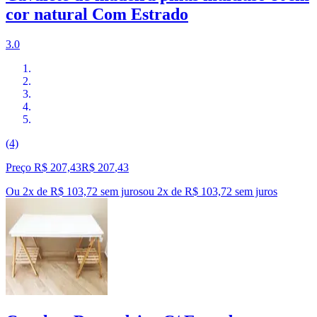
cor natural Com Estrado
3.0
(4)
Preço R$ 207,43
R$
207
,
43
Ou 2x de R$ 103,72 sem juros
ou
2
x de
R$ 103,72
sem juros