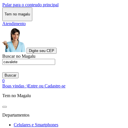
Pular para o conteudo principal
Tem no magalu
Atendimento
Digite seu CEP
Buscar no Magalu
Buscar
0
Boas vindas :)
Entre ou Cadastre-se
Tem no Magalu
Departamentos
Celulares e Smartphones