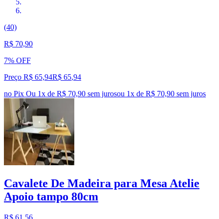
(40)
R$ 70,90
7% OFF
Preço R$ 65,94
R$
65
,
94
no Pix
Ou 1x de R$ 70,90 sem juros
ou
1
x de
R$ 70,90
sem juros
Cavalete De Madeira para Mesa Atelie
Apoio tampo 80cm
R$ 61,56