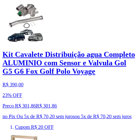
Kit Cavalete Distribuição agua Completo
ALUMINIO com Sensor e Valvula Gol
G5 G6 Fox Golf Polo Voyage
R$ 390,00
23% OFF
Preço R$ 301,86
R$
301
,
86
no Pix
Ou 5x de R$ 70,20 sem juros
ou
5
x de
R$ 70,20
sem juros
Cupom R$ 20 OFF