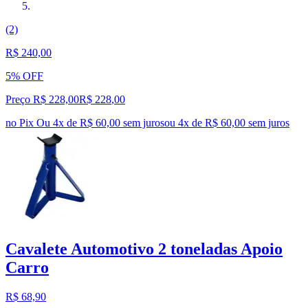
(2)
R$ 240,00
5% OFF
Preço R$ 228,00
R$
228
,
00
no Pix
Ou 4x de R$ 60,00 sem juros
ou
4
x de
R$ 60,00
sem juros
Cavalete Automotivo 2 toneladas Apoio
Carro
R$ 68,90