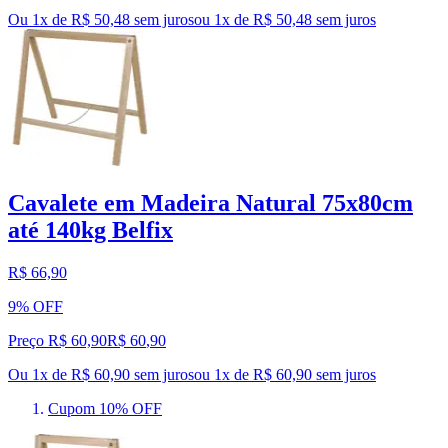
Ou 1x de R$ 50,48 sem juros
ou
1
x de
R$ 50,48
sem juros
Cavalete em Madeira Natural 75x80cm
até 140kg Belfix
R$ 66,90
9% OFF
Preço R$ 60,90
R$
60
,
90
Ou 1x de R$ 60,90 sem juros
ou
1
x de
R$ 60,90
sem juros
Cupom 10% OFF