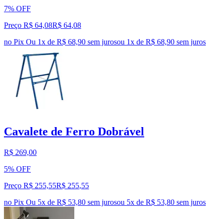
7% OFF
Preço R$ 64,08
R$
64
,
08
no Pix
Ou 1x de R$ 68,90 sem juros
ou
1
x de
R$ 68,90
sem juros
Cavalete de Ferro Dobrável
R$ 269,00
5% OFF
Preço R$ 255,55
R$
255
,
55
no Pix
Ou 5x de R$ 53,80 sem juros
ou
5
x de
R$ 53,80
sem juros