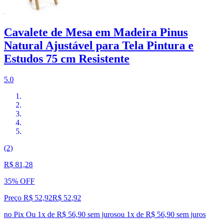
Cavalete de Mesa em Madeira Pinus
Natural Ajustável para Tela Pintura e
Estudos 75 cm Resistente
5.0
(2)
R$ 81,28
35% OFF
Preço R$ 52,92
R$
52
,
92
no Pix
Ou 1x de R$ 56,90 sem juros
ou
1
x de
R$ 56,90
sem juros