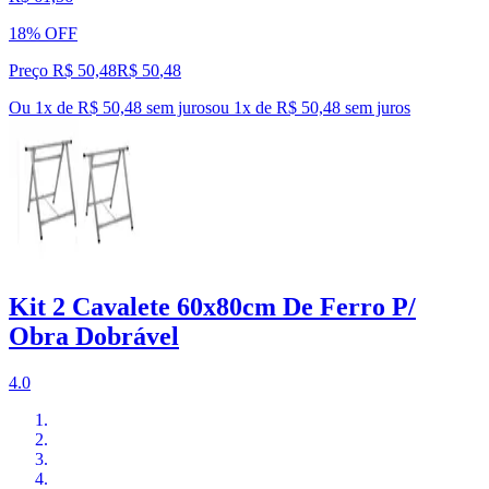
18% OFF
Preço R$ 50,48
R$
50
,
48
Ou 1x de R$ 50,48 sem juros
ou
1
x de
R$ 50,48
sem juros
Kit 2 Cavalete 60x80cm De Ferro P/
Obra Dobrável
4.0