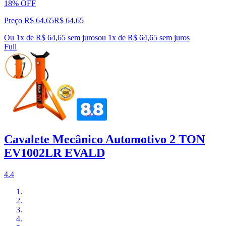
18% OFF
Preço R$ 64,65
R$
64
,
65
Ou 1x de R$ 64,65 sem juros
ou
1
x de
R$ 64,65
sem juros
Full
Cavalete Mecânico Automotivo 2 TON
EV1002LR EVALD
4.4