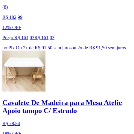
(8)
R$ 182,99
12% OFF
Preço R$ 161,03
R$
161
,
03
no Pix
Ou 2x de R$ 91,50 sem juros
ou
2
x de
R$ 91,50
sem juros
Cavalete De Madeira para Mesa Atelie
Apoio tampo C/ Estrado
R$ 78,84
18% OFF