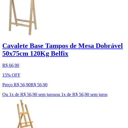
Cavalete Base Tampos de Mesa Dobrável
50x75cm 120Kg Belfix
R$ 66,90
15% OFF
Preço R$ 56,90
R$
56
,
90
Ou 1x de R$ 56,90 sem juros
ou
1
x de
R$ 56,90
sem juros