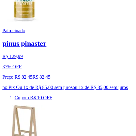
Patrocinado
pinus pinaster
R$ 129,99
37% OFF
Preço R$ 82,45
R$
82
,
45
no Pix
Ou 1x de R$ 85,00 sem juros
ou
1
x de
R$ 85,00
sem juros
Cupom R$ 10 OFF