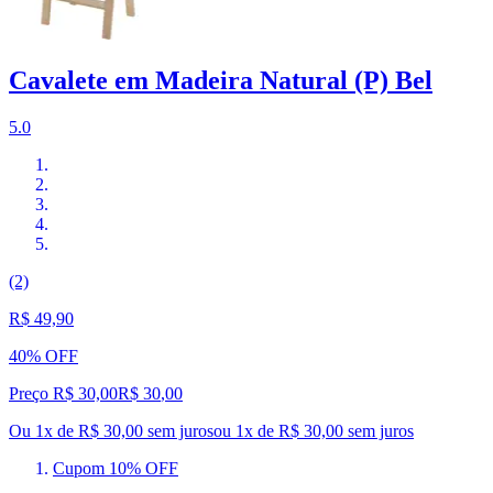
Cavalete em Madeira Natural (P) Bel
5.0
(2)
R$ 49,90
40% OFF
Preço R$ 30,00
R$
30
,
00
Ou 1x de R$ 30,00 sem juros
ou
1
x de
R$ 30,00
sem juros
Cupom 10% OFF