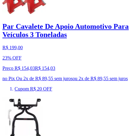
Par Cavalete De Apoio Automotivo Para
Veículos 3 Toneladas
R$ 199,00
23% OFF
Preço R$ 154,03
R$
154
,
03
no Pix
Ou 2x de R$ 89,55 sem juros
ou
2
x de
R$ 89,55
sem juros
Cupom R$ 20 OFF