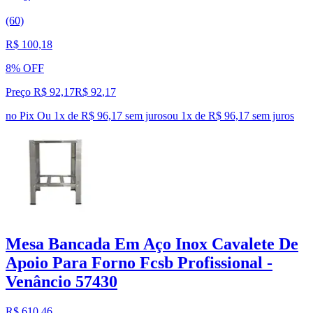
(60)
R$ 100,18
8% OFF
Preço R$ 92,17
R$
92
,
17
no Pix
Ou 1x de R$ 96,17 sem juros
ou
1
x de
R$ 96,17
sem juros
Mesa Bancada Em Aço Inox Cavalete De
Apoio Para Forno Fcsb Profissional -
Venâncio 57430
R$ 610,46