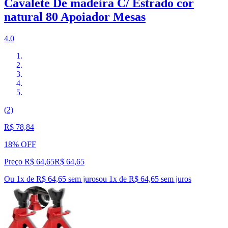
Cavalete De madeira C/ Estrado cor
natural 80 Apoiador Mesas
4.0
(2)
R$ 78,84
18% OFF
Preço R$ 64,65
R$
64
,
65
Ou 1x de R$ 64,65 sem juros
ou
1
x de
R$ 64,65
sem juros