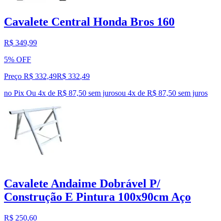
Cavalete Central Honda Bros 160
R$ 349,99
5% OFF
Preço R$ 332,49
R$
332
,
49
no Pix
Ou 4x de R$ 87,50 sem juros
ou
4
x de
R$ 87,50
sem juros
Cavalete Andaime Dobrável P/
Construção E Pintura 100x90cm Aço
R$ 250,60