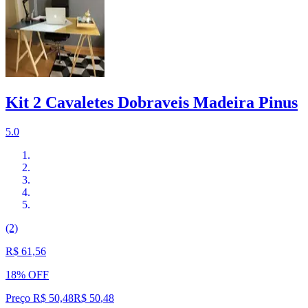
Kit 2 Cavaletes Dobraveis Madeira Pinus
5.0
(2)
R$ 61,56
18% OFF
Preço R$ 50,48
R$
50
,
48