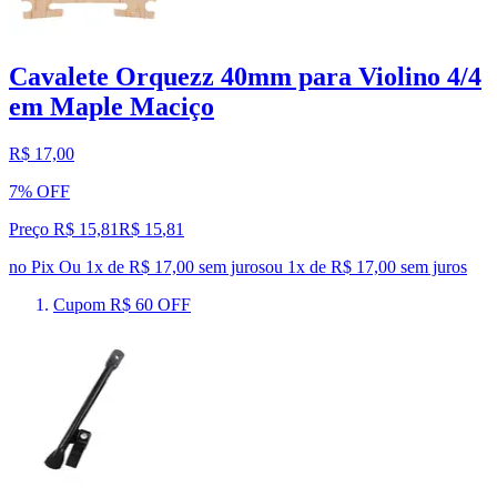
Cavalete Orquezz 40mm para Violino 4/4
em Maple Maciço
R$ 17,00
7% OFF
Preço R$ 15,81
R$
15
,
81
no Pix
Ou 1x de R$ 17,00 sem juros
ou
1
x de
R$ 17,00
sem juros
Cupom R$ 60 OFF