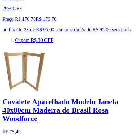
29% OFF
Preço R$ 176,70
R$
176
,
70
no Pix
Ou 2x de R$ 95,00 sem juros
ou
2
x de
R$ 95,00
sem juros
Cupom R$ 30 OFF
Cavalete Aparelhado Modelo Janela
40x80cm Madeira do Brasil Rosa
Woodforce
R$ 75,40