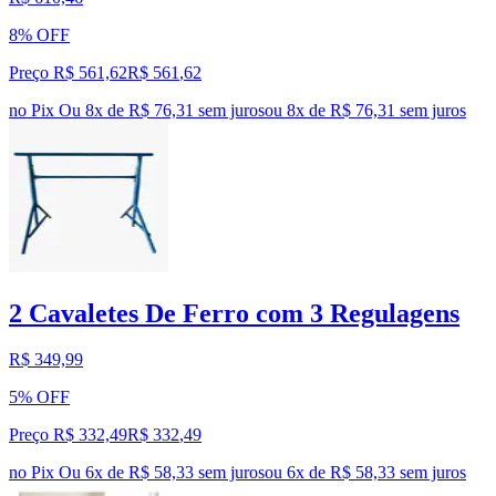
8% OFF
Preço R$ 561,62
R$
561
,
62
no Pix
Ou 8x de R$ 76,31 sem juros
ou
8
x de
R$ 76,31
sem juros
2 Cavaletes De Ferro com 3 Regulagens
R$ 349,99
5% OFF
Preço R$ 332,49
R$
332
,
49
no Pix
Ou 6x de R$ 58,33 sem juros
ou
6
x de
R$ 58,33
sem juros