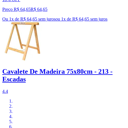
Preço R$ 64,65
R$
64
,
65
Ou 1x de R$ 64,65 sem juros
ou
1
x de
R$ 64,65
sem juros
Cavalete De Madeira 75x80cm - 213 -
Escadas
4.4