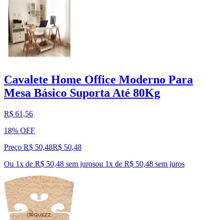
Cavalete Home Office Moderno Para
Mesa Básico Suporta Até 80Kg
R$ 61,56
18% OFF
Preço R$ 50,48
R$
50
,
48
Ou 1x de R$ 50,48 sem juros
ou
1
x de
R$ 50,48
sem juros