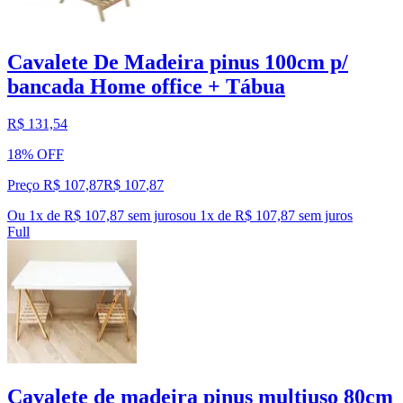
Cavalete De Madeira pinus 100cm p/
bancada Home office + Tábua
R$ 131,54
18% OFF
Preço R$ 107,87
R$
107
,
87
Ou 1x de R$ 107,87 sem juros
ou
1
x de
R$ 107,87
sem juros
Full
Cavalete de madeira pinus multiuso 80cm