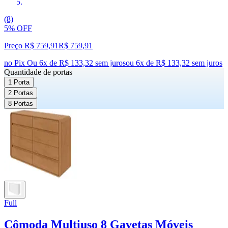
(8)
5% OFF
Preço R$ 759,91
R$
759
,
91
no Pix
Ou 6x de R$ 133,32 sem juros
ou
6
x de
R$ 133,32
sem juros
Quantidade de portas
1 Porta
2 Portas
8 Portas
Full
Cômoda Multiuso 8 Gavetas Móveis