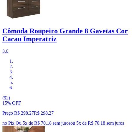
Cômoda Roupeiro Grande 8 Gavetas Cor
Cacau Imperatriz
3.6
(92)
15% OFF
Preço R$ 298,27
R$
298
,
27
no Pix
Ou 5x de R$ 70,18 sem juros
ou
5
x de
R$ 70,18
sem juros