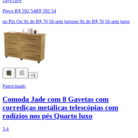
14% OFF
Preço R$ 592,54
R$
592
,
54
no Pix
Ou 9x de R$ 76,56 sem juros
ou
9
x de
R$ 76,56
sem juros
+1
Patrocinado
Comoda Jade com 8 Gavetas com
corrediças metálicas telescópias com
rodízios nos pés Quarto luxo
3.4