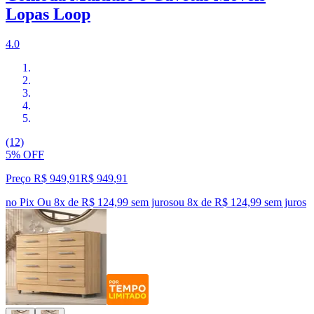
Lopas Loop
4.0
(12)
5% OFF
Preço R$ 949,91
R$
949
,
91
no Pix
Ou 8x de R$ 124,99 sem juros
ou
8
x de
R$ 124,99
sem juros