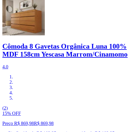
Cômoda 8 Gavetas Orgânica Luna 100%
MDF 158cm Yescasa Marrom/Cinamomo
4.0
(2)
15% OFF
Preço R$ 869,98
R$
869
,
98