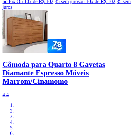
no Pix
Ou 10x de R$ 102,35 sem juros
ou
10
x de
R$ 102,35
sem
juros
Cômoda para Quarto 8 Gavetas
Diamante Espresso Móveis
Marrom/Cinamomo
4.4