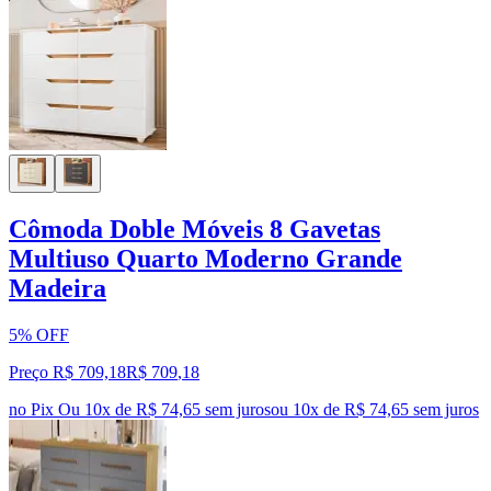
Cômoda Doble Móveis 8 Gavetas
Multiuso Quarto Moderno Grande
Madeira
5% OFF
Preço R$ 709,18
R$
709
,
18
no Pix
Ou 10x de R$ 74,65 sem juros
ou
10
x de
R$ 74,65
sem juros