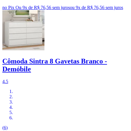
no Pix
Ou 9x de R$ 76,56 sem juros
ou
9
x de
R$ 76,56
sem juros
Cômoda Sintra 8 Gavetas Branco -
Demóbile
4.5
(6)