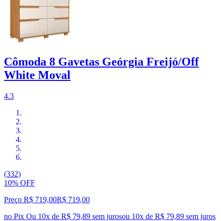
Cômoda 8 Gavetas Geórgia Freijó/Off
White Moval
4.3
(332)
10% OFF
Preço R$ 719,00
R$
719
,
00
no Pix
Ou 10x de R$ 79,89 sem juros
ou
10
x de
R$ 79,89
sem juros