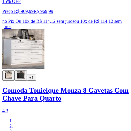
15% OFF
Preço R$ 969,99
R$
969
,
99
no Pix
Ou 10x de R$ 114,12 sem juros
ou
10
x de
R$ 114,12
sem
juros
+1
Comoda Tonielque Monza 8 Gavetas Com
Chave Para Quarto
4.3