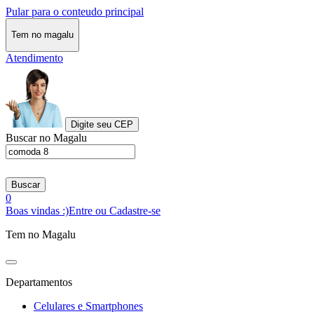
Pular para o conteudo principal
Tem no magalu
Atendimento
Digite seu CEP
Buscar no Magalu
Buscar
0
Boas vindas :)
Entre ou Cadastre-se
Tem no Magalu
Departamentos
Celulares e Smartphones