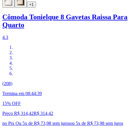
+1
Cômoda Tonielque 8 Gavetas Raissa Para
Quarto
4.3
(208)
Termina em
08:44:37
15% OFF
Preço R$ 314,42
R$
314
,
42
no Pix
Ou 5x de R$ 73,98 sem juros
ou
5
x de
R$ 73,98
sem juros