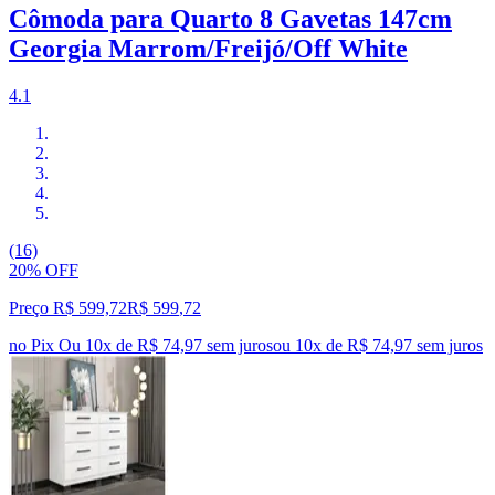
Cômoda para Quarto 8 Gavetas 147cm
Georgia Marrom/Freijó/Off White
4.1
(16)
20% OFF
Preço R$ 599,72
R$
599
,
72
no Pix
Ou 10x de R$ 74,97 sem juros
ou
10
x de
R$ 74,97
sem juros