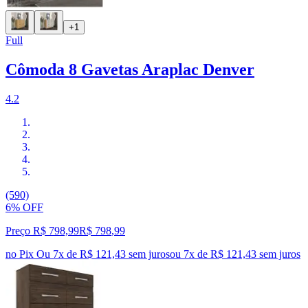
+1
Full
Cômoda 8 Gavetas Araplac Denver
4.2
(590)
6% OFF
Preço R$ 798,99
R$
798
,
99
no Pix
Ou 7x de R$ 121,43 sem juros
ou
7
x de
R$ 121,43
sem juros