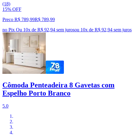
(18)
15% OFF
Preço R$ 789,99
R$
789
,
99
no Pix
Ou 10x de R$ 92,94 sem juros
ou
10
x de
R$ 92,94
sem juros
Cômoda Penteadeira 8 Gavetas com
Espelho Porto Branco
5.0