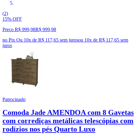
(2)
15% OFF
Preço R$ 999,98
R$
999
,
98
no Pix
Ou 10x de R$ 117,65 sem juros
ou
10
x de
R$ 117,65
sem
juros
Patrocinado
Comoda Jade AMENDOA com 8 Gavetas
com corrediças metálicas telescópias com
rodízios nos pés Quarto Luxo