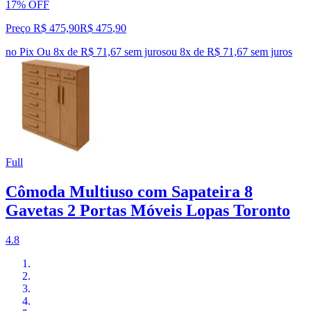
17% OFF
Preço R$ 475,90
R$
475
,
90
no Pix
Ou 8x de R$ 71,67 sem juros
ou
8
x de
R$ 71,67
sem juros
Full
Cômoda Multiuso com Sapateira 8
Gavetas 2 Portas Móveis Lopas Toronto
4.8