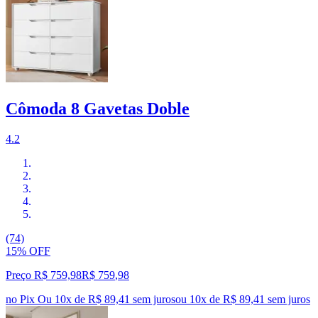
Cômoda 8 Gavetas Doble
4.2
(74)
15% OFF
Preço R$ 759,98
R$
759
,
98
no Pix
Ou 10x de R$ 89,41 sem juros
ou
10
x de
R$ 89,41
sem juros