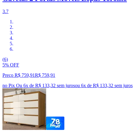
3.7
(6)
5% OFF
Preço R$ 759,91
R$
759
,
91
no Pix
Ou 6x de R$ 133,32 sem juros
ou
6
x de
R$ 133,32
sem juros