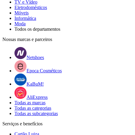
TV e Vídeo
Eletrodomésticos
Móveis
Informática
Moda
Todos os departamentos
Nossas marcas e parceiros
Netshoes
Epoca Cosméticos
KaBuM!
AliExpress
Todas as marcas
Todas as categorias
Todas as subcategorias
Serviços e benefícios
Cartão Luiza