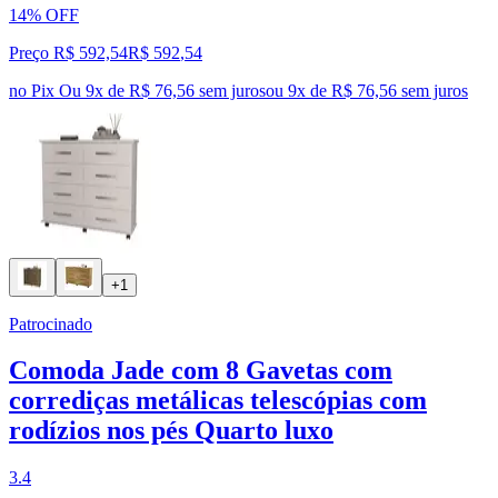
14% OFF
Preço R$ 592,54
R$
592
,
54
no Pix
Ou 9x de R$ 76,56 sem juros
ou
9
x de
R$ 76,56
sem juros
+1
Patrocinado
Comoda Jade com 8 Gavetas com
corrediças metálicas telescópias com
rodízios nos pés Quarto luxo
3.4