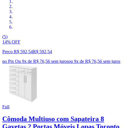
(5)
14% OFF
Preço R$ 592,54
R$
592
,
54
no Pix
Ou 9x de R$ 76,56 sem juros
ou
9
x de
R$ 76,56
sem juros
Full
Cômoda Multiuso com Sapateira 8
Gavetas 2 Portas Móveis Lopas Toronto