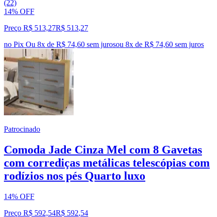
(22)
14% OFF
Preço R$ 513,27
R$
513
,
27
no Pix
Ou 8x de R$ 74,60 sem juros
ou
8
x de
R$ 74,60
sem juros
Patrocinado
Comoda Jade Cinza Mel com 8 Gavetas
com corrediças metálicas telescópias com
rodízios nos pés Quarto luxo
14% OFF
Preço R$ 592,54
R$
592
,
54