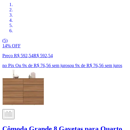
(5)
14% OFF
Preço R$ 592,54
R$
592
,
54
no Pix
Ou 9x de R$ 76,56 sem juros
ou
9
x de
R$ 76,56
sem juros
Cômoda Grande 8 Gavetas para Quarto