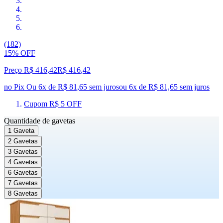
(182)
15% OFF
Preço R$ 416,42
R$
416
,
42
no Pix
Ou 6x de R$ 81,65 sem juros
ou
6
x de
R$ 81,65
sem juros
Cupom R$ 5 OFF
Quantidade de gavetas
1 Gaveta
2 Gavetas
3 Gavetas
4 Gavetas
6 Gavetas
7 Gavetas
8 Gavetas