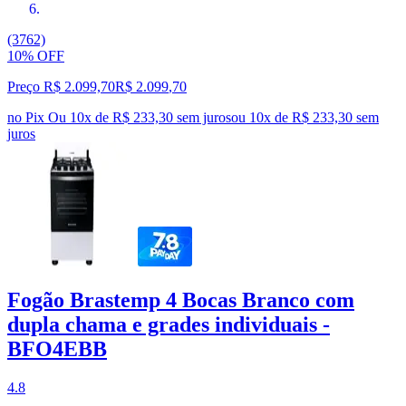
(3762)
10% OFF
Preço R$ 2.099,70
R$
2.099
,
70
no Pix
Ou 10x de R$ 233,30 sem juros
ou
10
x de
R$ 233,30
sem
juros
Fogão Brastemp 4 Bocas Branco com
dupla chama e grades individuais -
BFO4EBB
4.8