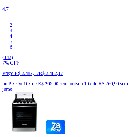
4.7
(142)
7% OFF
Preço R$ 2.482,17
R$
2.482
,
17
no Pix
Ou 10x de R$ 266,90 sem juros
ou
10
x de
R$ 266,90
sem
juros