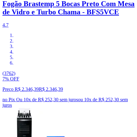
Fogão Brastemp 5 Bocas Preto Com Mesa
de Vidro e Turbo Chama - BFS5VCE
4.7
(3762)
7% OFF
Preço R$ 2.346,39
R$
2.346
,
39
no Pix
Ou 10x de R$ 252,30 sem juros
ou
10
x de
R$ 252,30
sem
juros