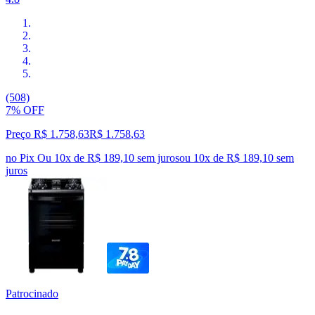
(508)
7% OFF
Preço R$ 1.758,63
R$
1.758
,
63
no Pix
Ou 10x de R$ 189,10 sem juros
ou
10
x de
R$ 189,10
sem
juros
Patrocinado