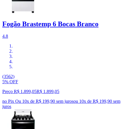
Fogão Brastemp 6 Bocas Branco
4.8
(3562)
5% OFF
Preço R$ 1.899,05
R$
1.899
,
05
no Pix
Ou 10x de R$ 199,90 sem juros
ou
10
x de
R$ 199,90
sem
juros