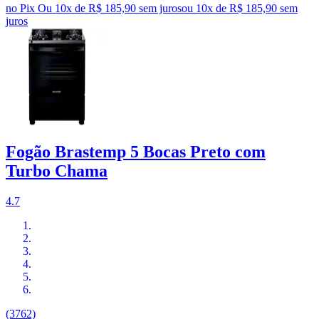
no Pix
Ou 10x de R$ 185,90 sem juros
ou
10
x de
R$ 185,90
sem
juros
Fogão Brastemp 5 Bocas Preto com
Turbo Chama
4.7
(3762)