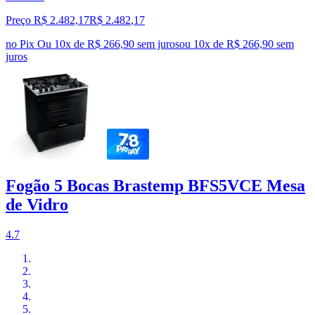
Preço R$ 2.482,17
R$
2.482
,
17
no Pix
Ou 10x de R$ 266,90 sem juros
ou
10
x de
R$ 266,90
sem
juros
Fogão 5 Bocas Brastemp BFS5VCE Mesa
de Vidro
4.7