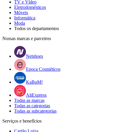
TV e Vídeo
Eletrodomésticos
Móveis
Informática
Moda
Todos os departamentos
Nossas marcas e parceiros
Netshoes
Epoca Cosméticos
KaBuM!
AliExpress
Todas as marcas
Todas as categorias
Todas as subcategorias
Serviços e benefícios
Cartão Luiza