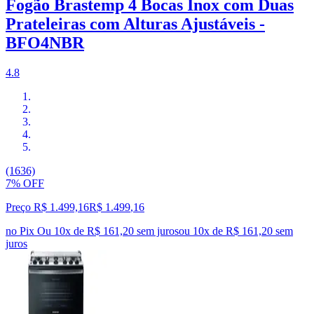
Fogão Brastemp 4 Bocas Inox com Duas
Prateleiras com Alturas Ajustáveis -
BFO4NBR
4.8
(1636)
7% OFF
Preço R$ 1.499,16
R$
1.499
,
16
no Pix
Ou 10x de R$ 161,20 sem juros
ou
10
x de
R$ 161,20
sem
juros