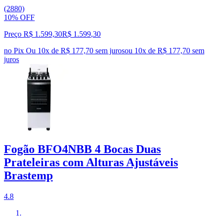
(2880)
10% OFF
Preço R$ 1.599,30
R$
1.599
,
30
no Pix
Ou 10x de R$ 177,70 sem juros
ou
10
x de
R$ 177,70
sem
juros
Fogão BFO4NBB 4 Bocas Duas
Prateleiras com Alturas Ajustáveis
Brastemp
4.8