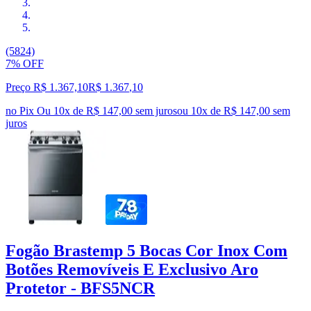
(5824)
7% OFF
Preço R$ 1.367,10
R$
1.367
,
10
no Pix
Ou 10x de R$ 147,00 sem juros
ou
10
x de
R$ 147,00
sem
juros
Fogão Brastemp 5 Bocas Cor Inox Com
Botões Removíveis E Exclusivo Aro
Protetor - BFS5NCR