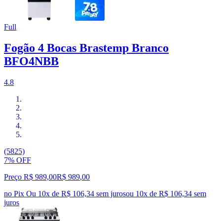
Full
Fogão 4 Bocas Brastemp Branco
BFO4NBB
4.8
(5825)
7% OFF
Preço R$ 989,00
R$
989
,
00
no Pix
Ou 10x de R$ 106,34 sem juros
ou
10
x de
R$ 106,34
sem
juros