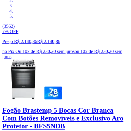
(3562)
7% OFF
Preço R$ 2.140,86
R$
2.140
,
86
no Pix
Ou 10x de R$ 230,20 sem juros
ou
10
x de
R$ 230,20
sem
juros
Fogão Brastemp 5 Bocas Cor Branca
Com Botões Removíveis e Exclusivo Aro
Protetor - BFS5NDB