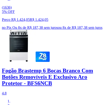
(1636)
5% OFF
Preço R$ 1.424,05
R$
1.424
,
05
no Pix
Ou 8x de R$ 187,38 sem juros
ou
8
x de
R$ 187,38
sem juros
Fogão Brastemp 6 Bocas Branco Com
Botões Removíveis E Exclusivo Aro
Protetor - BFS6NCB
4.8