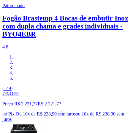
Patrocinado
Fogão Brastemp 4 Bocas de embutir Inox
com dupla chama e grades individuais -
BYO4EBR
4.8
(149)
7% OFF
Preço R$ 2.221,77
R$
2.221
,
77
no Pix
Ou 10x de R$ 238,90 sem juros
ou
10
x de
R$ 238,90
sem
juros