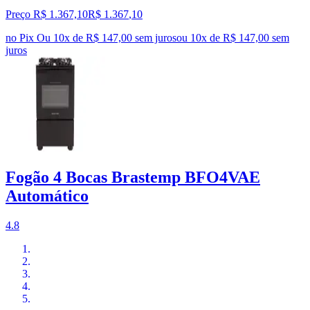
Preço R$ 1.367,10
R$
1.367
,
10
no Pix
Ou 10x de R$ 147,00 sem juros
ou
10
x de
R$ 147,00
sem
juros
Fogão 4 Bocas Brastemp BFO4VAE
Automático
4.8