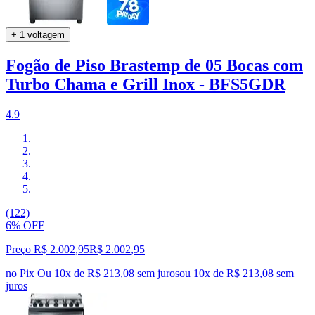
+ 1 voltagem
Fogão de Piso Brastemp de 05 Bocas com
Turbo Chama e Grill Inox - BFS5GDR
4.9
(122)
6% OFF
Preço R$ 2.002,95
R$
2.002
,
95
no Pix
Ou 10x de R$ 213,08 sem juros
ou
10
x de
R$ 213,08
sem
juros