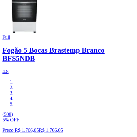
Full
Fogão 5 Bocas Brastemp Branco
BFS5NDB
4.8
(508)
5% OFF
Preço R$ 1.766,05
R$
1.766
,
05