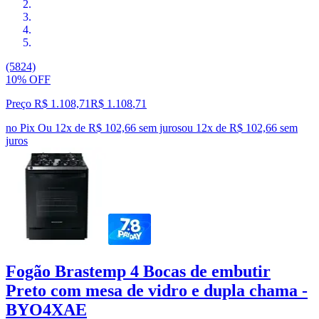
(5824)
10% OFF
Preço R$ 1.108,71
R$
1.108
,
71
no Pix
Ou 12x de R$ 102,66 sem juros
ou
12
x de
R$ 102,66
sem
juros
Fogão Brastemp 4 Bocas de embutir
Preto com mesa de vidro e dupla chama -
BYO4XAE