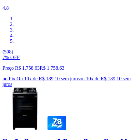
4.8
(508)
7% OFF
Preço R$ 1.758,63
R$
1.758
,
63
no Pix
Ou 10x de R$ 189,10 sem juros
ou
10
x de
R$ 189,10
sem
juros