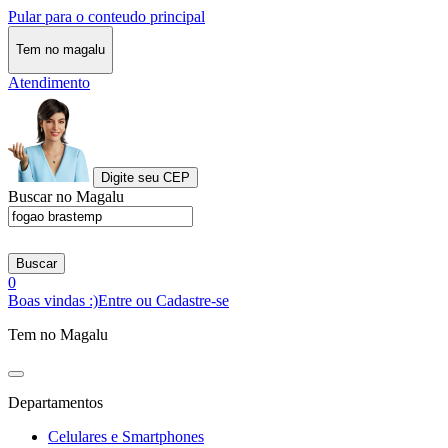
Pular para o conteudo principal
Tem no magalu
Atendimento
Digite seu CEP
Buscar no Magalu
Buscar
0
Boas vindas :)
Entre ou Cadastre-se
Tem no Magalu
Departamentos
Celulares e Smartphones