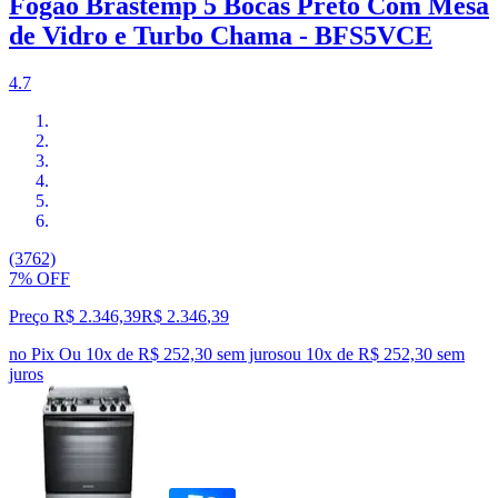
Fogão Brastemp 5 Bocas Preto Com Mesa
de Vidro e Turbo Chama - BFS5VCE
4.7
(3762)
7% OFF
Preço R$ 2.346,39
R$
2.346
,
39
no Pix
Ou 10x de R$ 252,30 sem juros
ou
10
x de
R$ 252,30
sem
juros