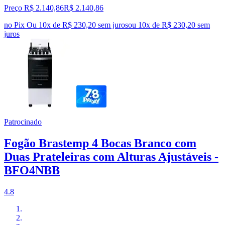
Preço R$ 2.140,86
R$
2.140
,
86
no Pix
Ou 10x de R$ 230,20 sem juros
ou
10
x de
R$ 230,20
sem
juros
Patrocinado
Fogão Brastemp 4 Bocas Branco com
Duas Prateleiras com Alturas Ajustáveis -
BFO4NBB
4.8