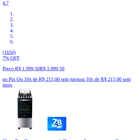
4.7
(1650)
7% OFF
Preço R$ 1.999,50
R$
1.999
,
50
no Pix
Ou 10x de R$ 215,00 sem juros
ou
10
x de
R$ 215,00
sem
juros