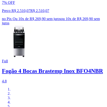
7% OFF
Preço R$ 2.510,07
R$
2.510
,
07
no Pix
Ou 10x de R$ 269,90 sem juros
ou
10
x de
R$ 269,90
sem
juros
Full
Fogão 4 Bocas Brastemp Inox BFO4NBR
4.8