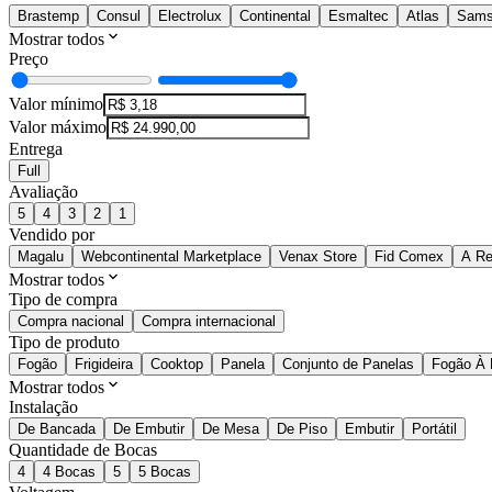
Brastemp
Consul
Electrolux
Continental
Esmaltec
Atlas
Sams
Mostrar todos
Preço
Valor mínimo
Valor máximo
Entrega
Full
Avaliação
5
4
3
2
1
Vendido por
Magalu
Webcontinental Marketplace
Venax Store
Fid Comex
A R
Mostrar todos
Tipo de compra
Compra nacional
Compra internacional
Tipo de produto
Fogão
Frigideira
Cooktop
Panela
Conjunto de Panelas
Fogão À 
Mostrar todos
Instalação
De Bancada
De Embutir
De Mesa
De Piso
Embutir
Portátil
Quantidade de Bocas
4
4 Bocas
5
5 Bocas