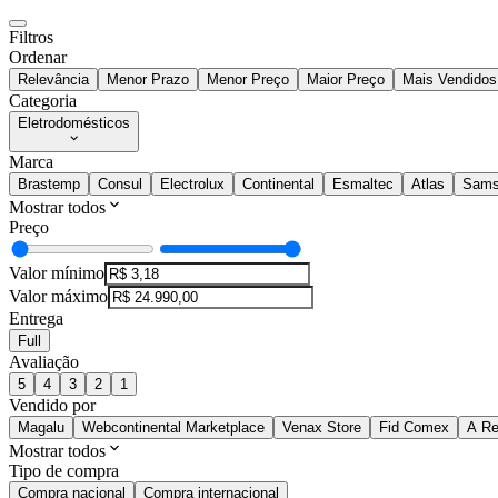
Filtros
Ordenar
Relevância
Menor Prazo
Menor Preço
Maior Preço
Mais Vendidos
Categoria
Eletrodomésticos
Marca
Brastemp
Consul
Electrolux
Continental
Esmaltec
Atlas
Sams
Mostrar todos
Preço
Valor mínimo
Valor máximo
Entrega
Full
Avaliação
5
4
3
2
1
Vendido por
Magalu
Webcontinental Marketplace
Venax Store
Fid Comex
A R
Mostrar todos
Tipo de compra
Compra nacional
Compra internacional