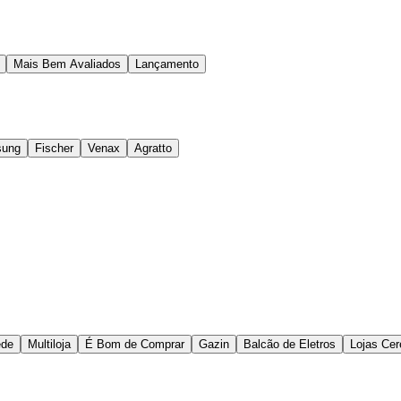
Mais Bem Avaliados
Lançamento
ung
Fischer
Venax
Agratto
ede
Multiloja
É Bom de Comprar
Gazin
Balcão de Eletros
Lojas Cer