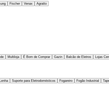
ung
Fischer
Venax
Agratto
ede
Multiloja
É Bom de Comprar
Gazin
Balcão de Eletros
Lojas Cer
Lenha
Suporte para Eletrodomésticos
Fogareiro
Fogão Industrial
Tap