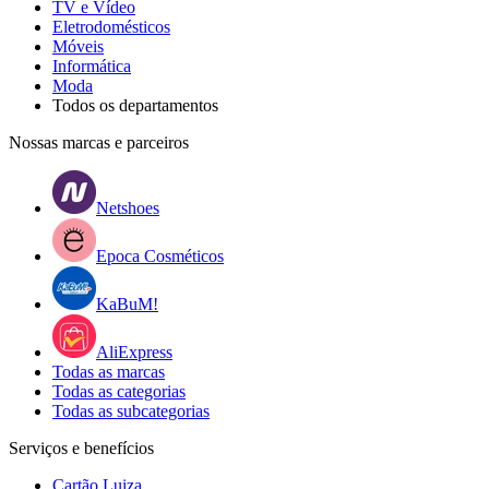
TV e Vídeo
Eletrodomésticos
Móveis
Informática
Moda
Todos os departamentos
Nossas marcas e parceiros
Netshoes
Epoca Cosméticos
KaBuM!
AliExpress
Todas as marcas
Todas as categorias
Todas as subcategorias
Serviços e benefícios
Cartão Luiza