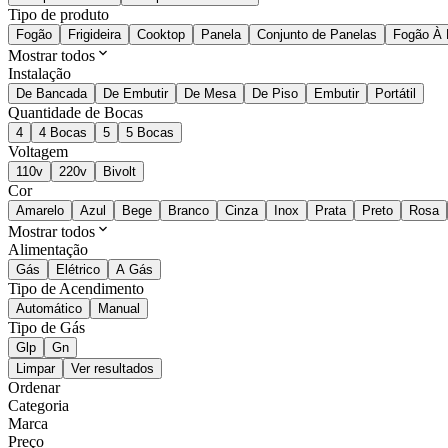
Tipo de produto
Fogão
Frigideira
Cooktop
Panela
Conjunto de Panelas
Fogão À 
Mostrar todos
Instalação
De Bancada
De Embutir
De Mesa
De Piso
Embutir
Portátil
Quantidade de Bocas
4
4 Bocas
5
5 Bocas
Voltagem
110v
220v
Bivolt
Cor
Amarelo
Azul
Bege
Branco
Cinza
Inox
Prata
Preto
Rosa
Mostrar todos
Alimentação
Gás
Elétrico
A Gás
Tipo de Acendimento
Automático
Manual
Tipo de Gás
Glp
Gn
Limpar
Ver resultados
Ordenar
Categoria
Marca
Preço