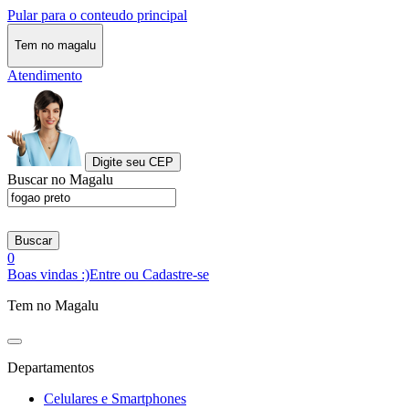
Pular para o conteudo principal
Tem no magalu
Atendimento
Digite seu CEP
Buscar no Magalu
Buscar
0
Boas vindas :)
Entre ou Cadastre-se
Tem no Magalu
Departamentos
Celulares e Smartphones