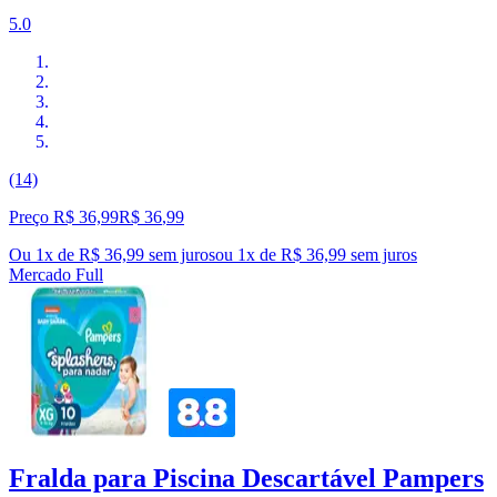
5.0
(14)
Preço R$ 36,99
R$
36
,
99
Ou 1x de R$ 36,99 sem juros
ou
1
x de
R$ 36,99
sem juros
Mercado Full
Fralda para Piscina Descartável Pampers