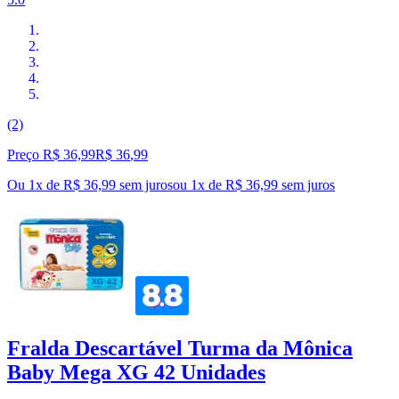
(2)
Preço R$ 36,99
R$
36
,
99
Ou 1x de R$ 36,99 sem juros
ou
1
x de
R$ 36,99
sem juros
Fralda Descartável Turma da Mônica
Baby Mega XG 42 Unidades