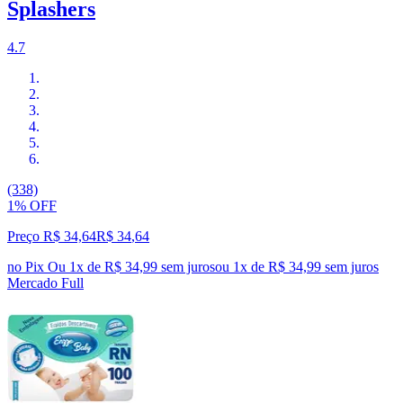
Splashers
4.7
(338)
1% OFF
Preço R$ 34,64
R$
34
,
64
no Pix
Ou 1x de R$ 34,99 sem juros
ou
1
x de
R$ 34,99
sem juros
Mercado Full