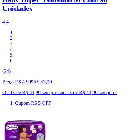
Baby Híper Tamanho M Com 90
Unidades
4.4
(24)
Preço R$ 43,99
R$
43
,
99
Ou 1x de R$ 43,99 sem juros
ou
1
x de
R$ 43,99
sem juros
Cupom R$ 5 OFF