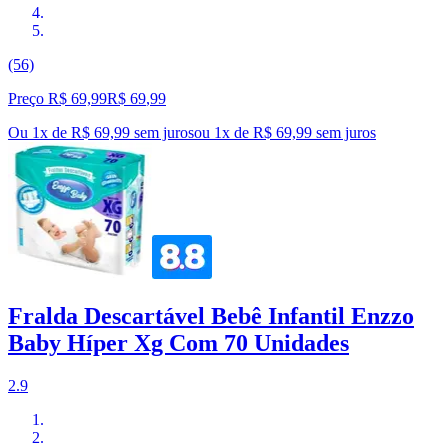
(56)
Preço R$ 69,99
R$
69
,
99
Ou 1x de R$ 69,99 sem juros
ou
1
x de
R$ 69,99
sem juros
Fralda Descartável Bebê Infantil Enzzo
Baby Híper Xg Com 70 Unidades
2.9