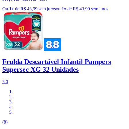
Ou 1x de R$ 43,99 sem juros
ou
1
x de
R$ 43,99
sem juros
Fralda Descartável Infantil Pampers
Supersec XG 32 Unidades
5.0
(8)