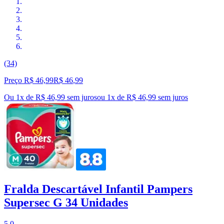
(34)
Preço R$ 46,99
R$
46
,
99
Ou 1x de R$ 46,99 sem juros
ou
1
x de
R$ 46,99
sem juros
Fralda Descartável Infantil Pampers
Supersec G 34 Unidades
5.0