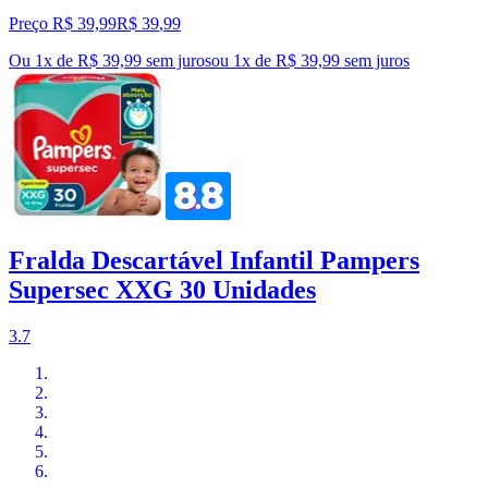
Preço R$ 39,99
R$
39
,
99
Ou 1x de R$ 39,99 sem juros
ou
1
x de
R$ 39,99
sem juros
Fralda Descartável Infantil Pampers
Supersec XXG 30 Unidades
3.7