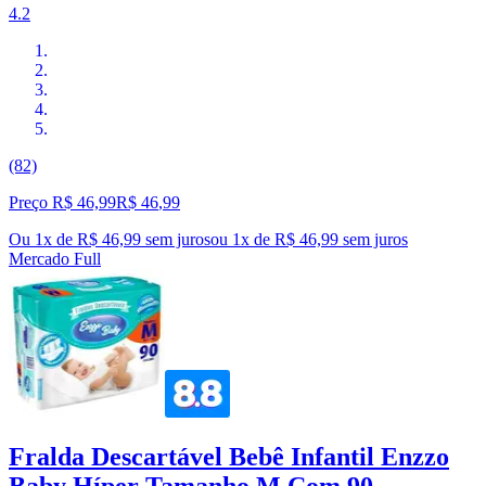
4.2
(82)
Preço R$ 46,99
R$
46
,
99
Ou 1x de R$ 46,99 sem juros
ou
1
x de
R$ 46,99
sem juros
Mercado Full
Fralda Descartável Bebê Infantil Enzzo