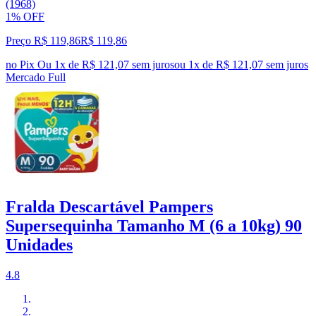
(1968)
1% OFF
Preço R$ 119,86
R$
119
,
86
no Pix
Ou 1x de R$ 121,07 sem juros
ou
1
x de
R$ 121,07
sem juros
Mercado Full
Fralda Descartável Pampers
Supersequinha Tamanho M (6 a 10kg) 90
Unidades
4.8