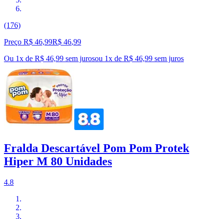
(176)
Preço R$ 46,99
R$
46
,
99
Ou 1x de R$ 46,99 sem juros
ou
1
x de
R$ 46,99
sem juros
Fralda Descartável Pom Pom Protek
Hiper M 80 Unidades
4.8