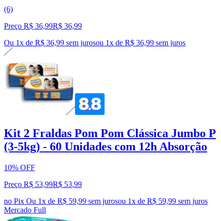
(6)
Preço R$ 36,99
R$
36
,
99
Ou 1x de R$ 36,99 sem juros
ou
1
x de
R$ 36,99
sem juros
Kit 2 Fraldas Pom Pom Clássica Jumbo P
(3-5kg) - 60 Unidades com 12h Absorção
10% OFF
Preço R$ 53,99
R$
53
,
99
no Pix
Ou 1x de R$ 59,99 sem juros
ou
1
x de
R$ 59,99
sem juros
Mercado Full