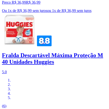
Preço R$ 36,99
R$
36
,
99
Ou 1x de R$ 36,99 sem juros
ou
1
x de
R$ 36,99
sem juros
Fralda Descartável Máxima Proteção M
40 Unidades Huggies
5.0
(6)