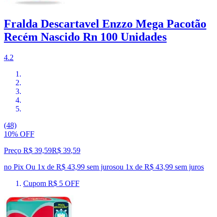
Fralda Descartavel Enzzo Mega Pacotão
Recém Nascido Rn 100 Unidades
4.2
(48)
10% OFF
Preço R$ 39,59
R$
39
,
59
no Pix
Ou 1x de R$ 43,99 sem juros
ou
1
x de
R$ 43,99
sem juros
Cupom R$ 5 OFF