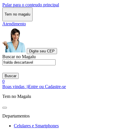
Pular para o conteudo principal
Tem no magalu
Atendimento
Digite seu CEP
Buscar no Magalu
Buscar
0
Boas vindas :)
Entre ou Cadastre-se
Tem no Magalu
Departamentos
Celulares e Smartphones