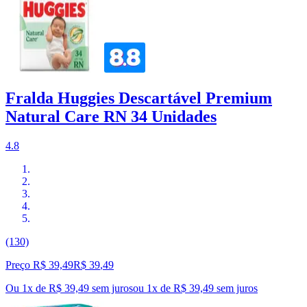
Fralda Huggies Descartável Premium
Natural Care RN 34 Unidades
4.8
(130)
Preço R$ 39,49
R$
39
,
49
Ou 1x de R$ 39,49 sem juros
ou
1
x de
R$ 39,49
sem juros