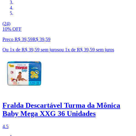
(24)
10% OFF
Preço R$ 39,59
R$
39
,
59
Ou 1x de R$ 39,59 sem juros
ou
1
x de
R$ 39,59
sem juros
Fralda Descartável Turma da Mônica
Baby Mega XXG 36 Unidades
4.5