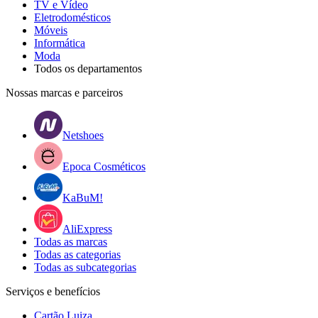
TV e Vídeo
Eletrodomésticos
Móveis
Informática
Moda
Todos os departamentos
Nossas marcas e parceiros
Netshoes
Epoca Cosméticos
KaBuM!
AliExpress
Todas as marcas
Todas as categorias
Todas as subcategorias
Serviços e benefícios
Cartão Luiza