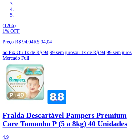
(1266)
1% OFF
Preço R$ 94,04
R$
94
,
04
no Pix
Ou 1x de R$ 94,99 sem juros
ou
1
x de
R$ 94,99
sem juros
Mercado Full
Fralda Descartável Pampers Premium
Care Tamanho P (5 a 8kg) 40 Unidades
4.9