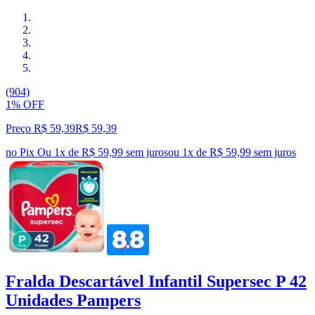
(904)
1% OFF
Preço R$ 59,39
R$
59
,
39
no Pix
Ou 1x de R$ 59,99 sem juros
ou
1
x de
R$ 59,99
sem juros
Fralda Descartável Infantil Supersec P 42
Unidades Pampers