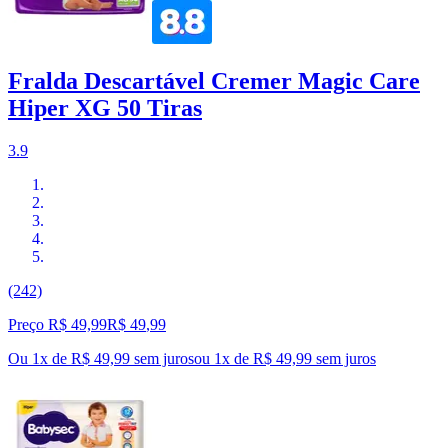
Fralda Descartável Cremer Magic Care
Hiper XG 50 Tiras
3.9
(242)
Preço R$ 49,99
R$
49
,
99
Ou 1x de R$ 49,99 sem juros
ou
1
x de
R$ 49,99
sem juros