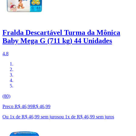
Fralda Descartável Turma da Mônica
Baby Mega G (711 kg) 44 Unidades
4.8
(80)
Preço R$ 46,99
R$
46
,
99
Ou 1x de R$ 46,99 sem juros
ou
1
x de
R$ 46,99
sem juros