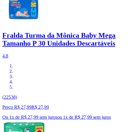
Fralda Turma da Mônica Baby Mega
Tamanho P 30 Unidades Descartáveis
4.8
(22538)
Preço R$ 27,99
R$
27
,
99
Ou 1x de R$ 27,99 sem juros
ou
1
x de
R$ 27,99
sem juros