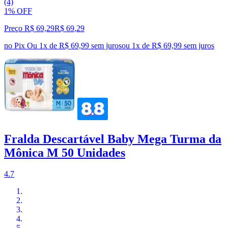
(4)
1% OFF
Preço R$ 69,29
R$
69
,
29
no Pix
Ou 1x de R$ 69,99 sem juros
ou
1
x de
R$ 69,99
sem juros
Fralda Descartável Baby Mega Turma da
Mônica M 50 Unidades
4.7