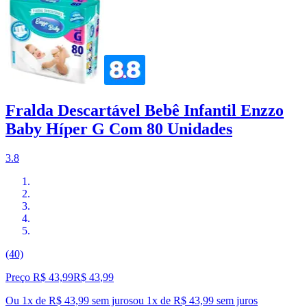
Fralda Descartável Bebê Infantil Enzzo
Baby Híper G Com 80 Unidades
3.8
(40)
Preço R$ 43,99
R$
43
,
99
Ou 1x de R$ 43,99 sem juros
ou
1
x de
R$ 43,99
sem juros