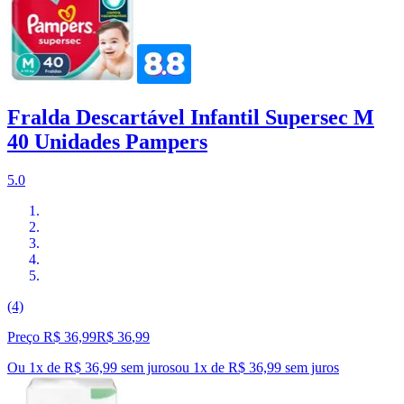
Fralda Descartável Infantil Supersec M
40 Unidades Pampers
5.0
(4)
Preço R$ 36,99
R$
36
,
99
Ou 1x de R$ 36,99 sem juros
ou
1
x de
R$ 36,99
sem juros