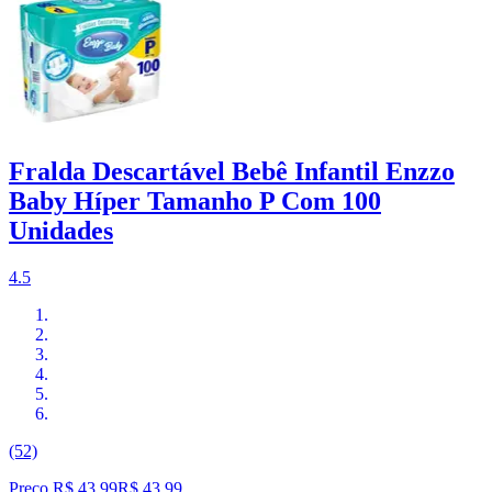
Fralda Descartável Bebê Infantil Enzzo
Baby Híper Tamanho P Com 100
Unidades
4.5
(52)
Preço R$ 43,99
R$
43
,
99