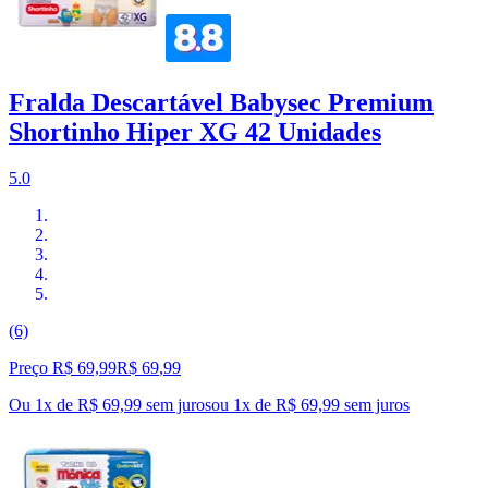
Fralda Descartável Babysec Premium
Shortinho Hiper XG 42 Unidades
5.0
(6)
Preço R$ 69,99
R$
69
,
99
Ou 1x de R$ 69,99 sem juros
ou
1
x de
R$ 69,99
sem juros