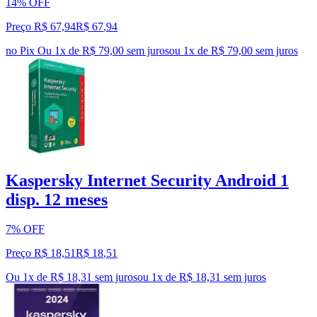
14% OFF
Preço R$ 67,94
R$
67
,
94
no Pix
Ou 1x de R$ 79,00 sem juros
ou
1
x de
R$ 79,00
sem juros
Kaspersky Internet Security Android 1
disp. 12 meses
7% OFF
Preço R$ 18,51
R$
18
,
51
Ou 1x de R$ 18,31 sem juros
ou
1
x de
R$ 18,31
sem juros