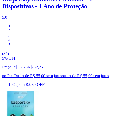
Dispositivos - 1 Ano de Proteção
5.0
(34)
5% OFF
Preço R$ 52,25
R$
52
,
25
no Pix
Ou 1x de R$ 55,00 sem juros
ou
1
x de
R$ 55,00
sem juros
Cupom R$ 80 OFF