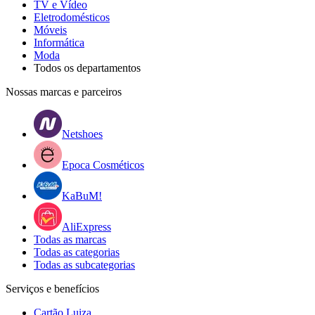
TV e Vídeo
Eletrodomésticos
Móveis
Informática
Moda
Todos os departamentos
Nossas marcas e parceiros
Netshoes
Epoca Cosméticos
KaBuM!
AliExpress
Todas as marcas
Todas as categorias
Todas as subcategorias
Serviços e benefícios
Cartão Luiza