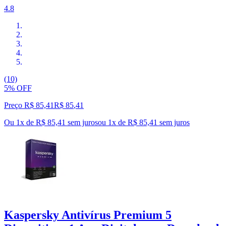
4.8
(10)
5% OFF
Preço R$ 85,41
R$
85
,
41
Ou 1x de R$ 85,41 sem juros
ou
1
x de
R$ 85,41
sem juros
Kaspersky Antivírus Premium 5