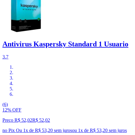
Antivirus Kaspersky Standard 1 Usuario
3.7
(6)
12% OFF
Preço R$ 52,02
R$
52
,
02
no Pix
Ou 1x de R$ 53,20 sem juros
ou
1
x de
R$ 53,20
sem juros