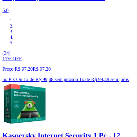
5.0
(34)
15% OFF
Preço R$ 97,20
R$
97
,
20
no Pix
Ou 1x de R$ 99,48 sem juros
ou
1
x de
R$ 99,48
sem juros
Kaspersky Internet Security 1 Pc - 12