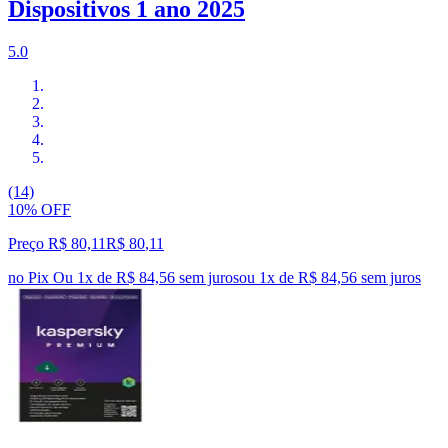
Dispositivos 1 ano 2025
5.0
(14)
10% OFF
Preço R$ 80,11
R$
80
,
11
no Pix
Ou 1x de R$ 84,56 sem juros
ou
1
x de
R$ 84,56
sem juros