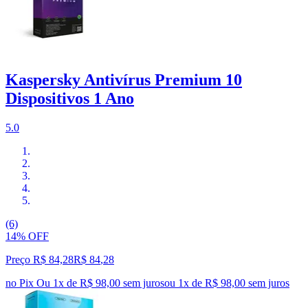
Kaspersky Antivírus Premium 10
Dispositivos 1 Ano
5.0
(6)
14% OFF
Preço R$ 84,28
R$
84
,
28
no Pix
Ou 1x de R$ 98,00 sem juros
ou
1
x de
R$ 98,00
sem juros