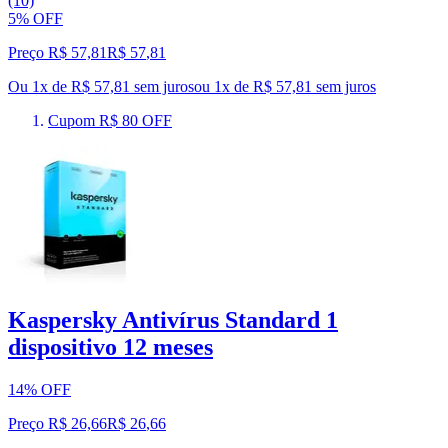
(10)
5% OFF
Preço R$ 57,81
R$
57
,
81
Ou 1x de R$ 57,81 sem juros
ou
1
x de
R$ 57,81
sem juros
Cupom R$ 80 OFF
Kaspersky Antivírus Standard 1
dispositivo 12 meses
14% OFF
Preço R$ 26,66
R$
26
,
66