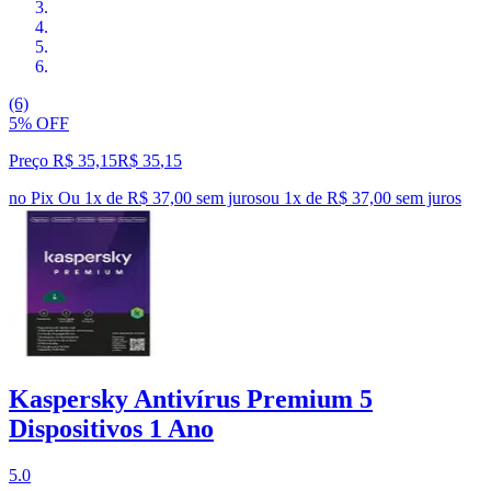
(6)
5% OFF
Preço R$ 35,15
R$
35
,
15
no Pix
Ou 1x de R$ 37,00 sem juros
ou
1
x de
R$ 37,00
sem juros
Kaspersky Antivírus Premium 5
Dispositivos 1 Ano
5.0