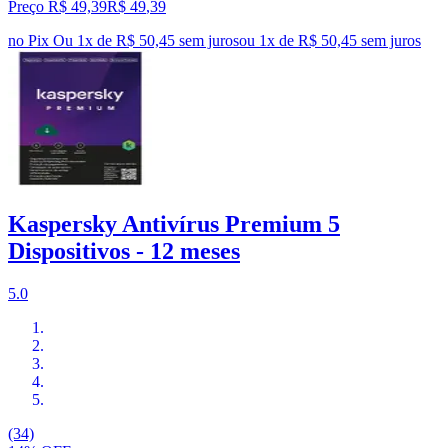
Preço R$ 49,39
R$
49
,
39
no Pix
Ou 1x de R$ 50,45 sem juros
ou
1
x de
R$ 50,45
sem juros
Kaspersky Antivírus Premium 5
Dispositivos - 12 meses
5.0
(34)