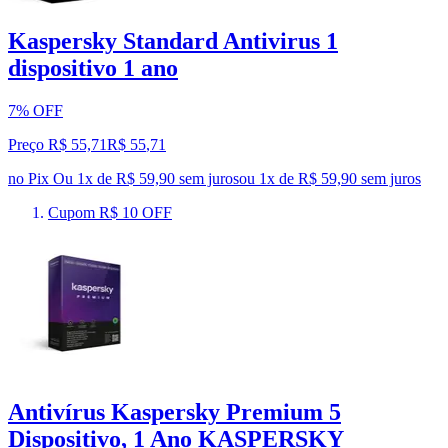
Kaspersky Standard Antivirus 1
dispositivo 1 ano
7% OFF
Preço R$ 55,71
R$
55
,
71
no Pix
Ou 1x de R$ 59,90 sem juros
ou
1
x de
R$ 59,90
sem juros
Cupom R$ 10 OFF
Antivírus Kaspersky Premium 5
Dispositivo, 1 Ano KASPERSKY