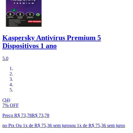
Kaspersky Antivírus Premium 5
Dispositivos 1 ano
5.0
(34)
7% OFF
Preço R$ 73,78
R$
73
,
78
no Pix
Ou 1x de R$ 75,36 sem juros
ou
1
x de
R$ 75,36
sem juros