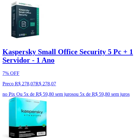
Kaspersky Small Office Security 5 Pc + 1
Servidor - 1 Ano
7% OFF
Preço R$ 278,07
R$
278
,
07
no Pix
Ou 5x de R$ 59,80 sem juros
ou
5
x de
R$ 59,80
sem juros