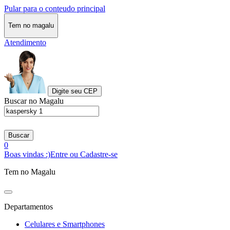
Pular para o conteudo principal
Tem no magalu
Atendimento
Digite seu CEP
Buscar no Magalu
Buscar
0
Boas vindas :)
Entre ou Cadastre-se
Tem no Magalu
Departamentos
Celulares e Smartphones