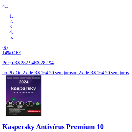
4.1
(9)
14% OFF
Preço R$ 282,94
R$
282
,
94
no Pix
Ou 2x de R$ 164,50 sem juros
ou
2
x de
R$ 164,50
sem juros
Kaspersky Antivírus Premium 10