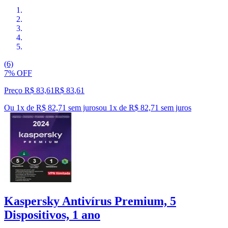
(6)
7% OFF
Preço R$ 83,61
R$
83
,
61
Ou 1x de R$ 82,71 sem juros
ou
1
x de
R$ 82,71
sem juros
Kaspersky Antivírus Premium, 5
Dispositivos, 1 ano