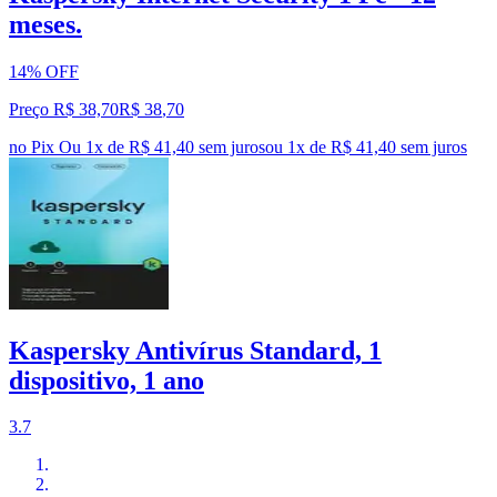
meses.
14% OFF
Preço R$ 38,70
R$
38
,
70
no Pix
Ou 1x de R$ 41,40 sem juros
ou
1
x de
R$ 41,40
sem juros
Kaspersky Antivírus Standard, 1
dispositivo, 1 ano
3.7