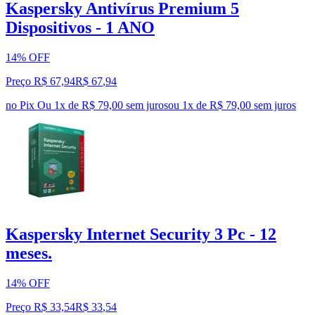
Kaspersky Antivírus Premium 5
Dispositivos - 1 ANO
14% OFF
Preço R$ 67,94
R$
67
,
94
no Pix
Ou 1x de R$ 79,00 sem juros
ou
1
x de
R$ 79,00
sem juros
Kaspersky Internet Security 3 Pc - 12
meses.
14% OFF
Preço R$ 33,54
R$
33
,
54