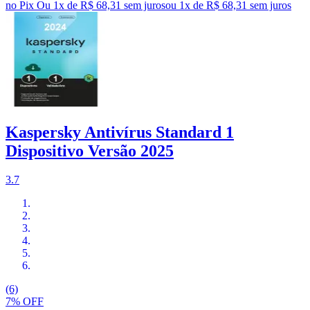
no Pix
Ou 1x de R$ 68,31 sem juros
ou
1
x de
R$ 68,31
sem juros
Kaspersky Antivírus Standard 1
Dispositivo Versão 2025
3.7
(6)
7% OFF