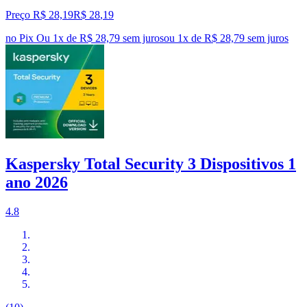
Preço R$ 28,19
R$
28
,
19
no Pix
Ou 1x de R$ 28,79 sem juros
ou
1
x de
R$ 28,79
sem juros
Kaspersky Total Security 3 Dispositivos 1
ano 2026
4.8