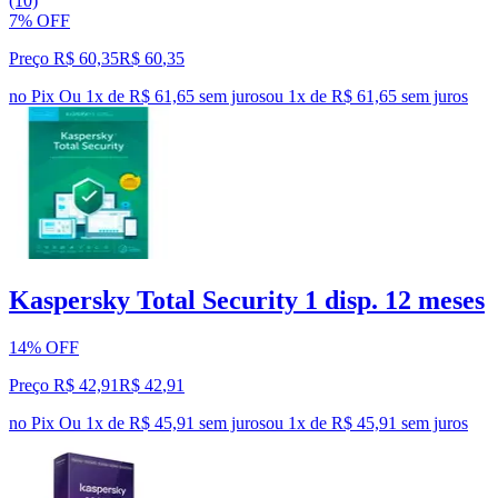
(10)
7% OFF
Preço R$ 60,35
R$
60
,
35
no Pix
Ou 1x de R$ 61,65 sem juros
ou
1
x de
R$ 61,65
sem juros
Kaspersky Total Security 1 disp. 12 meses
14% OFF
Preço R$ 42,91
R$
42
,
91
no Pix
Ou 1x de R$ 45,91 sem juros
ou
1
x de
R$ 45,91
sem juros