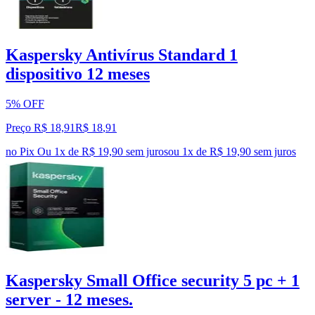
Kaspersky Antivírus Standard 1
dispositivo 12 meses
5% OFF
Preço R$ 18,91
R$
18
,
91
no Pix
Ou 1x de R$ 19,90 sem juros
ou
1
x de
R$ 19,90
sem juros
Kaspersky Small Office security 5 pc + 1
server - 12 meses.