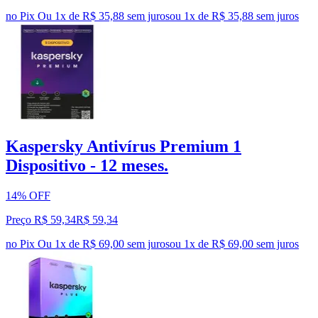
no Pix
Ou 1x de R$ 35,88 sem juros
ou
1
x de
R$ 35,88
sem juros
Kaspersky Antivírus Premium 1
Dispositivo - 12 meses.
14% OFF
Preço R$ 59,34
R$
59
,
34
no Pix
Ou 1x de R$ 69,00 sem juros
ou
1
x de
R$ 69,00
sem juros