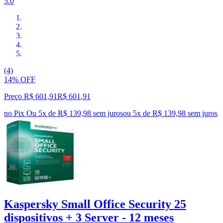
5.0
(4)
14% OFF
Preço R$ 601,91
R$
601
,
91
no Pix
Ou 5x de R$ 139,98 sem juros
ou
5
x de
R$ 139,98
sem juros
Kaspersky Small Office Security 25
dispositivos + 3 Server - 12 meses