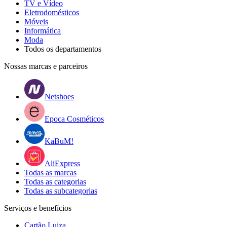
TV e Vídeo
Eletrodomésticos
Móveis
Informática
Moda
Todos os departamentos
Nossas marcas e parceiros
Netshoes
Epoca Cosméticos
KaBuM!
AliExpress
Todas as marcas
Todas as categorias
Todas as subcategorias
Serviços e benefícios
Cartão Luiza