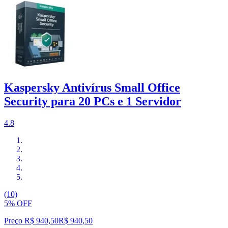
Kaspersky Antivírus Small Office
Security para 20 PCs e 1 Servidor
4.8
(10)
5% OFF
Preço R$ 940,50
R$
940
,
50