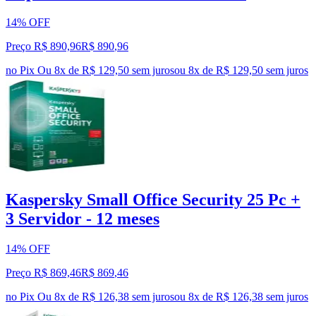
14% OFF
Preço R$ 890,96
R$
890
,
96
no Pix
Ou 8x de R$ 129,50 sem juros
ou
8
x de
R$ 129,50
sem juros
Kaspersky Small Office Security 25 Pc +
3 Servidor - 12 meses
14% OFF
Preço R$ 869,46
R$
869
,
46
no Pix
Ou 8x de R$ 126,38 sem juros
ou
8
x de
R$ 126,38
sem juros