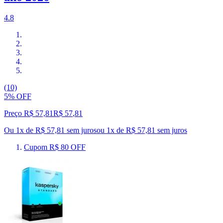
4.8
(10)
5% OFF
Preço R$ 57,81
R$
57
,
81
Ou 1x de R$ 57,81 sem juros
ou
1
x de
R$ 57,81
sem juros
Cupom R$ 80 OFF