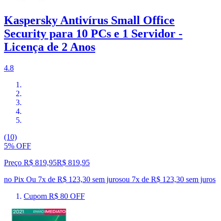
Kaspersky Antivírus Small Office
Security para 10 PCs e 1 Servidor -
Licença de 2 Anos
4.8
(10)
5% OFF
Preço R$ 819,95
R$
819
,
95
no Pix
Ou 7x de R$ 123,30 sem juros
ou
7
x de
R$ 123,30
sem juros
Cupom R$ 80 OFF