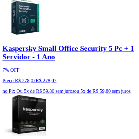
Kaspersky Small Office Security 5 Pc + 1
Servidor - 1 Ano
7% OFF
Preço R$ 278,07
R$
278
,
07
no Pix
Ou 5x de R$ 59,80 sem juros
ou
5
x de
R$ 59,80
sem juros