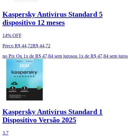
Kaspersky Antivírus Standard 5
dispositivo 12 meses
14% OFF
Preço R$ 44,72
R$
44
,
72
no Pix
Ou 1x de R$ 47,84 sem juros
ou
1
x de
R$ 47,84
sem juros
Kaspersky Antivírus Standard 1
Dispositivo Versão 2025
3.7