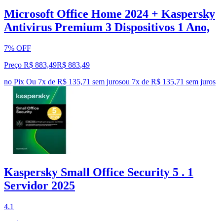
Microsoft Office Home 2024 + Kaspersky
Antivirus Premium 3 Dispositivos 1 Ano,
7% OFF
Preço R$ 883,49
R$
883
,
49
no Pix
Ou 7x de R$ 135,71 sem juros
ou
7
x de
R$ 135,71
sem juros
Kaspersky Small Office Security 5 . 1
Servidor 2025
4.1