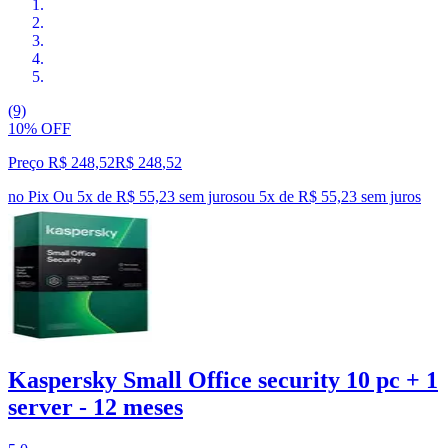
(9)
10% OFF
Preço R$ 248,52
R$
248
,
52
no Pix
Ou 5x de R$ 55,23 sem juros
ou
5
x de
R$ 55,23
sem juros
Kaspersky Small Office security 10 pc + 1
server - 12 meses