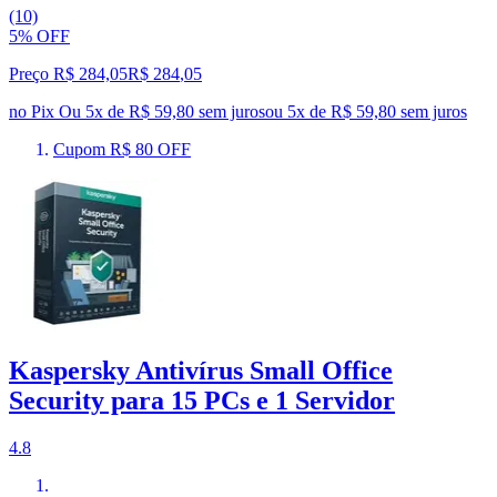
(10)
5% OFF
Preço R$ 284,05
R$
284
,
05
no Pix
Ou 5x de R$ 59,80 sem juros
ou
5
x de
R$ 59,80
sem juros
Cupom R$ 80 OFF
Kaspersky Antivírus Small Office
Security para 15 PCs e 1 Servidor
4.8