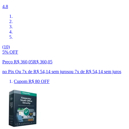
4.8
(10)
5% OFF
Preço R$ 360,05
R$
360
,
05
no Pix
Ou 7x de R$ 54,14 sem juros
ou
7
x de
R$ 54,14
sem juros
Cupom R$ 80 OFF