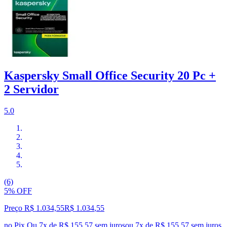
Kaspersky Small Office Security 20 Pc +
2 Servidor
5.0
(6)
5% OFF
Preço R$ 1.034,55
R$
1.034
,
55
no Pix
Ou 7x de R$ 155,57 sem juros
ou
7
x de
R$ 155,57
sem juros