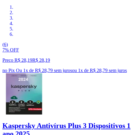
(6)
7% OFF
Preço R$ 28,19
R$
28
,
19
no Pix
Ou 1x de R$ 28,79 sem juros
ou
1
x de
R$ 28,79
sem juros
Kaspersky Antivírus Plus 3 Dispositivos 1
ano 2025