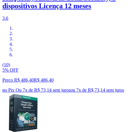
dispositivos Licença 12 meses
3.6
(10)
5% OFF
Preço R$ 486,40
R$
486
,
40
no Pix
Ou 7x de R$ 73,14 sem juros
ou
7
x de
R$ 73,14
sem juros