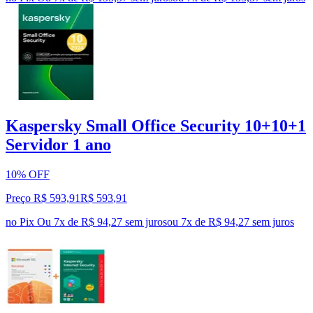
Kaspersky Small Office Security 10+10+1
Servidor 1 ano
10% OFF
Preço R$ 593,91
R$
593
,
91
no Pix
Ou 7x de R$ 94,27 sem juros
ou
7
x de
R$ 94,27
sem juros