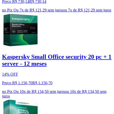
Preço R$ 730,14
R$
730
,
14
no Pix
Ou 7x de R$ 121,29 sem juros
ou
7
x de
R$ 121,29
sem juros
Kaspersky Small Office security 20 pc + 1
server - 12 meses
14% OFF
Preço R$ 1.156,70
R$
1.156
,
70
no Pix
Ou 10x de R$ 134,50 sem juros
ou
10
x de
R$ 134,50
sem
juros