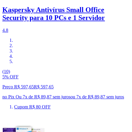
Kaspersky Antivírus Small Office
Security para 10 PCs e 1 Servidor
4.8
(10)
5% OFF
Preço R$ 597,65
R$
597
,
65
no Pix
Ou 7x de R$ 89,87 sem juros
ou
7
x de
R$ 89,87
sem juros
Cupom R$ 80 OFF