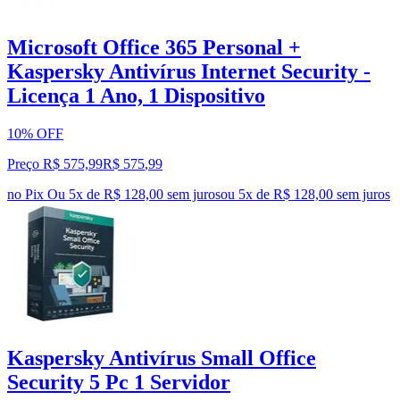
Microsoft Office 365 Personal +
Kaspersky Antivírus Internet Security -
Licença 1 Ano, 1 Dispositivo
10% OFF
Preço R$ 575,99
R$
575
,
99
no Pix
Ou 5x de R$ 128,00 sem juros
ou
5
x de
R$ 128,00
sem juros
Kaspersky Antivírus Small Office
Security 5 Pc 1 Servidor