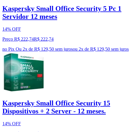
Kaspersky Small Office Security 5 Pc 1
Servidor 12 meses
14% OFF
Preço R$ 222,74
R$
222
,
74
no Pix
Ou 2x de R$ 129,50 sem juros
ou
2
x de
R$ 129,50
sem juros
Kaspersky Small Office Security 15
Dispositivos + 2 Server - 12 meses.
14% OFF