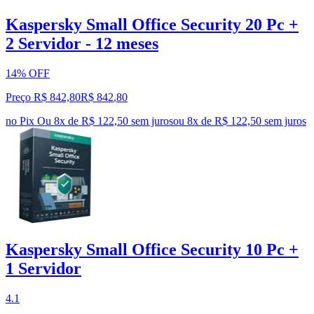
Kaspersky Small Office Security 20 Pc +
2 Servidor - 12 meses
14% OFF
Preço R$ 842,80
R$
842
,
80
no Pix
Ou 8x de R$ 122,50 sem juros
ou
8
x de
R$ 122,50
sem juros
Kaspersky Small Office Security 10 Pc +
1 Servidor
4.1