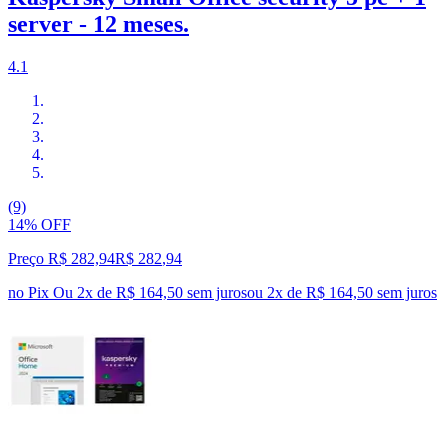
server - 12 meses.
4.1
(9)
14% OFF
Preço R$ 282,94
R$
282
,
94
no Pix
Ou 2x de R$ 164,50 sem juros
ou
2
x de
R$ 164,50
sem juros