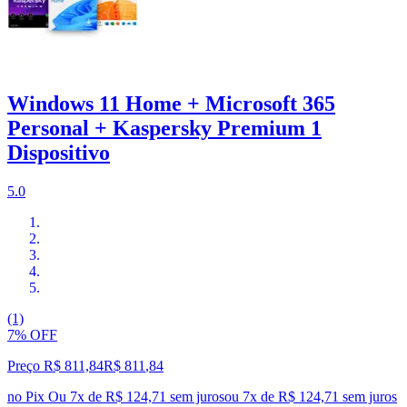
Windows 11 Home + Microsoft 365
Personal + Kaspersky Premium 1
Dispositivo
5.0
(1)
7% OFF
Preço R$ 811,84
R$
811
,
84
no Pix
Ou 7x de R$ 124,71 sem juros
ou
7
x de
R$ 124,71
sem juros