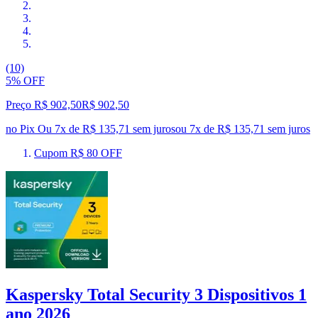
(10)
5% OFF
Preço R$ 902,50
R$
902
,
50
no Pix
Ou 7x de R$ 135,71 sem juros
ou
7
x de
R$ 135,71
sem juros
Cupom R$ 80 OFF
Kaspersky Total Security 3 Dispositivos 1
ano 2026