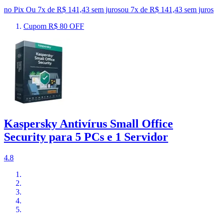
no Pix
Ou 7x de R$ 141,43 sem juros
ou
7
x de
R$ 141,43
sem juros
Cupom R$ 80 OFF
Kaspersky Antivírus Small Office
Security para 5 PCs e 1 Servidor
4.8