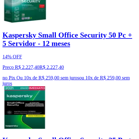
Kaspersky Small Office Security 50 Pc +
5 Servidor - 12 meses
14% OFF
Preço R$ 2.227,40
R$
2.227
,
40
no Pix
Ou 10x de R$ 259,00 sem juros
ou
10
x de
R$ 259,00
sem
juros