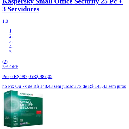
Kaspersky Small Office Security 25 Pc +
3 Servidores
1.0
(2)
5% OFF
Preço R$ 987,05
R$
987
,
05
no Pix
Ou 7x de R$ 148,43 sem juros
ou
7
x de
R$ 148,43
sem juros