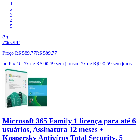
(9)
7% OFF
Preço R$ 589,77
R$
589
,
77
no Pix
Ou 7x de R$ 90,59 sem juros
ou
7
x de
R$ 90,59
sem juros
Microsoft 365 Family 1 licença para até 6
usuários, Assinatura 12 meses +
Kaspersky Antivírus Total Security, 5