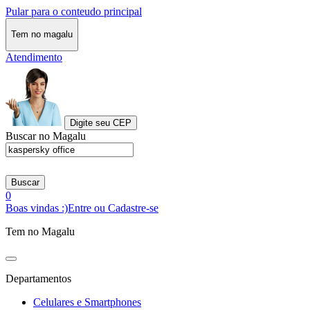
Pular para o conteudo principal
Tem no magalu
Atendimento
Digite seu CEP
Buscar no Magalu
Buscar
0
Boas vindas :)
Entre ou Cadastre-se
Tem no Magalu
Departamentos
Celulares e Smartphones