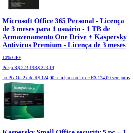
Microsoft Office 365 Personal - Licença
de 3 meses para 1 usuário - 1 TB de
Armazenamento One Drive + Kaspersky
Antivírus Premium - Licença de 3 meses
10% OFF
Preço R$ 223,19
R$
223
,
19
no Pix
Ou 2x de R$ 124,00 sem juros
ou
2
x de
R$ 124,00
sem juros
Kaspersky Small Office security 5 pc + 1