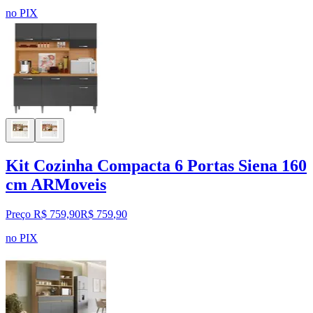
no PIX
Kit Cozinha Compacta 6 Portas Siena 160
cm ARMoveis
Preço R$ 759,90
R$
759
,
90
no PIX