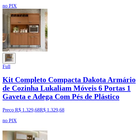
no PIX
Full
Kit Completo Compacta Dakota Armário
de Cozinha Lukaliam Móveis 6 Portas 1
Gaveta e Adega Com Pés de Plástico
Preço R$ 1.329,68
R$
1.329
,
68
no PIX