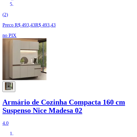
(2)
Preço R$ 493,43
R$
493
,
43
no PIX
Armário de Cozinha Compacta 160 cm
Suspenso Nice Madesa 02
4.0