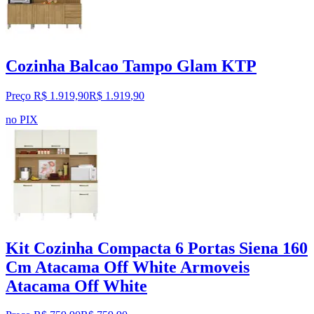
Cozinha Balcao Tampo Glam KTP
Preço R$ 1.919,90
R$
1.919
,
90
no PIX
Kit Cozinha Compacta 6 Portas Siena 160
Cm Atacama Off White Armoveis
Atacama Off White