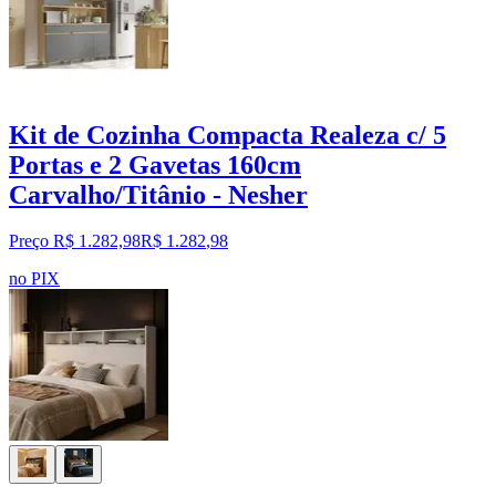
Kit de Cozinha Compacta Realeza c/ 5
Portas e 2 Gavetas 160cm
Carvalho/Titânio - Nesher
Preço R$ 1.282,98
R$
1.282
,
98
no PIX