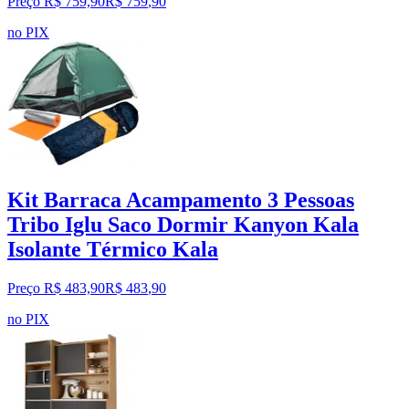
Preço R$ 759,90
R$
759
,
90
no PIX
Kit Barraca Acampamento 3 Pessoas
Tribo Iglu Saco Dormir Kanyon Kala
Isolante Térmico Kala
Preço R$ 483,90
R$
483
,
90
no PIX