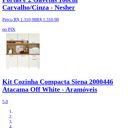
Carvalho/Cinza - Nesher
Preço R$ 1.310,98
R$
1.310
,
98
no PIX
Kit Cozinha Compacta Siena 2000446
Atacama Off White - Aramóveis
5.0