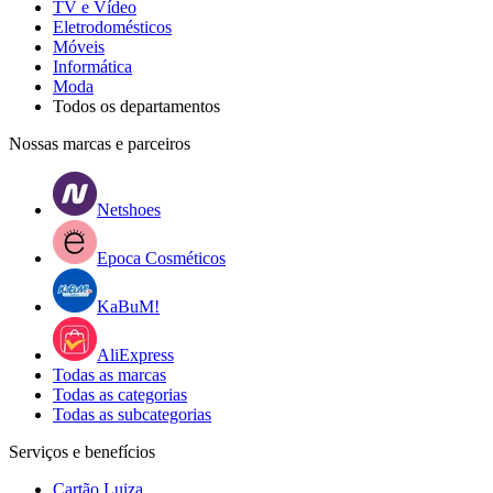
TV e Vídeo
Eletrodomésticos
Móveis
Informática
Moda
Todos os departamentos
Nossas marcas e parceiros
Netshoes
Epoca Cosméticos
KaBuM!
AliExpress
Todas as marcas
Todas as categorias
Todas as subcategorias
Serviços e benefícios
Cartão Luiza