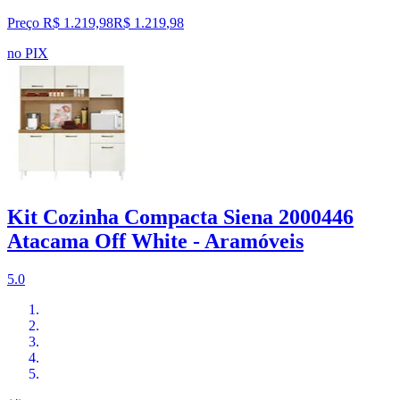
Preço R$ 1.219,98
R$
1.219
,
98
no PIX
Kit Cozinha Compacta Siena 2000446
Atacama Off White - Aramóveis
5.0