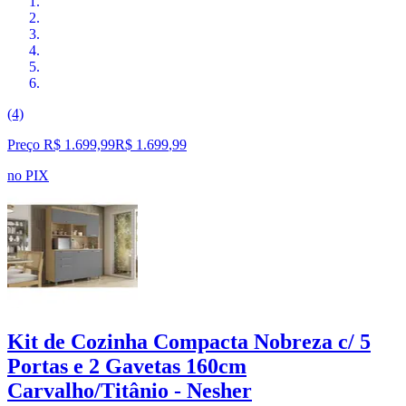
(4)
Preço R$ 1.699,99
R$
1.699
,
99
no PIX
Kit de Cozinha Compacta Nobreza c/ 5
Portas e 2 Gavetas 160cm
Carvalho/Titânio - Nesher