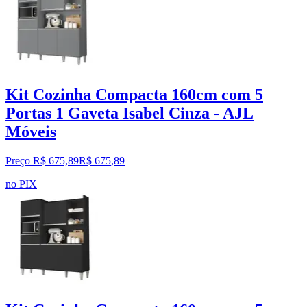
Kit Cozinha Compacta 160cm com 5
Portas 1 Gaveta Isabel Cinza - AJL
Móveis
Preço R$ 675,89
R$
675
,
89
no PIX