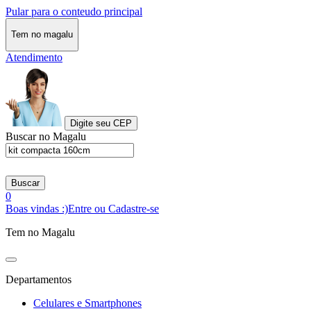
Pular para o conteudo principal
Tem no magalu
Atendimento
Digite seu CEP
Buscar no Magalu
Buscar
0
Boas vindas :)
Entre ou Cadastre-se
Tem no Magalu
Departamentos
Celulares e Smartphones