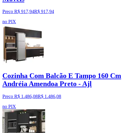
Preço R$ 917,94
R$
917
,
94
no PIX
Cozinha Com Balcão E Tampo 160 Cm
Andréia Amendoa Preto - Ajl
Preço R$ 1.486,08
R$
1.486
,
08
no PIX