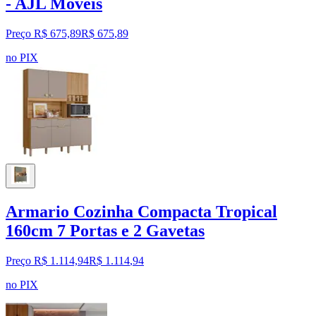
- AJL Móveis
Preço R$ 675,89
R$
675
,
89
no PIX
Armario Cozinha Compacta Tropical
160cm 7 Portas e 2 Gavetas
Preço R$ 1.114,94
R$
1.114
,
94
no PIX