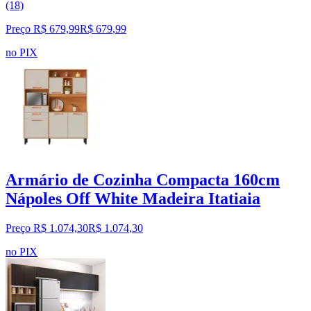
(18)
Preço R$ 679,99
R$
679
,
99
no PIX
Armário de Cozinha Compacta 160cm
Nápoles Off White Madeira Itatiaia
Preço R$ 1.074,30
R$
1.074
,
30
no PIX