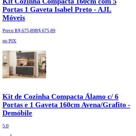
Kit Cozinha Compacta 160cm com 5
Portas 1 Gaveta Isabel Preto - AJL
Móveis
Preço R$ 675,89
R$
675
,
89
no PIX
Kit de Cozinha Compacta Álamo c/ 6
Portas e 1 Gaveta 160cm Avena/Grafito -
Demóbile
5.0