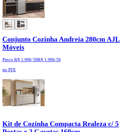
Conjunto Cozinha Andreia 280cm AJL
Móveis
Preço R$ 1.996,59
R$
1.996
,
59
no PIX
Kit de Cozinha Compacta Realeza c/ 5
Portas e 2 Gavetas 160cm