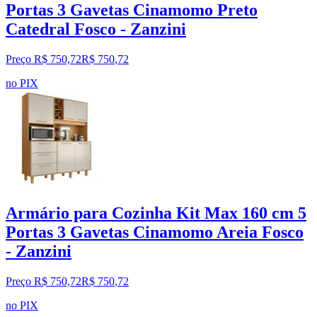
Portas 3 Gavetas Cinamomo Preto
Catedral Fosco - Zanzini
Preço R$ 750,72
R$
750
,
72
no PIX
Armário para Cozinha Kit Max 160 cm 5
Portas 3 Gavetas Cinamomo Areia Fosco
- Zanzini
Preço R$ 750,72
R$
750
,
72
no PIX