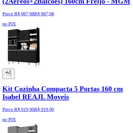
(2Aéreos+2Balcões) 160cm Freijo - MGM
Preço R$ 987,98
R$
987
,
98
no PIX
Kit Cozinha Compacta 5 Portas 160 cm
Isabel REAJL Moveis
Preço R$ 919,90
R$
919
,
90
no PIX