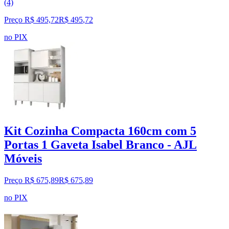
(4)
Preço R$ 495,72
R$
495
,
72
no PIX
Kit Cozinha Compacta 160cm com 5
Portas 1 Gaveta Isabel Branco - AJL
Móveis
Preço R$ 675,89
R$
675
,
89
no PIX