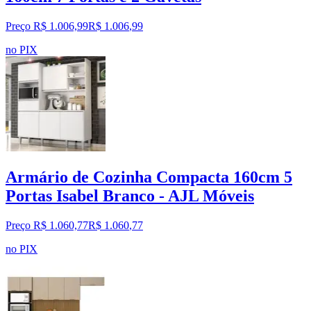
Preço R$ 1.006,99
R$
1.006
,
99
no PIX
Armário de Cozinha Compacta 160cm 5
Portas Isabel Branco - AJL Móveis
Preço R$ 1.060,77
R$
1.060
,
77
no PIX