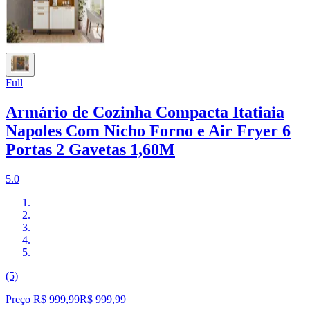
Full
Armário de Cozinha Compacta Itatiaia
Napoles Com Nicho Forno e Air Fryer 6
Portas 2 Gavetas 1,60M
5.0
(5)
Preço R$ 999,99
R$
999
,
99