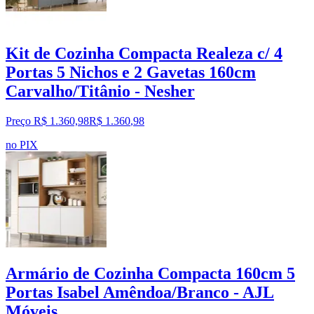
Kit de Cozinha Compacta Realeza c/ 4
Portas 5 Nichos e 2 Gavetas 160cm
Carvalho/Titânio - Nesher
Preço R$ 1.360,98
R$
1.360
,
98
no PIX
Armário de Cozinha Compacta 160cm 5
Portas Isabel Amêndoa/Branco - AJL
Móveis