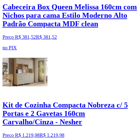
Cabeceira Box Queen Melissa 160cm com
Nichos para cama Estilo Moderno Alto
Padrão Compacta MDF clean
Preço R$ 381,52
R$
381
,
52
no PIX
Kit de Cozinha Compacta Nobreza c/ 5
Portas e 2 Gavetas 160cm
Carvalho/Cinza - Nesher
Preço R$ 1.219,98
R$
1.219
,
98