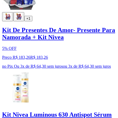
+1
Kit De Presentes De Amor- Presente Para
Namorada + Kit Nivea
5% OFF
Preço R$ 183,26
R$
183
,
26
no Pix
Ou 3x de R$ 64,30 sem juros
ou
3
x de
R$ 64,30
sem juros
Kit Nivea Luminous 630 Antispot Sérum