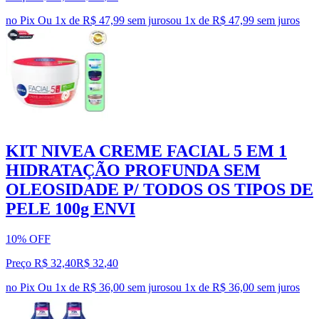
no Pix
Ou 1x de R$ 47,99 sem juros
ou
1
x de
R$ 47,99
sem juros
KIT NIVEA CREME FACIAL 5 EM 1
HIDRATAÇÃO PROFUNDA SEM
OLEOSIDADE P/ TODOS OS TIPOS DE
PELE 100g ENVI
10% OFF
Preço R$ 32,40
R$
32
,
40
no Pix
Ou 1x de R$ 36,00 sem juros
ou
1
x de
R$ 36,00
sem juros