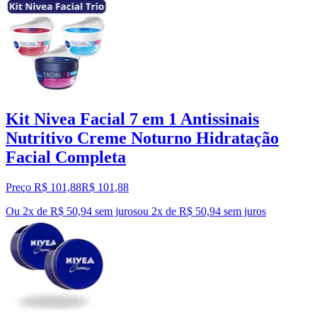
Kit Nivea Facial 7 em 1 Antissinais
Nutritivo Creme Noturno Hidratação
Facial Completa
Preço R$ 101,88
R$
101
,
88
Ou 2x de R$ 50,94 sem juros
ou
2
x de
R$ 50,94
sem juros