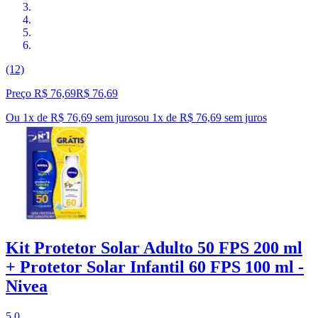
(12)
Preço R$ 76,69
R$
76
,
69
Ou 1x de R$ 76,69 sem juros
ou
1
x de
R$ 76,69
sem juros
Kit Protetor Solar Adulto 50 FPS 200 ml
+ Protetor Solar Infantil 60 FPS 100 ml -
Nivea
5.0