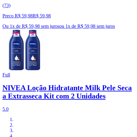
(73)
Preço R$ 59,98
R$
59
,
98
Ou 1x de R$ 59,98 sem juros
ou
1
x de
R$ 59,98
sem juros
Full
NIVEA Loção Hidratante Milk Pele Seca
a Extrasseca Kit com 2 Unidades
5.0