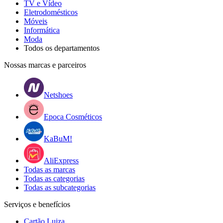
TV e Vídeo
Eletrodomésticos
Móveis
Informática
Moda
Todos os departamentos
Nossas marcas e parceiros
Netshoes
Epoca Cosméticos
KaBuM!
AliExpress
Todas as marcas
Todas as categorias
Todas as subcategorias
Serviços e benefícios
Cartão Luiza