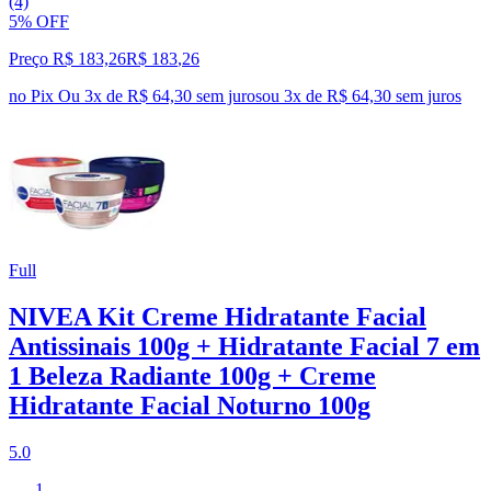
(4)
5% OFF
Preço R$ 183,26
R$
183
,
26
no Pix
Ou 3x de R$ 64,30 sem juros
ou
3
x de
R$ 64,30
sem juros
Full
NIVEA Kit Creme Hidratante Facial
Antissinais 100g + Hidratante Facial 7 em
1 Beleza Radiante 100g + Creme
Hidratante Facial Noturno 100g
5.0