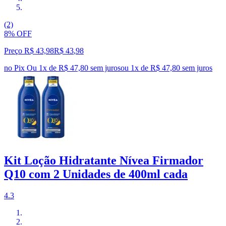
(2)
8% OFF
Preço R$ 43,98
R$
43
,
98
no Pix
Ou 1x de R$ 47,80 sem juros
ou
1
x de
R$ 47,80
sem juros
Kit Loção Hidratante Nívea Firmador
Q10 com 2 Unidades de 400ml cada
4.3