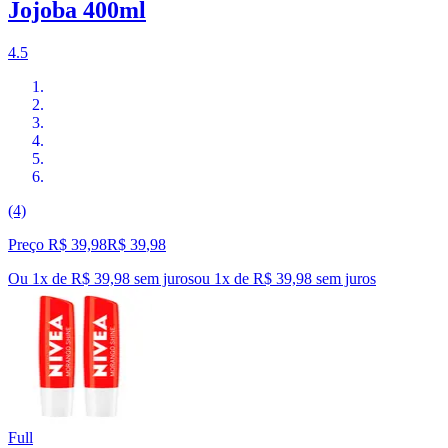
Jojoba 400ml
4.5
(4)
Preço R$ 39,98
R$
39
,
98
Ou 1x de R$ 39,98 sem juros
ou
1
x de
R$ 39,98
sem juros
Full