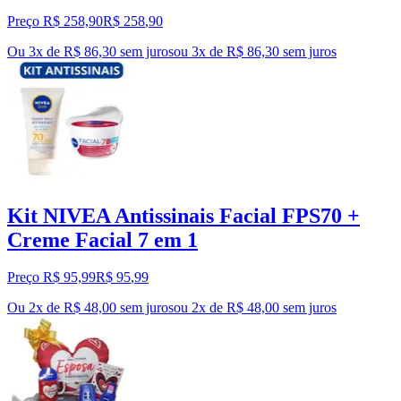
Preço R$ 258,90
R$
258
,
90
Ou 3x de R$ 86,30 sem juros
ou
3
x de
R$ 86,30
sem juros
Kit NIVEA Antissinais Facial FPS70 +
Creme Facial 7 em 1
Preço R$ 95,99
R$
95
,
99
Ou 2x de R$ 48,00 sem juros
ou
2
x de
R$ 48,00
sem juros