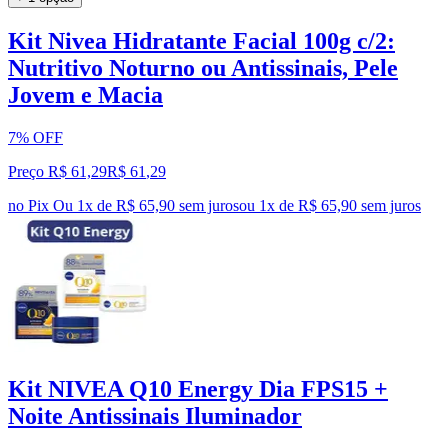
Kit Nivea Hidratante Facial 100g c/2:
Nutritivo Noturno ou Antissinais, Pele
Jovem e Macia
7% OFF
Preço R$ 61,29
R$
61
,
29
no Pix
Ou 1x de R$ 65,90 sem juros
ou
1
x de
R$ 65,90
sem juros
Kit NIVEA Q10 Energy Dia FPS15 +
Noite Antissinais Iluminador