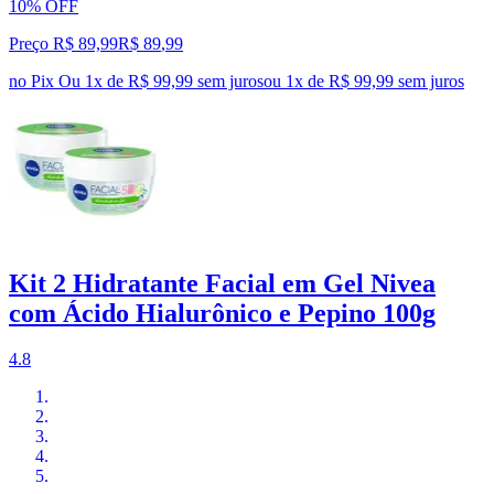
10% OFF
Preço R$ 89,99
R$
89
,
99
no Pix
Ou 1x de R$ 99,99 sem juros
ou
1
x de
R$ 99,99
sem juros
Kit 2 Hidratante Facial em Gel Nivea
com Ácido Hialurônico e Pepino 100g
4.8