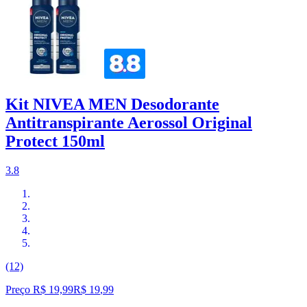
Kit NIVEA MEN Desodorante
Antitranspirante Aerossol Original
Protect 150ml
3.8
(12)
Preço R$ 19,99
R$
19
,
99