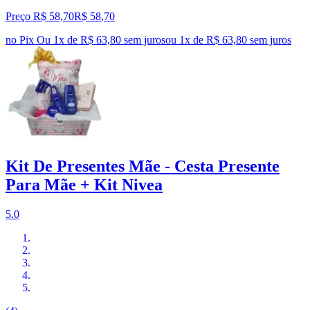
Preço R$ 58,70
R$
58
,
70
no Pix
Ou 1x de R$ 63,80 sem juros
ou
1
x de
R$ 63,80
sem juros
Kit De Presentes Mãe - Cesta Presente
Para Mãe + Kit Nivea
5.0