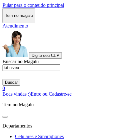
Pular para o conteudo principal
Tem no magalu
Atendimento
Digite seu CEP
Buscar no Magalu
Buscar
0
Boas vindas :)
Entre ou Cadastre-se
Tem no Magalu
Departamentos
Celulares e Smartphones