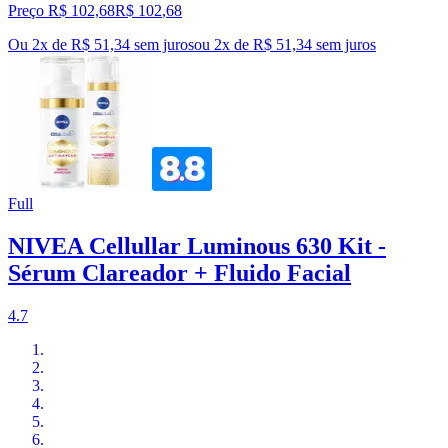
Preço R$ 102,68
R$
102
,
68
Ou 2x de R$ 51,34 sem juros
ou
2
x de
R$ 51,34
sem juros
Full
NIVEA Cellullar Luminous 630 Kit -
Sérum Clareador + Fluido Facial
4.7