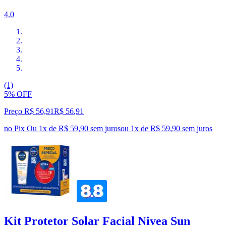
4.0
(1)
5% OFF
Preço R$ 56,91
R$
56
,
91
no Pix
Ou 1x de R$ 59,90 sem juros
ou
1
x de
R$ 59,90
sem juros
Kit Protetor Solar Facial Nivea Sun