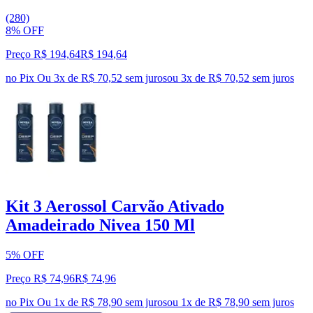
(280)
8% OFF
Preço R$ 194,64
R$
194
,
64
no Pix
Ou 3x de R$ 70,52 sem juros
ou
3
x de
R$ 70,52
sem juros
Kit 3 Aerossol Carvão Ativado
Amadeirado Nivea 150 Ml
5% OFF
Preço R$ 74,96
R$
74
,
96
no Pix
Ou 1x de R$ 78,90 sem juros
ou
1
x de
R$ 78,90
sem juros