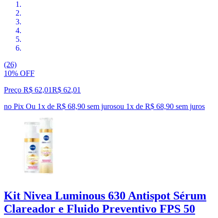
(26)
10% OFF
Preço R$ 62,01
R$
62
,
01
no Pix
Ou 1x de R$ 68,90 sem juros
ou
1
x de
R$ 68,90
sem juros
Kit Nivea Luminous 630 Antispot Sérum
Clareador e Fluido Preventivo FPS 50