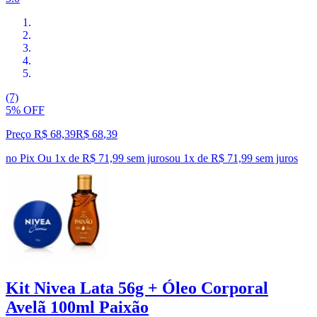
(7)
5% OFF
Preço R$ 68,39
R$
68
,
39
no Pix
Ou 1x de R$ 71,99 sem juros
ou
1
x de
R$ 71,99
sem juros
Kit Nivea Lata 56g + Óleo Corporal
Avelã 100ml Paixão