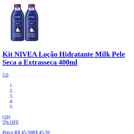
Kit NIVEA Loção Hidratante Milk Pele
Seca a Extrasseca 400ml
5.0
(16)
5% OFF
Preço R$ 45,59
R$
45
,
59