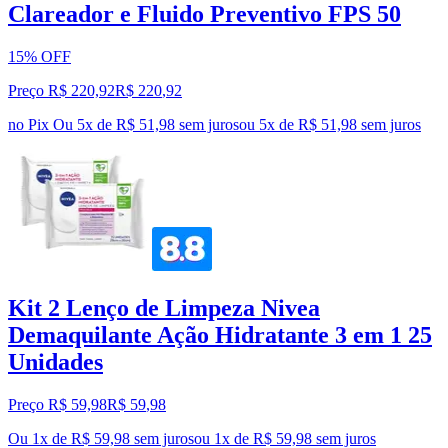
Clareador e Fluido Preventivo FPS 50
15% OFF
Preço R$ 220,92
R$
220
,
92
no Pix
Ou 5x de R$ 51,98 sem juros
ou
5
x de
R$ 51,98
sem juros
Kit 2 Lenço de Limpeza Nivea
Demaquilante Ação Hidratante 3 em 1 25
Unidades
Preço R$ 59,98
R$
59
,
98
Ou 1x de R$ 59,98 sem juros
ou
1
x de
R$ 59,98
sem juros