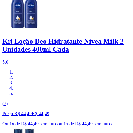
Kit Loção Deo Hidratante Nivea Milk 2
Unidades 400ml Cada
5.0
(7)
Preço R$ 44,49
R$
44
,
49
Ou 1x de R$ 44,49 sem juros
ou
1
x de
R$ 44,49
sem juros