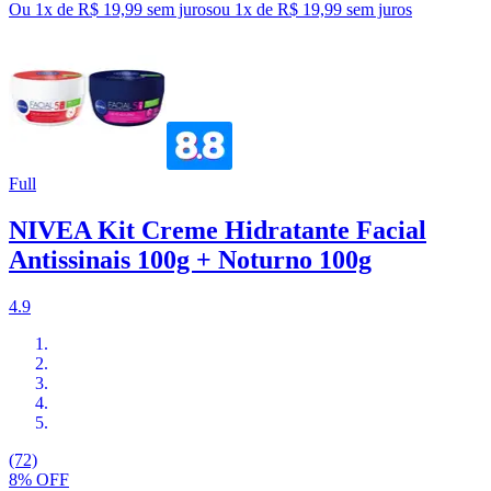
Ou 1x de R$ 19,99 sem juros
ou
1
x de
R$ 19,99
sem juros
Full
NIVEA Kit Creme Hidratante Facial
Antissinais 100g + Noturno 100g
4.9
(72)
8% OFF