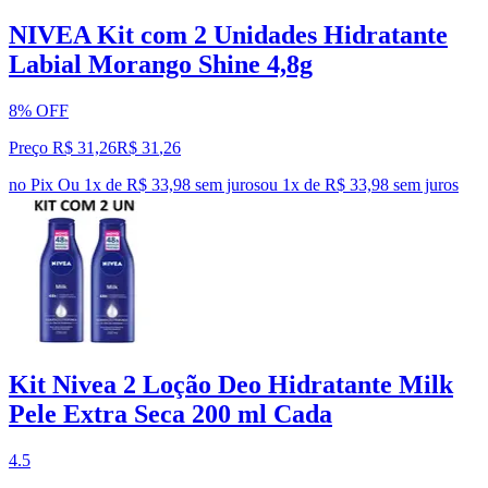
NIVEA Kit com 2 Unidades Hidratante
Labial Morango Shine 4,8g
8% OFF
Preço R$ 31,26
R$
31
,
26
no Pix
Ou 1x de R$ 33,98 sem juros
ou
1
x de
R$ 33,98
sem juros
Kit Nivea 2 Loção Deo Hidratante Milk
Pele Extra Seca 200 ml Cada
4.5