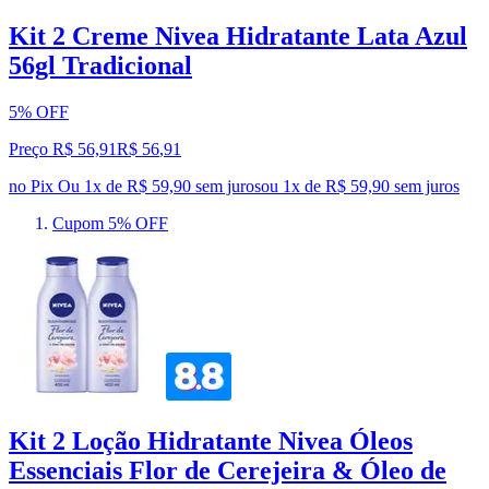
Kit 2 Creme Nivea Hidratante Lata Azul
56gl Tradicional
5% OFF
Preço R$ 56,91
R$
56
,
91
no Pix
Ou 1x de R$ 59,90 sem juros
ou
1
x de
R$ 59,90
sem juros
Cupom 5% OFF
Kit 2 Loção Hidratante Nivea Óleos
Essenciais Flor de Cerejeira & Óleo de