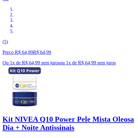
(5)
Preço R$ 64,99
R$
64
,
99
Ou 1x de R$ 64,99 sem juros
ou
1
x de
R$ 64,99
sem juros
Kit NIVEA Q10 Power Pele Mista Oleosa
Dia + Noite Antissinais