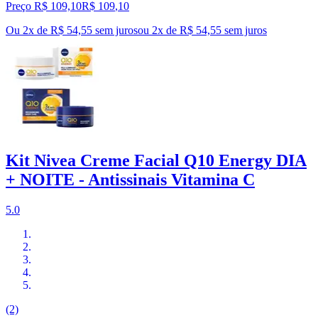
Preço R$ 109,10
R$
109
,
10
Ou 2x de R$ 54,55 sem juros
ou
2
x de
R$ 54,55
sem juros
Kit Nivea Creme Facial Q10 Energy DIA
+ NOITE - Antissinais Vitamina C
5.0
(2)