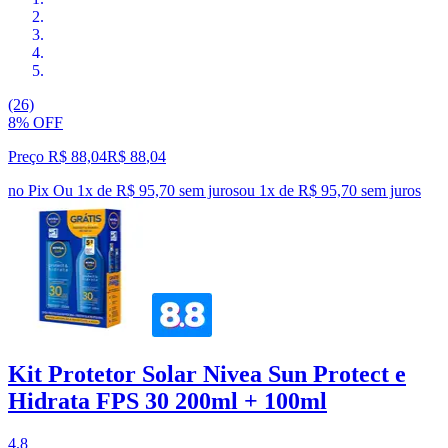
(26)
8% OFF
Preço R$ 88,04
R$
88
,
04
no Pix
Ou 1x de R$ 95,70 sem juros
ou
1
x de
R$ 95,70
sem juros
Kit Protetor Solar Nivea Sun Protect e
Hidrata FPS 30 200ml + 100ml
4.8