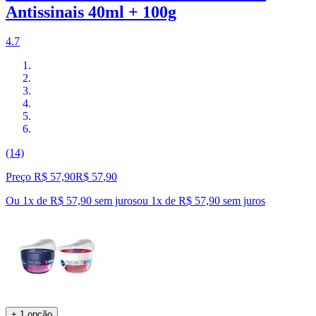
Antissinais 40ml + 100g
4.7
(14)
Preço R$ 57,90
R$
57
,
90
Ou 1x de R$ 57,90 sem juros
ou
1
x de
R$ 57,90
sem juros
+ 1 opção