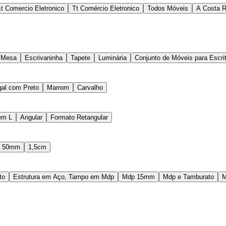
t Comercio Eletronico
Tt Comércio Eletronico
Todos Móveis
A Costa R
Mesa
Escrivaninha
Tapete
Luminária
Conjunto de Móveis para Escrit
al com Preto
Marrom
Carvalho
em L
Angular
Formato Retangular
50mm
1,5cm
to
Estrutura em Aço, Tampo em Mdp
Mdp 15mm
Mdp e Tamburato
M