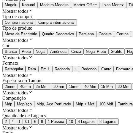
Magalu
Kabum!
Madeira Madeira
Martex Office
Lojas Martex
T&
Mostrar todos
Tipo de compra
Compra nacional
Compra internacional
Tipo de produto
Mesa de Escritório
Quadro Decorativo
Persiana
Cadeira
Cortina
Mostrar todos
Cor
Branco
Preto
Nogal
Amêndoa
Cinza
Nogal Preto
Grafito
Nog
Mostrar todos
Formato
Retangular
Reta
Em L
Redonda
L
Redondo
Canto
Formato 
Mostrar todos
Espessura do Tampo
25mm
40mm
25 Mm.
30mm
15mm
40 Mm
15 Mm
30 Mm
Mostrar todos
Composição
Mdp
Mdp/aço
Mdp, Aço Perfurado
Mdp + Mdf
100 Mdf
Tambura
Mostrar todos
Quantidade de Lugares
2
4
1
01
6
8
1 Pessoa
10
4 Lugares
8 Lugares
Mostrar todos