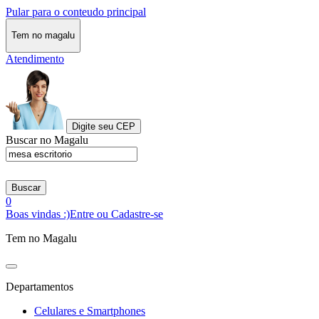
Pular para o conteudo principal
Tem no magalu
Atendimento
Digite seu CEP
Buscar no Magalu
Buscar
0
Boas vindas :)
Entre ou Cadastre-se
Tem no Magalu
Departamentos
Celulares e Smartphones