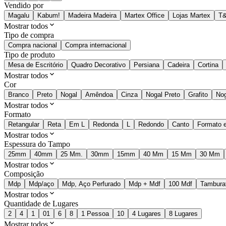
Vendido por
Magalu
Kabum!
Madeira Madeira
Martex Office
Lojas Martex
T&
Mostrar todos
Tipo de compra
Compra nacional
Compra internacional
Tipo de produto
Mesa de Escritório
Quadro Decorativo
Persiana
Cadeira
Cortina
Mostrar todos
Cor
Branco
Preto
Nogal
Amêndoa
Cinza
Nogal Preto
Grafito
Nog
Mostrar todos
Formato
Retangular
Reta
Em L
Redonda
L
Redondo
Canto
Formato 
Mostrar todos
Espessura do Tampo
25mm
40mm
25 Mm.
30mm
15mm
40 Mm
15 Mm
30 Mm
Mostrar todos
Composição
Mdp
Mdp/aço
Mdp, Aço Perfurado
Mdp + Mdf
100 Mdf
Tambura
Mostrar todos
Quantidade de Lugares
2
4
1
01
6
8
1 Pessoa
10
4 Lugares
8 Lugares
Mostrar todos