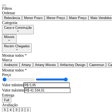
Filtros
Ordenar
Relevância
Menor Prazo
Menor Preço
Maior Preço
Mais Vendidos
Categoria
Casa e Construção
Móveis
Recém Chegados
Mostrar todos
Marca
Andrezini
Artany
Artany Móveis
Artfactory Design
Caemmun
Ca
Mostrar todos
Preço
Valor mínimo
Valor máximo
Entrega
Full
Avaliação
5
4
3
2
1