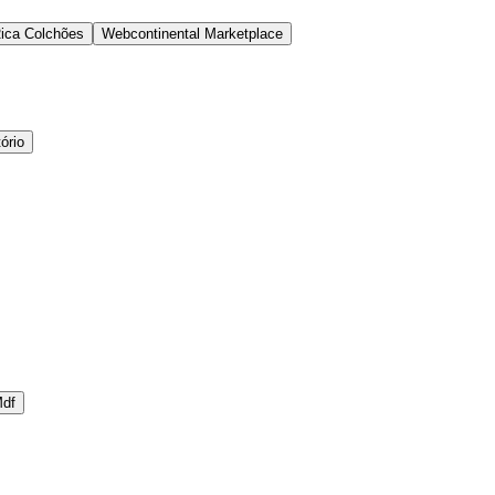
ica Colchões
Webcontinental Marketplace
ório
df