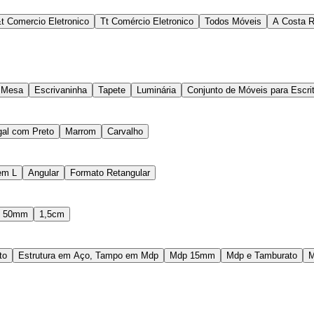
t Comercio Eletronico
Tt Comércio Eletronico
Todos Móveis
A Costa R
Mesa
Escrivaninha
Tapete
Luminária
Conjunto de Móveis para Escrit
al com Preto
Marrom
Carvalho
em L
Angular
Formato Retangular
50mm
1,5cm
to
Estrutura em Aço, Tampo em Mdp
Mdp 15mm
Mdp e Tamburato
M