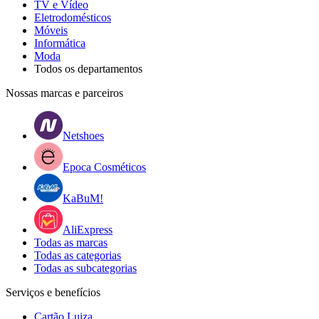
TV e Vídeo
Eletrodomésticos
Móveis
Informática
Moda
Todos os departamentos
Nossas marcas e parceiros
Netshoes
Epoca Cosméticos
KaBuM!
AliExpress
Todas as marcas
Todas as categorias
Todas as subcategorias
Serviços e benefícios
Cartão Luiza