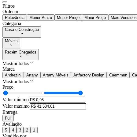
Filtros
Ordenar
Relevância
Menor Prazo
Menor Preço
Maior Preço
Mais Vendidos
Categoria
Casa e Construção
Móveis
Recém Chegados
Mostrar todos
Marca
Andrezini
Artany
Artany Móveis
Artfactory Design
Caemmun
Ca
Mostrar todos
Preço
Valor mínimo
Valor máximo
Entrega
Full
Avaliação
5
4
3
2
1
Vendido por