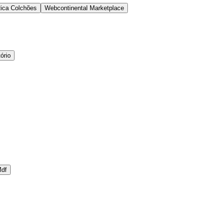
ica Colchões
Webcontinental Marketplace
ório
df