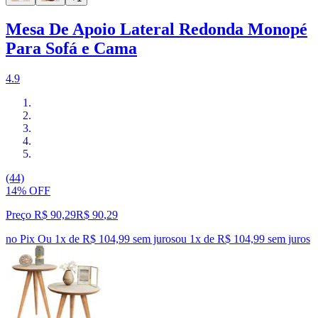
Mesa De Apoio Lateral Redonda Monopé
Para Sofá e Cama
4.9
(44)
14% OFF
Preço R$ 90,29
R$
90
,
29
no Pix
Ou 1x de R$ 104,99 sem juros
ou
1
x de
R$ 104,99
sem juros