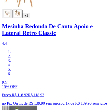
+2
Mesinha Redonda De Canto Apoio e
Lateral Retro Classic
4.4
(65)
15% OFF
Preço R$ 118,92
R$
118
,
92
no Pix
Ou 1x de R$ 139,90 sem juros
ou
1
x de
R$ 139,90
sem juros