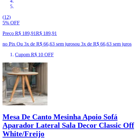
(12)
5% OFF
Preço R$ 189,91
R$
189
,
91
no Pix
Ou 3x de R$ 66,63 sem juros
ou
3
x de
R$ 66,63
sem juros
Cupom R$ 10 OFF
Mesa De Canto Mesinha Apoio Sofá
Aparador Lateral Sala Decor Classic Off
White/Freijo