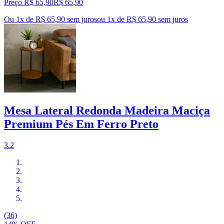
Preço R$ 65,90
R$
65
,
90
Ou 1x de R$ 65,90 sem juros
ou
1
x de
R$ 65,90
sem juros
Mesa Lateral Redonda Madeira Maciça
Premium Pés Em Ferro Preto
3.2
(36)