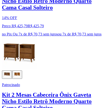
Nicho Estilo Retrô Moderno Quarto
Cama Casal Solteiro
14% OFF
Preço R$ 425,79
R$
425
,
79
no Pix
Ou 7x de R$ 70,73 sem juros
ou
7
x de
R$ 70,73
sem juros
Patrocinado
Kit 2 Mesas Cabeceira Ônix Gaveta
Nicho Estilo Retrô Moderno Quarto
Cama Casal Solteiro