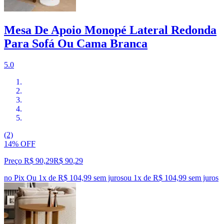
Mesa De Apoio Monopé Lateral Redonda
Para Sofá Ou Cama Branca
5.0
(2)
14% OFF
Preço R$ 90,29
R$
90
,
29
no Pix
Ou 1x de R$ 104,99 sem juros
ou
1
x de
R$ 104,99
sem juros