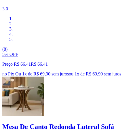
3.0
(8)
5% OFF
Preço R$ 66,41
R$
66
,
41
no Pix
Ou 1x de R$ 69,90 sem juros
ou
1
x de
R$ 69,90
sem juros
Mesa De Canto Redonda Lateral Sofá