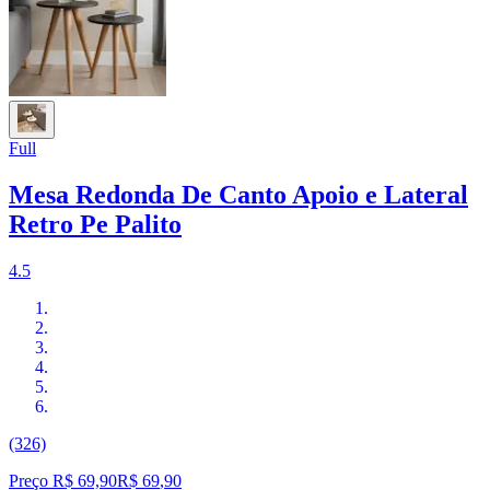
Full
Mesa Redonda De Canto Apoio e Lateral
Retro Pe Palito
4.5
(326)
Preço R$ 69,90
R$
69
,
90