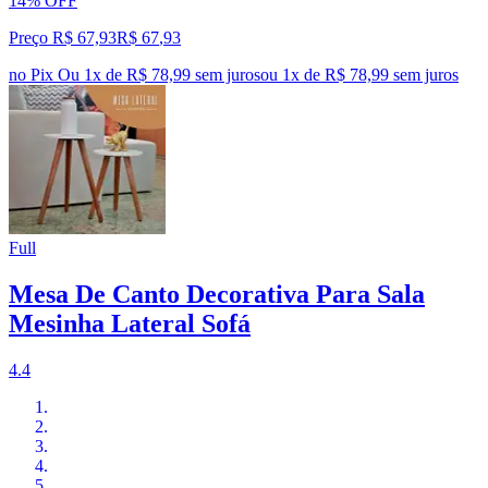
14% OFF
Preço R$ 67,93
R$
67
,
93
no Pix
Ou 1x de R$ 78,99 sem juros
ou
1
x de
R$ 78,99
sem juros
Full
Mesa De Canto Decorativa Para Sala
Mesinha Lateral Sofá
4.4