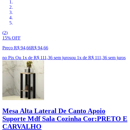
(2)
15% OFF
Preço R$ 94,66
R$
94
,
66
no Pix
Ou 1x de R$ 111,36 sem juros
ou
1
x de
R$ 111,36
sem juros
Mesa Alta Lateral De Canto Apoio
Suporte Mdf Sala Cozinha Cor:PRETO E
CARVALHO