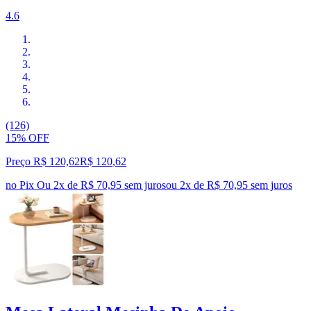
4.6
(126)
15% OFF
Preço R$ 120,62
R$
120
,
62
no Pix
Ou 2x de R$ 70,95 sem juros
ou
2
x de
R$ 70,95
sem juros