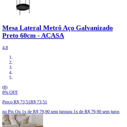
Mesa Lateral Metrô Aço Galvanizado
Preto 60cm - ACASA
4.8
(8)
8% OFF
Preço R$ 73,51
R$
73
,
51
no Pix
Ou 1x de R$ 79,90 sem juros
ou
1
x de
R$ 79,90
sem juros