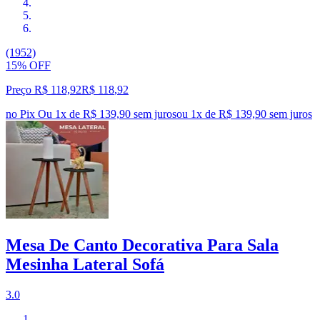
(1952)
15% OFF
Preço R$ 118,92
R$
118
,
92
no Pix
Ou 1x de R$ 139,90 sem juros
ou
1
x de
R$ 139,90
sem juros
Mesa De Canto Decorativa Para Sala
Mesinha Lateral Sofá
3.0