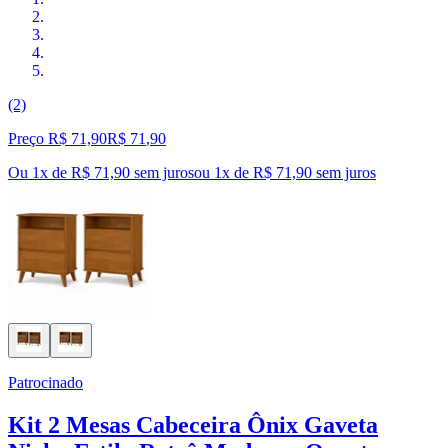
(2)
Preço R$ 71,90
R$
71
,
90
Ou 1x de R$ 71,90 sem juros
ou
1
x de
R$ 71,90
sem juros
Patrocinado
Kit 2 Mesas Cabeceira Ônix Gaveta