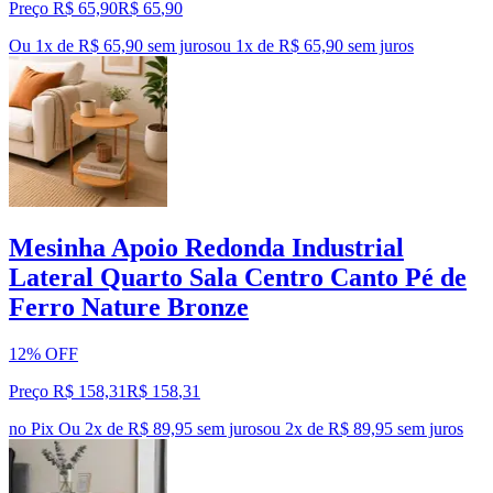
Preço R$ 65,90
R$
65
,
90
Ou 1x de R$ 65,90 sem juros
ou
1
x de
R$ 65,90
sem juros
Mesinha Apoio Redonda Industrial
Lateral Quarto Sala Centro Canto Pé de
Ferro Nature Bronze
12% OFF
Preço R$ 158,31
R$
158
,
31
no Pix
Ou 2x de R$ 89,95 sem juros
ou
2
x de
R$ 89,95
sem juros