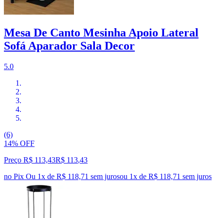
Mesa De Canto Mesinha Apoio Lateral
Sofá Aparador Sala Decor
5.0
(6)
14% OFF
Preço R$ 113,43
R$
113
,
43
no Pix
Ou 1x de R$ 118,71 sem juros
ou
1
x de
R$ 118,71
sem juros