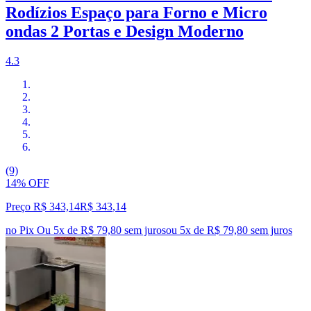
Rodízios Espaço para Forno e Micro
ondas 2 Portas e Design Moderno
4.3
(9)
14% OFF
Preço R$ 343,14
R$
343
,
14
no Pix
Ou 5x de R$ 79,80 sem juros
ou
5
x de
R$ 79,80
sem juros