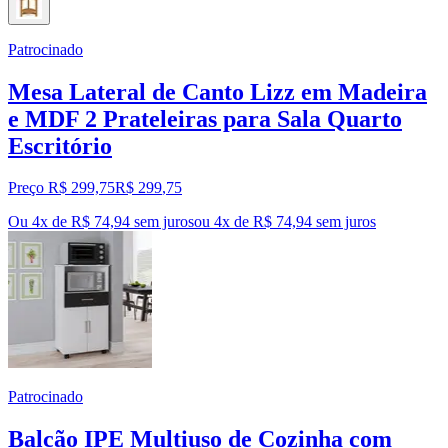
Patrocinado
Mesa Lateral de Canto Lizz em Madeira
e MDF 2 Prateleiras para Sala Quarto
Escritório
Preço R$ 299,75
R$
299
,
75
Ou 4x de R$ 74,94 sem juros
ou
4
x de
R$ 74,94
sem juros
Patrocinado
Balcão IPE Multiuso de Cozinha com