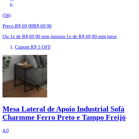
(58)
Preço R$ 69,90
R$
69
,
90
Ou 1x de R$ 69,90 sem juros
ou
1
x de
R$ 69,90
sem juros
Cupom R$ 5 OFF
Mesa Lateral de Apoio Industrial Sofá
Charmme Ferro Preto e Tampo Freijó
4.0