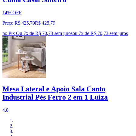
14% OFF
Preço R$ 425,79
R$
425
,
79
no Pix
Ou 7x de R$ 70,73 sem juros
ou
7
x de
R$ 70,73
sem juros
Mesa Lateral e Apoio Sala Canto
Industrial Pés Ferro 2 em 1 Luiza
4.8