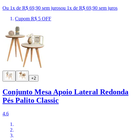
Ou 1x de R$ 69,90 sem juros
ou
1
x de
R$ 69,90
sem juros
Cupom R$ 5 OFF
+2
Conjunto Mesa Apoio Lateral Redonda
Pés Palito Classic
4.6