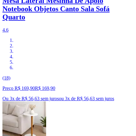
Mesa Lateral Mesinha De Apoio
Notebook Objetos Canto Sala Sofá
Quarto
4.6
(18)
Preço R$ 169,90
R$
169
,
90
Ou 3x de R$ 56,63 sem juros
ou
3
x de
R$ 56,63
sem juros