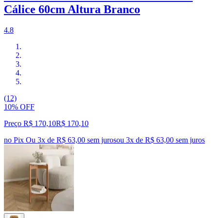
Cálice 60cm Altura Branco
4.8
(12)
10% OFF
Preço R$ 170,10
R$
170
,
10
no Pix
Ou 3x de R$ 63,00 sem juros
ou
3
x de
R$ 63,00
sem juros