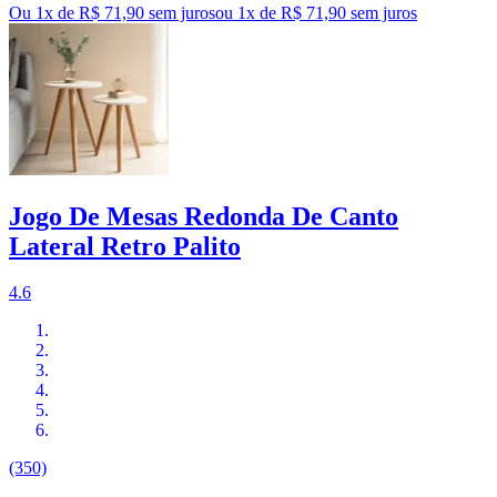
Ou 1x de R$ 71,90 sem juros
ou
1
x de
R$ 71,90
sem juros
Jogo De Mesas Redonda De Canto
Lateral Retro Palito
4.6
(350)