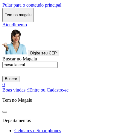
Pular para o conteudo principal
Tem no magalu
Atendimento
Digite seu CEP
Buscar no Magalu
Buscar
0
Boas vindas :)
Entre ou Cadastre-se
Tem no Magalu
Departamentos
Celulares e Smartphones