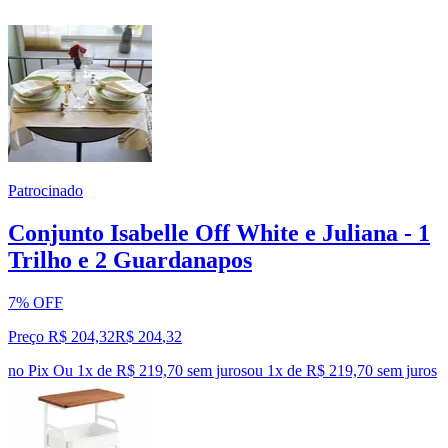
Patrocinado
Conjunto Isabelle Off White e Juliana - 1
Trilho e 2 Guardanapos
7% OFF
Preço R$ 204,32
R$
204
,
32
no Pix
Ou 1x de R$ 219,70 sem juros
ou
1
x de
R$ 219,70
sem juros