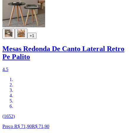
+1
Mesas Redonda De Canto Lateral Retro
Pe Palito
4.5
(1652)
Preço R$ 71,90
R$
71
,
90