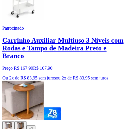
Patrocinado
Carrinho Auxiliar Multiuso 3 Níveis com
Rodas e Tampo de Madeira Preto e
Branco
Preço R$ 167,90
R$
167
,
90
Ou 2x de R$ 83,95 sem juros
ou
2
x de
R$ 83,95
sem juros
+1