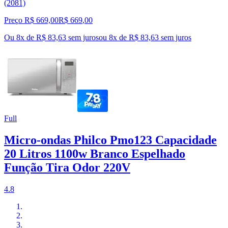
(2081)
Preço R$ 669,00
R$
669
,
00
Ou 8x de R$ 83,63 sem juros
ou
8
x de
R$ 83,63
sem juros
Full
Micro-ondas Philco Pmo123 Capacidade
20 Litros 1100w Branco Espelhado
Função Tira Odor 220V
4.8