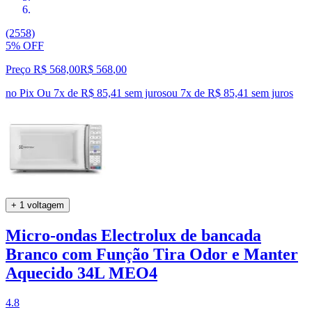
(2558)
5% OFF
Preço R$ 568,00
R$
568
,
00
no Pix
Ou 7x de R$ 85,41 sem juros
ou
7
x de
R$ 85,41
sem juros
+ 1 voltagem
Micro-ondas Electrolux de bancada
Branco com Função Tira Odor e Manter
Aquecido 34L MEO4
4.8