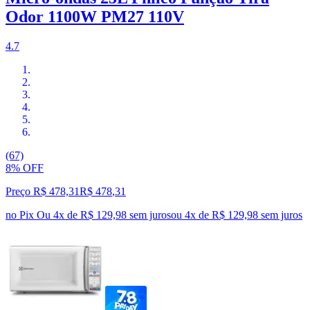
Odor 1100W PM27 110V
4.7
(67)
8% OFF
Preço R$ 478,31
R$
478
,
31
no Pix
Ou 4x de R$ 129,98 sem juros
ou
4
x de
R$ 129,98
sem juros