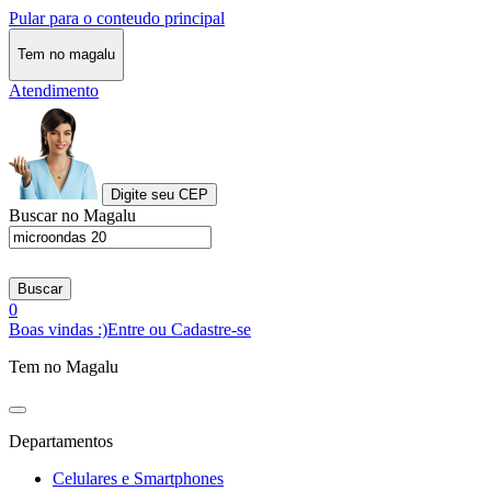
Pular para o conteudo principal
Tem no magalu
Atendimento
Digite seu CEP
Buscar no Magalu
Buscar
0
Boas vindas :)
Entre ou Cadastre-se
Tem no Magalu
Departamentos
Celulares e Smartphones