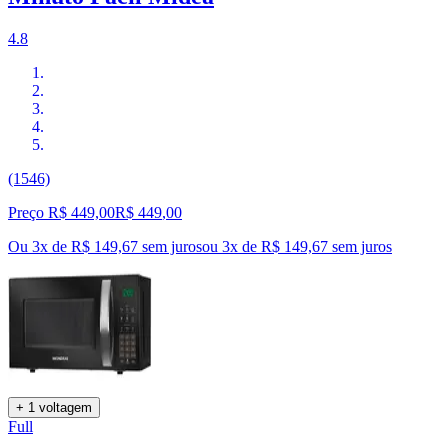
4.8
(1546)
Preço R$ 449,00
R$
449
,
00
Ou 3x de R$ 149,67 sem juros
ou
3
x de
R$ 149,67
sem juros
+ 1 voltagem
Full