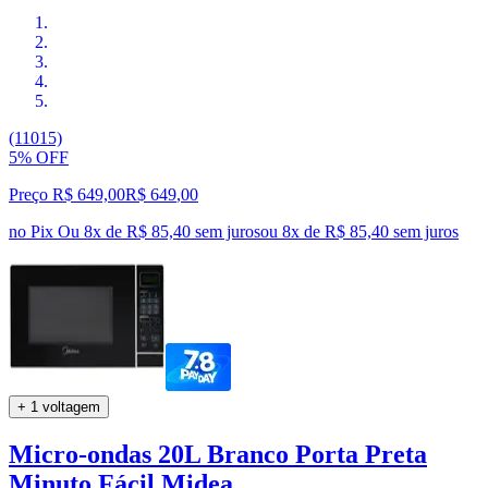
(11015)
5% OFF
Preço R$ 649,00
R$
649
,
00
no Pix
Ou 8x de R$ 85,40 sem juros
ou
8
x de
R$ 85,40
sem juros
+ 1 voltagem
Micro-ondas 20L Branco Porta Preta
Minuto Fácil Midea