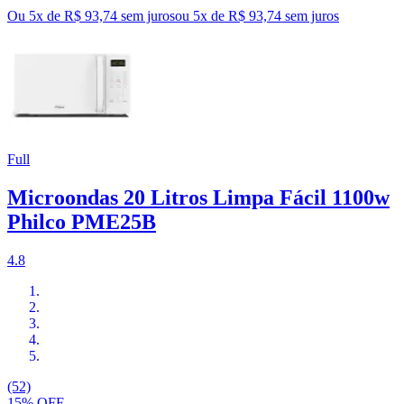
Ou 5x de R$ 93,74 sem juros
ou
5
x de
R$ 93,74
sem juros
Full
Microondas 20 Litros Limpa Fácil 1100w
Philco PME25B
4.8
(52)
15% OFF