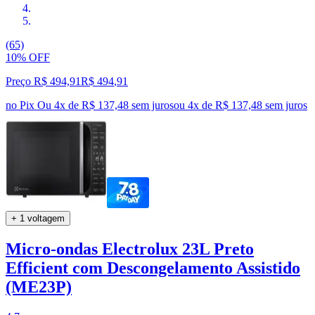
(65)
10% OFF
Preço R$ 494,91
R$
494
,
91
no Pix
Ou 4x de R$ 137,48 sem juros
ou
4
x de
R$ 137,48
sem juros
+ 1 voltagem
Micro-ondas Electrolux 23L Preto
Efficient com Descongelamento Assistido
(ME23P)