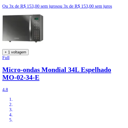
Ou 3x de R$ 153,00 sem juros
ou
3
x de
R$ 153,00
sem juros
+ 1 voltagem
Full
Micro-ondas Mondial 34L Espelhado
MO-02-34-E
4.8