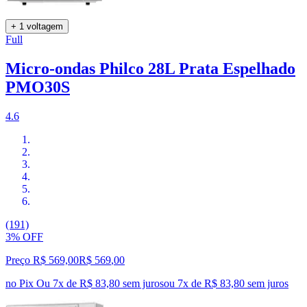
+ 1 voltagem
Full
Micro-ondas Philco 28L Prata Espelhado
PMO30S
4.6
(191)
3% OFF
Preço R$ 569,00
R$
569
,
00
no Pix
Ou 7x de R$ 83,80 sem juros
ou
7
x de
R$ 83,80
sem juros