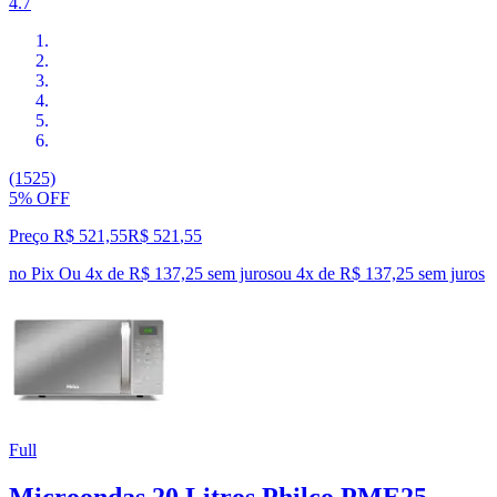
4.7
(1525)
5% OFF
Preço R$ 521,55
R$
521
,
55
no Pix
Ou 4x de R$ 137,25 sem juros
ou
4
x de
R$ 137,25
sem juros
Full
Microondas 20 Litros Philco PME25