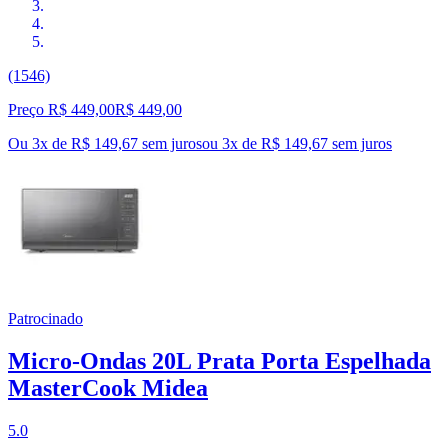
(1546)
Preço R$ 449,00
R$
449
,
00
Ou 3x de R$ 149,67 sem juros
ou
3
x de
R$ 149,67
sem juros
Patrocinado
Micro-Ondas 20L Prata Porta Espelhada
MasterCook Midea
5.0