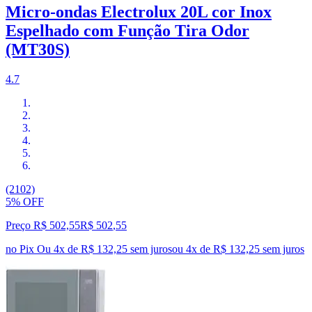
Micro-ondas Electrolux 20L cor Inox
Espelhado com Função Tira Odor
(MT30S)
4.7
(2102)
5% OFF
Preço R$ 502,55
R$
502
,
55
no Pix
Ou 4x de R$ 132,25 sem juros
ou
4
x de
R$ 132,25
sem juros