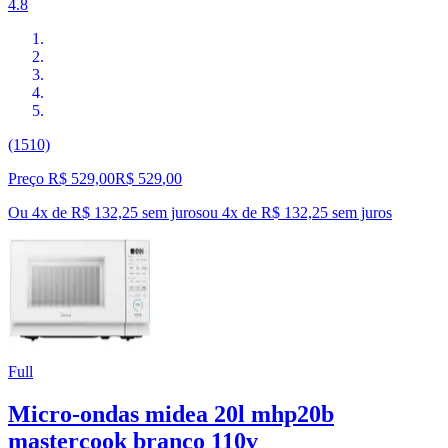
4.8
(1510)
Preço R$ 529,00
R$
529
,
00
Ou 4x de R$ 132,25 sem juros
ou
4
x de
R$ 132,25
sem juros
Full
Micro-ondas midea 20l mhp20b
mastercook branco 110v