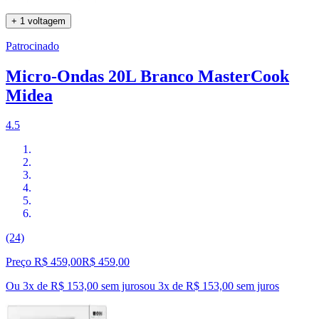
+ 1 voltagem
Patrocinado
Micro-Ondas 20L Branco MasterCook
Midea
4.5
(24)
Preço R$ 459,00
R$
459
,
00
Ou 3x de R$ 153,00 sem juros
ou
3
x de
R$ 153,00
sem juros