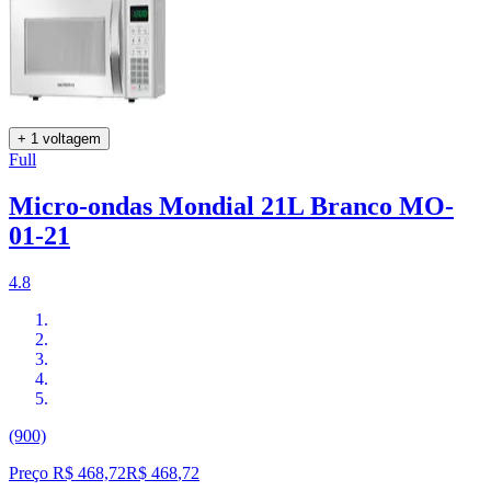
+ 1 voltagem
Full
Micro-ondas Mondial 21L Branco MO-
01-21
4.8
(900)
Preço R$ 468,72
R$
468
,
72