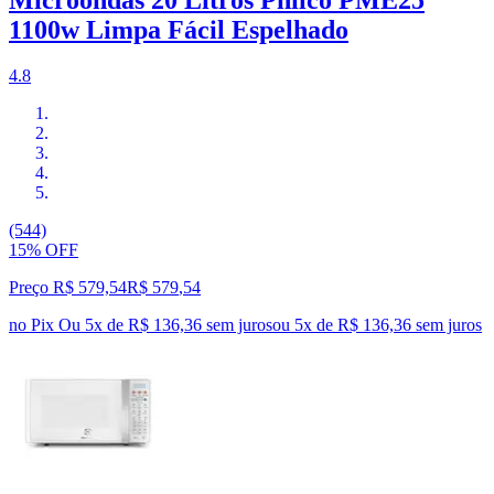
1100w Limpa Fácil Espelhado
4.8
(544)
15% OFF
Preço R$ 579,54
R$
579
,
54
no Pix
Ou 5x de R$ 136,36 sem juros
ou
5
x de
R$ 136,36
sem juros