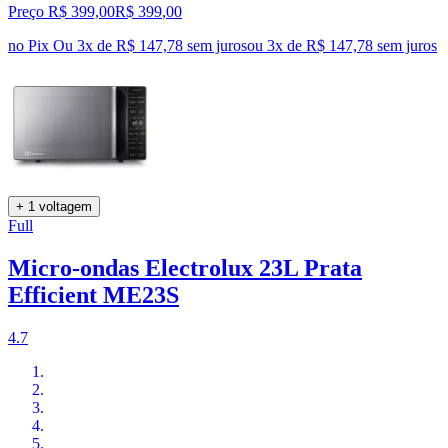
Preço R$ 399,00
R$
399
,
00
no Pix
Ou 3x de R$ 147,78 sem juros
ou
3
x de
R$ 147,78
sem juros
+ 1 voltagem
Full
Micro-ondas Electrolux 23L Prata
Efficient ME23S
4.7