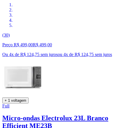
(30)
Preço R$ 499,00
R$
499
,
00
Ou 4x de R$ 124,75 sem juros
ou
4
x de
R$ 124,75
sem juros
+ 1 voltagem
Full
Micro-ondas Electrolux 23L Branco
Efficient ME23B