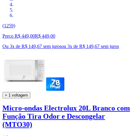
(1259)
Preço R$ 449,00
R$
449
,
00
Ou 3x de R$ 149,67 sem juros
ou
3
x de
R$ 149,67
sem juros
+ 1 voltagem
Micro-ondas Electrolux 20L Branco com
Função Tira Odor e Descongelar
(MTO30)