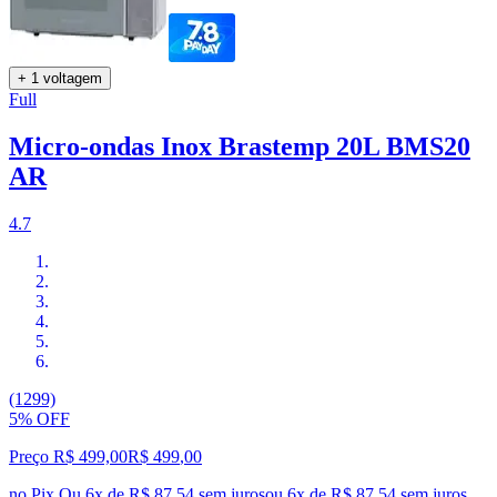
+ 1 voltagem
Full
Micro-ondas Inox Brastemp 20L BMS20
AR
4.7
(1299)
5% OFF
Preço R$ 499,00
R$
499
,
00
no Pix
Ou 6x de R$ 87,54 sem juros
ou
6
x de
R$ 87,54
sem juros