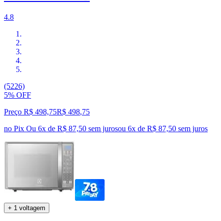
4.8
(5226)
5% OFF
Preço R$ 498,75
R$
498
,
75
no Pix
Ou 6x de R$ 87,50 sem juros
ou
6
x de
R$ 87,50
sem juros
+ 1 voltagem