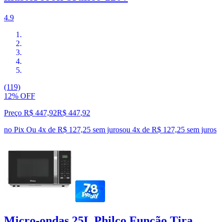
4.9
(119)
12% OFF
Preço R$ 447,92
R$
447
,
92
no Pix
Ou 4x de R$ 127,25 sem juros
ou
4
x de
R$ 127,25
sem juros
Micro-ondas 25L Philco Função Tira