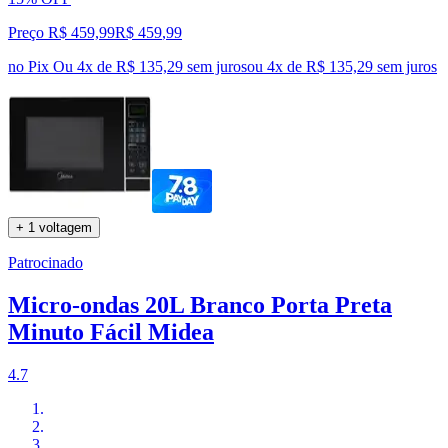
Preço R$ 459,99
R$
459
,
99
no Pix
Ou 4x de R$ 135,29 sem juros
ou
4
x de
R$ 135,29
sem juros
+ 1 voltagem
Patrocinado
Micro-ondas 20L Branco Porta Preta
Minuto Fácil Midea
4.7