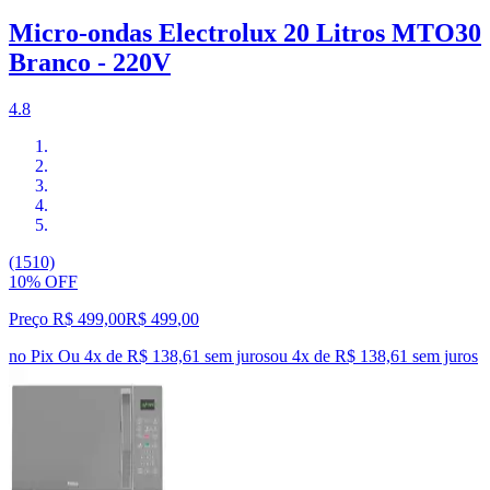
Micro-ondas Electrolux 20 Litros MTO30
Branco - 220V
4.8
(1510)
10% OFF
Preço R$ 499,00
R$
499
,
00
no Pix
Ou 4x de R$ 138,61 sem juros
ou
4
x de
R$ 138,61
sem juros