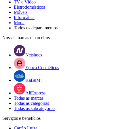
TV e Vídeo
Eletrodomésticos
Móveis
Informática
Moda
Todos os departamentos
Nossas marcas e parceiros
Netshoes
Epoca Cosméticos
KaBuM!
AliExpress
Todas as marcas
Todas as categorias
Todas as subcategorias
Serviços e benefícios
Cartão Luiza