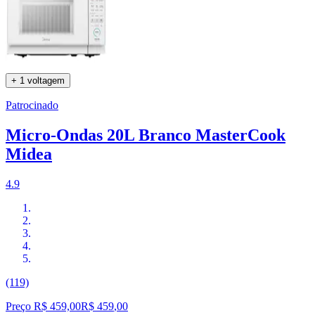
+ 1 voltagem
Patrocinado
Micro-Ondas 20L Branco MasterCook
Midea
4.9
(119)
Preço R$ 459,00
R$
459
,
00