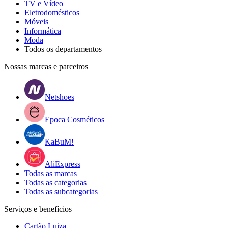
TV e Vídeo
Eletrodomésticos
Móveis
Informática
Moda
Todos os departamentos
Nossas marcas e parceiros
Netshoes
Epoca Cosméticos
KaBuM!
AliExpress
Todas as marcas
Todas as categorias
Todas as subcategorias
Serviços e benefícios
Cartão Luiza