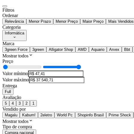
Filtros
Ordenar
Relevância
Menor Prazo
Menor Preço
Maior Preço
Mais Vendidos
Categoria
Informática
Marca
3green Force
3green
Alligator Shop
AMD
Aquario
Arvex
Bbt
Mostrar todos
Preço
Valor mínimo
Valor máximo
Entrega
Full
Avaliação
5
4
3
2
1
Vendido por
Magalu
Kabum!
2eletro
World Pc
Shopinfo Brasil
Prime Shock
Mostrar todos
Tipo de compra
Compra nacional