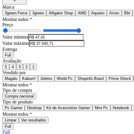
Marca
3green Force
3green
Alligator Shop
AMD
Aquario
Arvex
Bbt
Mostrar todos
Preço
Valor mínimo
Valor máximo
Entrega
Full
Avaliação
5
4
3
2
1
Vendido por
Magalu
Kabum!
2eletro
World Pc
Shopinfo Brasil
Prime Shock
Mostrar todos
Tipo de compra
Compra nacional
Tipo de produto
Pc Gamer
Desktop
Kit de Acessórios Gamer
Mini Pc
Notebook
Mostrar todos
Limpar
Ver resultados
Full
Full