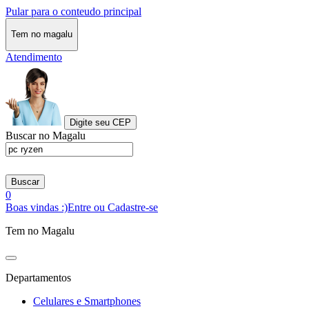
Pular para o conteudo principal
Tem no magalu
Atendimento
Digite seu CEP
Buscar no Magalu
Buscar
0
Boas vindas :)
Entre ou Cadastre-se
Tem no Magalu
Departamentos
Celulares e Smartphones