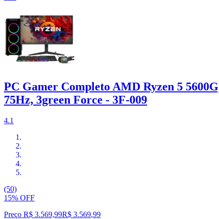
PC Gamer Completo AMD Ryzen 5 5600G, 
75Hz, 3green Force - 3F-009
4.1
(50)
15% OFF
Preço R$ 3.569,99
R$
3.569
,
99