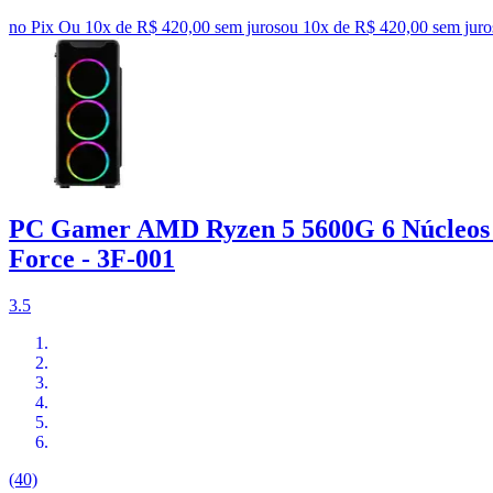
no Pix
Ou 10x de R$ 420,00 sem juros
ou
10
x de
R$ 420,00
sem juro
PC Gamer AMD Ryzen 5 5600G 6 Núcleos 
Force - 3F-001
3.5
(40)