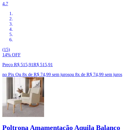
4.7
(15)
14% OFF
Preço R$ 515,91
R$
515
,
91
no Pix
Ou 8x de R$ 74,99 sem juros
ou
8
x de
R$ 74,99
sem juros
Poltrona Amamentação Aquila Balanço