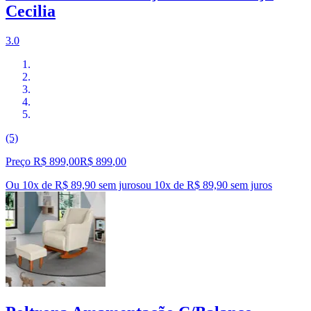
Cecilia
3.0
(5)
Preço R$ 899,00
R$
899
,
00
Ou 10x de R$ 89,90 sem juros
ou
10
x de
R$ 89,90
sem juros