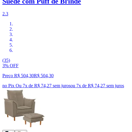
Suede com Puff de Brinde
2.3
(35)
3% OFF
Preço R$ 504,30
R$
504
,
30
no Pix
Ou 7x de R$ 74,27 sem juros
ou
7
x de
R$ 74,27
sem juros