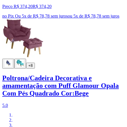
Preço R$ 374,20
R$
374
,
20
no Pix
Ou 5x de R$ 78,78 sem juros
ou
5
x de
R$ 78,78
sem juros
+8
Poltrona/Cadeira Decorativa e
amamentação com Puff Glamour Opala
Com Pés Quadrado Cor:Bege
5.0