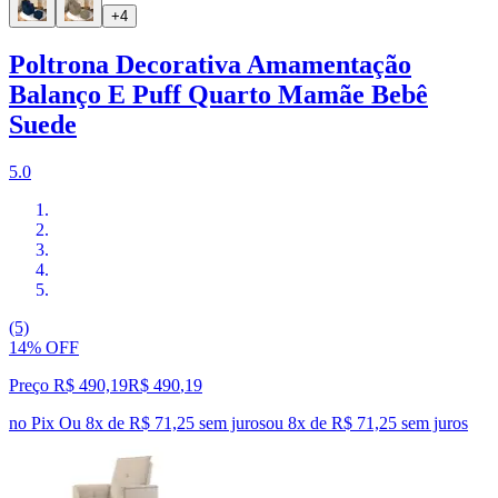
+4
Poltrona Decorativa Amamentação
Balanço E Puff Quarto Mamãe Bebê
Suede
5.0
(5)
14% OFF
Preço R$ 490,19
R$
490
,
19
no Pix
Ou 8x de R$ 71,25 sem juros
ou
8
x de
R$ 71,25
sem juros