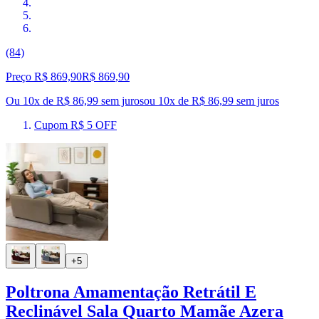
(84)
Preço R$ 869,90
R$
869
,
90
Ou 10x de R$ 86,99 sem juros
ou
10
x de
R$ 86,99
sem juros
Cupom R$ 5 OFF
+5
Poltrona Amamentação Retrátil E
Reclinável Sala Quarto Mamãe Azera