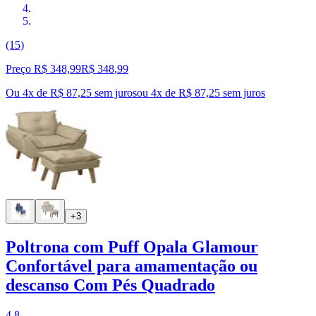
(15)
Preço R$ 348,99
R$
348
,
99
Ou 4x de R$ 87,25 sem juros
ou
4
x de
R$ 87,25
sem juros
+3
Poltrona com Puff Opala Glamour
Confortável para amamentação ou
descanso Com Pés Quadrado
4.8