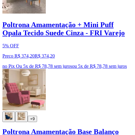
Poltrona Amamentação + Mini Puff
Opala Tecido Suede Cinza - FRI Varejo
5% OFF
Preço R$ 374,20
R$
374
,
20
no Pix
Ou 5x de R$ 78,78 sem juros
ou
5
x de
R$ 78,78
sem juros
+9
Poltrona Amamentação Base Balanço