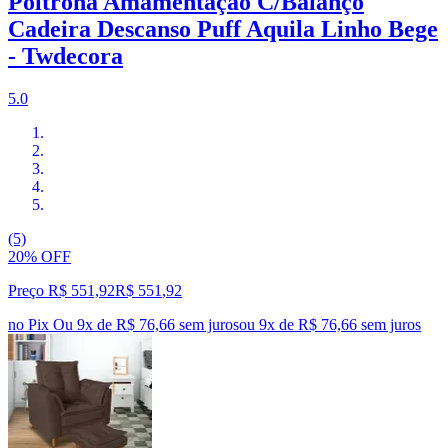
Poltrona Amamentação C/Balanço
Cadeira Descanso Puff Aquila Linho Bege
- Twdecora
5.0
(5)
20% OFF
Preço R$ 551,92
R$
551
,
92
no Pix
Ou 9x de R$ 76,66 sem juros
ou
9
x de
R$ 76,66
sem juros