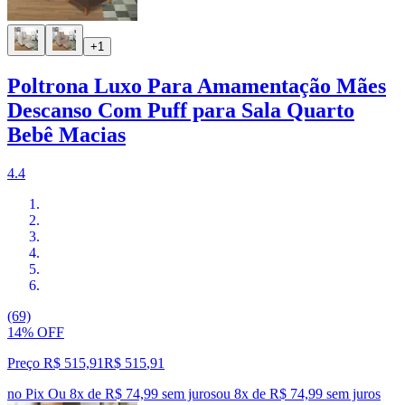
+1
Poltrona Luxo Para Amamentação Mães
Descanso Com Puff para Sala Quarto
Bebê Macias
4.4
(69)
14% OFF
Preço R$ 515,91
R$
515
,
91
no Pix
Ou 8x de R$ 74,99 sem juros
ou
8
x de
R$ 74,99
sem juros