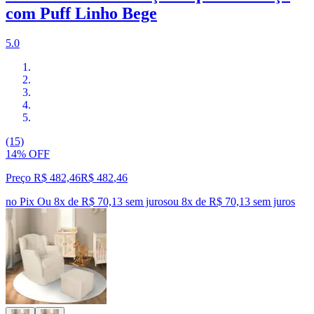
com Puff Linho Bege
5.0
(15)
14% OFF
Preço R$ 482,46
R$
482
,
46
no Pix
Ou 8x de R$ 70,13 sem juros
ou
8
x de
R$ 70,13
sem juros