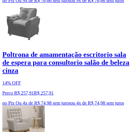
no Pix
Ou 9x de R$ 76,66 sem juros
ou
9
x de
R$ 76,66
sem juros
Poltrona de amamentação escritorio sala
de espera para consultorio salão de beleza
cinza
14% OFF
Preço R$ 257,91
R$
257
,
91
no Pix
Ou 4x de R$ 74,98 sem juros
ou
4
x de
R$ 74,98
sem juros