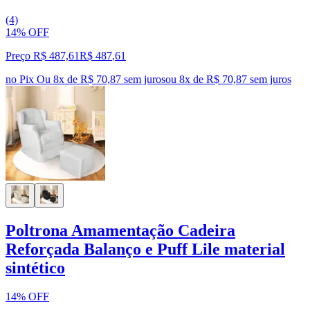
(4)
14% OFF
Preço R$ 487,61
R$
487
,
61
no Pix
Ou 8x de R$ 70,87 sem juros
ou
8
x de
R$ 70,87
sem juros
Poltrona Amamentação Cadeira
Reforçada Balanço e Puff Lile material
sintético
14% OFF