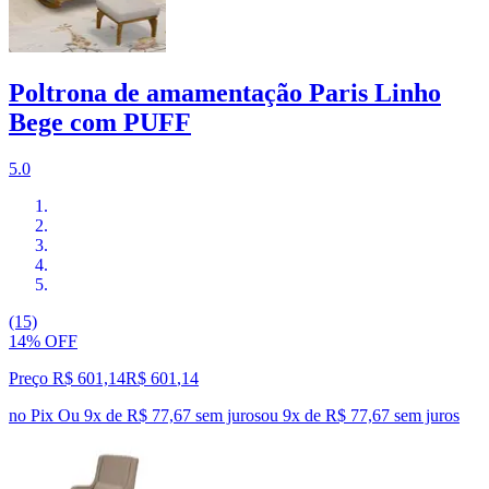
Poltrona de amamentação Paris Linho
Bege com PUFF
5.0
(15)
14% OFF
Preço R$ 601,14
R$
601
,
14
no Pix
Ou 9x de R$ 77,67 sem juros
ou
9
x de
R$ 77,67
sem juros