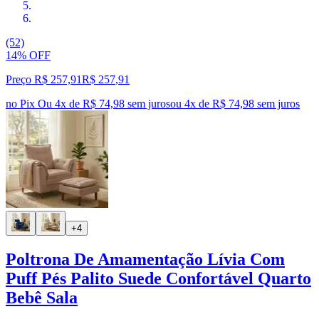
(52)
14% OFF
Preço R$ 257,91
R$
257
,
91
no Pix
Ou 4x de R$ 74,98 sem juros
ou
4
x de
R$ 74,98
sem juros
+4
Poltrona De Amamentação Lívia Com
Puff Pés Palito Suede Confortável Quarto
Bebê Sala