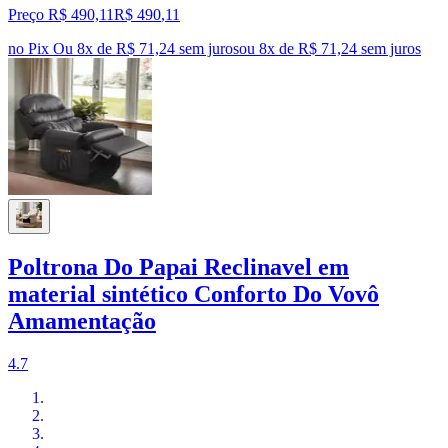
Preço R$ 490,11
R$
490
,
11
no Pix
Ou 8x de R$ 71,24 sem juros
ou
8
x de
R$ 71,24
sem juros
Poltrona Do Papai Reclinavel em
material sintético Conforto Do Vovô
Amamentação
4.7