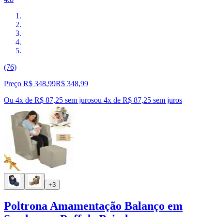
(76)
Preço R$ 348,99
R$
348
,
99
Ou 4x de R$ 87,25 sem juros
ou
4
x de
R$ 87,25
sem juros
+3
Poltrona Amamentação Balanço em