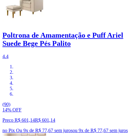
Poltrona de Amamentação e Puff Ariel
Suede Bege Pés Palito
4.4
(90)
14% OFF
Preço R$ 601,14
R$
601
,
14
no Pix
Ou 9x de R$ 77,67 sem juros
ou
9
x de
R$ 77,67
sem juros