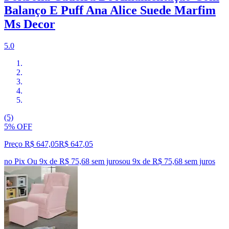
Balanço E Puff Ana Alice Suede Marfim
Ms Decor
5.0
(5)
5% OFF
Preço R$ 647,05
R$
647
,
05
no Pix
Ou 9x de R$ 75,68 sem juros
ou
9
x de
R$ 75,68
sem juros