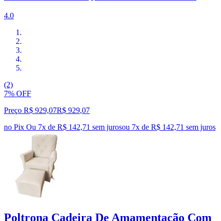
4.0
(2)
7% OFF
Preço R$ 929,07
R$
929
,
07
no Pix
Ou 7x de R$ 142,71 sem juros
ou
7
x de
R$ 142,71
sem juros
Poltrona Cadeira De Amamentação Com