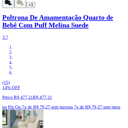
+3
Poltrona De Amamentação Quarto de
Bebê Com Puff Melina Suede
3.7
(15)
14% OFF
Preço R$ 477,21
R$
477
,
21
no Pix
Ou 7x de R$ 79,27 sem juros
ou
7
x de
R$ 79,27
sem juros