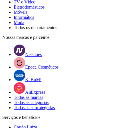
TV e Vídeo
Eletrodomésticos
Móveis
Informática
Moda
Todos os departamentos
Nossas marcas e parceiros
Netshoes
Epoca Cosméticos
KaBuM!
AliExpress
Todas as marcas
Todas as categorias
Todas as subcategorias
Serviços e benefícios
Cartão Luiza