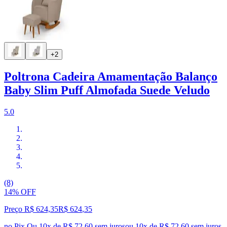
+2
Poltrona Cadeira Amamentação Balanço
Baby Slim Puff Almofada Suede Veludo
5.0
(8)
14% OFF
Preço R$ 624,35
R$
624
,
35
no Pix
Ou 10x de R$ 72,60 sem juros
ou
10
x de
R$ 72,60
sem juros