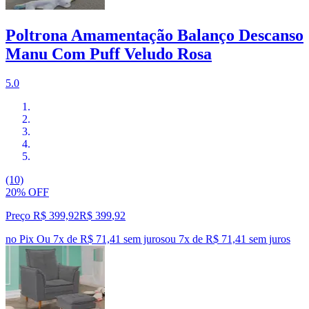
Poltrona Amamentação Balanço Descanso
Manu Com Puff Veludo Rosa
5.0
(10)
20% OFF
Preço R$ 399,92
R$
399
,
92
no Pix
Ou 7x de R$ 71,41 sem juros
ou
7
x de
R$ 71,41
sem juros