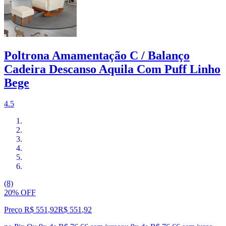
Poltrona Amamentação C / Balanço
Cadeira Descanso Aquila Com Puff Linho
Bege
4.5
(8)
20% OFF
Preço R$ 551,92
R$
551
,
92