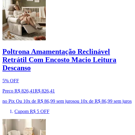
Poltrona Amamentação Reclinável
Retrátil Com Encosto Macio Leitura
Descanso
5% OFF
Preço R$ 826,41
R$
826
,
41
no Pix
Ou 10x de R$ 86,99 sem juros
ou
10
x de
R$ 86,99
sem juros
Cupom R$ 5 OFF