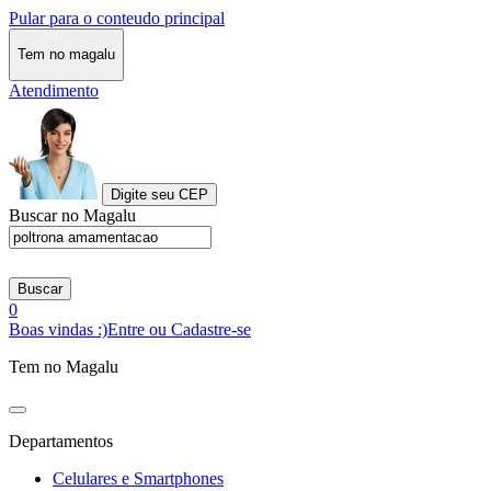
Pular para o conteudo principal
Tem no magalu
Atendimento
Digite seu CEP
Buscar no Magalu
Buscar
0
Boas vindas :)
Entre ou Cadastre-se
Tem no Magalu
Departamentos
Celulares e Smartphones