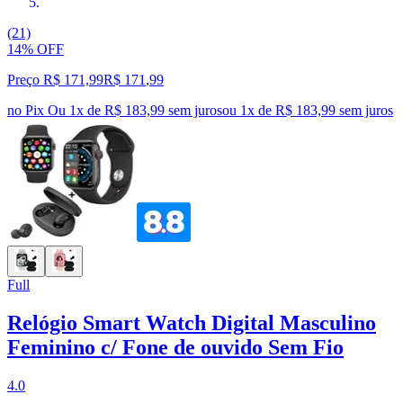
(21)
14% OFF
Preço R$ 171,99
R$
171
,
99
no Pix
Ou 1x de R$ 183,99 sem juros
ou
1
x de
R$ 183,99
sem juros
Full
Relógio Smart Watch Digital Masculino
Feminino c/ Fone de ouvido Sem Fio
4.0