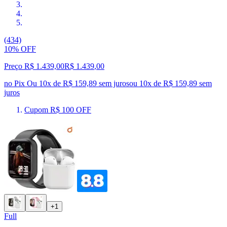
(434)
10% OFF
Preço R$ 1.439,00
R$
1.439
,
00
no Pix
Ou 10x de R$ 159,89 sem juros
ou
10
x de
R$ 159,89
sem
juros
Cupom R$ 100 OFF
+1
Full