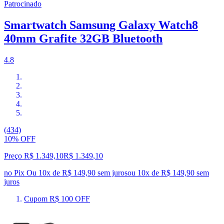
Patrocinado
Smartwatch Samsung Galaxy Watch8
40mm Grafite 32GB Bluetooth
4.8
(434)
10% OFF
Preço R$ 1.349,10
R$
1.349
,
10
no Pix
Ou 10x de R$ 149,90 sem juros
ou
10
x de
R$ 149,90
sem
juros
Cupom R$ 100 OFF