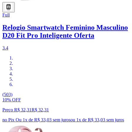
Full
Relogio Smartwatch Feminino Masculino
D20 Fit Pro Inteligente Oferta
3.4
(503)
10% OFF
Preço R$ 32,31
R$
32
,
31
no Pix
Ou 1x de R$ 33,03 sem juros
ou
1
x de
R$ 33,03
sem juros