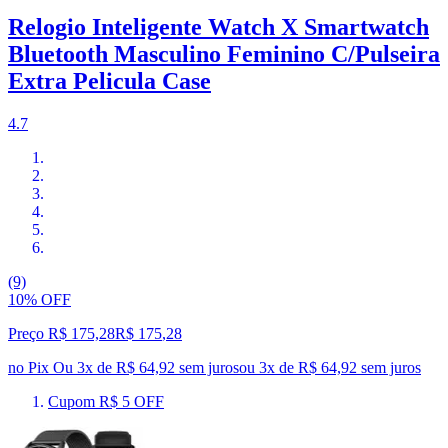
Relogio Inteligente Watch X Smartwatch
Bluetooth Masculino Feminino C/Pulseira
Extra Pelicula Case
4.7
(9)
10% OFF
Preço R$ 175,28
R$
175
,
28
no Pix
Ou 3x de R$ 64,92 sem juros
ou
3
x de
R$ 64,92
sem juros
Cupom R$ 5 OFF