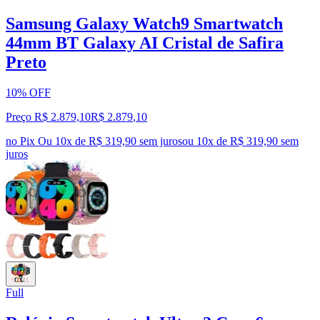
Samsung Galaxy Watch9 Smartwatch
44mm BT Galaxy AI Cristal de Safira
Preto
10% OFF
Preço R$ 2.879,10
R$
2.879
,
10
no Pix
Ou 10x de R$ 319,90 sem juros
ou
10
x de
R$ 319,90
sem
juros
Full