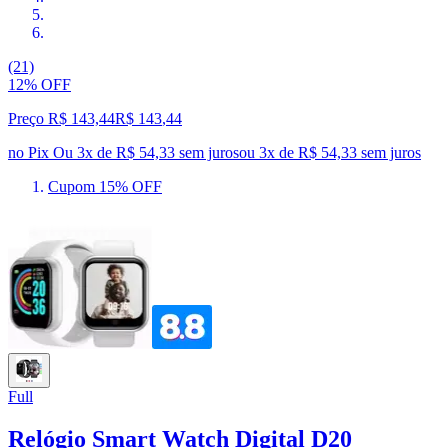
(21)
12% OFF
Preço R$ 143,44
R$
143
,
44
no Pix
Ou 3x de R$ 54,33 sem juros
ou
3
x de
R$ 54,33
sem juros
Cupom 15% OFF
Full
Relógio Smart Watch Digital D20