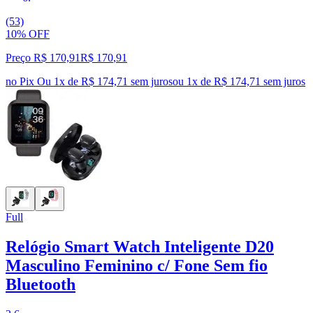
(53)
10% OFF
Preço R$ 170,91
R$
170
,
91
no Pix
Ou 1x de R$ 174,71 sem juros
ou
1
x de
R$ 174,71
sem juros
Full
Relógio Smart Watch Inteligente D20
Masculino Feminino c/ Fone Sem fio
Bluetooth