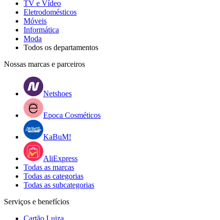
TV e Vídeo
Eletrodomésticos
Móveis
Informática
Moda
Todos os departamentos
Nossas marcas e parceiros
Netshoes
Epoca Cosméticos
KaBuM!
AliExpress
Todas as marcas
Todas as categorias
Todas as subcategorias
Serviços e benefícios
Cartão Luiza