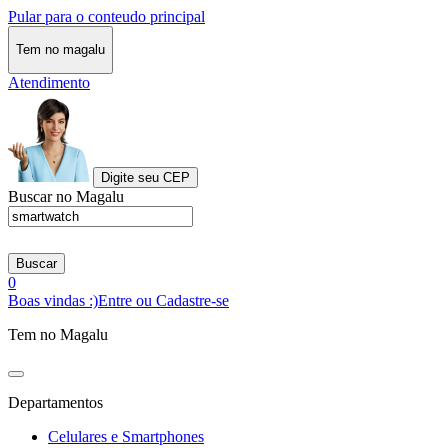
Pular para o conteudo principal
Tem no magalu
Atendimento
Digite seu CEP
Buscar no Magalu
Buscar
0
Boas vindas :)
Entre ou Cadastre-se
Tem no Magalu
Departamentos
Celulares e Smartphones