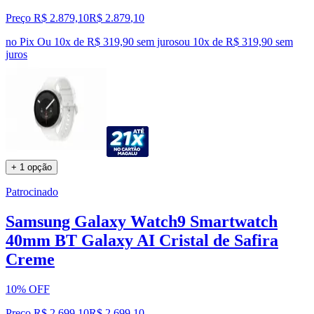
Preço R$ 2.879,10
R$
2.879
,
10
no Pix
Ou 10x de R$ 319,90 sem juros
ou
10
x de
R$ 319,90
sem
juros
+ 1 opção
Patrocinado
Samsung Galaxy Watch9 Smartwatch
40mm BT Galaxy AI Cristal de Safira
Creme
10% OFF
Preço R$ 2.699,10
R$
2.699
,
10