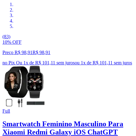
(83)
10% OFF
Preço R$ 98,91
R$
98
,
91
no Pix
Ou 1x de R$ 101,11 sem juros
ou
1
x de
R$ 101,11
sem juros
Full
Smartwatch Feminino Masculino Para
Xiaomi Redmi Galaxy iOS ChatGPT