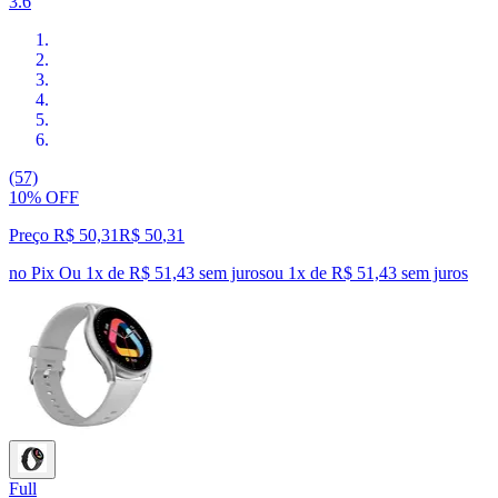
3.6
(57)
10% OFF
Preço R$ 50,31
R$
50
,
31
no Pix
Ou 1x de R$ 51,43 sem juros
ou
1
x de
R$ 51,43
sem juros
Full