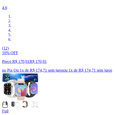
4.6
(12)
10% OFF
Preço R$ 170,91
R$
170
,
91
no Pix
Ou 1x de R$ 174,71 sem juros
ou
1
x de
R$ 174,71
sem juros
Full