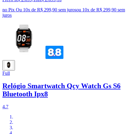
no Pix
Ou 10x de R$ 299,90 sem juros
ou
10
x de
R$ 299,90
sem
juros
Full
Relógio Smartwatch Qcy Watch Gs S6
Bluetooth Ipx8
4.7