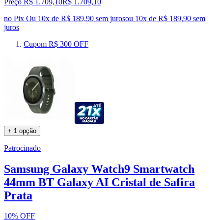
Preço R$ 1.709,10
R$
1.709
,
10
no Pix
Ou 10x de R$ 189,90 sem juros
ou
10
x de
R$ 189,90
sem
juros
Cupom R$ 300 OFF
+ 1 opção
Patrocinado
Samsung Galaxy Watch9 Smartwatch
44mm BT Galaxy AI Cristal de Safira
Prata
10% OFF