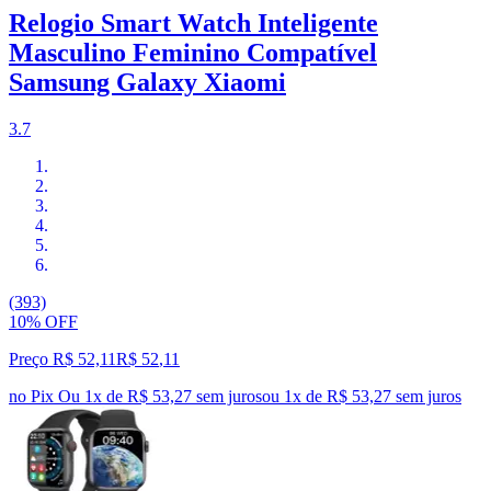
Relogio Smart Watch Inteligente
Masculino Feminino Compatível
Samsung Galaxy Xiaomi
3.7
(393)
10% OFF
Preço R$ 52,11
R$
52
,
11
no Pix
Ou 1x de R$ 53,27 sem juros
ou
1
x de
R$ 53,27
sem juros