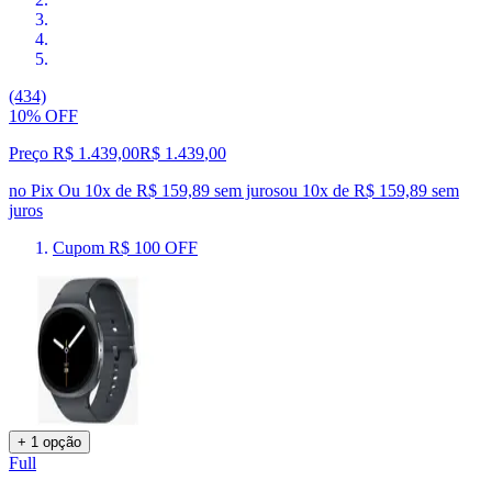
(434)
10% OFF
Preço R$ 1.439,00
R$
1.439
,
00
no Pix
Ou 10x de R$ 159,89 sem juros
ou
10
x de
R$ 159,89
sem
juros
Cupom R$ 100 OFF
+ 1 opção
Full