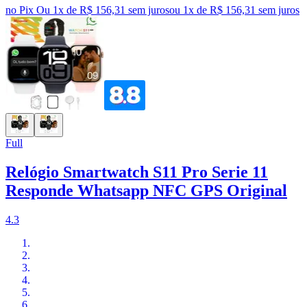
no Pix
Ou 1x de R$ 156,31 sem juros
ou
1
x de
R$ 156,31
sem juros
Full
Relógio Smartwatch S11 Pro Serie 11
Responde Whatsapp NFC GPS Original
4.3