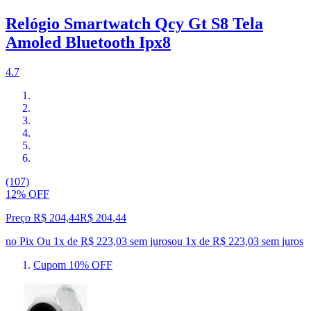
Relógio Smartwatch Qcy Gt S8 Tela
Amoled Bluetooth Ipx8
4.7
(107)
12% OFF
Preço R$ 204,44
R$
204
,
44
no Pix
Ou 1x de R$ 223,03 sem juros
ou
1
x de
R$ 223,03
sem juros
Cupom 10% OFF