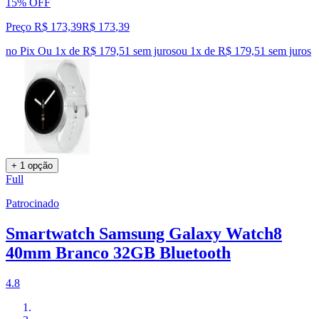
15% OFF
Preço R$ 173,39
R$
173
,
39
no Pix
Ou 1x de R$ 179,51 sem juros
ou
1
x de
R$ 179,51
sem juros
+ 1 opção
Full
Patrocinado
Smartwatch Samsung Galaxy Watch8
40mm Branco 32GB Bluetooth
4.8