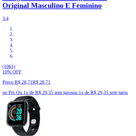
Original Masculino E Feminino
3.4
(1061)
10% OFF
Preço R$ 28,71
R$
28
,
71
no Pix
Ou 1x de R$ 29,35 sem juros
ou
1
x de
R$ 29,35
sem juros