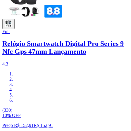
Full
Relógio Smartwatch Digital Pro Series 9
Nfc Gps 47mm Lançamento
4.3
(330)
10% OFF
Preço R$ 152,91
R$
152
,
91