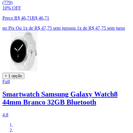
(779)
10% OFF
Preço R$ 46,71
R$
46
,
71
no Pix
Ou 1x de R$ 47,75 sem juros
ou
1
x de
R$ 47,75
sem juros
+ 1 opção
Full
Smartwatch Samsung Galaxy Watch8
44mm Branco 32GB Bluetooth
4.8