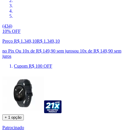
(434)
10% OFF
Preço R$ 1.349,10
R$
1.349
,
10
no Pix
Ou 10x de R$ 149,90 sem juros
ou
10
x de
R$ 149,90
sem
juros
Cupom R$ 100 OFF
+ 1 opção
Patrocinado