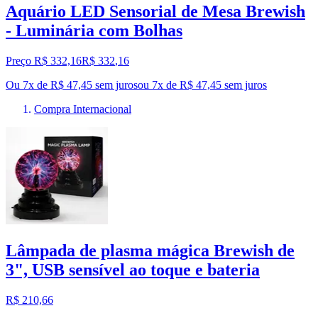
Aquário LED Sensorial de Mesa Brewish
- Luminária com Bolhas
Preço R$ 332,16
R$
332
,
16
Ou 7x de R$ 47,45 sem juros
ou
7
x de
R$ 47,45
sem juros
Compra Internacional
Lâmpada de plasma mágica Brewish de
3", USB sensível ao toque e bateria
R$ 210,66