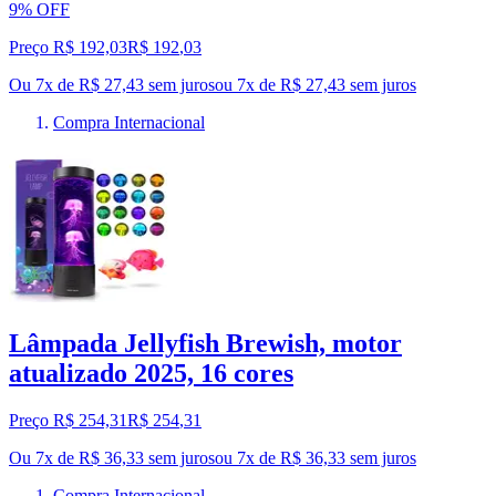
9% OFF
Preço R$ 192,03
R$
192
,
03
Ou 7x de R$ 27,43 sem juros
ou
7
x de
R$ 27,43
sem juros
Compra Internacional
Lâmpada Jellyfish Brewish, motor
atualizado 2025, 16 cores
Preço R$ 254,31
R$
254
,
31
Ou 7x de R$ 36,33 sem juros
ou
7
x de
R$ 36,33
sem juros
Compra Internacional