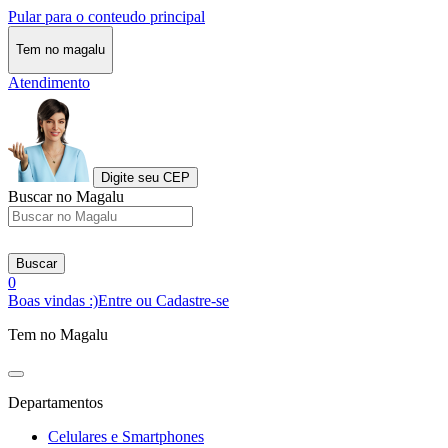
Pular para o conteudo principal
Tem no magalu
Atendimento
Digite seu CEP
Buscar no Magalu
Buscar
0
Boas vindas :)
Entre ou Cadastre-se
Tem no Magalu
Departamentos
Celulares e Smartphones