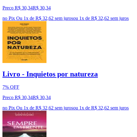
Preço R$ 30,34
R$
30
,
34
no Pix
Ou 1x de R$ 32,62 sem juros
ou
1
x de
R$ 32,62
sem juros
Livro - Inquietos por natureza
7% OFF
Preço R$ 30,34
R$
30
,
34
no Pix
Ou 1x de R$ 32,62 sem juros
ou
1
x de
R$ 32,62
sem juros