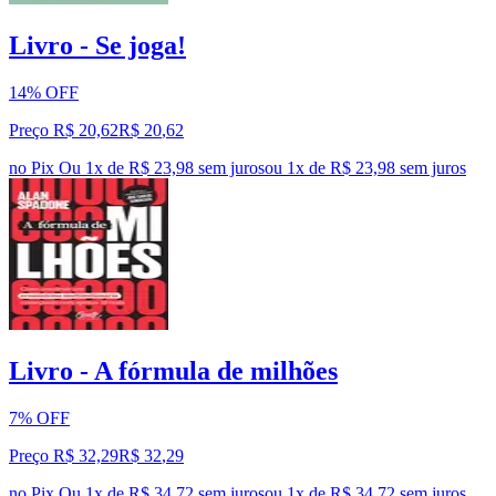
Livro - Se joga!
14% OFF
Preço R$ 20,62
R$
20
,
62
no Pix
Ou 1x de R$ 23,98 sem juros
ou
1
x de
R$ 23,98
sem juros
Livro - A fórmula de milhões
7% OFF
Preço R$ 32,29
R$
32
,
29
no Pix
Ou 1x de R$ 34,72 sem juros
ou
1
x de
R$ 34,72
sem juros