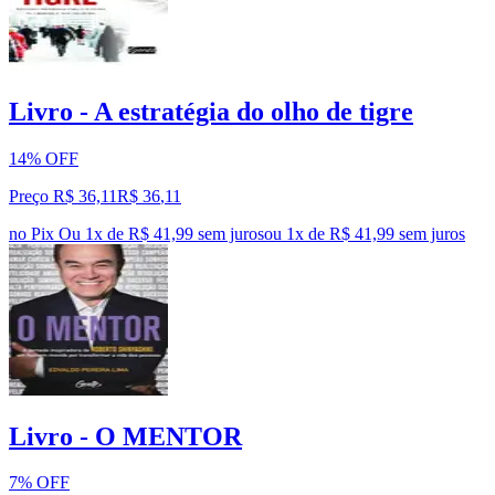
Livro - A estratégia do olho de tigre
14% OFF
Preço R$ 36,11
R$
36
,
11
no Pix
Ou 1x de R$ 41,99 sem juros
ou
1
x de
R$ 41,99
sem juros
Livro - O MENTOR
7% OFF