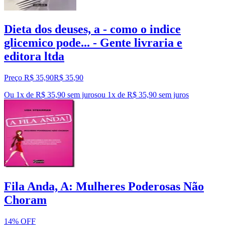
Dieta dos deuses, a - como o indice
glicemico pode... - Gente livraria e
editora ltda
Preço R$ 35,90
R$
35
,
90
Ou 1x de R$ 35,90 sem juros
ou
1
x de
R$ 35,90
sem juros
Fila Anda, A: Mulheres Poderosas Não
Choram
14% OFF