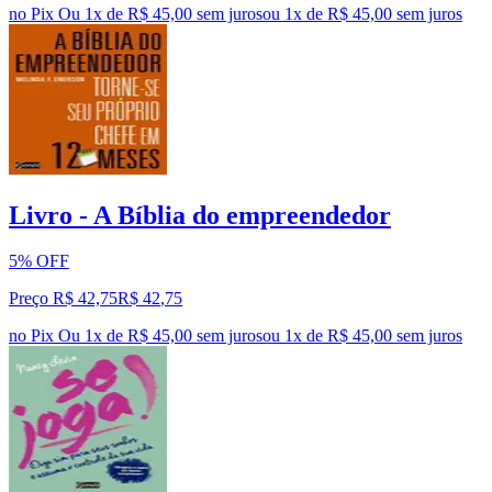
no Pix
Ou 1x de R$ 45,00 sem juros
ou
1
x de
R$ 45,00
sem juros
Livro - A Bíblia do empreendedor
5% OFF
Preço R$ 42,75
R$
42
,
75
no Pix
Ou 1x de R$ 45,00 sem juros
ou
1
x de
R$ 45,00
sem juros