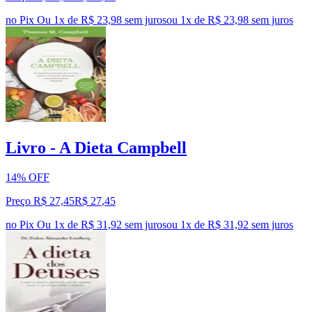
no Pix
Ou 1x de R$ 23,98 sem juros
ou
1
x de
R$ 23,98
sem juros
Livro - A Dieta Campbell
14% OFF
Preço R$ 27,45
R$
27
,
45
no Pix
Ou 1x de R$ 31,92 sem juros
ou
1
x de
R$ 31,92
sem juros