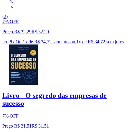
(2)
7% OFF
Preço R$ 32,29
R$
32
,
29
no Pix
Ou 1x de R$ 34,72 sem juros
ou
1
x de
R$ 34,72
sem juros
Livro - O segredo das empresas de
sucesso
7% OFF
Preço R$ 31,51
R$
31
,
51