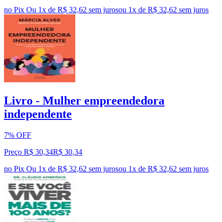
no Pix
Ou 1x de R$ 32,62 sem juros
ou
1
x de
R$ 32,62
sem juros
Livro - Mulher empreendedora
independente
7% OFF
Preço R$ 30,34
R$
30
,
34
no Pix
Ou 1x de R$ 32,62 sem juros
ou
1
x de
R$ 32,62
sem juros