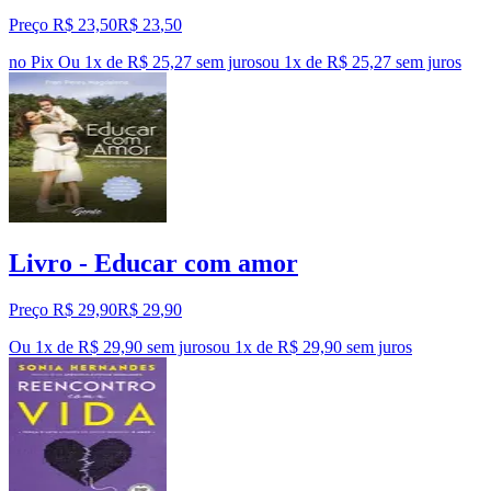
Preço R$ 23,50
R$
23
,
50
no Pix
Ou 1x de R$ 25,27 sem juros
ou
1
x de
R$ 25,27
sem juros
Livro - Educar com amor
Preço R$ 29,90
R$
29
,
90
Ou 1x de R$ 29,90 sem juros
ou
1
x de
R$ 29,90
sem juros