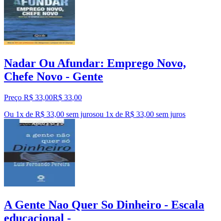
Nadar Ou Afundar: Emprego Novo,
Chefe Novo - Gente
Preço R$ 33,00
R$
33
,
00
Ou 1x de R$ 33,00 sem juros
ou
1
x de
R$ 33,00
sem juros
A Gente Nao Quer So Dinheiro - Escala
educacional -