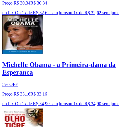
Preço R$ 30,34
R$
30
,
34
no Pix
Ou 1x de R$ 32,62 sem juros
ou
1
x de
R$ 32,62
sem juros
Michelle Obama - a Primeira-dama da
Esperanca
5% OFF
Preço R$ 33,16
R$
33
,
16
no Pix
Ou 1x de R$ 34,90 sem juros
ou
1
x de
R$ 34,90
sem juros