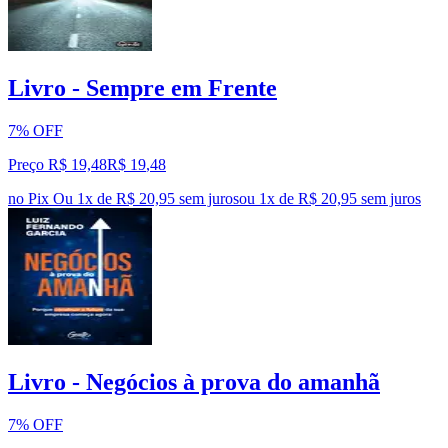
Livro - Sempre em Frente
7% OFF
Preço R$ 19,48
R$
19
,
48
no Pix
Ou 1x de R$ 20,95 sem juros
ou
1
x de
R$ 20,95
sem juros
Livro - Negócios à prova do amanhã
7% OFF