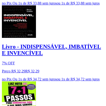
no Pix
Ou 1x de R$ 33,88 sem juros
ou
1
x de
R$ 33,88
sem juros
Livro - INDISPENSÁVEL, IMBATÍVEL
E INVENCÍVEL
7% OFF
Preço R$ 32,29
R$
32
,
29
no Pix
Ou 1x de R$ 34,72 sem juros
ou
1
x de
R$ 34,72
sem juros