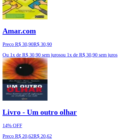
Amar.com
Preço R$ 30,90
R$
30
,
90
Ou 1x de R$ 30,90 sem juros
ou
1
x de
R$ 30,90
sem juros
Livro - Um outro olhar
14% OFF
Preço R$ 20,62
R$
20
,
62