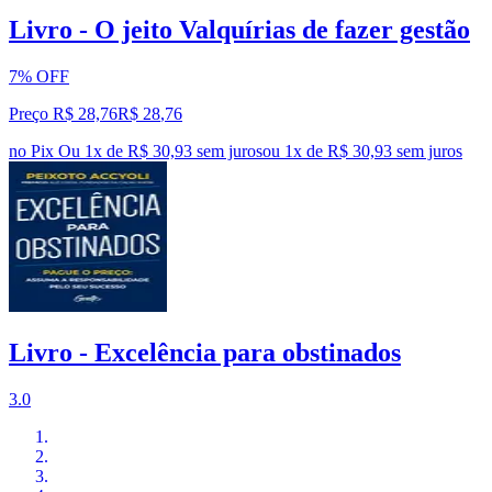
Livro - O jeito Valquírias de fazer gestão
7% OFF
Preço R$ 28,76
R$
28
,
76
no Pix
Ou 1x de R$ 30,93 sem juros
ou
1
x de
R$ 30,93
sem juros
Livro - Excelência para obstinados
3.0