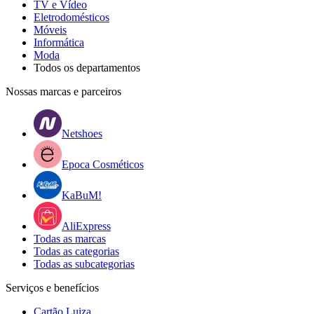
TV e Vídeo
Eletrodomésticos
Móveis
Informática
Moda
Todos os departamentos
Nossas marcas e parceiros
Netshoes
Epoca Cosméticos
KaBuM!
AliExpress
Todas as marcas
Todas as categorias
Todas as subcategorias
Serviços e benefícios
Cartão Luiza