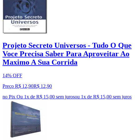
Projeto Secreto Universos - Tudo O Que
Voce Precisa Saber Para Aproveitar Ao
Maximo A Sua Corrida
14% OFF
Preço R$ 12,90
R$
12
,
90
no Pix
Ou 1x de R$ 15,00 sem juros
ou
1
x de
R$ 15,00
sem juros