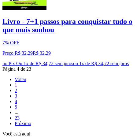
Livro - 7+1 passos para conquistar tudo o
que mais sonhou
7% OFF
Preço R$ 32,29
R$
32
,
29
no Pix
Ou 1x de R$ 34,72 sem juros
ou
1
x de
R$ 34,72
sem juros
Página
4
de
23
Voltar
1
2
3
4
5
...
23
Próximo
Você está aqui