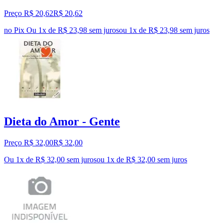
Preço R$ 20,62
R$
20
,
62
no Pix
Ou 1x de R$ 23,98 sem juros
ou
1
x de
R$ 23,98
sem juros
Dieta do Amor - Gente
Preço R$ 32,00
R$
32
,
00
Ou 1x de R$ 32,00 sem juros
ou
1
x de
R$ 32,00
sem juros