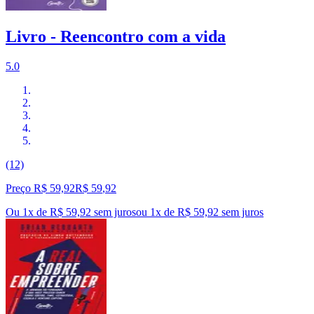
Livro - Reencontro com a vida
5.0
(12)
Preço R$ 59,92
R$
59
,
92
Ou 1x de R$ 59,92 sem juros
ou
1
x de
R$ 59,92
sem juros