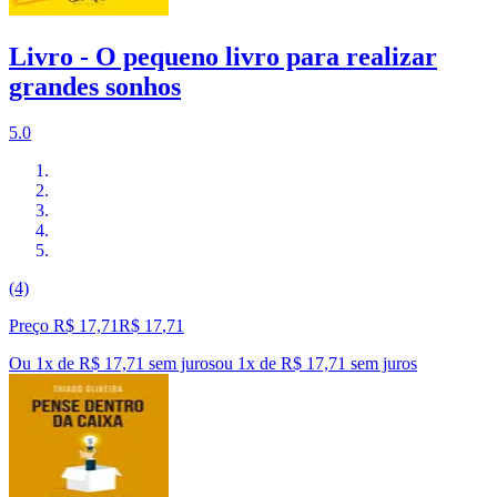
Livro - O pequeno livro para realizar
grandes sonhos
5.0
(4)
Preço R$ 17,71
R$
17
,
71
Ou 1x de R$ 17,71 sem juros
ou
1
x de
R$ 17,71
sem juros