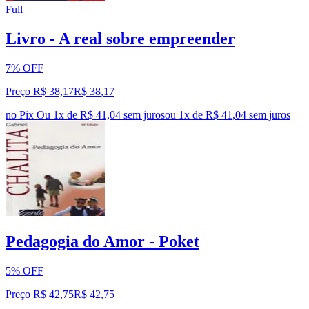
Full
Livro - A real sobre empreender
7% OFF
Preço R$ 38,17
R$
38
,
17
no Pix
Ou 1x de R$ 41,04 sem juros
ou
1
x de
R$ 41,04
sem juros
Pedagogia do Amor - Poket
5% OFF
Preço R$ 42,75
R$
42
,
75