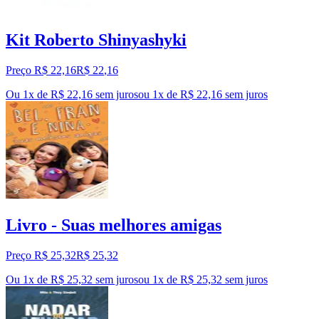
Kit Roberto Shinyashyki
Preço R$ 22,16
R$
22
,
16
Ou 1x de R$ 22,16 sem juros
ou
1
x de
R$ 22,16
sem juros
Livro - Suas melhores amigas
Preço R$ 25,32
R$
25
,
32
Ou 1x de R$ 25,32 sem juros
ou
1
x de
R$ 25,32
sem juros