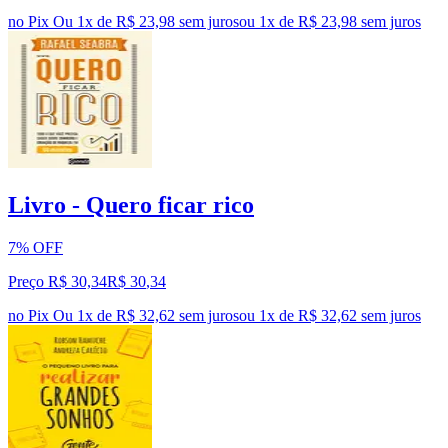
no Pix
Ou 1x de R$ 23,98 sem juros
ou
1
x de
R$ 23,98
sem juros
Livro - Quero ficar rico
7% OFF
Preço R$ 30,34
R$
30
,
34
no Pix
Ou 1x de R$ 32,62 sem juros
ou
1
x de
R$ 32,62
sem juros