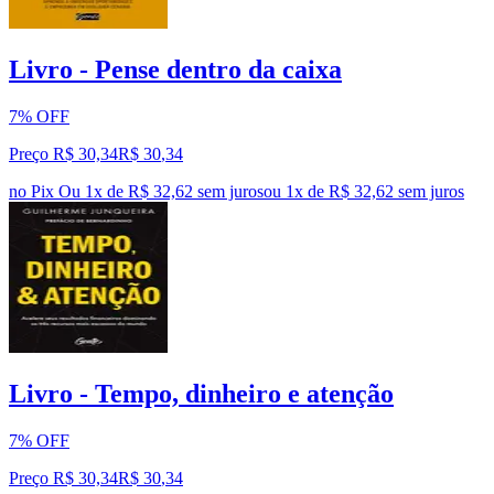
Livro - Pense dentro da caixa
7% OFF
Preço R$ 30,34
R$
30
,
34
no Pix
Ou 1x de R$ 32,62 sem juros
ou
1
x de
R$ 32,62
sem juros
Livro - Tempo, dinheiro e atenção
7% OFF
Preço R$ 30,34
R$
30
,
34