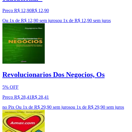
Preço R$ 12,90
R$
12
,
90
Ou 1x de R$ 12,90 sem juros
ou
1
x de
R$ 12,90
sem juros
Revolucionarios Dos Negocios, Os
5% OFF
Preço R$ 28,41
R$
28
,
41
no Pix
Ou 1x de R$ 29,90 sem juros
ou
1
x de
R$ 29,90
sem juros