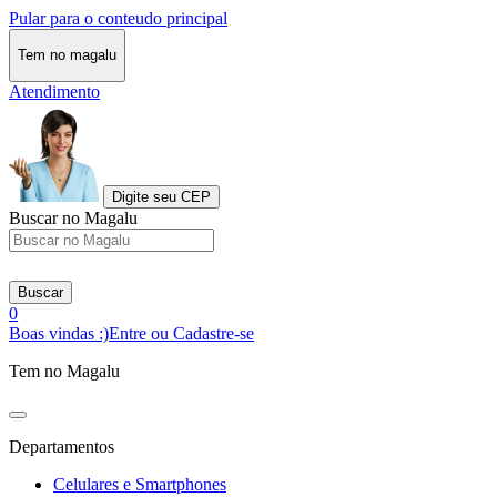
Pular para o conteudo principal
Tem no magalu
Atendimento
Digite seu CEP
Buscar no Magalu
Buscar
0
Boas vindas :)
Entre ou Cadastre-se
Tem no Magalu
Departamentos
Celulares e Smartphones