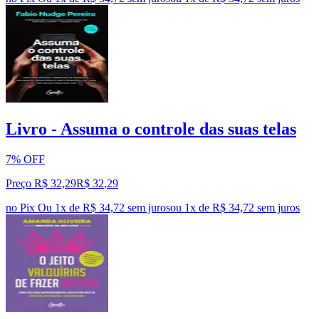
Livro - Assuma o controle das suas telas
7% OFF
Preço R$ 32,29
R$
32
,
29
no Pix
Ou 1x de R$ 34,72 sem juros
ou
1
x de
R$ 34,72
sem juros