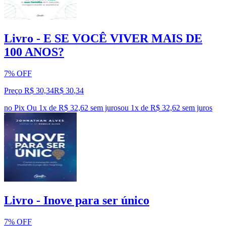
Livro - E SE VOCÊ VIVER MAIS DE
100 ANOS?
7% OFF
Preço R$ 30,34
R$
30
,
34
no Pix
Ou 1x de R$ 32,62 sem juros
ou
1
x de
R$ 32,62
sem juros
Livro - Inove para ser único
7% OFF