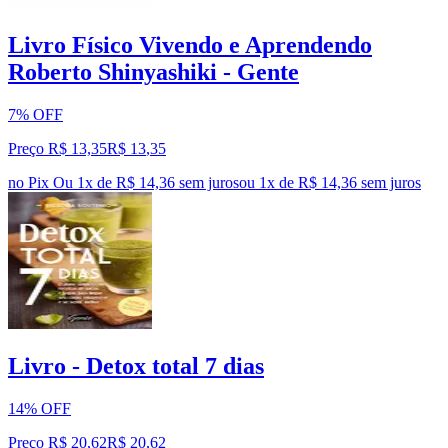
Livro Físico Vivendo e Aprendendo
Roberto Shinyashiki - Gente
7% OFF
Preço R$ 13,35
R$
13
,
35
no Pix
Ou 1x de R$ 14,36 sem juros
ou
1
x de
R$ 14,36
sem juros
Livro - Detox total 7 dias
14% OFF
Preço R$ 20,62
R$
20
,
62