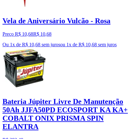
Vela de Aniversário Vulcão - Rosa
Preço R$ 10,68
R$
10
,
68
Ou 1x de R$ 10,68 sem juros
ou
1
x de
R$ 10,68
sem juros
Bateria Júpiter Livre De Manutenção
50Ah JJFA50PD ECOSPORT KA KA+
COBALT ONIX PRISMA SPIN
ELANTRA