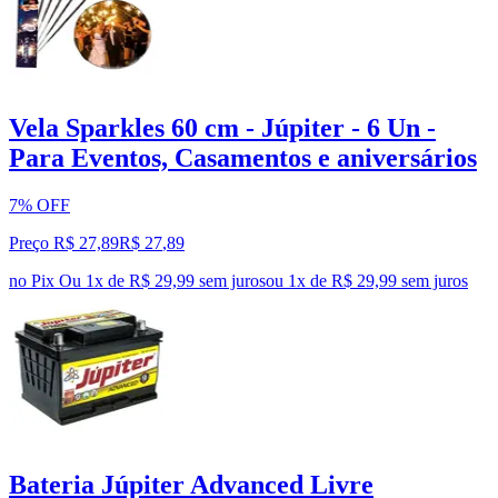
Vela Sparkles 60 cm - Júpiter - 6 Un -
Para Eventos, Casamentos e aniversários
7% OFF
Preço R$ 27,89
R$
27
,
89
no Pix
Ou 1x de R$ 29,99 sem juros
ou
1
x de
R$ 29,99
sem juros
Bateria Júpiter Advanced Livre