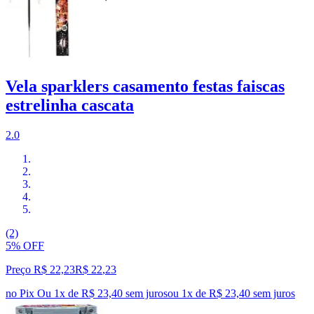
Vela sparklers casamento festas faiscas
estrelinha cascata
2.0
(2)
5% OFF
Preço R$ 22,23
R$
22
,
23
no Pix
Ou 1x de R$ 23,40 sem juros
ou
1
x de
R$ 23,40
sem juros