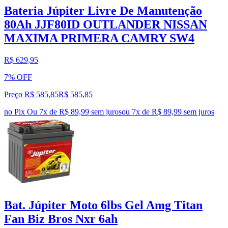
Bateria Júpiter Livre De Manutenção
80Ah JJF80ID OUTLANDER NISSAN
MAXIMA PRIMERA CAMRY SW4
R$ 629,95
7% OFF
Preço R$ 585,85
R$
585
,
85
no Pix
Ou 7x de R$ 89,99 sem juros
ou
7
x de
R$ 89,99
sem juros
Bat. Júpiter Moto 6lbs Gel Amg Titan
Fan Biz Bros Nxr 6ah