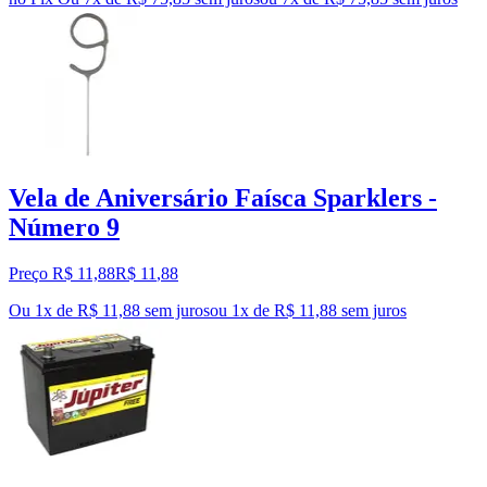
Vela de Aniversário Faísca Sparklers -
Número 9
Preço R$ 11,88
R$
11
,
88
Ou 1x de R$ 11,88 sem juros
ou
1
x de
R$ 11,88
sem juros