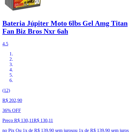
Bateria Júpiter Moto 6lbs Gel Amg Titan
Fan Biz Bros Nxr 6ah
4.5
(12)
R$ 202,90
36% OFF
Preço R$ 130,11
R$
130
,
11
no Pix
Ou 1x de R$ 139,90 sem juros
ou
1
x de
R$ 139,90
sem juros