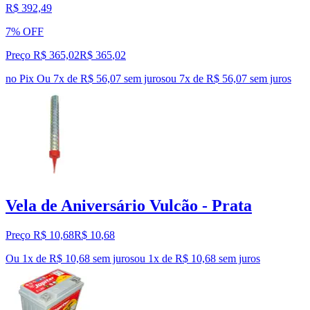
R$ 392,49
7% OFF
Preço R$ 365,02
R$
365
,
02
no Pix
Ou 7x de R$ 56,07 sem juros
ou
7
x de
R$ 56,07
sem juros
Vela de Aniversário Vulcão - Prata
Preço R$ 10,68
R$
10
,
68
Ou 1x de R$ 10,68 sem juros
ou
1
x de
R$ 10,68
sem juros