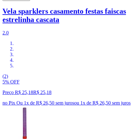
Vela sparklers casamento festas faiscas
estrelinha cascata
2.0
(2)
5% OFF
Preço R$ 25,18
R$
25
,
18
no Pix
Ou 1x de R$ 26,50 sem juros
ou
1
x de
R$ 26,50
sem juros