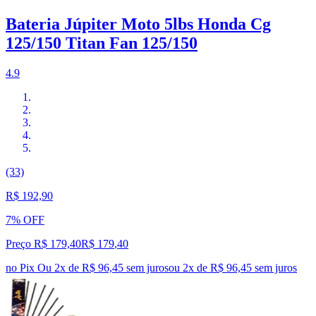
Bateria Júpiter Moto 5lbs Honda Cg
125/150 Titan Fan 125/150
4.9
(33)
R$ 192,90
7% OFF
Preço R$ 179,40
R$
179
,
40
no Pix
Ou 2x de R$ 96,45 sem juros
ou
2
x de
R$ 96,45
sem juros