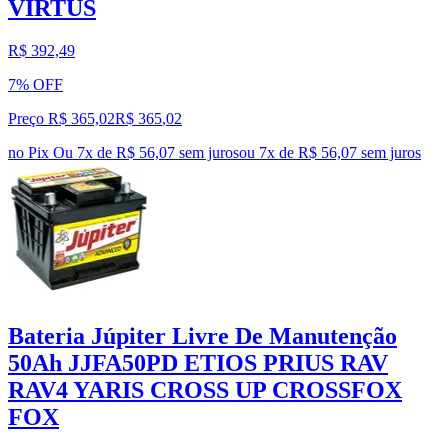
VIRTUS
R$ 392,49
7% OFF
Preço R$ 365,02
R$
365
,
02
no Pix
Ou 7x de R$ 56,07 sem juros
ou
7
x de
R$ 56,07
sem juros
Bateria Júpiter Livre De Manutenção
50Ah JJFA50PD ETIOS PRIUS RAV
RAV4 YARIS CROSS UP CROSSFOX
FOX