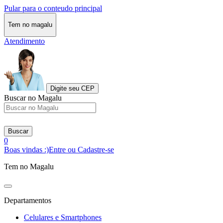
Pular para o conteudo principal
Tem no magalu
Atendimento
Digite seu CEP
Buscar no Magalu
Buscar
0
Boas vindas :)
Entre ou Cadastre-se
Tem no Magalu
Departamentos
Celulares e Smartphones