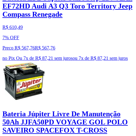
EF72HD Audi A3 Q3 Toro Territory Jeep
Compass Renegade
R$ 610,49
7% OFF
Preço R$ 567,76
R$
567
,
76
no Pix
Ou 7x de R$ 87,21 sem juros
ou
7
x de
R$ 87,21
sem juros
Bateria Júpiter Livre De Manutenção
50Ah JJFA50PD VOYAGE GOL POLO
SAVEIRO SPACEFOX T-CROSS