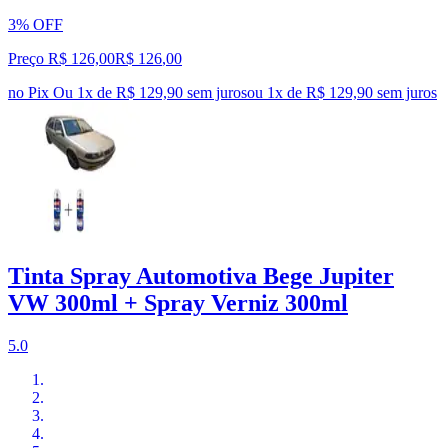
3% OFF
Preço R$ 126,00
R$
126
,
00
no Pix
Ou 1x de R$ 129,90 sem juros
ou
1
x de
R$ 129,90
sem juros
Tinta Spray Automotiva Bege Jupiter
VW 300ml + Spray Verniz 300ml
5.0