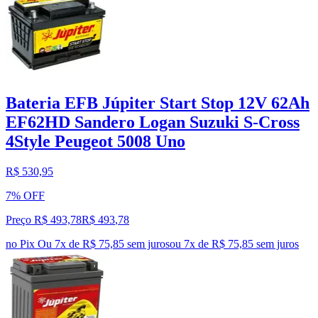
Bateria EFB Júpiter Start Stop 12V 62Ah
EF62HD Sandero Logan Suzuki S-Cross
4Style Peugeot 5008 Uno
R$ 530,95
7% OFF
Preço R$ 493,78
R$
493
,
78
no Pix
Ou 7x de R$ 75,85 sem juros
ou
7
x de
R$ 75,85
sem juros