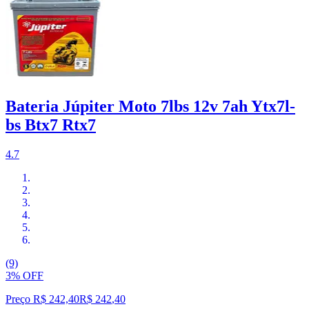
Bateria Júpiter Moto 7lbs 12v 7ah Ytx7l-
bs Btx7 Rtx7
4.7
(9)
3% OFF
Preço R$ 242,40
R$
242
,
40