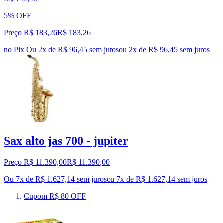
5% OFF
Preço R$ 183,26
R$
183
,
26
no Pix
Ou 2x de R$ 96,45 sem juros
ou
2
x de
R$ 96,45
sem juros
Sax alto jas 700 - jupiter
Preço R$ 11.390,00
R$
11.390
,
00
Ou 7x de R$ 1.627,14 sem juros
ou
7
x de
R$ 1.627,14
sem juros
Cupom R$ 80 OFF