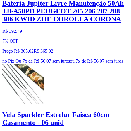
Bateria Júpiter Livre Manutenção 50Ah
JJFA50PD PEUGEOT 205 206 207 208
306 KWID ZOE COROLLA CORONA
R$ 392,49
7% OFF
Preço R$ 365,02
R$
365
,
02
no Pix
Ou 7x de R$ 56,07 sem juros
ou
7
x de
R$ 56,07
sem juros
Vela Sparkler Estrelar Faisca 60cm
Casamento - 06 unid