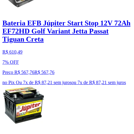
Bateria EFB Júpiter Start Stop 12V 72Ah
EF72HD Golf Variant Jetta Passat
Tiguan Creta
R$ 610,49
7% OFF
Preço R$ 567,76
R$
567
,
76
no Pix
Ou 7x de R$ 87,21 sem juros
ou
7
x de
R$ 87,21
sem juros