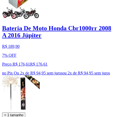
Bateria De Moto Honda Cbr1000rr 2008
A 2016 Júpiter
R$ 189,90
7% OFF
Preço R$ 176,61
R$
176
,
61
no Pix
Ou 2x de R$ 94,95 sem juros
ou
2
x de
R$ 94,95
sem juros
+ 1 tamanho