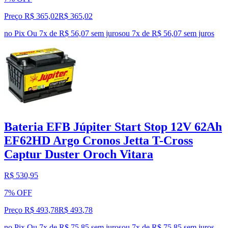
Preço R$ 365,02
R$
365
,
02
no Pix
Ou 7x de R$ 56,07 sem juros
ou
7
x de
R$ 56,07
sem juros
Bateria EFB Júpiter Start Stop 12V 62Ah
EF62HD Argo Cronos Jetta T-Cross
Captur Duster Oroch Vitara
R$ 530,95
7% OFF
Preço R$ 493,78
R$
493
,
78
no Pix
Ou 7x de R$ 75,85 sem juros
ou
7
x de
R$ 75,85
sem juros