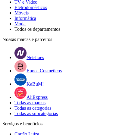
TV e Vídeo
Eletrodomésticos
Móveis
Informática
Moda
Todos os departamentos
Nossas marcas e parceiros
Netshoes
Epoca Cosméticos
KaBuM!
AliExpress
Todas as marcas
Todas as categorias
Todas as subcategorias
Serviços e benefícios
Cartão Luiza