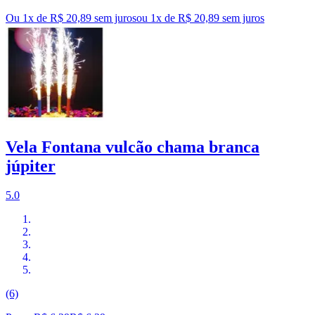
Ou 1x de R$ 20,89 sem juros
ou
1
x de
R$ 20,89
sem juros
Vela Fontana vulcão chama branca
júpiter
5.0
(6)