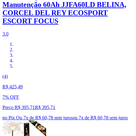
Manutenção 60Ah JJFA60LD BELINA,
CORCEL DEL REY ECOSPORT
ESCORT FOCUS
3.0
(4)
R$ 425,49
7% OFF
Preço R$ 395,71
R$
395
,
71
no Pix
Ou 7x de R$ 60,78 sem juros
ou
7
x de
R$ 60,78
sem juros