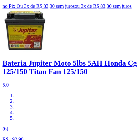
no Pix
Ou 3x de R$ 83,30 sem juros
ou
3
x de
R$ 83,30
sem juros
Bateria Júpiter Moto 5lbs 5AH Honda Cg
125/150 Titan Fan 125/150
5.0
(6)
R$ 192,90