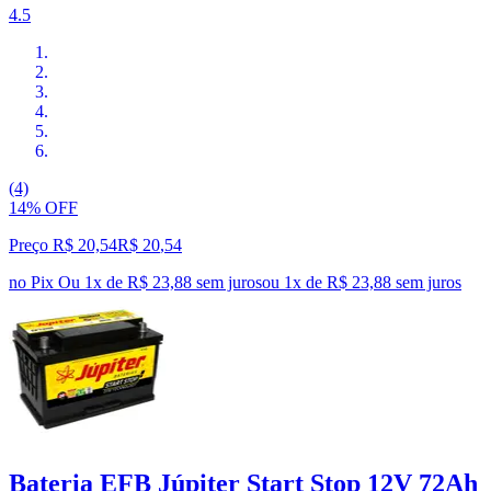
4.5
(4)
14% OFF
Preço R$ 20,54
R$
20
,
54
no Pix
Ou 1x de R$ 23,88 sem juros
ou
1
x de
R$ 23,88
sem juros
Bateria EFB Júpiter Start Stop 12V 72Ah