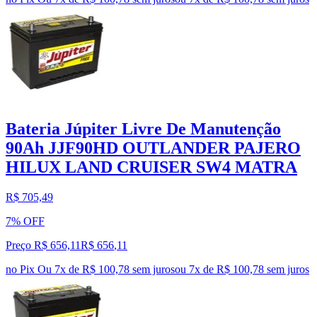
Bateria Júpiter Livre De Manutenção
90Ah JJF90HD OUTLANDER PAJERO
HILUX LAND CRUISER SW4 MATRA
R$ 705,49
7% OFF
Preço R$ 656,11
R$
656
,
11
no Pix
Ou 7x de R$ 100,78 sem juros
ou
7
x de
R$ 100,78
sem juros