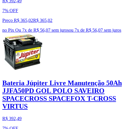
R$ 392,49
7% OFF
Preço R$ 365,02
R$
365
,
02
no Pix
Ou 7x de R$ 56,07 sem juros
ou
7
x de
R$ 56,07
sem juros
Bateria Júpiter Livre Manutenção 50Ah
JJFA50PD GOL POLO SAVEIRO
SPACECROSS SPACEFOX T-CROSS
VIRTUS
R$ 392,49
7% OFF