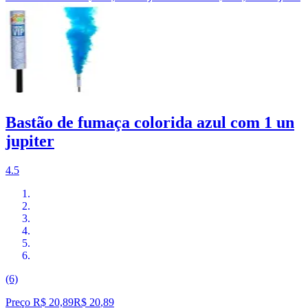
Bastão de fumaça colorida azul com 1 un
jupiter
4.5
(6)
Preço R$ 20,89
R$
20
,
89