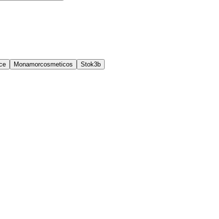
ce
Monamorcosmeticos
Stok3b