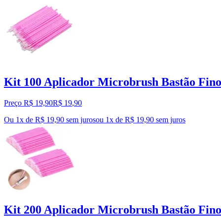
Kit 100 Aplicador Microbrush Bastão Fino
Preço R$ 19,90
R$
19
,
90
Ou 1x de R$ 19,90 sem juros
ou
1
x de
R$ 19,90
sem juros
Kit 200 Aplicador Microbrush Bastão Fino