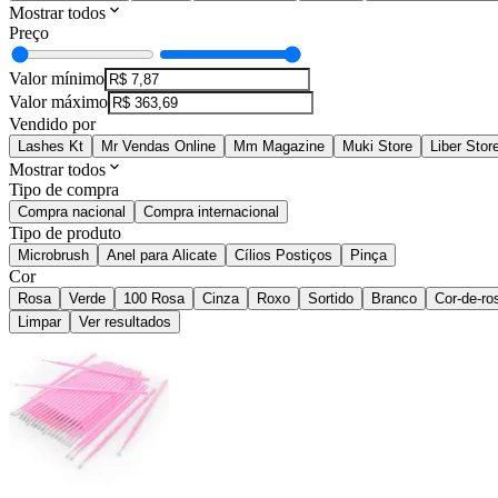
Mostrar todos
Preço
Valor mínimo
Valor máximo
Vendido por
Lashes Kt
Mr Vendas Online
Mm Magazine
Muki Store
Liber Stor
Mostrar todos
Tipo de compra
Compra nacional
Compra internacional
Tipo de produto
Microbrush
Anel para Alicate
Cílios Postiços
Pinça
Cor
Rosa
Verde
100 Rosa
Cinza
Roxo
Sortido
Branco
Cor-de-ro
Limpar
Ver resultados