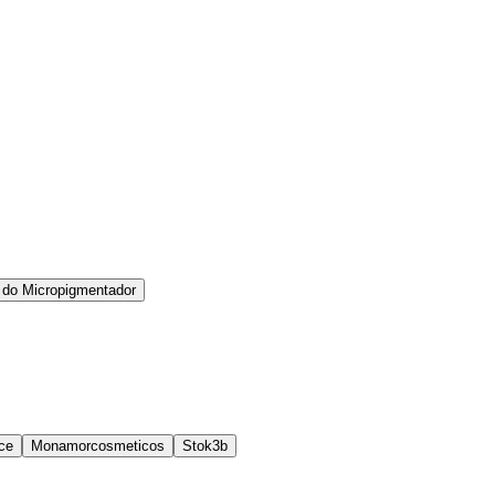
 do Micropigmentador
ce
Monamorcosmeticos
Stok3b