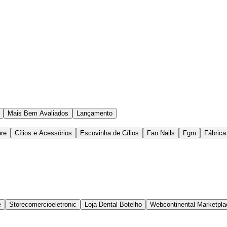
Mais Bem Avaliados
Lançamento
ore
Cílios e Acessórios
Escovinha de Cílios
Fan Nails
Fgm
Fábrica
e
Storecomercioeletronic
Loja Dental Botelho
Webcontinental Marketpla