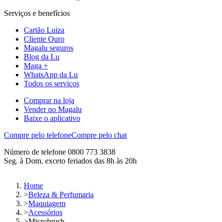
Serviços e benefícios
Cartão Luiza
Cliente Ouro
Magalu seguros
Blog da Lu
Maga +
WhatsApp da Lu
Todos os serviços
Comprar na loja
Vender no Magalu
Baixe o aplicativo
Compre pelo telefone
Compre pelo chat
Número de telefone 0800 773 3838
Seg. à Dom. exceto feriados das 8h às 20h
Home
>
Beleza & Perfumaria
>
Maquiagem
>
Acessórios
>
Microbrush