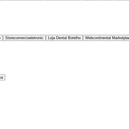
e
Storecomercioeletronic
Loja Dental Botelho
Webcontinental Marketpla
sa