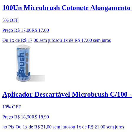
100Un Microbrush Cotonete Alongamento F
5% OFF
Preço R$ 17,00
R$
17
,
00
Ou 1x de R$ 17,00 sem juros
ou
1
x de
R$ 17,00
sem juros
Aplicador Descartável Microbrush C/100 -
10% OFF
Preço R$ 18,90
R$
18
,
90
no Pix
Ou 1x de R$ 21,00 sem juros
ou
1
x de
R$ 21,00
sem juros