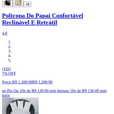
+8
Poltrona Do Papai Confortável
Reclinável E Retrátil
4.8
(192)
7% OFF
Preço R$ 1.208,99
R$
1.208
,
99
no Pix
Ou 10x de R$ 130,00 sem juros
ou
10
x de
R$ 130,00
sem
juros