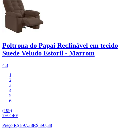
Poltrona do Papai Reclinável em tecido
Suede Veludo Estoril - Marrom
4.3
(199)
7% OFF
Preço R$ 897,38
R$
897
,
38