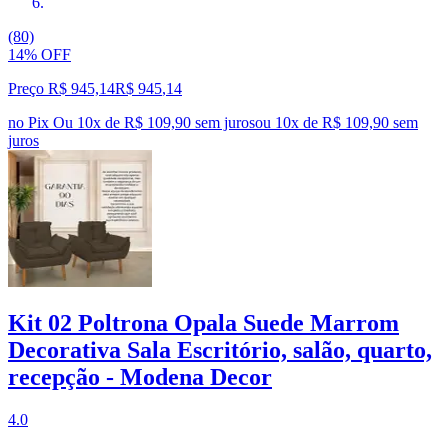
(80)
14% OFF
Preço R$ 945,14
R$
945
,
14
no Pix
Ou 10x de R$ 109,90 sem juros
ou
10
x de
R$ 109,90
sem
juros
Kit 02 Poltrona Opala Suede Marrom
Decorativa Sala Escritório, salão, quarto,
recepção - Modena Decor
4.0