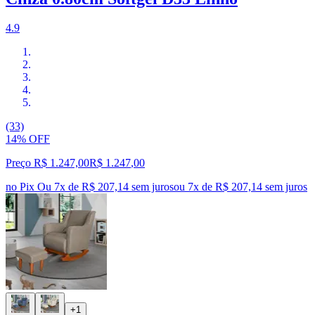
4.9
(33)
14% OFF
Preço R$ 1.247,00
R$
1.247
,
00
no Pix
Ou 7x de R$ 207,14 sem juros
ou
7
x de
R$ 207,14
sem juros
+1