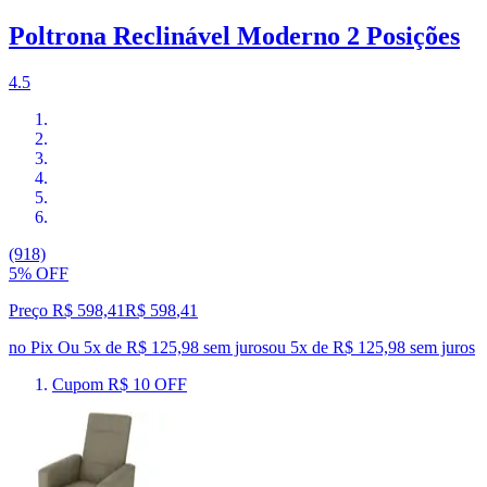
Poltrona Reclinável Moderno 2 Posições
4.5
(918)
5% OFF
Preço R$ 598,41
R$
598
,
41
no Pix
Ou 5x de R$ 125,98 sem juros
ou
5
x de
R$ 125,98
sem juros
Cupom R$ 10 OFF