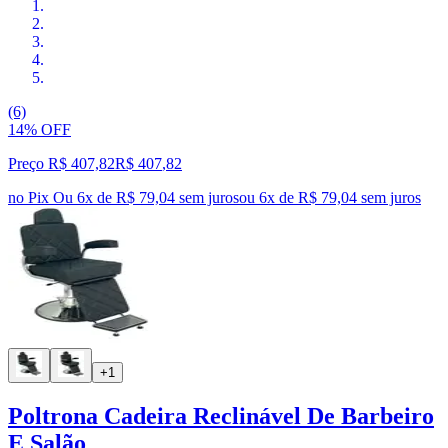
(6)
14% OFF
Preço R$ 407,82
R$
407
,
82
no Pix
Ou 6x de R$ 79,04 sem juros
ou
6
x de
R$ 79,04
sem juros
+1
Poltrona Cadeira Reclinável De Barbeiro
E Salão