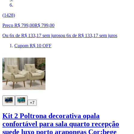
(1428)
Preço R$ 799,00
R$
799
,
00
Ou 6x de R$ 133,17 sem juros
ou
6
x de
R$ 133,17
sem juros
Cupom R$ 10 OFF
+7
Kit 2 Poltrona decorativa opala
confortável para sala quarto recepção
suede luxo porto arapongas Cor:bege