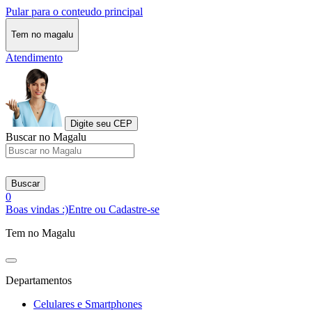
Pular para o conteudo principal
Tem no magalu
Atendimento
Digite seu CEP
Buscar no Magalu
Buscar
0
Boas vindas :)
Entre ou Cadastre-se
Tem no Magalu
Departamentos
Celulares e Smartphones