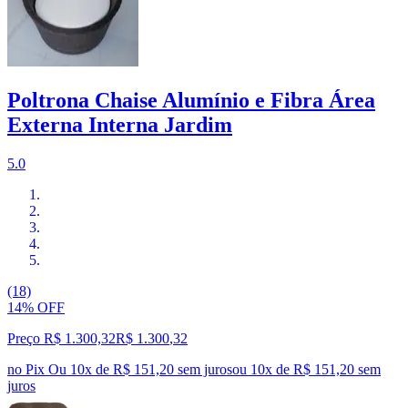
Poltrona Chaise Alumínio e Fibra Área
Externa Interna Jardim
5.0
(18)
14% OFF
Preço R$ 1.300,32
R$
1.300
,
32
no Pix
Ou 10x de R$ 151,20 sem juros
ou
10
x de
R$ 151,20
sem
juros