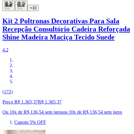
+10
Kit 2 Poltronas Decorativas Para Sala
Recepção Consultório Cadeira Reforçada
Shine Madeira Maciça Tecido Suede
4.2
(172)
Preço R$ 1.365,37
R$
1.365
,
37
Ou 10x de R$ 136,54 sem juros
ou
10
x de
R$ 136,54
sem juros
Cupom 5% OFF