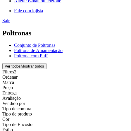
Alterar e-mail ou telefone
Fale com lojista
Sair
Poltronas
Conjunto de Poltronas
Poltrona de Amamentação
Poltrona com Puff
Ver todos
Mostrar todos
Filtros
2
Ordenar
Marca
Preço
Entrega
Avaliação
Vendido por
Tipo de compra
Tipo de produto
Cor
Tipo de Encosto
Estilo