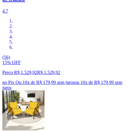
4.7
(56)
15% OFF
Preço R$ 1.529,92
R$
1.529
,
92
no Pix
Ou 10x de R$ 179,99 sem juros
ou
10
x de
R$ 179,99
sem
juros