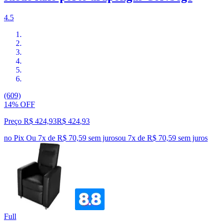
4.5
(609)
14% OFF
Preço R$ 424,93
R$
424
,
93
no Pix
Ou 7x de R$ 70,59 sem juros
ou
7
x de
R$ 70,59
sem juros
Full