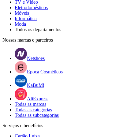
TV e Vídeo
Eletrodomésticos
Móveis
Informática
Moda
Todos os departamentos
Nossas marcas e parceiros
Netshoes
Epoca Cosméticos
KaBuM!
AliExpress
Todas as marcas
Todas as categorias
Todas as subcategorias
Serviços e benefícios
Cartão Luiza