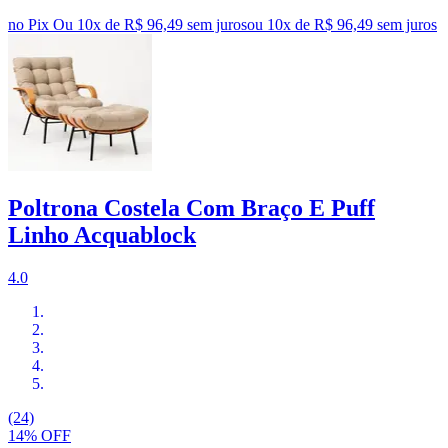
no Pix
Ou 10x de R$ 96,49 sem juros
ou
10
x de
R$ 96,49
sem juros
Poltrona Costela Com Braço E Puff
Linho Acquablock
4.0
(24)
14% OFF