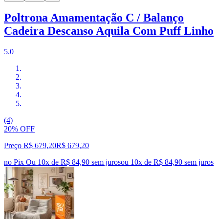
Poltrona Amamentação C / Balanço
Cadeira Descanso Aquila Com Puff Linho
5.0
(4)
20% OFF
Preço R$ 679,20
R$
679
,
20
no Pix
Ou 10x de R$ 84,90 sem juros
ou
10
x de
R$ 84,90
sem juros