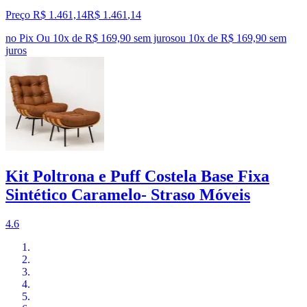
Preço R$ 1.461,14
R$
1.461
,
14
no Pix
Ou 10x de R$ 169,90 sem juros
ou
10
x de
R$ 169,90
sem
juros
Kit Poltrona e Puff Costela Base Fixa
Sintético Caramelo- Straso Móveis
4.6