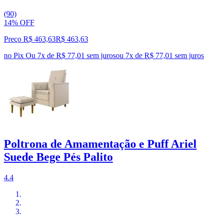
(90)
14% OFF
Preço R$ 463,63
R$
463
,
63
no Pix
Ou 7x de R$ 77,01 sem juros
ou
7
x de
R$ 77,01
sem juros
Poltrona de Amamentação e Puff Ariel
Suede Bege Pés Palito
4.4