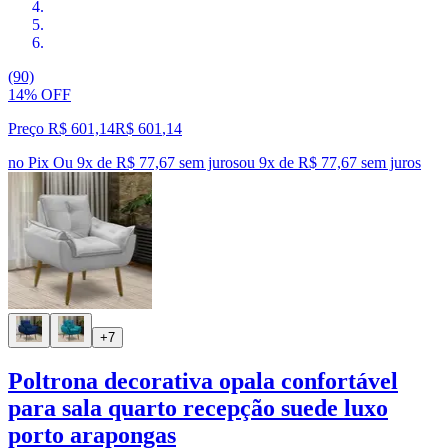
(90)
14% OFF
Preço R$ 601,14
R$
601
,
14
no Pix
Ou 9x de R$ 77,67 sem juros
ou
9
x de
R$ 77,67
sem juros
+7
Poltrona decorativa opala confortável
para sala quarto recepção suede luxo
porto arapongas