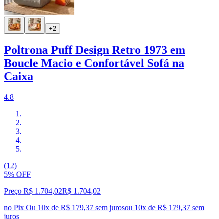
+2
Poltrona Puff Design Retro 1973 em
Boucle Macio e Confortável Sofá na
Caixa
4.8
(12)
5% OFF
Preço R$ 1.704,02
R$
1.704
,
02
no Pix
Ou 10x de R$ 179,37 sem juros
ou
10
x de
R$ 179,37
sem
juros