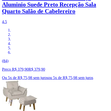
Aluminio Suede Preto Recepção Sala
Quarto Salão de Cabelereiro
4.5
(84)
Preço R$ 379,90
R$
379
,
90
Ou 5x de R$ 75,98 sem juros
ou
5
x de
R$ 75,98
sem juros