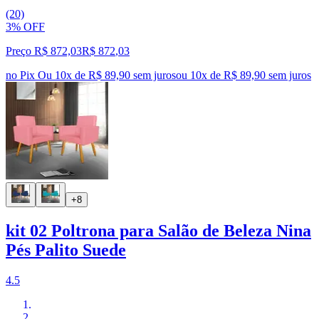
(20)
3% OFF
Preço R$ 872,03
R$
872
,
03
no Pix
Ou 10x de R$ 89,90 sem juros
ou
10
x de
R$ 89,90
sem juros
+8
kit 02 Poltrona para Salão de Beleza Nina
Pés Palito Suede
4.5