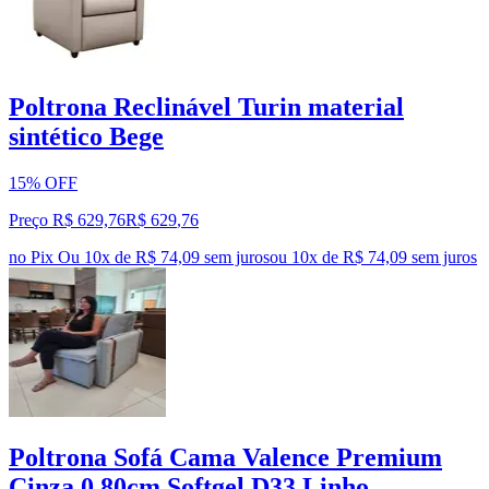
Poltrona Reclinável Turin material
sintético Bege
15% OFF
Preço R$ 629,76
R$
629
,
76
no Pix
Ou 10x de R$ 74,09 sem juros
ou
10
x de
R$ 74,09
sem juros
Poltrona Sofá Cama Valence Premium
Cinza 0.80cm Softgel D33 Linho