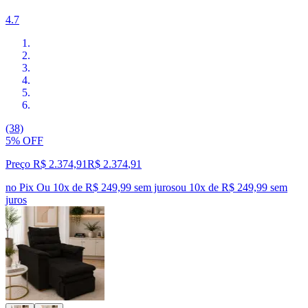
4.7
(38)
5% OFF
Preço R$ 2.374,91
R$
2.374
,
91
no Pix
Ou 10x de R$ 249,99 sem juros
ou
10
x de
R$ 249,99
sem
juros