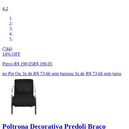
4.2
(744)
14% OFF
Preço R$ 190,05
R$
190
,
05
no Pix
Ou 3x de R$ 73,66 sem juros
ou
3
x de
R$ 73,66
sem juros
Poltrona Decorativa Predoli Braço