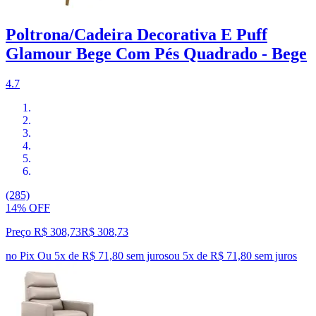
Poltrona/Cadeira Decorativa E Puff
Glamour Bege Com Pés Quadrado - Bege
4.7
(285)
14% OFF
Preço R$ 308,73
R$
308
,
73
no Pix
Ou 5x de R$ 71,80 sem juros
ou
5
x de
R$ 71,80
sem juros