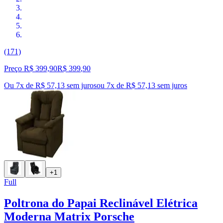
(171)
Preço R$ 399,90
R$
399
,
90
Ou 7x de R$ 57,13 sem juros
ou
7
x de
R$ 57,13
sem juros
+1
Full
Poltrona do Papai Reclinável Elétrica
Moderna Matrix Porsche