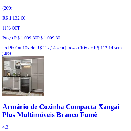
(269)
R$ 1.132,66
11% OFF
Preço R$ 1.009,30
R$
1.009
,
30
no Pix
Ou 10x de R$ 112,14 sem juros
ou
10
x de
R$ 112,14
sem
juros
Armário de Cozinha Compacta Xangai
Plus Multimóveis Branco Fumê
4.3