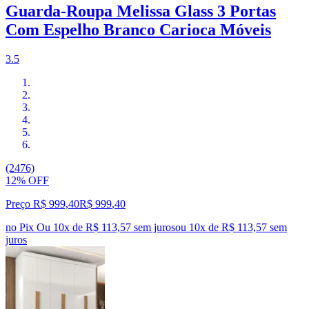
Guarda-Roupa Melissa Glass 3 Portas
Com Espelho Branco Carioca Móveis
3.5
(2476)
12% OFF
Preço R$ 999,40
R$
999
,
40
no Pix
Ou 10x de R$ 113,57 sem juros
ou
10
x de
R$ 113,57
sem
juros