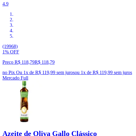
4.9
(19968)
1% OFF
Preço R$ 118,79
R$
118
,
79
no Pix
Ou 1x de R$ 119,99 sem juros
ou
1
x de
R$ 119,99
sem juros
Mercado Full
Azeite de Oliva Gallo Clássico