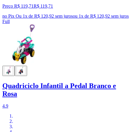
Preço R$ 119,71
R$
119
,
71
no Pix
Ou 1x de R$ 120,92 sem juros
ou
1
x de
R$ 120,92
sem juros
Full
Quadriciclo Infantil a Pedal Branco e
Rosa
4.9