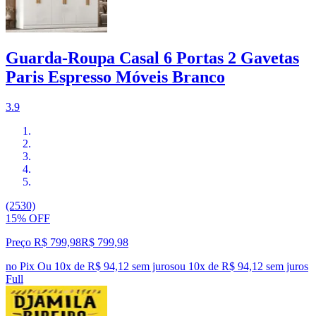
Guarda-Roupa Casal 6 Portas 2 Gavetas
Paris Espresso Móveis Branco
3.9
(2530)
15% OFF
Preço R$ 799,98
R$
799
,
98
no Pix
Ou 10x de R$ 94,12 sem juros
ou
10
x de
R$ 94,12
sem juros
Full