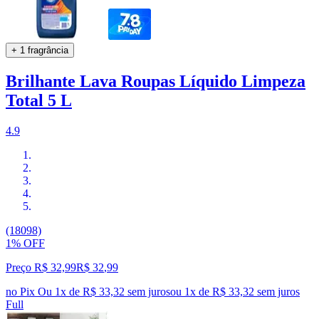
+ 1 fragrância
Brilhante Lava Roupas Líquido Limpeza
Total 5 L
4.9
(18098)
1% OFF
Preço R$ 32,99
R$
32
,
99
no Pix
Ou 1x de R$ 33,32 sem juros
ou
1
x de
R$ 33,32
sem juros
Full