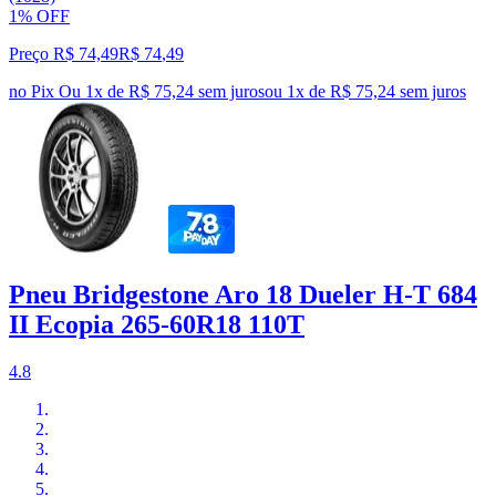
1% OFF
Preço R$ 74,49
R$
74
,
49
no Pix
Ou 1x de R$ 75,24 sem juros
ou
1
x de
R$ 75,24
sem juros
Pneu Bridgestone Aro 18 Dueler H-T 684
II Ecopia 265-60R18 110T
4.8