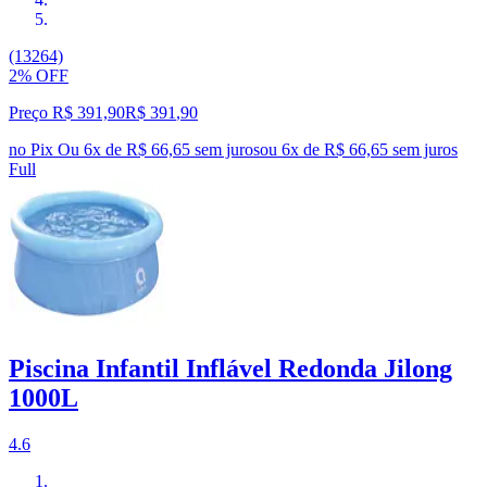
(13264)
2% OFF
Preço R$ 391,90
R$
391
,
90
no Pix
Ou 6x de R$ 66,65 sem juros
ou
6
x de
R$ 66,65
sem juros
Full
Piscina Infantil Inflável Redonda Jilong
1000L
4.6