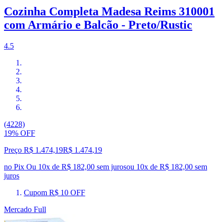
Cozinha Completa Madesa Reims 310001
com Armário e Balcão - Preto/Rustic
4.5
(4228)
19% OFF
Preço R$ 1.474,19
R$
1.474
,
19
no Pix
Ou 10x de R$ 182,00 sem juros
ou
10
x de
R$ 182,00
sem
juros
Cupom R$ 10 OFF
Mercado Full