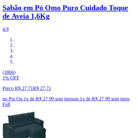
Sabão em Pó Omo Puro Cuidado Toque
de Aveia 1,6Kg
4.9
(1866)
1% OFF
Preço R$ 27,71
R$
27
,
71
no Pix
Ou 1x de R$ 27,99 sem juros
ou
1
x de
R$ 27,99
sem juros
Full