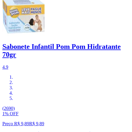
Sabonete Infantil Pom Pom Hidratante
70gr
4.9
(2690)
1% OFF
Preço R$ 9,89
R$
9
,
89