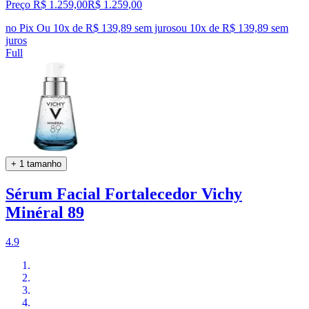
Preço R$ 1.259,00
R$
1.259
,
00
no Pix
Ou 10x de R$ 139,89 sem juros
ou
10
x de
R$ 139,89
sem
juros
Full
+ 1 tamanho
Sérum Facial Fortalecedor Vichy
Minéral 89
4.9