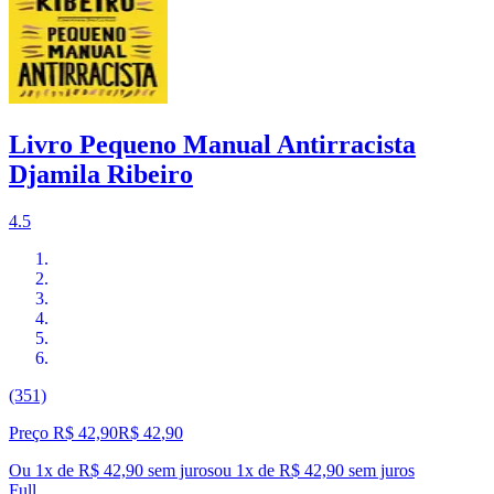
Livro Pequeno Manual Antirracista
Djamila Ribeiro
4.5
(351)
Preço R$ 42,90
R$
42
,
90
Ou 1x de R$ 42,90 sem juros
ou
1
x de
R$ 42,90
sem juros
Full