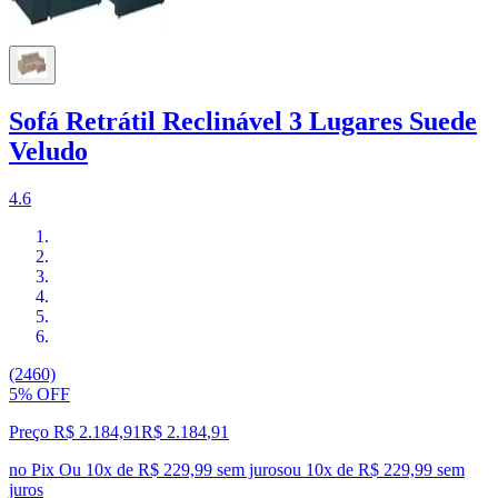
Sofá Retrátil Reclinável 3 Lugares Suede
Veludo
4.6
(2460)
5% OFF
Preço R$ 2.184,91
R$
2.184
,
91
no Pix
Ou 10x de R$ 229,99 sem juros
ou
10
x de
R$ 229,99
sem
juros