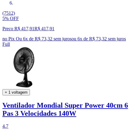
(7512)
5% OFF
Preço R$ 417,91
R$
417
,
91
no Pix
Ou 6x de R$ 73,32 sem juros
ou
6
x de
R$ 73,32
sem juros
Full
+ 1 voltagem
Ventilador Mondial Super Power 40cm 6
Pas 3 Velocidades 140W
4.7