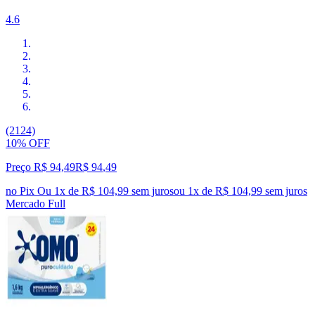
4.6
(2124)
10% OFF
Preço R$ 94,49
R$
94
,
49
no Pix
Ou 1x de R$ 104,99 sem juros
ou
1
x de
R$ 104,99
sem juros
Mercado Full