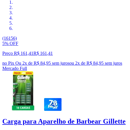
(16156)
5% OFF
Preço R$ 161,41
R$
161
,
41
no Pix
Ou 2x de R$ 84,95 sem juros
ou
2
x de
R$ 84,95
sem juros
Mercado Full
Carga para Aparelho de Barbear Gillette