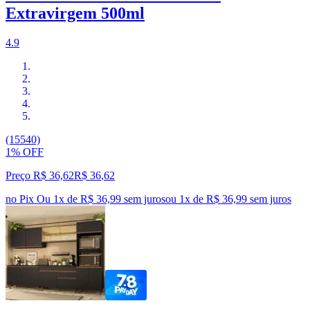
Extravirgem 500ml
4.9
(15540)
1% OFF
Preço R$ 36,62
R$
36
,
62
no Pix
Ou 1x de R$ 36,99 sem juros
ou
1
x de
R$ 36,99
sem juros