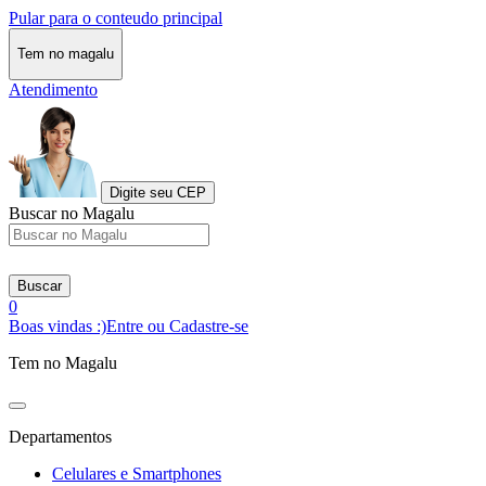
Pular para o conteudo principal
Tem no magalu
Atendimento
Digite seu CEP
Buscar no Magalu
Buscar
0
Boas vindas :)
Entre ou Cadastre-se
Tem no Magalu
Departamentos
Celulares e Smartphones