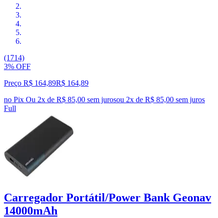
(1714)
3% OFF
Preço R$ 164,89
R$
164
,
89
no Pix
Ou 2x de R$ 85,00 sem juros
ou
2
x de
R$ 85,00
sem juros
Full
Carregador Portátil/Power Bank Geonav
14000mAh