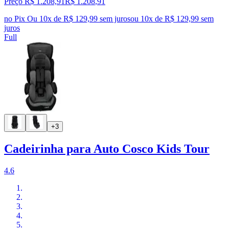
Preço R$ 1.208,91
R$
1.208
,
91
no Pix
Ou 10x de R$ 129,99 sem juros
ou
10
x de
R$ 129,99
sem
juros
Full
+3
Cadeirinha para Auto Cosco Kids Tour
4.6