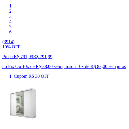
(3914)
10% OFF
Preço R$ 791,99
R$
791
,
99
no Pix
Ou 10x de R$ 88,00 sem juros
ou
10
x de
R$ 88,00
sem juros
Cupom R$ 30 OFF