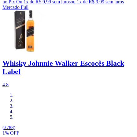
no Pix
Ou 1x de R$ 9,99 sem juros
ou
1
x de
R$ 9,99
sem juros
Mercado Full
Whisky Johnnie Walker Escocês Black
Label
4.8
(3788)
1% OFF