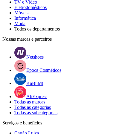
TV e Vídeo
Eletrodomésticos
Móveis
Informática
Moda
Todos os departamentos
Nossas marcas e parceiros
Netshoes
Epoca Cosméticos
KaBuM!
AliExpress
Todas as marcas
Todas as categorias
Todas as subcategorias
Serviços e benefícios
Cartão Luiza