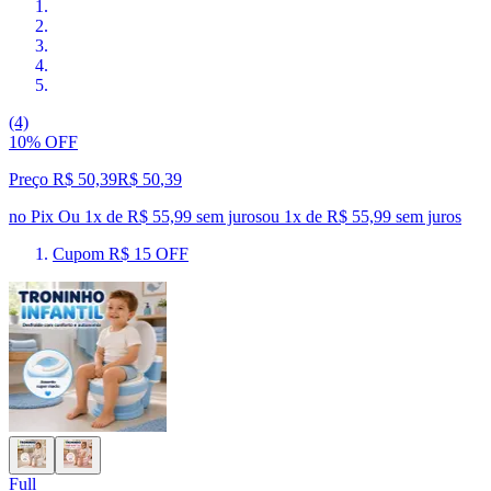
(4)
10% OFF
Preço R$ 50,39
R$
50
,
39
no Pix
Ou 1x de R$ 55,99 sem juros
ou
1
x de
R$ 55,99
sem juros
Cupom R$ 15 OFF
Full