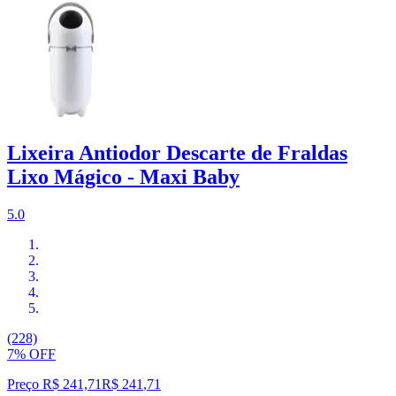
Lixeira Antiodor Descarte de Fraldas
Lixo Mágico - Maxi Baby
5.0
(228)
7% OFF
Preço R$ 241,71
R$
241
,
71