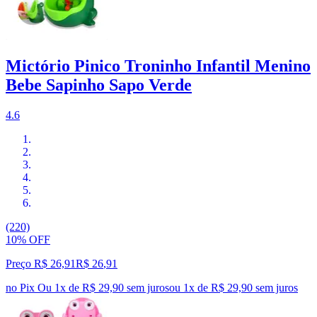
Mictório Pinico Troninho Infantil Menino
Bebe Sapinho Sapo Verde
4.6
(220)
10% OFF
Preço R$ 26,91
R$
26
,
91
no Pix
Ou 1x de R$ 29,90 sem juros
ou
1
x de
R$ 29,90
sem juros