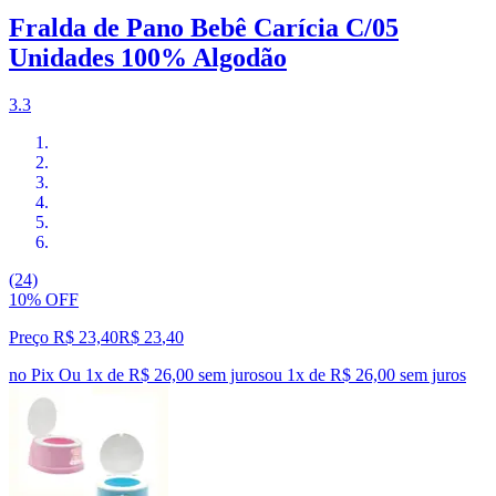
Fralda de Pano Bebê Carícia C/05
Unidades 100% Algodão
3.3
(24)
10% OFF
Preço R$ 23,40
R$
23
,
40
no Pix
Ou 1x de R$ 26,00 sem juros
ou
1
x de
R$ 26,00
sem juros