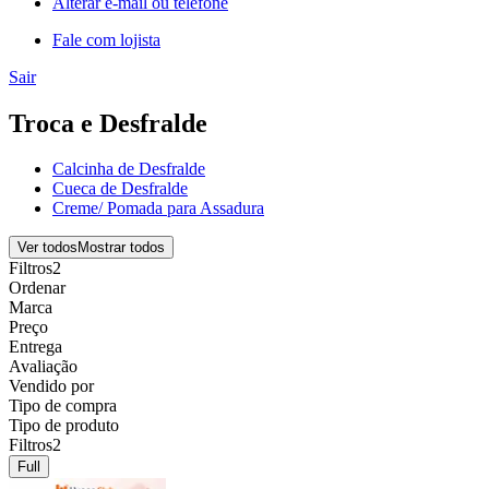
Alterar e-mail ou telefone
Fale com lojista
Sair
Troca e Desfralde
Calcinha de Desfralde
Cueca de Desfralde
Creme/ Pomada para Assadura
Ver todos
Mostrar todos
Filtros
2
Ordenar
Marca
Preço
Entrega
Avaliação
Vendido por
Tipo de compra
Tipo de produto
Filtros
2
Full