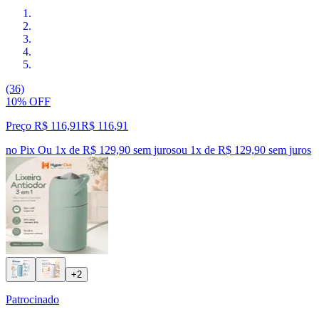
(36)
10% OFF
Preço R$ 116,91
R$
116
,
91
no Pix
Ou 1x de R$ 129,90 sem juros
ou
1
x de
R$ 129,90
sem juros
+2
Patrocinado