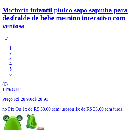
Mictorio infantil pinico sapo sapinha para
desfralde de bebe meinino interativo com
ventosa
4.7
(6)
14% OFF
Preço R$ 28,90
R$
28
,
90
no Pix
Ou 1x de R$ 33,60 sem juros
ou
1
x de
R$ 33,60
sem juros