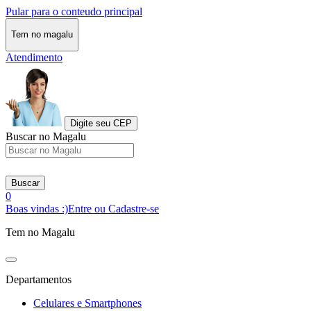
Pular para o conteudo principal
Tem no magalu
Atendimento
Digite seu CEP
Buscar no Magalu
Buscar
0
Boas vindas :)
Entre ou Cadastre-se
Tem no Magalu
Departamentos
Celulares e Smartphones