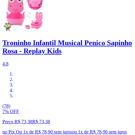
Troninho Infantil Musical Penico Sapinho
Rosa - Replay Kids
4.8
(78)
7% OFF
Preço R$ 73,38
R$
73
,
38
no Pix
Ou 1x de R$ 78,90 sem juros
ou
1
x de
R$ 78,90
sem juros