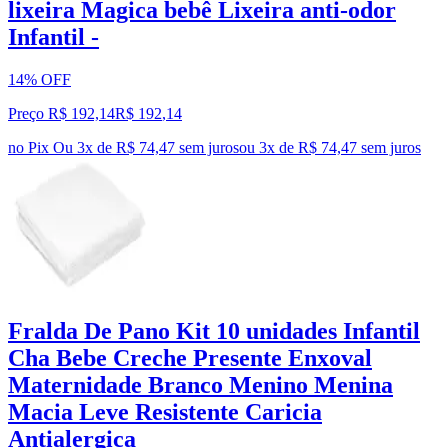
lixeira Magica bebê Lixeira anti-odor
Infantil -
14% OFF
Preço R$ 192,14
R$
192
,
14
no Pix
Ou 3x de R$ 74,47 sem juros
ou
3
x de
R$ 74,47
sem juros
Fralda De Pano Kit 10 unidades Infantil
Cha Bebe Creche Presente Enxoval
Maternidade Branco Menino Menina
Macia Leve Resistente Caricia
Antialergica