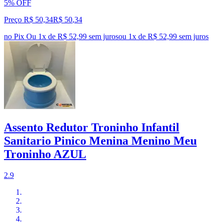
5% OFF
Preço R$ 50,34
R$
50
,
34
no Pix
Ou 1x de R$ 52,99 sem juros
ou
1
x de
R$ 52,99
sem juros
Assento Redutor Troninho Infantil
Sanitario Pinico Menina Menino Meu
Troninho AZUL
2.9