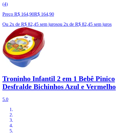
(4)
Preço R$ 164,90
R$
164
,
90
Ou 2x de R$ 82,45 sem juros
ou
2
x de
R$ 82,45
sem juros
Troninho Infantil 2 em 1 Bebê Pinico
Desfralde Bichinhos Azul e Vermelho
5.0