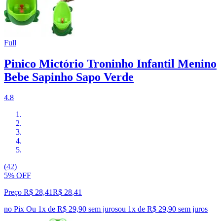
Full
Pinico Mictório Troninho Infantil Menino
Bebe Sapinho Sapo Verde
4.8
(42)
5% OFF
Preço R$ 28,41
R$
28
,
41
no Pix
Ou 1x de R$ 29,90 sem juros
ou
1
x de
R$ 29,90
sem juros