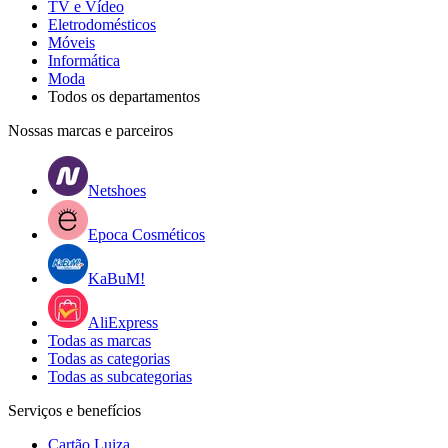
TV e Vídeo
Eletrodomésticos
Móveis
Informática
Moda
Todos os departamentos
Nossas marcas e parceiros
Netshoes
Epoca Cosméticos
KaBuM!
AliExpress
Todas as marcas
Todas as categorias
Todas as subcategorias
Serviços e benefícios
Cartão Luiza