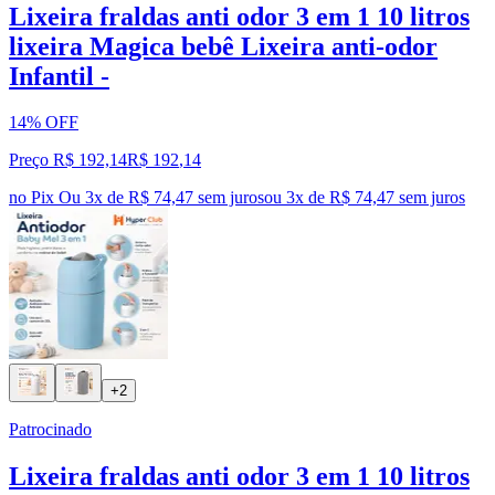
Lixeira fraldas anti odor 3 em 1 10 litros
lixeira Magica bebê Lixeira anti-odor
Infantil -
14% OFF
Preço R$ 192,14
R$
192
,
14
no Pix
Ou 3x de R$ 74,47 sem juros
ou
3
x de
R$ 74,47
sem juros
+2
Patrocinado
Lixeira fraldas anti odor 3 em 1 10 litros