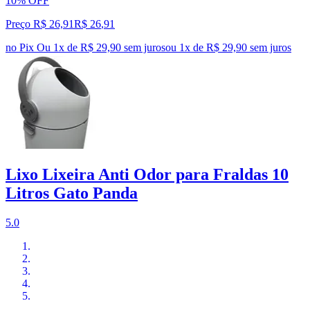
10% OFF
Preço R$ 26,91
R$
26
,
91
no Pix
Ou 1x de R$ 29,90 sem juros
ou
1
x de
R$ 29,90
sem juros
Lixo Lixeira Anti Odor para Fraldas 10
Litros Gato Panda
5.0