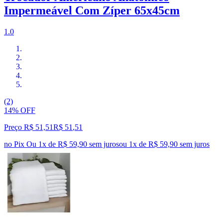
Impermeável Com Zíper 65x45cm
1.0
(2)
14% OFF
Preço R$ 51,51
R$
51
,
51
no Pix
Ou 1x de R$ 59,90 sem juros
ou
1
x de
R$ 59,90
sem juros