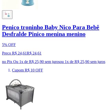
Penico troninho Baby Nico Para Bebê
Desfralde Pinico menina menino
5% OFF
Preço R$ 24,61
R$
24
,
61
no Pix
Ou 1x de R$ 25,90 sem juros
ou
1
x de
R$ 25,90
sem juros
Cupom R$ 10 OFF