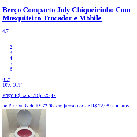
Berço Compacto Joly Chiqueirinho Com
Mosquiteiro Trocador e Móbile
4.7
(97)
10% OFF
Preço R$ 525,47
R$
525
,
47
no Pix
Ou 8x de R$ 72,98 sem juros
ou
8
x de
R$ 72,98
sem juros