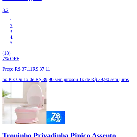
3.2
(18)
7% OFF
Preço R$ 37,11
R$
37
,
11
no Pix
Ou 1x de R$ 39,90 sem juros
ou
1
x de
R$ 39,90
sem juros
Troninho Privadinha Pinico Assento