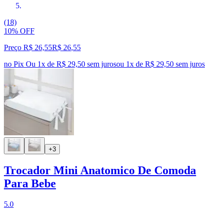
(18)
10% OFF
Preço R$ 26,55
R$
26
,
55
no Pix
Ou 1x de R$ 29,50 sem juros
ou
1
x de
R$ 29,50
sem juros
+3
Trocador Mini Anatomico De Comoda
Para Bebe
5.0