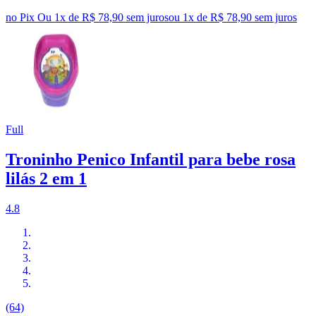
no Pix
Ou 1x de R$ 78,90 sem juros
ou
1
x de
R$ 78,90
sem juros
Full
Troninho Penico Infantil para bebe rosa
lilás 2 em 1
4.8
(64)