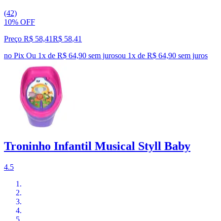
(42)
10% OFF
Preço R$ 58,41
R$
58
,
41
no Pix
Ou 1x de R$ 64,90 sem juros
ou
1
x de
R$ 64,90
sem juros
Troninho Infantil Musical Styll Baby
4.5