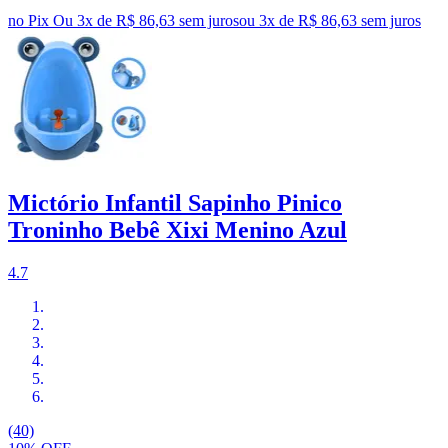
no Pix
Ou 3x de R$ 86,63 sem juros
ou
3
x de
R$ 86,63
sem juros
Mictório Infantil Sapinho Pinico
Troninho Bebê Xixi Menino Azul
4.7
(40)