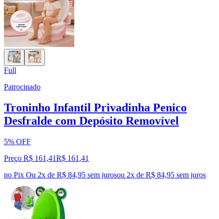
Full
Patrocinado
Troninho Infantil Privadinha Penico
Desfralde com Depósito Removível
5% OFF
Preço R$ 161,41
R$
161
,
41
no Pix
Ou 2x de R$ 84,95 sem juros
ou
2
x de
R$ 84,95
sem juros