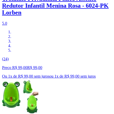
Redutor Infantil Menina Rosa - 6024-PK
Lorben
5.0
(24)
Preço R$ 99,00
R$
99
,
00
Ou 1x de R$ 99,00 sem juros
ou
1
x de
R$ 99,00
sem juros