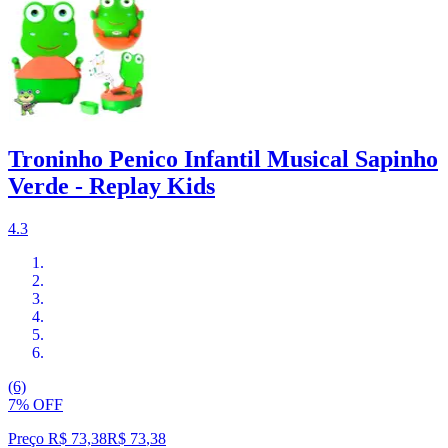
Troninho Penico Infantil Musical Sapinho
Verde - Replay Kids
4.3
(6)
7% OFF
Preço R$ 73,38
R$
73
,
38