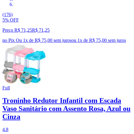
(176)
5% OFF
Preço R$ 71,25
R$
71
,
25
no Pix
Ou 1x de R$ 75,00 sem juros
ou
1
x de
R$ 75,00
sem juros
Full
Troninho Redutor Infantil com Escada
Vaso Sanitário com Assento Rosa, Azul ou
Cinza
4.8