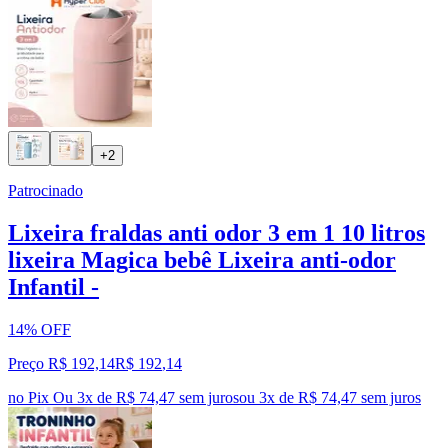
+2
Patrocinado
Lixeira fraldas anti odor 3 em 1 10 litros
lixeira Magica bebê Lixeira anti-odor
Infantil -
14% OFF
Preço R$ 192,14
R$
192
,
14
no Pix
Ou 3x de R$ 74,47 sem juros
ou
3
x de
R$ 74,47
sem juros