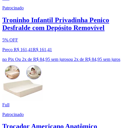
Patrocinado
Troninho Infantil Privadinha Penico
Desfralde com Depósito Removível
5% OFF
Preço R$ 161,41
R$
161
,
41
no Pix
Ou 2x de R$ 84,95 sem juros
ou
2
x de
R$ 84,95
sem juros
Full
Patrocinado
Trocador Americano Anatômico