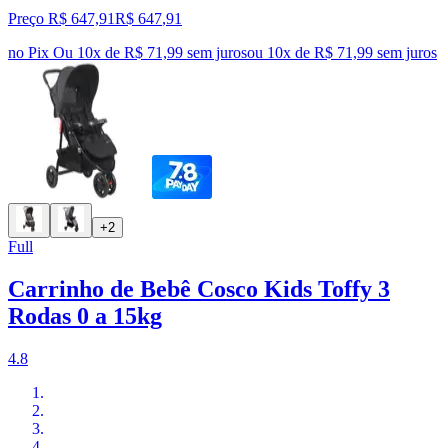
Preço R$ 647,91
R$
647
,
91
no Pix
Ou 10x de R$ 71,99 sem juros
ou
10
x de
R$ 71,99
sem juros
+2
Full
Carrinho de Bebê Cosco Kids Toffy 3
Rodas 0 a 15kg
4.8