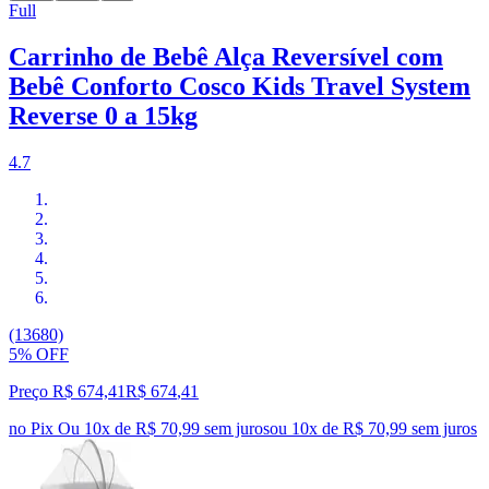
Full
Carrinho de Bebê Alça Reversível com
Bebê Conforto Cosco Kids Travel System
Reverse 0 a 15kg
4.7
(13680)
5% OFF
Preço R$ 674,41
R$
674
,
41
no Pix
Ou 10x de R$ 70,99 sem juros
ou
10
x de
R$ 70,99
sem juros