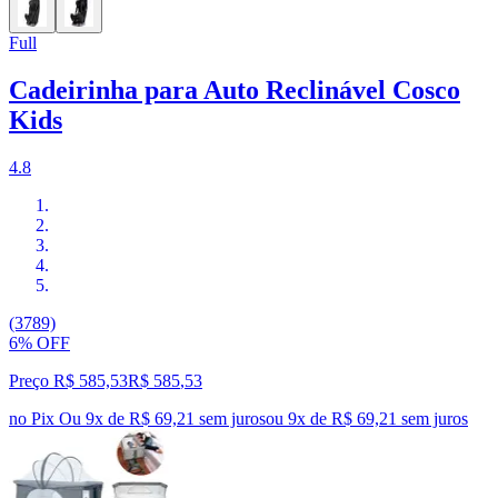
Full
Cadeirinha para Auto Reclinável Cosco
Kids
4.8
(3789)
6% OFF
Preço R$ 585,53
R$
585
,
53
no Pix
Ou 9x de R$ 69,21 sem juros
ou
9
x de
R$ 69,21
sem juros