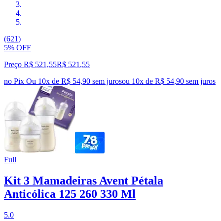
(621)
5% OFF
Preço R$ 521,55
R$
521
,
55
no Pix
Ou 10x de R$ 54,90 sem juros
ou
10
x de
R$ 54,90
sem juros
Full
Kit 3 Mamadeiras Avent Pétala
Anticólica 125 260 330 Ml
5.0