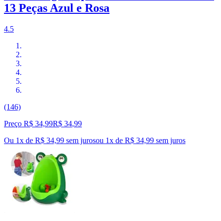
13 Peças Azul e Rosa
4.5
(146)
Preço R$ 34,99
R$
34
,
99
Ou 1x de R$ 34,99 sem juros
ou
1
x de
R$ 34,99
sem juros