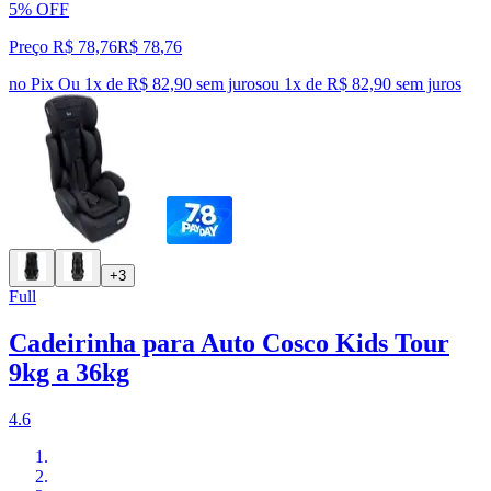
5% OFF
Preço R$ 78,76
R$
78
,
76
no Pix
Ou 1x de R$ 82,90 sem juros
ou
1
x de
R$ 82,90
sem juros
+3
Full
Cadeirinha para Auto Cosco Kids Tour
9kg a 36kg
4.6