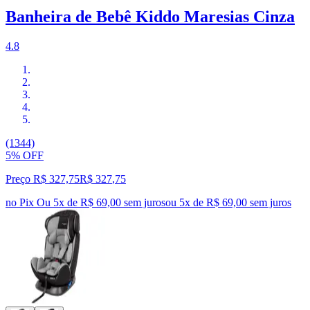
Banheira de Bebê Kiddo Maresias Cinza
4.8
(1344)
5% OFF
Preço R$ 327,75
R$
327
,
75
no Pix
Ou 5x de R$ 69,00 sem juros
ou
5
x de
R$ 69,00
sem juros