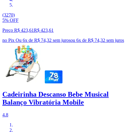
(3270)
5% OFF
Preço R$ 423,61
R$
423
,
61
no Pix
Ou 6x de R$ 74,32 sem juros
ou
6
x de
R$ 74,32
sem juros
Cadeirinha Descanso Bebe Musical
Balanço Vibratória Mobile
4.8