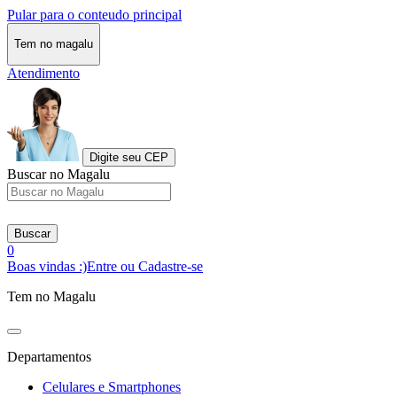
Pular para o conteudo principal
Tem no magalu
Atendimento
Digite seu CEP
Buscar no Magalu
Buscar
0
Boas vindas :)
Entre ou Cadastre-se
Tem no Magalu
Departamentos
Celulares e Smartphones