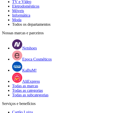
TV e Vídeo
Eletrodomésticos
Móveis
Informática
Moda
Todos os departamentos
Nossas marcas e parceiros
Netshoes
Epoca Cosméticos
KaBuM!
AliExpress
Todas as marcas
Todas as categorias
Todas as subcategorias
Serviços e benefícios
Cartão Luiza