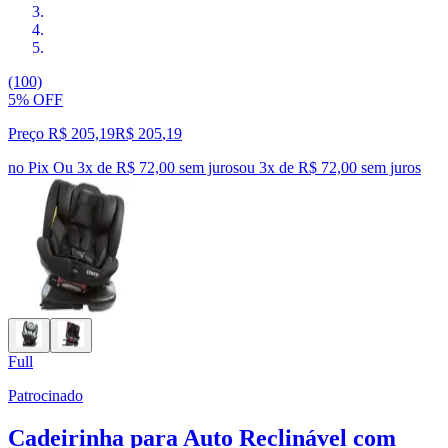
(100)
5% OFF
Preço R$ 205,19
R$
205
,
19
no Pix
Ou 3x de R$ 72,00 sem juros
ou
3
x de
R$ 72,00
sem juros
Full
Patrocinado
Cadeirinha para Auto Reclinável com