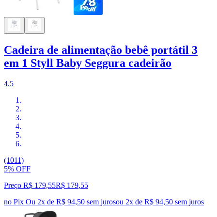
Cadeira de alimentação bebê portátil 3
em 1 Styll Baby Seggura cadeirão
4.5
(1011)
5% OFF
Preço R$ 179,55
R$
179
,
55
no Pix
Ou 2x de R$ 94,50 sem juros
ou
2
x de
R$ 94,50
sem juros