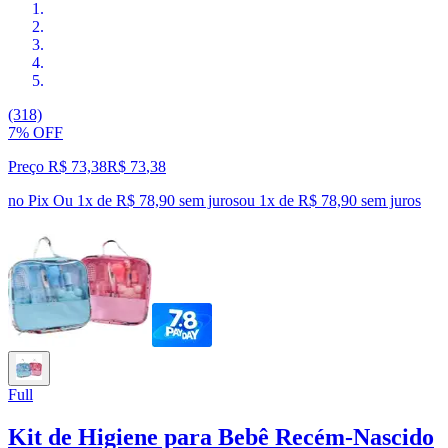
(318)
7% OFF
Preço R$ 73,38
R$
73
,
38
no Pix
Ou 1x de R$ 78,90 sem juros
ou
1
x de
R$ 78,90
sem juros
Full
Kit de Higiene para Bebê Recém-Nascido