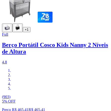
+1
Full
Berço Portátil Cosco Kids Nanny 2 Níveis
de Altura
4.8
(903)
5% OFF
Preço R$ 465,41
R$
465
,
41