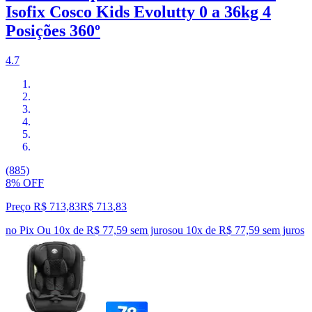
Isofix Cosco Kids Evolutty 0 a 36kg 4
Posições 360º
4.7
(885)
8% OFF
Preço R$ 713,83
R$
713
,
83
no Pix
Ou 10x de R$ 77,59 sem juros
ou
10
x de
R$ 77,59
sem juros