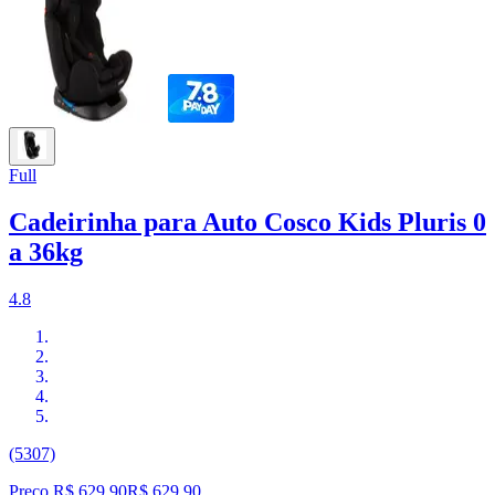
Full
Cadeirinha para Auto Cosco Kids Pluris 0
a 36kg
4.8
(5307)
Preço R$ 629,90
R$
629
,
90