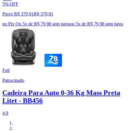
5% OFF
Preço R$ 379,91
R$
379
,
91
no Pix
Ou 5x de R$ 79,98 sem juros
ou
5
x de
R$ 79,98
sem juros
Full
Patrocinado
Cadeira Para Auto 0-36 Kg Mass Preta
Litet - BB456
4.9