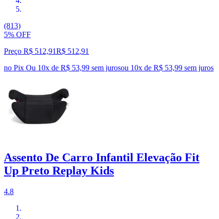
(813)
5% OFF
Preço R$ 512,91
R$
512
,
91
no Pix
Ou 10x de R$ 53,99 sem juros
ou
10
x de
R$ 53,99
sem juros
Assento De Carro Infantil Elevação Fit
Up Preto Replay Kids
4.8