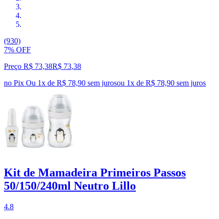
(930)
7% OFF
Preço R$ 73,38
R$
73
,
38
no Pix
Ou 1x de R$ 78,90 sem juros
ou
1
x de
R$ 78,90
sem juros
Kit de Mamadeira Primeiros Passos
50/150/240ml Neutro Lillo
4.8