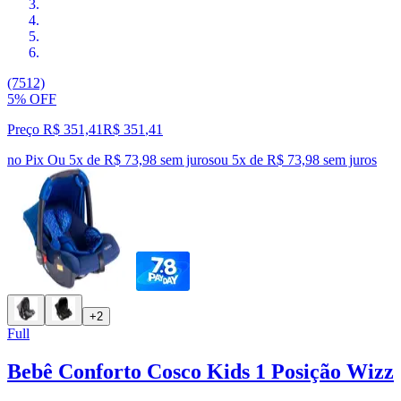
(7512)
5% OFF
Preço R$ 351,41
R$
351
,
41
no Pix
Ou 5x de R$ 73,98 sem juros
ou
5
x de
R$ 73,98
sem juros
+2
Full
Bebê Conforto Cosco Kids 1 Posição Wizz