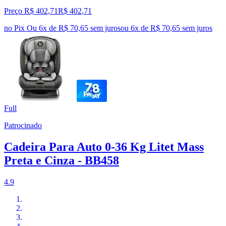
Preço R$ 402,71
R$
402
,
71
no Pix
Ou 6x de R$ 70,65 sem juros
ou
6
x de
R$ 70,65
sem juros
Full
Patrocinado
Cadeira Para Auto 0-36 Kg Litet Mass
Preta e Cinza - BB458
4.9