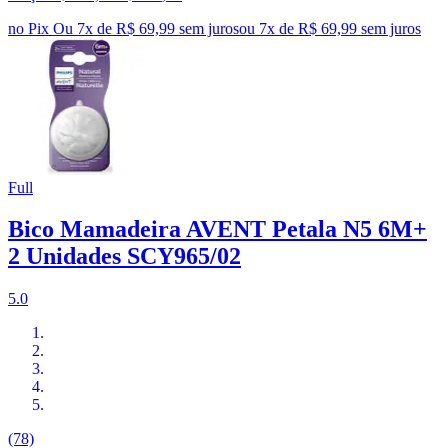
no Pix
Ou 7x de R$ 69,99 sem juros
ou
7
x de
R$ 69,99
sem juros
Full
Bico Mamadeira AVENT Petala N5 6M+
2 Unidades SCY965/02
5.0
(78)