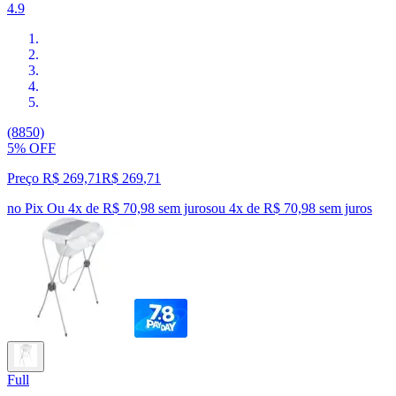
4.9
(8850)
5% OFF
Preço R$ 269,71
R$
269
,
71
no Pix
Ou 4x de R$ 70,98 sem juros
ou
4
x de
R$ 70,98
sem juros
Full