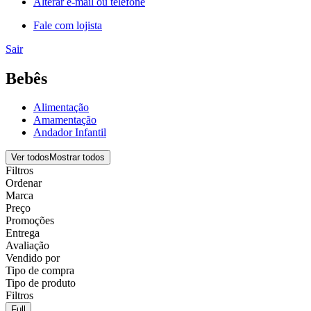
Alterar e-mail ou telefone
Fale com lojista
Sair
Bebês
Alimentação
Amamentação
Andador Infantil
Ver todos
Mostrar todos
Filtros
Ordenar
Marca
Preço
Promoções
Entrega
Avaliação
Vendido por
Tipo de compra
Tipo de produto
Filtros
Full