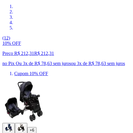
(12)
10% OFF
Preço R$ 212,31
R$
212
,
31
no Pix
Ou 3x de R$ 78,63 sem juros
ou
3
x de
R$ 78,63
sem juros
Cupom 10% OFF
+6