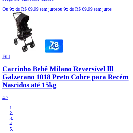
Ou 9x de R$ 69,99 sem juros
ou
9
x de
R$ 69,99
sem juros
Full
Carrinho Bebê Milano Reversível lll
Galzerano 1018 Preto Cobre para Recém
Nascidos até 15kg
4.7