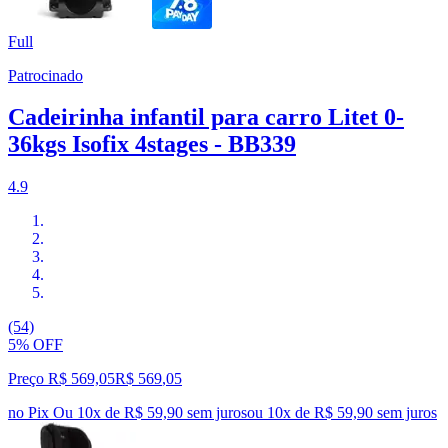
Full
Patrocinado
Cadeirinha infantil para carro Litet 0-
36kgs Isofix 4stages - BB339
4.9
(54)
5% OFF
Preço R$ 569,05
R$
569
,
05
no Pix
Ou 10x de R$ 59,90 sem juros
ou
10
x de
R$ 59,90
sem juros