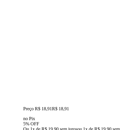
Preço R$ 18,91
R$
18
,
91
no Pix
5% OFF
Ou 1x de R$ 19,90 sem juros
ou
1
x de
R$ 19,90
sem