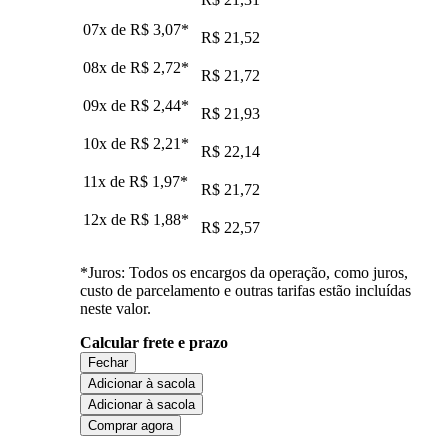
07x de
R$ 3,07
*
R$ 21,52
08x de
R$ 2,72
*
R$ 21,72
09x de
R$ 2,44
*
R$ 21,93
10x de
R$ 2,21
*
R$ 22,14
11x de
R$ 1,97
*
R$ 21,72
12x de
R$ 1,88
*
R$ 22,57
*Juros: Todos os encargos da operação, como juros,
custo de parcelamento e outras tarifas estão incluídas
neste valor.
Calcular frete e prazo
Fechar
Adicionar à sacola
Adicionar à sacola
Comprar agora