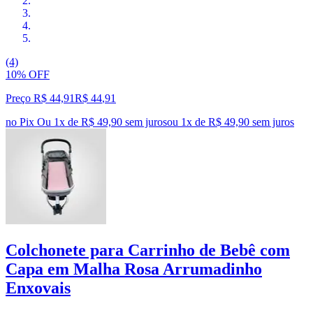
(4)
10% OFF
Preço R$ 44,91
R$
44
,
91
no Pix
Ou 1x de R$ 49,90 sem juros
ou
1
x de
R$ 49,90
sem juros
Colchonete para Carrinho de Bebê com
Capa em Malha Rosa Arrumadinho
Enxovais