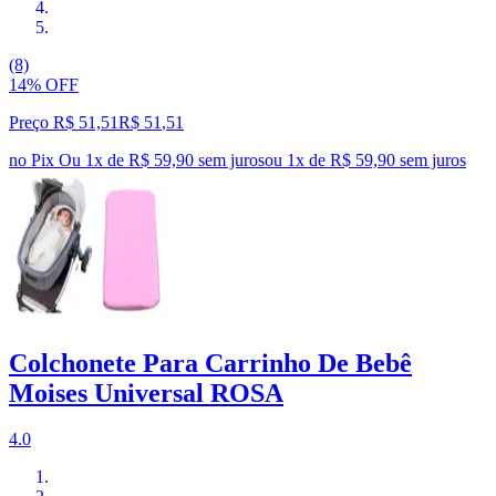
(8)
14% OFF
Preço R$ 51,51
R$
51
,
51
no Pix
Ou 1x de R$ 59,90 sem juros
ou
1
x de
R$ 59,90
sem juros
Colchonete Para Carrinho De Bebê
Moises Universal ROSA
4.0