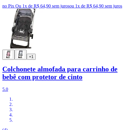
no Pix
Ou 1x de R$ 64,90 sem juros
ou
1
x de
R$ 64,90
sem juros
+1
Colchonete almofada para carrinho de
bebê com protetor de cinto
5.0
(4)