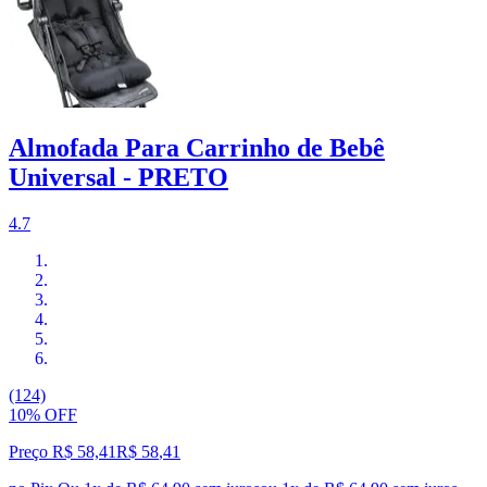
Almofada Para Carrinho de Bebê
Universal - PRETO
4.7
(124)
10% OFF
Preço R$ 58,41
R$
58
,
41