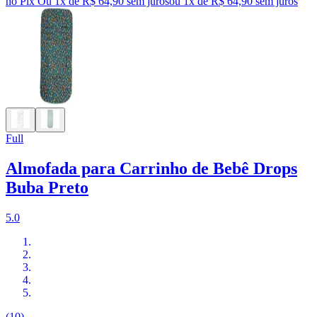
no Pix
Ou 1x de R$ 64,90 sem juros
ou
1
x de
R$ 64,90
sem juros
Full
Almofada para Carrinho de Bebê Drops
Buba Preto
5.0
(10)