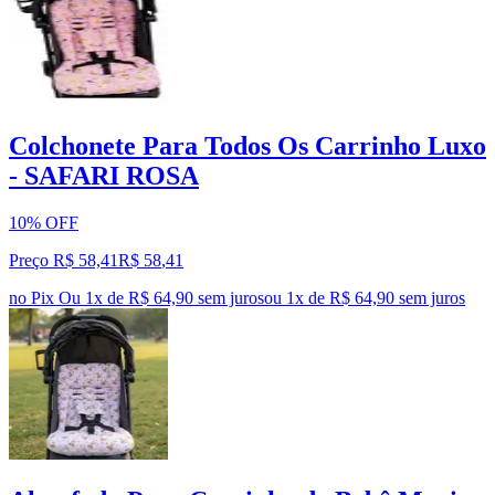
Colchonete Para Todos Os Carrinho Luxo
- SAFARI ROSA
10% OFF
Preço R$ 58,41
R$
58
,
41
no Pix
Ou 1x de R$ 64,90 sem juros
ou
1
x de
R$ 64,90
sem juros