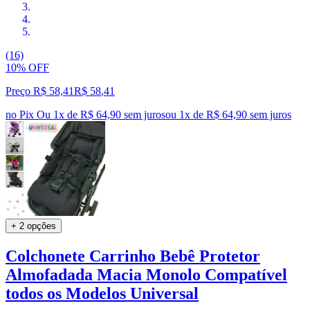
(16)
10% OFF
Preço R$ 58,41
R$
58
,
41
no Pix
Ou 1x de R$ 64,90 sem juros
ou
1
x de
R$ 64,90
sem juros
+ 2 opções
Colchonete Carrinho Bebê Protetor
Almofadada Macia Monolo Compatível
todos os Modelos Universal