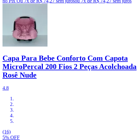
no Pix
Ou 7x de R$ 74,27 sem juros
ou
7
x de
R$ 74,27
sem juros
Capa Para Bebe Conforto Com Capota
MicroPercal 200 Fios 2 Peças Acolchoada
Rosê Nude
4.8
(16)
5% OFF