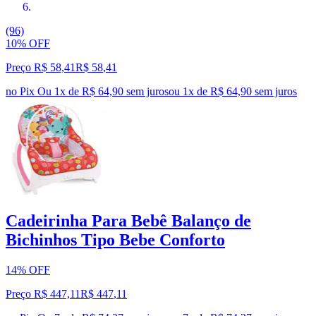
(96)
10% OFF
Preço R$ 58,41
R$
58
,
41
no Pix
Ou 1x de R$ 64,90 sem juros
ou
1
x de
R$ 64,90
sem juros
Cadeirinha Para Bebê Balanço de
Bichinhos Tipo Bebe Conforto
14% OFF
Preço R$ 447,11
R$
447
,
11