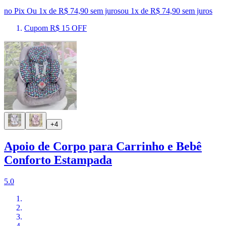
no Pix
Ou 1x de R$ 74,90 sem juros
ou
1
x de
R$ 74,90
sem juros
Cupom R$ 15 OFF
+4
Apoio de Corpo para Carrinho e Bebê
Conforto Estampada
5.0