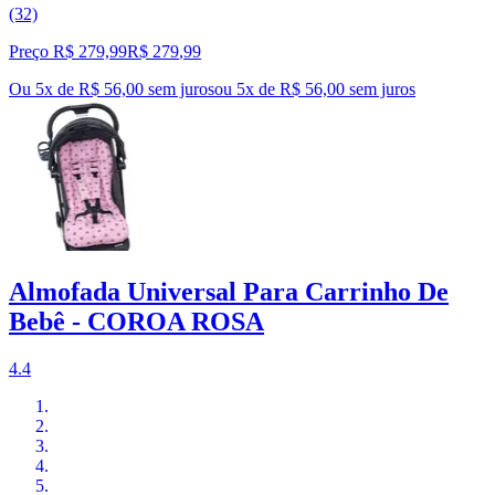
(32)
Preço R$ 279,99
R$
279
,
99
Ou 5x de R$ 56,00 sem juros
ou
5
x de
R$ 56,00
sem juros
Almofada Universal Para Carrinho De
Bebê - COROA ROSA
4.4