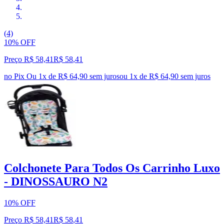
(4)
10% OFF
Preço R$ 58,41
R$
58
,
41
no Pix
Ou 1x de R$ 64,90 sem juros
ou
1
x de
R$ 64,90
sem juros
Colchonete Para Todos Os Carrinho Luxo
- DINOSSAURO N2
10% OFF
Preço R$ 58,41
R$
58
,
41