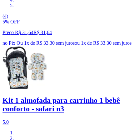
(4)
5% OFF
Preço R$ 31,64
R$
31
,
64
no Pix
Ou 1x de R$ 33,30 sem juros
ou
1
x de
R$ 33,30
sem juros
Kit 1 almofada para carrinho 1 bebê
conforto - safari n3
5.0