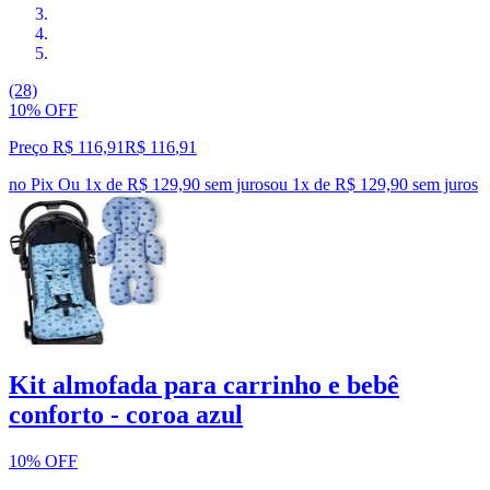
(28)
10% OFF
Preço R$ 116,91
R$
116
,
91
no Pix
Ou 1x de R$ 129,90 sem juros
ou
1
x de
R$ 129,90
sem juros
Kit almofada para carrinho e bebê
conforto - coroa azul
10% OFF