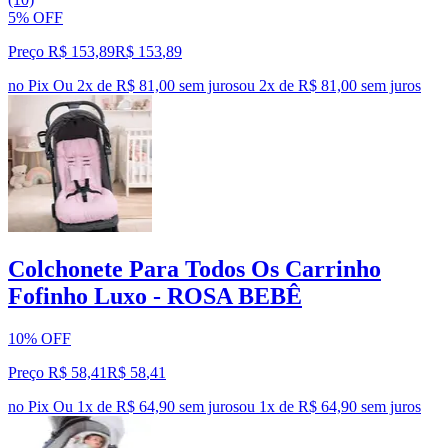
5% OFF
Preço R$ 153,89
R$
153
,
89
no Pix
Ou 2x de R$ 81,00 sem juros
ou
2
x de
R$ 81,00
sem juros
Colchonete Para Todos Os Carrinho
Fofinho Luxo - ROSA BEBÊ
10% OFF
Preço R$ 58,41
R$
58
,
41
no Pix
Ou 1x de R$ 64,90 sem juros
ou
1
x de
R$ 64,90
sem juros