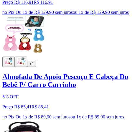
Preço R$ 116,91
R$
116
,
91
no Pix
Ou 1x de R$ 129,90 sem juros
ou
1
x de
R$ 129,90
sem juros
+1
Almofada De Apoio Pescoço E Cabeça Do
Bebê P/ Carro Carrinho
5% OFF
Preço R$ 85,41
R$
85
,
41
no Pix
Ou 1x de R$ 89,90 sem juros
ou
1
x de
R$ 89,90
sem juros