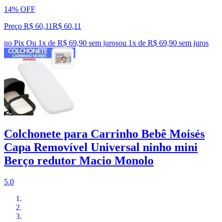
14% OFF
Preço R$ 60,11
R$
60
,
11
no Pix
Ou 1x de R$ 69,90 sem juros
ou
1
x de
R$ 69,90
sem juros
Colchonete para Carrinho Bebê Moisés
Capa Removível Universal ninho mini
Berço redutor Macio Monolo
5.0