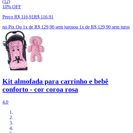
(12)
10% OFF
Preço R$ 116,91
R$
116
,
91
no Pix
Ou 1x de R$ 129,90 sem juros
ou
1
x de
R$ 129,90
sem juros
Kit almofada para carrinho e bebê
conforto - cor coroa rosa
4.0