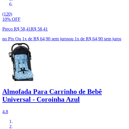
(120)
10% OFF
Preço R$ 58,41
R$
58
,
41
no Pix
Ou 1x de R$ 64,90 sem juros
ou
1
x de
R$ 64,90
sem juros
Almofada Para Carrinho de Bebê
Universal - Coroinha Azul
4.8