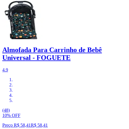
Almofada Para Carrinho de Bebê
Universal - FOGUETE
4.9
(48)
10% OFF
Preço R$ 58,41
R$
58
,
41