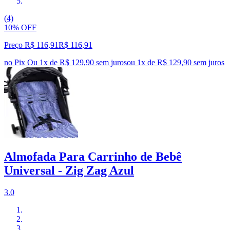
(4)
10% OFF
Preço R$ 116,91
R$
116
,
91
no Pix
Ou 1x de R$ 129,90 sem juros
ou
1
x de
R$ 129,90
sem juros
Almofada Para Carrinho de Bebê
Universal - Zig Zag Azul
3.0