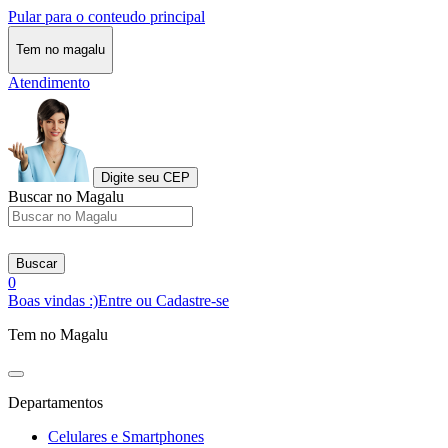
Pular para o conteudo principal
Tem no magalu
Atendimento
Digite seu CEP
Buscar no Magalu
Buscar
0
Boas vindas :)
Entre ou Cadastre-se
Tem no Magalu
Departamentos
Celulares e Smartphones