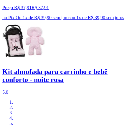
Preço R$ 37,91
R$
37
,
91
no Pix
Ou 1x de R$ 39,90 sem juros
ou
1
x de
R$ 39,90
sem juros
Kit almofada para carrinho e bebê
conforto - noite rosa
5.0