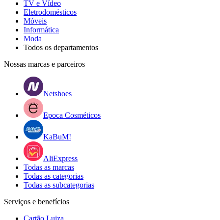
TV e Vídeo
Eletrodomésticos
Móveis
Informática
Moda
Todos os departamentos
Nossas marcas e parceiros
Netshoes
Epoca Cosméticos
KaBuM!
AliExpress
Todas as marcas
Todas as categorias
Todas as subcategorias
Serviços e benefícios
Cartão Luiza