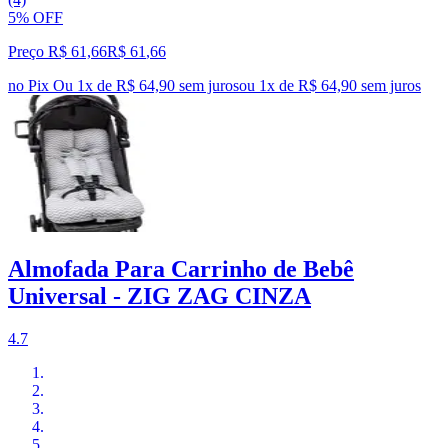
5% OFF
Preço R$ 61,66
R$
61
,
66
no Pix
Ou 1x de R$ 64,90 sem juros
ou
1
x de
R$ 64,90
sem juros
Almofada Para Carrinho de Bebê
Universal - ZIG ZAG CINZA
4.7