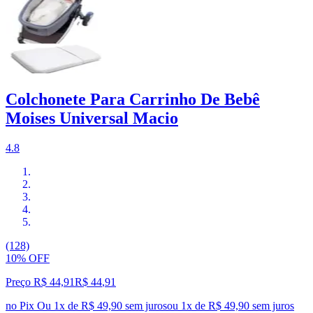
Colchonete Para Carrinho De Bebê
Moises Universal Macio
4.8
(128)
10% OFF
Preço R$ 44,91
R$
44
,
91
no Pix
Ou 1x de R$ 49,90 sem juros
ou
1
x de
R$ 49,90
sem juros