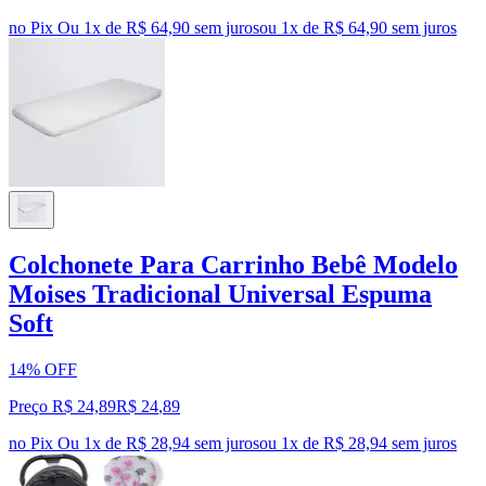
no Pix
Ou 1x de R$ 64,90 sem juros
ou
1
x de
R$ 64,90
sem juros
Colchonete Para Carrinho Bebê Modelo
Moises Tradicional Universal Espuma
Soft
14% OFF
Preço R$ 24,89
R$
24
,
89
no Pix
Ou 1x de R$ 28,94 sem juros
ou
1
x de
R$ 28,94
sem juros