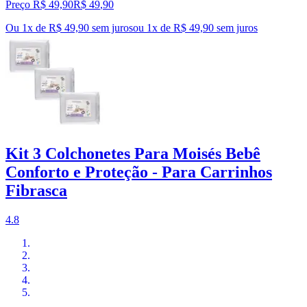
Preço R$ 49,90
R$
49
,
90
Ou 1x de R$ 49,90 sem juros
ou
1
x de
R$ 49,90
sem juros
Kit 3 Colchonetes Para Moisés Bebê
Conforto e Proteção - Para Carrinhos
Fibrasca
4.8