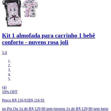
Kit 1 almofada para carrinho 1 bebê
conforto - nuvens rosa joli
5.0
(4)
10% OFF
Preço R$ 116,91
R$
116
,
91
no Pix
Ou 1x de R$ 129,90 sem juros
ou
1
x de
R$ 129,90
sem juros