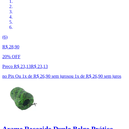
(6)
R$ 28,90
20% OFF
Preço R$ 23,13
R$
23
,
13
no Pix
Ou 1x de R$ 26,90 sem juros
ou
1
x de
R$ 26,90
sem juros
Arame Recozido Duplo Belgo Prático