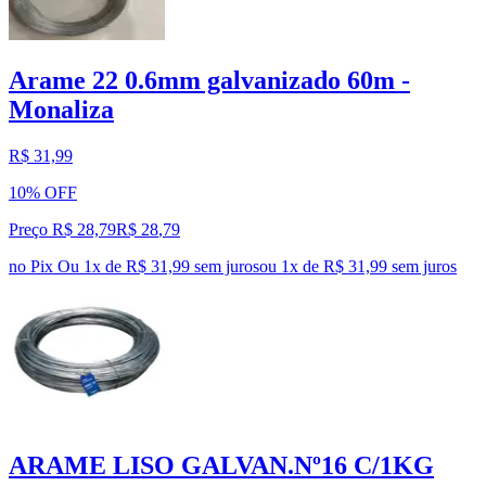
Arame 22 0.6mm galvanizado 60m -
Monaliza
R$ 31,99
10% OFF
Preço R$ 28,79
R$
28
,
79
no Pix
Ou 1x de R$ 31,99 sem juros
ou
1
x de
R$ 31,99
sem juros
ARAME LISO GALVAN.Nº16 C/1KG