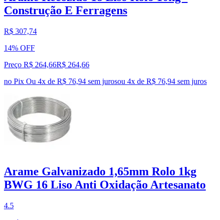
Construção E Ferragens
R$ 307,74
14% OFF
Preço R$ 264,66
R$
264
,
66
no Pix
Ou 4x de R$ 76,94 sem juros
ou
4
x de
R$ 76,94
sem juros
Arame Galvanizado 1,65mm Rolo 1kg
BWG 16 Liso Anti Oxidação Artesanato
4.5