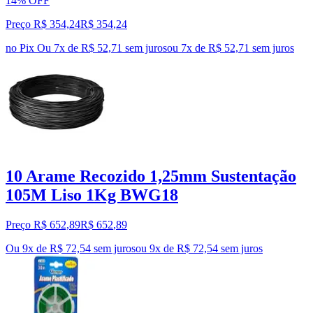
14% OFF
Preço R$ 354,24
R$
354
,
24
no Pix
Ou 7x de R$ 52,71 sem juros
ou
7
x de
R$ 52,71
sem juros
10 Arame Recozido 1,25mm Sustentação
105M Liso 1Kg BWG18
Preço R$ 652,89
R$
652
,
89
Ou 9x de R$ 72,54 sem juros
ou
9
x de
R$ 72,54
sem juros