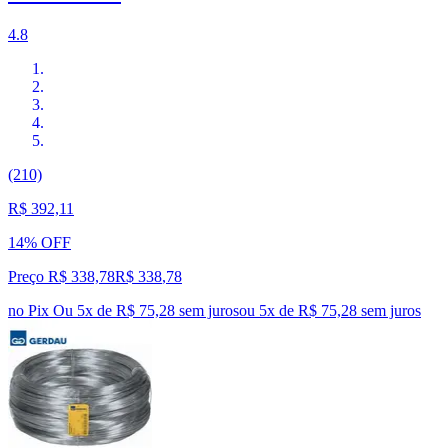
4.8
(210)
R$ 392,11
14% OFF
Preço R$ 338,78
R$
338
,
78
no Pix
Ou 5x de R$ 75,28 sem juros
ou
5
x de
R$ 75,28
sem juros