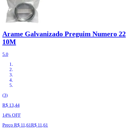
Arame Galvanizado Preguim Numero 22
10M
5.0
(3)
R$ 13,44
14% OFF
Preço R$ 11,61
R$
11
,
61