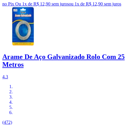
no Pix
Ou 1x de R$ 12,90 sem juros
ou
1
x de
R$ 12,90
sem juros
Arame De Aço Galvanizado Rolo Com 25
Metros
4.3
(472)