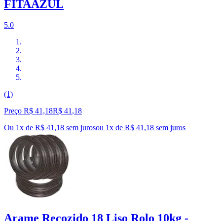
FITAAZUL
5.0
(1)
Preço R$ 41,18
R$
41
,
18
Ou 1x de R$ 41,18 sem juros
ou
1
x de
R$ 41,18
sem juros
Arame Recozido 18 Liso Rolo 10kg -