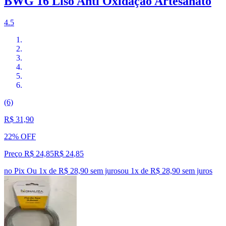
BWG 16 Liso Anti Oxidação Artesanato
4.5
(6)
R$ 31,90
22% OFF
Preço R$ 24,85
R$
24
,
85
no Pix
Ou 1x de R$ 28,90 sem juros
ou
1
x de
R$ 28,90
sem juros