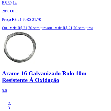
R$ 30,14
28% OFF
Preço R$ 21,70
R$
21
,
70
Ou 1x de R$ 21,70 sem juros
ou
1
x de
R$ 21,70
sem juros
Arame 16 Galvanizado Rolo 10m
Resistente À Oxidação
5.0