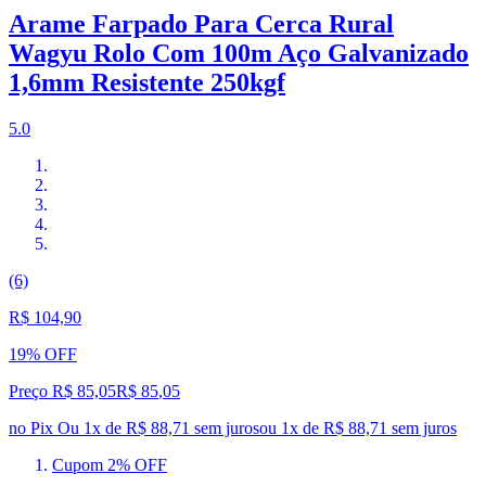
Arame Farpado Para Cerca Rural
Wagyu Rolo Com 100m Aço Galvanizado
1,6mm Resistente 250kgf
5.0
(6)
R$ 104,90
19% OFF
Preço R$ 85,05
R$
85
,
05
no Pix
Ou 1x de R$ 88,71 sem juros
ou
1
x de
R$ 88,71
sem juros
Cupom 2% OFF