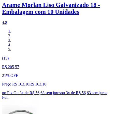
Arame Morlan Liso Galvanizado 18 -
Embalagem com 10 Unidades
4.8
(15)
R$ 205,57
21% OFF
Preço R$ 163,10
R$
163
,
10
no Pix
Ou 3x de R$ 56,63 sem juros
ou
3
x de
R$ 56,63
sem juros
Full