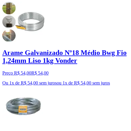
Arame Galvanizado Nº18 Médio Bwg Fio
1,24mm Liso 1kg Vonder
Preço R$ 54,00
R$
54
,
00
Ou 1x de R$ 54,00 sem juros
ou
1
x de
R$ 54,00
sem juros