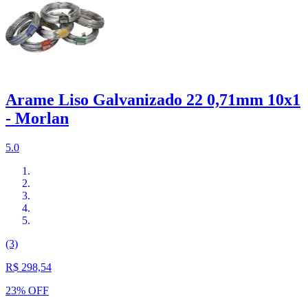
Arame Liso Galvanizado 22 0,71mm 10x1
- Morlan
5.0
(3)
R$ 298,54
23% OFF