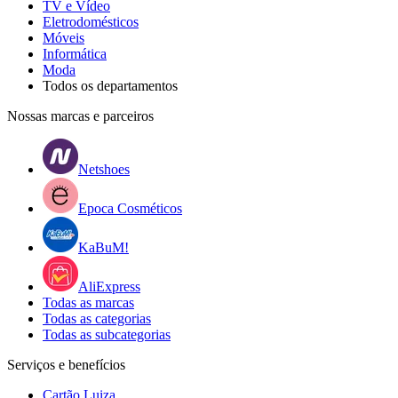
TV e Vídeo
Eletrodomésticos
Móveis
Informática
Moda
Todos os departamentos
Nossas marcas e parceiros
Netshoes
Epoca Cosméticos
KaBuM!
AliExpress
Todas as marcas
Todas as categorias
Todas as subcategorias
Serviços e benefícios
Cartão Luiza