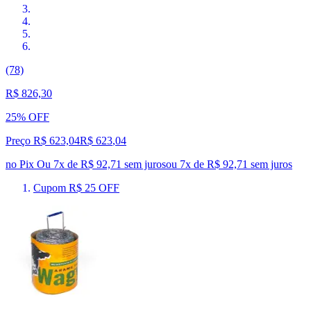
(78)
R$ 826,30
25% OFF
Preço R$ 623,04
R$
623
,
04
no Pix
Ou 7x de R$ 92,71 sem juros
ou
7
x de
R$ 92,71
sem juros
Cupom R$ 25 OFF