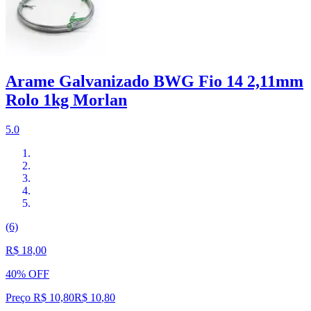
Arame Galvanizado BWG Fio 14 2,11mm
Rolo 1kg Morlan
5.0
(6)
R$ 18,00
40% OFF
Preço R$ 10,80
R$
10
,
80