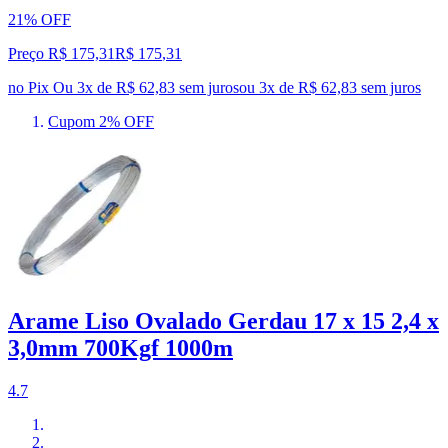
21% OFF
Preço R$ 175,31
R$
175
,
31
no Pix
Ou 3x de R$ 62,83 sem juros
ou
3
x de
R$ 62,83
sem juros
Cupom 2% OFF
Arame Liso Ovalado Gerdau 17 x 15 2,4 x
3,0mm 700Kgf 1000m
4.7