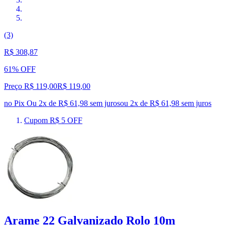
(3)
R$ 308,87
61% OFF
Preço R$ 119,00
R$
119
,
00
no Pix
Ou 2x de R$ 61,98 sem juros
ou
2
x de
R$ 61,98
sem juros
Cupom R$ 5 OFF
Arame 22 Galvanizado Rolo 10m