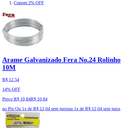
Cupom 2% OFF
Arame Galvanizado Fera No.24 Rolinho
10M
R$ 12,54
14% OFF
Preço R$ 10,84
R$
10
,
84
no Pix
Ou 1x de R$ 12,04 sem juros
ou
1
x de
R$ 12,04
sem juros