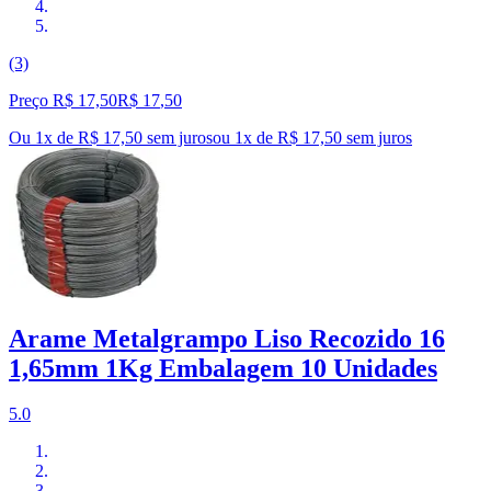
(3)
Preço R$ 17,50
R$
17
,
50
Ou 1x de R$ 17,50 sem juros
ou
1
x de
R$ 17,50
sem juros
Arame Metalgrampo Liso Recozido 16
1,65mm 1Kg Embalagem 10 Unidades
5.0