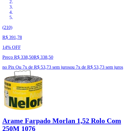
(210)
R$ 391,78
14% OFF
Preço R$ 338,50
R$
338
,
50
no Pix
Ou 7x de R$ 53,73 sem juros
ou
7
x de
R$ 53,73
sem juros
Arame Farpado Morlan 1,52 Rolo Com
250M 1076