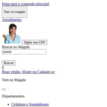
Pular para o conteudo principal
Tem no magalu
Atendimento
Digite seu CEP
Buscar no Magalu
Buscar
0
Boas vindas :)
Entre ou Cadastre-se
Tem no Magalu
Departamentos
Celulares e Smartphones