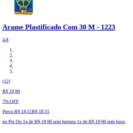
Arame Plastificado Com 30 M - 1223
4.8
(12)
R$ 19,90
7% OFF
Preço R$ 18,51
R$
18
,
51
no Pix
Ou 1x de R$ 19,90 sem juros
ou
1
x de
R$ 19,90
sem juros