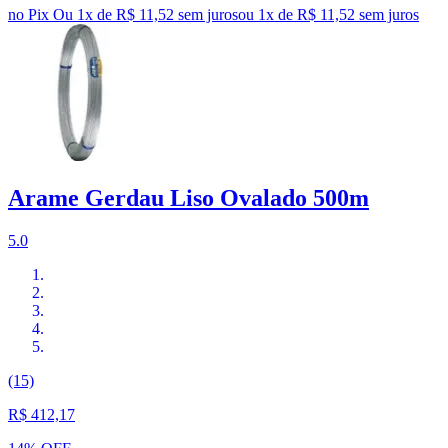
no Pix
Ou 1x de R$ 11,52 sem juros
ou
1
x de
R$ 11,52
sem juros
Arame Gerdau Liso Ovalado 500m
5.0
(15)
R$ 412,17