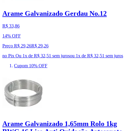
Arame Galvanizado Gerdau No.12
R$ 33,86
14% OFF
Preço R$ 29,26
R$
29
,
26
no Pix
Ou 1x de R$ 32,51 sem juros
ou
1
x de
R$ 32,51
sem juros
Cupom 10% OFF
Arame Galvanizado 1,65mm Rolo 1kg