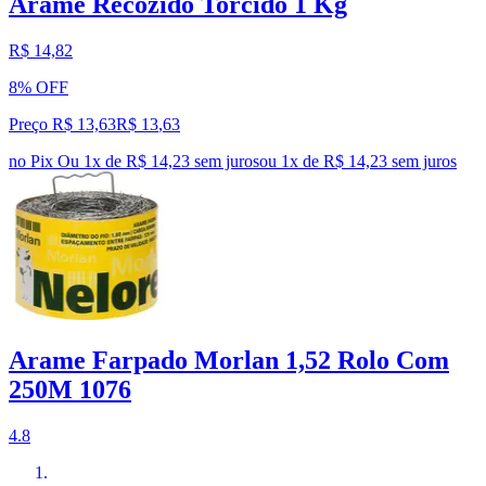
Arame Recozido Torcido 1 Kg
R$ 14,82
8% OFF
Preço R$ 13,63
R$
13
,
63
no Pix
Ou 1x de R$ 14,23 sem juros
ou
1
x de
R$ 14,23
sem juros
Arame Farpado Morlan 1,52 Rolo Com
250M 1076
4.8