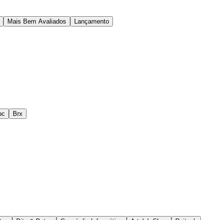
Mais Bem Avaliados
Lançamento
pc
Brx