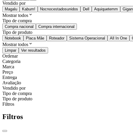
Vendido por
Magalu
Kabum!
Nocnocestadosunidos
Dell
Aquiquetemm
Gigan
Mostrar todos
Tipo de compra
Compra nacional
Compra internacional
Tipo de produto
Notebook
Placa Mãe
Roteador
Sistema Operacional
All In One
Mostrar todos
Limpar
Ver resultados
Ordenar
Categoria
Marca
Preço
Entrega
Avaliação
Vendido por
Tipo de compra
Tipo de produto
Filtros
Filtros