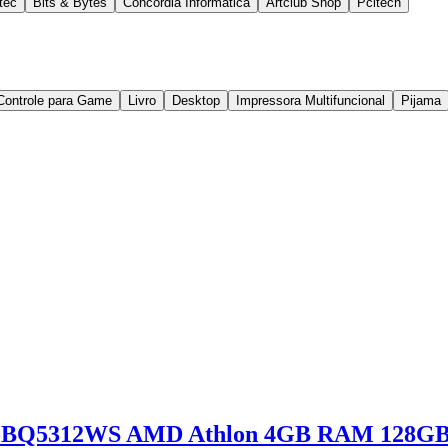
tec
Bits & Bytes
Concórdia Informática
Artclub Shop
Pcitech
Controle para Game
Livro
Desktop
Impressora Multifuncional
Pijama
-BQ5312WS AMD Athlon 4GB RAM 128GB S