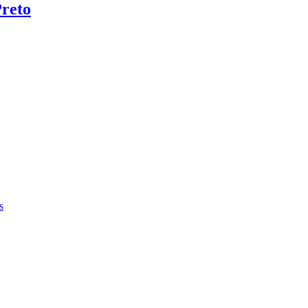
reto
s