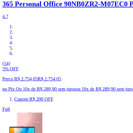
365 Personal Office 90NB0ZR2-M07EC0 P
4.7
(14)
5% OFF
Preço R$ 2.754,05
R$
2.754
,
05
no Pix
Ou 10x de R$ 289,90 sem juros
ou
10
x de
R$ 289,90
sem juro
Cupom R$ 200 OFF
Full