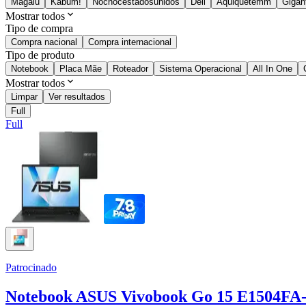
Magalu
Kabum!
Nocnocestadosunidos
Dell
Aquiquetemm
Gigan
Mostrar todos
Tipo de compra
Compra nacional
Compra internacional
Tipo de produto
Notebook
Placa Mãe
Roteador
Sistema Operacional
All In One
Mostrar todos
Limpar
Ver resultados
Full
Full
Patrocinado
Notebook ASUS Vivobook Go 15 E1504FA