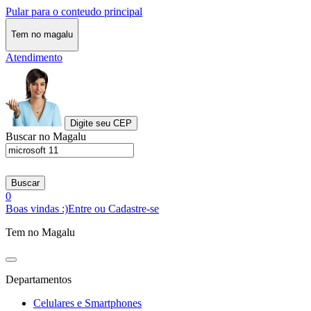
Pular para o conteudo principal
Tem no magalu
Atendimento
Digite seu CEP
Buscar no Magalu
Buscar
0
Boas vindas :)
Entre ou Cadastre-se
Tem no Magalu
Departamentos
Celulares e Smartphones