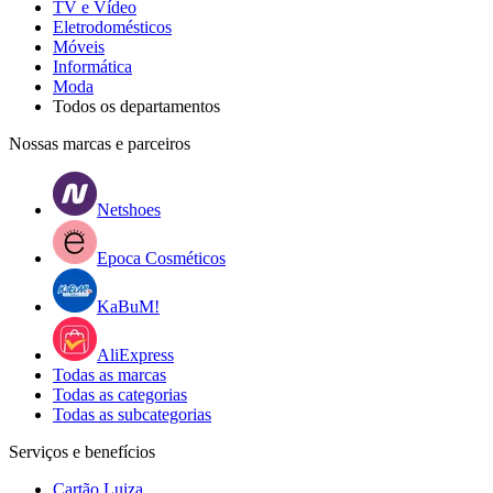
TV e Vídeo
Eletrodomésticos
Móveis
Informática
Moda
Todos os departamentos
Nossas marcas e parceiros
Netshoes
Epoca Cosméticos
KaBuM!
AliExpress
Todas as marcas
Todas as categorias
Todas as subcategorias
Serviços e benefícios
Cartão Luiza