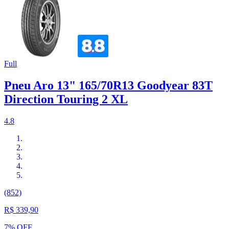
Full
Pneu Aro 13" 165/70R13 Goodyear 83T
Direction Touring 2 XL
4.8
(852)
R$ 339,90
7% OFF