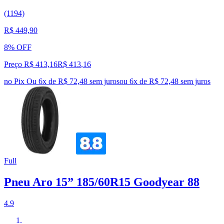
(1194)
R$ 449,90
8% OFF
Preço R$ 413,16
R$
413
,
16
no Pix
Ou 6x de R$ 72,48 sem juros
ou
6
x de
R$ 72,48
sem juros
Full
Pneu Aro 15” 185/60R15 Goodyear 88
4.9