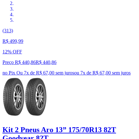
(313)
R$ 499,99
12% OFF
Preço R$ 440,86
R$
440
,
86
no Pix
Ou 7x de R$ 67,00 sem juros
ou
7
x de
R$ 67,00
sem juros
Kit 2 Pneus Aro 13” 175/70R13 82T
Goodyear 82T