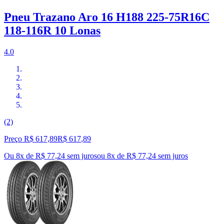
Pneu Trazano Aro 16 H188 225-75R16C
118-116R 10 Lonas
4.0
(2)
Preço R$ 617,89
R$
617
,
89
Ou 8x de R$ 77,24 sem juros
ou
8
x de
R$ 77,24
sem juros