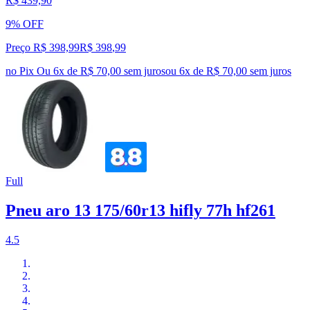
R$ 439,90
9% OFF
Preço R$ 398,99
R$
398
,
99
no Pix
Ou 6x de R$ 70,00 sem juros
ou
6
x de
R$ 70,00
sem juros
Full
Pneu aro 13 175/60r13 hifly 77h hf261
4.5