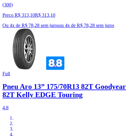
(300)
Preço R$ 313,10
R$
313
,
10
Ou 4x de R$ 78,28 sem juros
ou
4
x de
R$ 78,28
sem juros
Full
Pneu Aro 13” 175/70R13 82T Goodyear
82T Kelly EDGE Touring
4.8