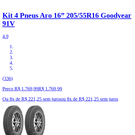
Kit 4 Pneus Aro 16” 205/55R16 Goodyear
91V
4.9
(336)
Preço R$ 1.769,99
R$
1.769
,
99
Ou 8x de R$ 221,25 sem juros
ou
8
x de
R$ 221,25
sem juros