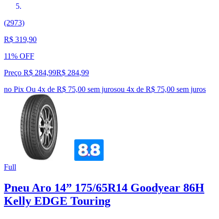
(2973)
R$ 319,90
11% OFF
Preço R$ 284,99
R$
284
,
99
no Pix
Ou 4x de R$ 75,00 sem juros
ou
4
x de
R$ 75,00
sem juros
Full
Pneu Aro 14” 175/65R14 Goodyear 86H
Kelly EDGE Touring