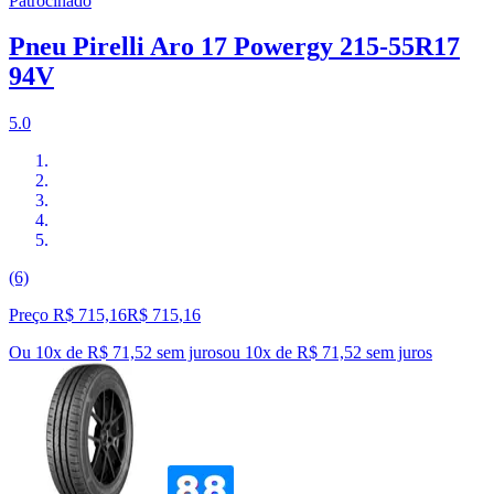
Patrocinado
Pneu Pirelli Aro 17 Powergy 215-55R17
94V
5.0
(6)
Preço R$ 715,16
R$
715
,
16
Ou 10x de R$ 71,52 sem juros
ou
10
x de
R$ 71,52
sem juros