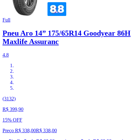
Full
Pneu Aro 14” 175/65R14 Goodyear 86H
Maxlife Assuranc
4.8
(3132)
R$ 399,90
15% OFF
Preço R$ 338,00
R$
338
,
00