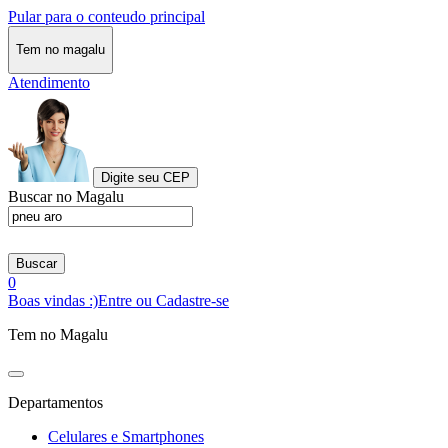
Pular para o conteudo principal
Tem no magalu
Atendimento
Digite seu CEP
Buscar no Magalu
Buscar
0
Boas vindas :)
Entre ou Cadastre-se
Tem no Magalu
Departamentos
Celulares e Smartphones