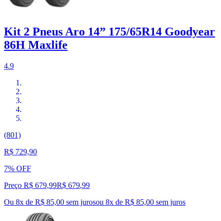
Kit 2 Pneus Aro 14” 175/65R14 Goodyear
86H Maxlife
4.9
(801)
R$ 729,90
7% OFF
Preço R$ 679,99
R$
679
,
99
Ou 8x de R$ 85,00 sem juros
ou
8
x de
R$ 85,00
sem juros