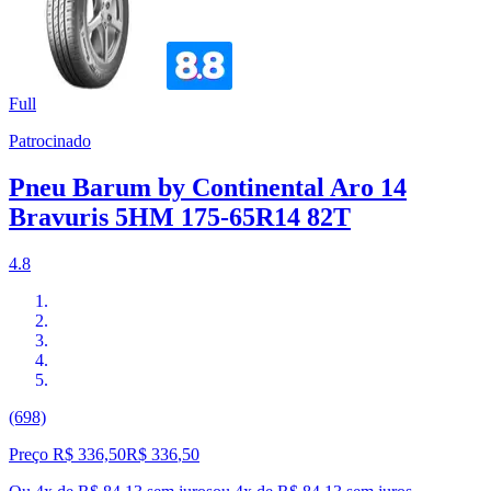
Full
Patrocinado
Pneu Barum by Continental Aro 14
Bravuris 5HM 175-65R14 82T
4.8
(698)
Preço R$ 336,50
R$
336
,
50