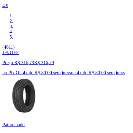
4.9
(4611)
1% OFF
Preço R$ 316,79
R$
316
,
79
no Pix
Ou 4x de R$ 80,00 sem juros
ou
4
x de
R$ 80,00
sem juros
Patrocinado