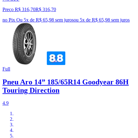
Preço R$ 316,70
R$
316
,
70
no Pix
Ou 5x de R$ 65,98 sem juros
ou
5
x de
R$ 65,98
sem juros
Full
Pneu Aro 14” 185/65R14 Goodyear 86H
Touring Direction
4.9