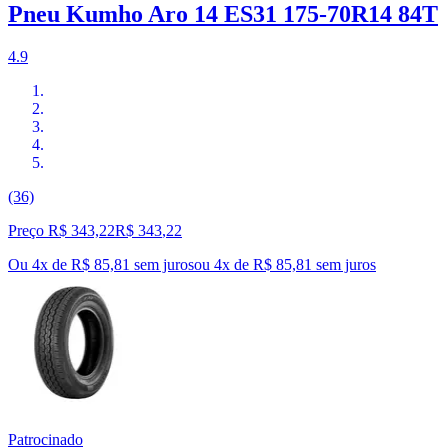
Pneu Kumho Aro 14 ES31 175-70R14 84T
4.9
(36)
Preço R$ 343,22
R$
343
,
22
Ou 4x de R$ 85,81 sem juros
ou
4
x de
R$ 85,81
sem juros
Patrocinado