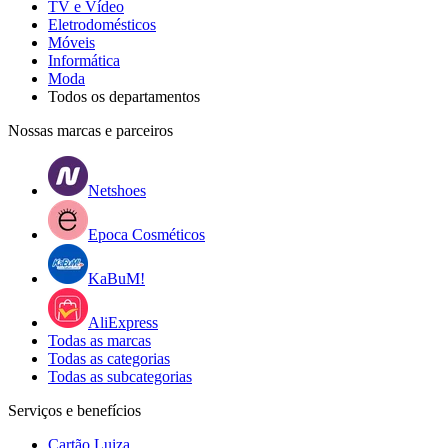
TV e Vídeo
Eletrodomésticos
Móveis
Informática
Moda
Todos os departamentos
Nossas marcas e parceiros
Netshoes
Epoca Cosméticos
KaBuM!
AliExpress
Todas as marcas
Todas as categorias
Todas as subcategorias
Serviços e benefícios
Cartão Luiza