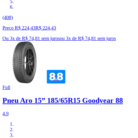
(408)
Preço R$ 224,43
R$
224
,
43
Ou 3x de R$ 74,81 sem juros
ou
3
x de
R$ 74,81
sem juros
Full
Pneu Aro 15” 185/65R15 Goodyear 88
4.9