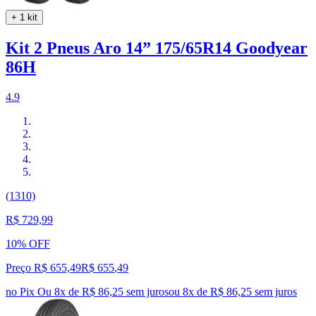
+ 1 kit
Kit 2 Pneus Aro 14” 175/65R14 Goodyear
86H
4.9
(1310)
R$ 729,99
10% OFF
Preço R$ 655,49
R$
655
,
49
no Pix
Ou 8x de R$ 86,25 sem juros
ou
8
x de
R$ 86,25
sem juros