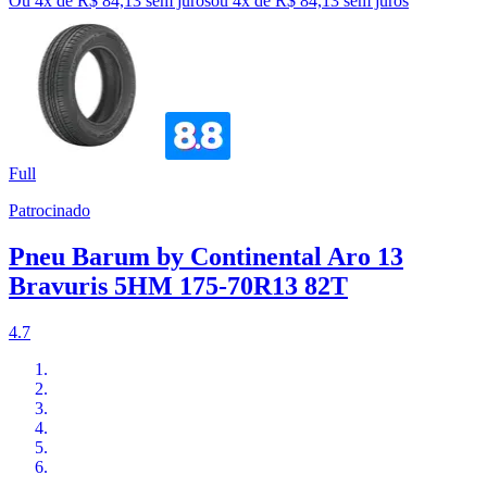
Ou 4x de R$ 84,13 sem juros
ou
4
x de
R$ 84,13
sem juros
Full
Patrocinado
Pneu Barum by Continental Aro 13
Bravuris 5HM 175-70R13 82T
4.7