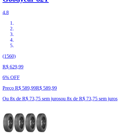
4.8
(1560)
R$ 629,99
6% OFF
Preço R$ 589,99
R$
589
,
99
Ou 8x de R$ 73,75 sem juros
ou
8
x de
R$ 73,75
sem juros