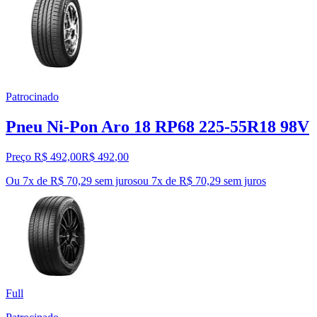
Patrocinado
Pneu Ni-Pon Aro 18 RP68 225-55R18 98V
Preço R$ 492,00
R$
492
,
00
Ou 7x de R$ 70,29 sem juros
ou
7
x de
R$ 70,29
sem juros
Full