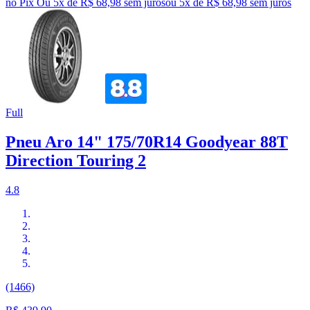
no Pix
Ou 5x de R$ 68,98 sem juros
ou
5
x de
R$ 68,98
sem juros
Full
Pneu Aro 14" 175/70R14 Goodyear 88T
Direction Touring 2
4.8
(1466)