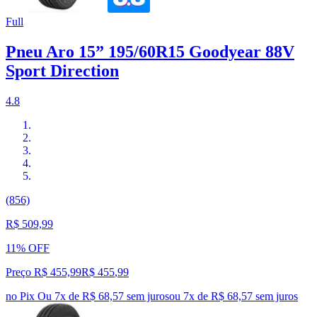
Full
Pneu Aro 15” 195/60R15 Goodyear 88V
Sport Direction
4.8
(856)
R$ 509,99
11% OFF
Preço R$ 455,99
R$
455
,
99
no Pix
Ou 7x de R$ 68,57 sem juros
ou
7
x de
R$ 68,57
sem juros