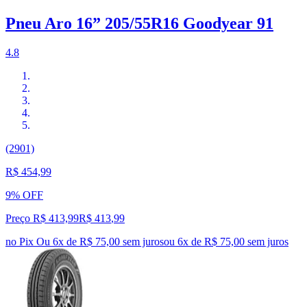
Pneu Aro 16” 205/55R16 Goodyear 91
4.8
(2901)
R$ 454,99
9% OFF
Preço R$ 413,99
R$
413
,
99
no Pix
Ou 6x de R$ 75,00 sem juros
ou
6
x de
R$ 75,00
sem juros