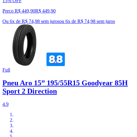
15% OFF
Preço R$ 449,90
R$
449
,
90
Ou 6x de R$ 74,98 sem juros
ou
6
x de
R$ 74,98
sem juros
Full
Pneu Aro 15” 195/55R15 Goodyear 85H
Sport 2 Direction
4.9