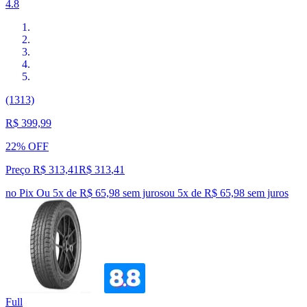
4.8
(1313)
R$ 399,99
22% OFF
Preço R$ 313,41
R$
313
,
41
no Pix
Ou 5x de R$ 65,98 sem juros
ou
5
x de
R$ 65,98
sem juros
Full