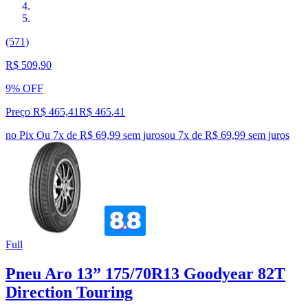
(571)
R$ 509,90
9% OFF
Preço R$ 465,41
R$
465
,
41
no Pix
Ou 7x de R$ 69,99 sem juros
ou
7
x de
R$ 69,99
sem juros
Full
Pneu Aro 13” 175/70R13 Goodyear 82T
Direction Touring