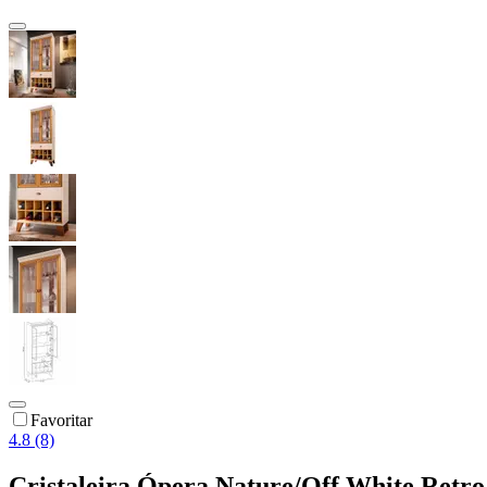
Favoritar
4.8 (8)
Cristaleira Ópera Nature/Off White Retro