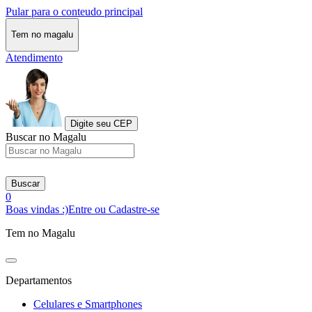
Pular para o conteudo principal
Tem no magalu
Atendimento
Digite seu CEP
Buscar no Magalu
Buscar
0
Boas vindas :)
Entre ou Cadastre-se
Tem no Magalu
Departamentos
Celulares e Smartphones