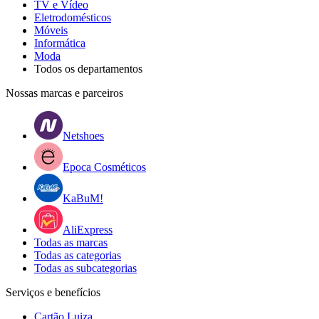
TV e Vídeo
Eletrodomésticos
Móveis
Informática
Moda
Todos os departamentos
Nossas marcas e parceiros
Netshoes
Epoca Cosméticos
KaBuM!
AliExpress
Todas as marcas
Todas as categorias
Todas as subcategorias
Serviços e benefícios
Cartão Luiza