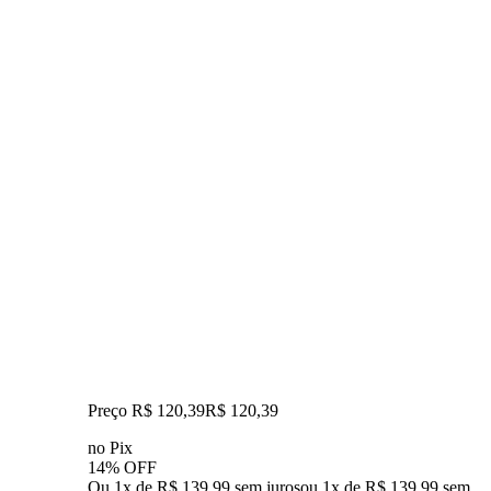
Preço R$ 120,39
R$
120
,
39
no Pix
14% OFF
Ou 1x de R$ 139,99 sem juros
ou
1
x de
R$ 139,99
sem