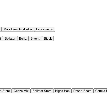
Mais Bem Avaliados
Lançamento
i
Bellator
Belliz
Bivena
Bivolt
n Store
Genzo Mix
Bellator Store
Higas Hop
Desert Ecom
Correia