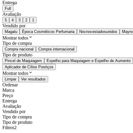
Entrega
Full
Avaliação
5
4
3
2
1
Vendido por
Magalu
Época Cosméticos Perfumaria
Nocnocestadosunidos
Mayro
Mostrar todos
Tipo de compra
Compra nacional
Compra internacional
Tipo de produto
Pincel de Maquiagem
Espelho para Maquiagem e Espelho de Aumento
Aplicador de Cílios Postiços
Mostrar todos
Limpar
Ver resultados
Ordenar
Marca
Preço
Entrega
Avaliação
Vendido por
Tipo de compra
Tipo de produto
Filtros
2