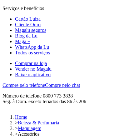
Serviços e benefícios
Cartão Luiza
Cliente Ouro
Magalu seguros
Blog da Lu
Maga +
WhatsApp da Lu
Todos os serviços
Comprar na loja
Vender no Magalu
Baixe o aplicativo
Compre pelo telefone
Compre pelo chat
Número de telefone 0800 773 3838
Seg. à Dom. exceto feriados das 8h às 20h
Home
>
Beleza & Perfumaria
>
Maquiagem
>
Acessórios