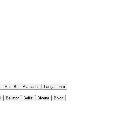
Mais Bem Avaliados
Lançamento
i
Bellator
Belliz
Bivena
Bivolt