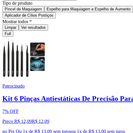
Tipo de produto
Pincel de Maquiagem
Espelho para Maquiagem e Espelho de Aumento
Aplicador de Cílios Postiços
Mostrar todos
Limpar
Ver resultados
Full
Patrocinado
Kit 6 Pinças Antiestáticas De Precisão Pa
7% OFF
Preço R$ 12,09
R$
12
,
09
no Pix
Ou 1x de R$ 13,00 sem juros
ou
1
x de
R$ 13,00
sem juros