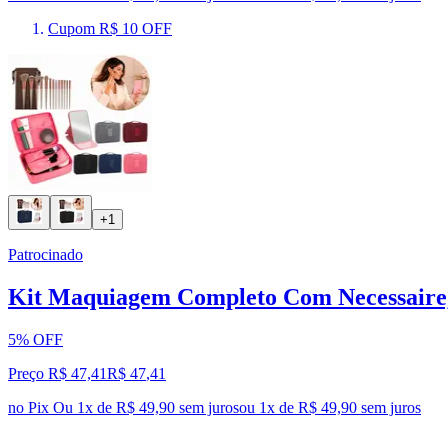
Cupom R$ 10 OFF
+1
Patrocinado
Kit Maquiagem Completo Com Necessaire, 13
5% OFF
Preço R$ 47,41
R$
47
,
41
no Pix
Ou 1x de R$ 49,90 sem juros
ou
1
x de
R$ 49,90
sem juros