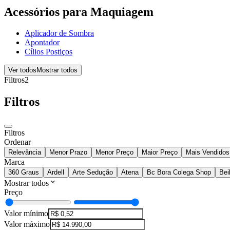
Acessórios para Maquiagem
Aplicador de Sombra
Apontador
Cílios Postiços
Ver todos
Mostrar todos
Filtros
2
Filtros
Filtros
Ordenar
Relevância
Menor Prazo
Menor Preço
Maior Preço
Mais Vendidos
Marca
360 Graus
Ardell
Arte Sedução
Atena
Bc Bora Colega Shop
Beil
Mostrar todos
Preço
Valor mínimo
Valor máximo