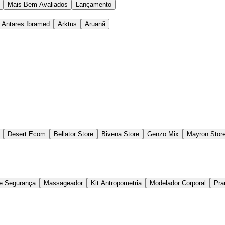
Mais Bem Avaliados
Lançamento
Antares Ibramed
Arktus
Aruanã
Desert Ecom
Bellator Store
Bivena Store
Genzo Mix
Mayron Stor
de Segurança
Massageador
Kit Antropometria
Modelador Corporal
Pra