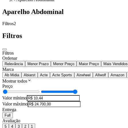
Aparelho Abdominal
Filtros
2
Filtros
Filtros
Ordenar
Relevância
Menor Prazo
Menor Preço
Maior Preço
Mais Vendidos
Marca
Ab Midia
Abiarst
Acte
Acte Sports
Airwheel
Allwolf
Amazon
Mostrar todos
Preço
Valor mínimo
Valor máximo
Entrega
Full
Avaliação
5
4
3
2
1