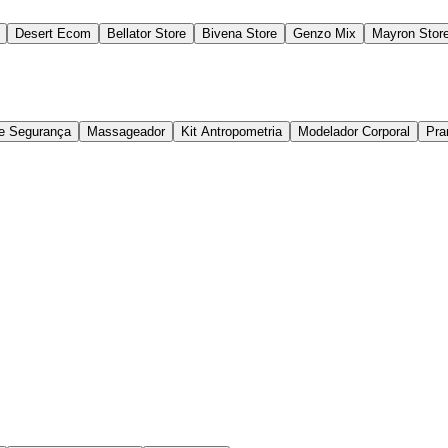
Desert Ecom
Bellator Store
Bivena Store
Genzo Mix
Mayron Stor
de Segurança
Massageador
Kit Antropometria
Modelador Corporal
Pra