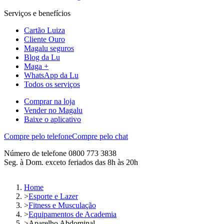
Serviços e benefícios
Cartão Luiza
Cliente Ouro
Magalu seguros
Blog da Lu
Maga +
WhatsApp da Lu
Todos os serviços
Comprar na loja
Vender no Magalu
Baixe o aplicativo
Compre pelo telefone
Compre pelo chat
Número de telefone 0800 773 3838
Seg. à Dom. exceto feriados das 8h às 20h
Home
>
Esporte e Lazer
>
Fitness e Musculação
>
Equipamentos de Academia
>
Aparelho Abdominal