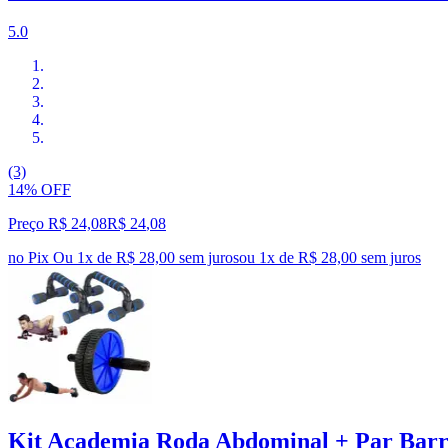
5.0
(3)
14% OFF
Preço R$ 24,08
R$
24
,
08
no Pix
Ou 1x de R$ 28,00 sem juros
ou
1
x de
R$ 28,00
sem juros
Kit Academia Roda Abdominal + Par Barr