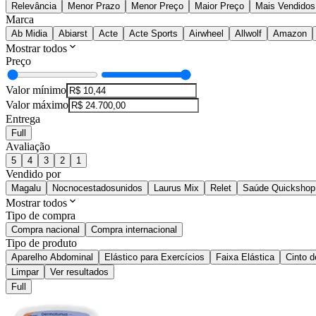
Relevância
Menor Prazo
Menor Preço
Maior Preço
Mais Vendidos
Marca
Ab Midia
Abiarst
Acte
Acte Sports
Airwheel
Allwolf
Amazon
Mostrar todos
Preço
Valor mínimo
Valor máximo
Entrega
Full
Avaliação
5
4
3
2
1
Vendido por
Magalu
Nocnocestadosunidos
Laurus Mix
Relet
Saúde Quickshop
Mostrar todos
Tipo de compra
Compra nacional
Compra internacional
Tipo de produto
Aparelho Abdominal
Elástico para Exercícios
Faixa Elástica
Cinto 
Limpar
Ver resultados
Full