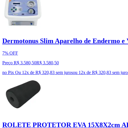
Dermotonus Slim Aparelho de Endermo e 
7% OFF
Preço R$ 3.580,50
R$
3.580
,
50
no Pix
Ou 12x de R$ 320,83 sem juros
ou
12
x de
R$ 320,83
sem juro
ROLETE PROTETOR EVA 15X8X2cm