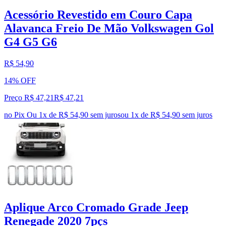
Acessório Revestido em Couro Capa
Alavanca Freio De Mão Volkswagen Gol
G4 G5 G6
R$ 54,90
14% OFF
Preço R$ 47,21
R$
47
,
21
no Pix
Ou 1x de R$ 54,90 sem juros
ou
1
x de
R$ 54,90
sem juros
Aplique Arco Cromado Grade Jeep
Renegade 2020 7pçs