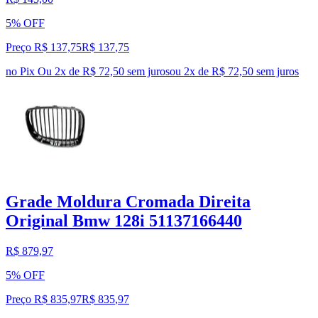
5% OFF
Preço R$ 137,75
R$
137
,
75
no Pix
Ou 2x de R$ 72,50 sem juros
ou
2
x de
R$ 72,50
sem juros
Grade Moldura Cromada Direita
Original Bmw 128i 51137166440
R$ 879,97
5% OFF
Preço R$ 835,97
R$
835
,
97