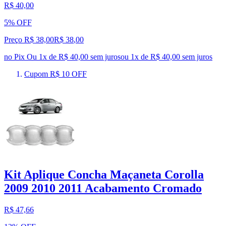
R$ 40,00
5% OFF
Preço R$ 38,00
R$
38
,
00
no Pix
Ou 1x de R$ 40,00 sem juros
ou
1
x de
R$ 40,00
sem juros
Cupom R$ 10 OFF
Kit Aplique Concha Maçaneta Corolla
2009 2010 2011 Acabamento Cromado
R$ 47,66