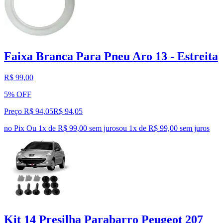
Faixa Branca Para Pneu Aro 13 - Estreita
R$ 99,00
5% OFF
Preço R$ 94,05
R$
94
,
05
no Pix
Ou 1x de R$ 99,00 sem juros
ou
1
x de
R$ 99,00
sem juros
Kit 14 Presilha Parabarro Peugeot 207