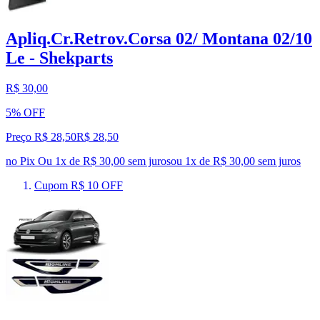
Apliq.Cr.Retrov.Corsa 02/ Montana 02/10
Le - Shekparts
R$ 30,00
5% OFF
Preço R$ 28,50
R$
28
,
50
no Pix
Ou 1x de R$ 30,00 sem juros
ou
1
x de
R$ 30,00
sem juros
Cupom R$ 10 OFF