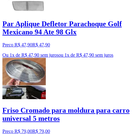
Par Aplique Defletor Parachoque Golf
Mexicano 94 Ate 98 Glx
Preço R$ 47,90
R$
47
,
90
Ou 1x de R$ 47,90 sem juros
ou
1
x de
R$ 47,90
sem juros
Friso Cromado para moldura para carro
universal 5 metros
Preço R$ 79,00
R$
79
,
00