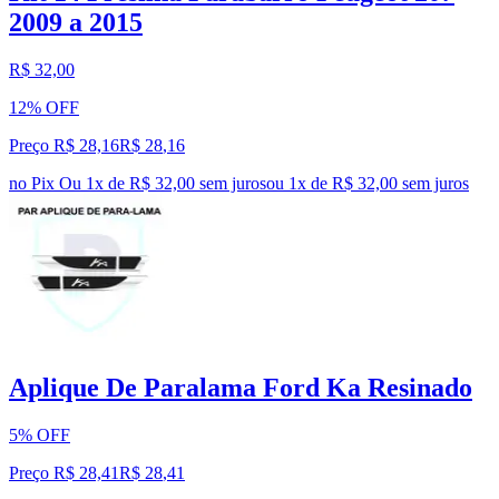
2009 a 2015
R$ 32,00
12% OFF
Preço R$ 28,16
R$
28
,
16
no Pix
Ou 1x de R$ 32,00 sem juros
ou
1
x de
R$ 32,00
sem juros
Aplique De Paralama Ford Ka Resinado
5% OFF
Preço R$ 28,41
R$
28
,
41