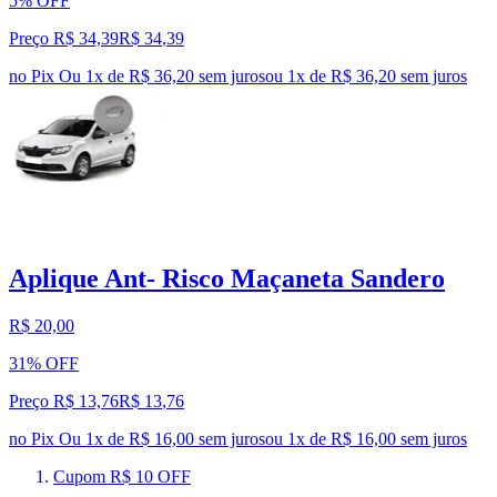
5% OFF
Preço R$ 34,39
R$
34
,
39
no Pix
Ou 1x de R$ 36,20 sem juros
ou
1
x de
R$ 36,20
sem juros
Aplique Ant- Risco Maçaneta Sandero
R$ 20,00
31% OFF
Preço R$ 13,76
R$
13
,
76
no Pix
Ou 1x de R$ 16,00 sem juros
ou
1
x de
R$ 16,00
sem juros
Cupom R$ 10 OFF