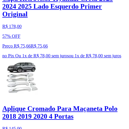
2024 2025 Lado Esquerdo Primer
Original
R$ 178,00
57% OFF
Preço R$ 75,66
R$
75
,
66
no Pix
Ou 1x de R$ 78,00 sem juros
ou
1
x de
R$ 78,00
sem juros
Aplique Cromado Para Maçaneta Polo
2018 2019 2020 4 Portas
R$ 145,00