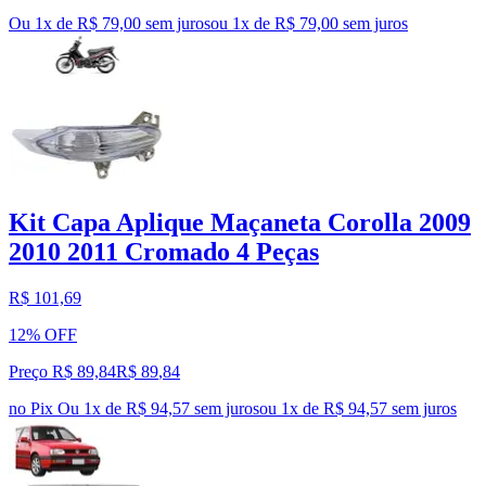
Ou 1x de R$ 79,00 sem juros
ou
1
x de
R$ 79,00
sem juros
Kit Capa Aplique Maçaneta Corolla 2009
2010 2011 Cromado 4 Peças
R$ 101,69
12% OFF
Preço R$ 89,84
R$
89
,
84
no Pix
Ou 1x de R$ 94,57 sem juros
ou
1
x de
R$ 94,57
sem juros