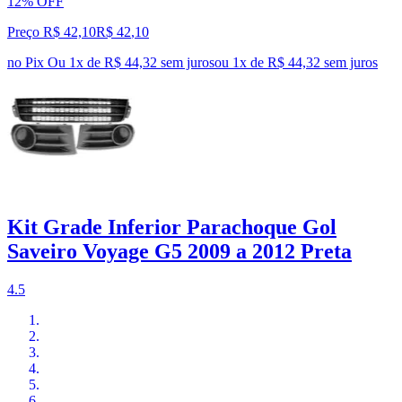
12% OFF
Preço R$ 42,10
R$
42
,
10
no Pix
Ou 1x de R$ 44,32 sem juros
ou
1
x de
R$ 44,32
sem juros
Kit Grade Inferior Parachoque Gol
Saveiro Voyage G5 2009 a 2012 Preta
4.5