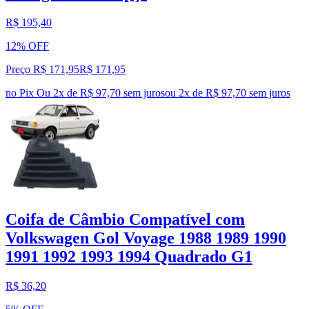
R$ 195,40
12% OFF
Preço R$ 171,95
R$
171
,
95
no Pix
Ou 2x de R$ 97,70 sem juros
ou
2
x de
R$ 97,70
sem juros
Coifa de Câmbio Compatível com
Volkswagen Gol Voyage 1988 1989 1990
1991 1992 1993 1994 Quadrado G1
R$ 36,20