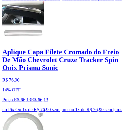
Aplique Capa Filete Cromado do Freio
De Mão Chevrolet Cruze Tracker Spin
Onix Prisma Sonic
R$ 76,90
14% OFF
Preço R$ 66,13
R$
66
,
13
no Pix
Ou 1x de R$ 76,90 sem juros
ou
1
x de
R$ 76,90
sem juros