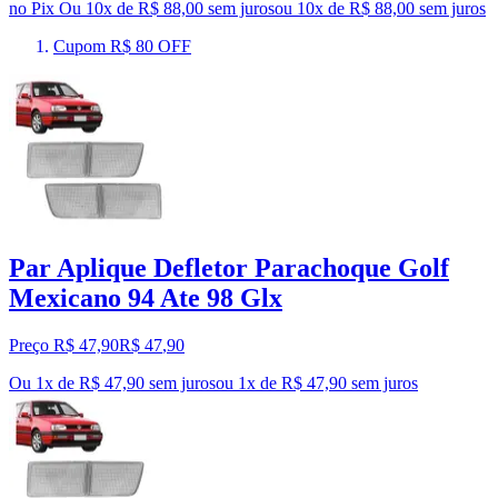
no Pix
Ou 10x de R$ 88,00 sem juros
ou
10
x de
R$ 88,00
sem juros
Cupom R$ 80 OFF
Par Aplique Defletor Parachoque Golf
Mexicano 94 Ate 98 Glx
Preço R$ 47,90
R$
47
,
90
Ou 1x de R$ 47,90 sem juros
ou
1
x de
R$ 47,90
sem juros