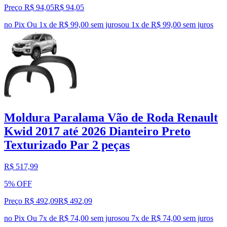
Preço R$ 94,05
R$
94
,
05
no Pix
Ou 1x de R$ 99,00 sem juros
ou
1
x de
R$ 99,00
sem juros
Moldura Paralama Vão de Roda Renault
Kwid 2017 até 2026 Dianteiro Preto
Texturizado Par 2 peças
R$ 517,99
5% OFF
Preço R$ 492,09
R$
492
,
09
no Pix
Ou 7x de R$ 74,00 sem juros
ou
7
x de
R$ 74,00
sem juros