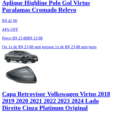
Aplique Highline Polo Gol Virtus
Paralamas Cromado Relevo
R$ 42,90
44% OFF
Preço R$ 23,88
R$
23
,
88
Ou 1x de R$ 23,88 sem juros
ou
1
x de
R$ 23,88
sem juros
Capa Retrovisor Volkswagen Virtus 2018
2019 2020 2021 2022 2023 2024 Lado
Direito Cinza Platinum Original