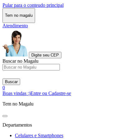
Pular para o conteudo principal
Tem no magalu
Atendimento
Digite seu CEP
Buscar no Magalu
Buscar
0
Boas vindas :)
Entre ou Cadastre-se
Tem no Magalu
Departamentos
Celulares e Smartphones