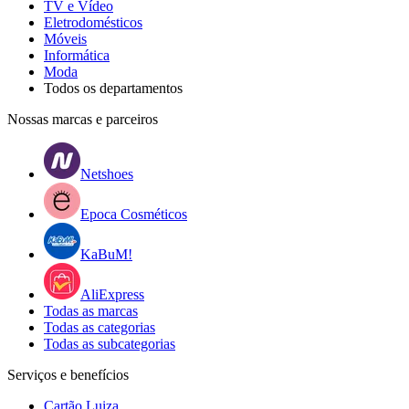
TV e Vídeo
Eletrodomésticos
Móveis
Informática
Moda
Todos os departamentos
Nossas marcas e parceiros
Netshoes
Epoca Cosméticos
KaBuM!
AliExpress
Todas as marcas
Todas as categorias
Todas as subcategorias
Serviços e benefícios
Cartão Luiza