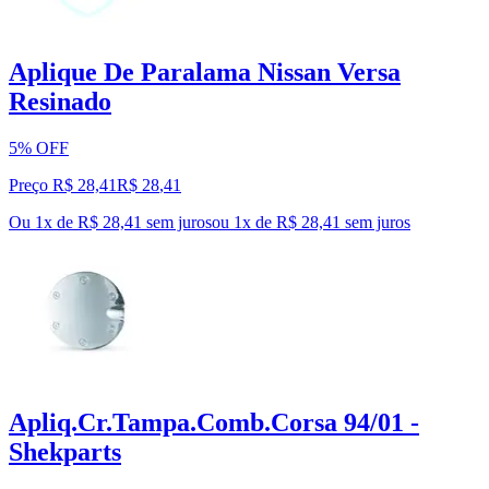
Aplique De Paralama Nissan Versa
Resinado
5% OFF
Preço R$ 28,41
R$
28
,
41
Ou 1x de R$ 28,41 sem juros
ou
1
x de
R$ 28,41
sem juros
Apliq.Cr.Tampa.Comb.Corsa 94/01 -
Shekparts