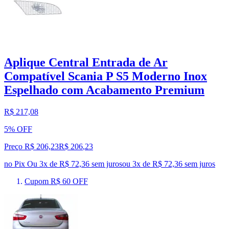
Aplique Central Entrada de Ar
Compatível Scania P S5 Moderno Inox
Espelhado com Acabamento Premium
R$ 217,08
5% OFF
Preço R$ 206,23
R$
206
,
23
no Pix
Ou 3x de R$ 72,36 sem juros
ou
3
x de
R$ 72,36
sem juros
Cupom R$ 60 OFF