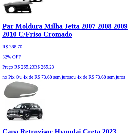
Par Moldura Milha Jetta 2007 2008 2009
2010 C/Friso Cromado
R$ 388,70
32% OFF
Preço R$ 265,23
R$
265
,
23
no Pix
Ou 4x de R$ 73,68 sem juros
ou
4
x de
R$ 73,68
sem juros
Capa Retrovisor Hyundai Creta 2023