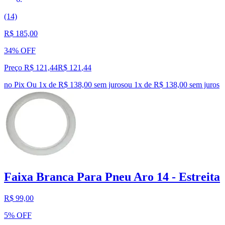
(14)
R$ 185,00
34% OFF
Preço R$ 121,44
R$
121
,
44
no Pix
Ou 1x de R$ 138,00 sem juros
ou
1
x de
R$ 138,00
sem juros
Faixa Branca Para Pneu Aro 14 - Estreita
R$ 99,00
5% OFF