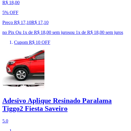
R$ 18,00
5% OFF
Preço R$ 17,10
R$
17
,
10
no Pix
Ou 1x de R$ 18,00 sem juros
ou
1
x de
R$ 18,00
sem juros
Cupom R$ 10 OFF
Adesivo Aplique Resinado Paralama
Tiggo2 Fiesta Saveiro
5.0