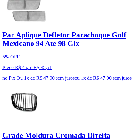
Par Aplique Defletor Parachoque Golf
Mexicano 94 Ate 98 Glx
5% OFF
Preço R$ 45,51
R$
45
,
51
no Pix
Ou 1x de R$ 47,90 sem juros
ou
1
x de
R$ 47,90
sem juros
Grade Moldura Cromada Direita