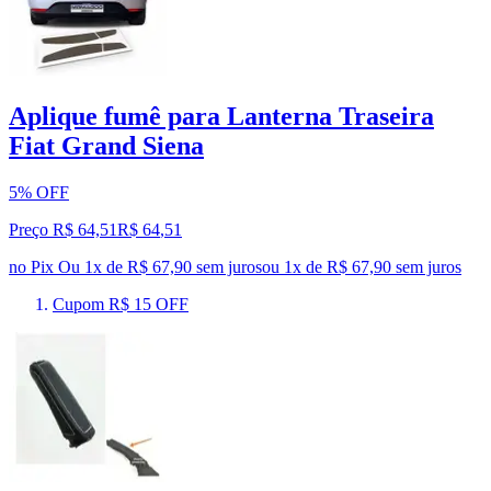
Aplique fumê para Lanterna Traseira
Fiat Grand Siena
5% OFF
Preço R$ 64,51
R$
64
,
51
no Pix
Ou 1x de R$ 67,90 sem juros
ou
1
x de
R$ 67,90
sem juros
Cupom R$ 15 OFF