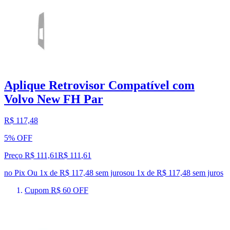
Aplique Retrovisor Compatível com
Volvo New FH Par
R$ 117,48
5% OFF
Preço R$ 111,61
R$
111
,
61
no Pix
Ou 1x de R$ 117,48 sem juros
ou
1
x de
R$ 117,48
sem juros
Cupom R$ 60 OFF