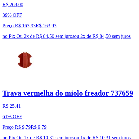
R$ 269,00
39% OFF
Preço R$ 163,93
R$
163
,
93
no Pix
Ou 2x de R$ 84,50 sem juros
ou
2
x de
R$ 84,50
sem juros
Trava vermelha do miolo freador 737659
R$ 25,41
61% OFF
Preço R$ 9,79
R$
9
,
79
no Pix
Ou 1x de R$ 10,31 sem juros
ou
1
x de
R$ 10,31
sem juros