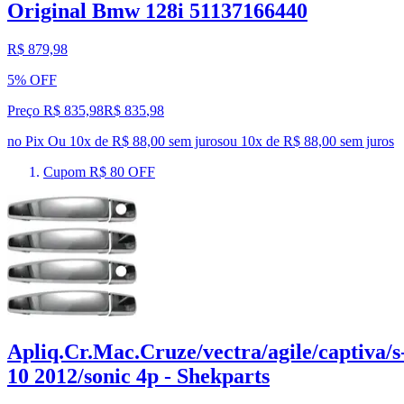
Original Bmw 128i 51137166440
R$ 879,98
5% OFF
Preço R$ 835,98
R$
835
,
98
no Pix
Ou 10x de R$ 88,00 sem juros
ou
10
x de
R$ 88,00
sem juros
Cupom R$ 80 OFF
Apliq.Cr.Mac.Cruze/vectra/agile/captiva/s
10 2012/sonic 4p - Shekparts