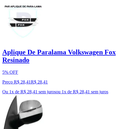
Aplique De Paralama Volkswagen Fox
Resinado
5% OFF
Preço R$ 28,41
R$
28
,
41
Ou 1x de R$ 28,41 sem juros
ou
1
x de
R$ 28,41
sem juros