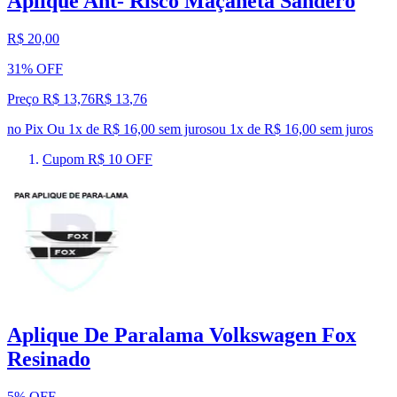
Aplique Ant- Risco Maçaneta Sandero
R$ 20,00
31% OFF
Preço R$ 13,76
R$
13
,
76
no Pix
Ou 1x de R$ 16,00 sem juros
ou
1
x de
R$ 16,00
sem juros
Cupom R$ 10 OFF
Aplique De Paralama Volkswagen Fox
Resinado
5% OFF