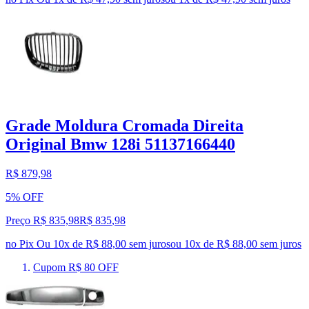
Grade Moldura Cromada Direita
Original Bmw 128i 51137166440
R$ 879,98
5% OFF
Preço R$ 835,98
R$
835
,
98
no Pix
Ou 10x de R$ 88,00 sem juros
ou
10
x de
R$ 88,00
sem juros
Cupom R$ 80 OFF