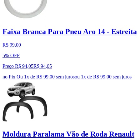
Faixa Branca Para Pneu Aro 14 - Estreita
R$ 99,00
5% OFF
Preço R$ 94,05
R$
94
,
05
no Pix
Ou 1x de R$ 99,00 sem juros
ou
1
x de
R$ 99,00
sem juros
Moldura Paralama Vão de Roda Renault