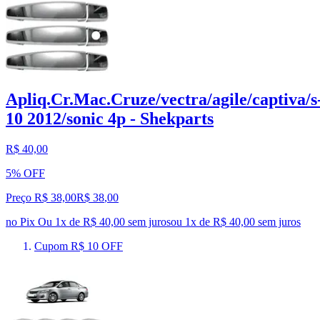
Apliq.Cr.Mac.Cruze/vectra/agile/captiva/s
10 2012/sonic 4p - Shekparts
R$ 40,00
5% OFF
Preço R$ 38,00
R$
38
,
00
no Pix
Ou 1x de R$ 40,00 sem juros
ou
1
x de
R$ 40,00
sem juros
Cupom R$ 10 OFF