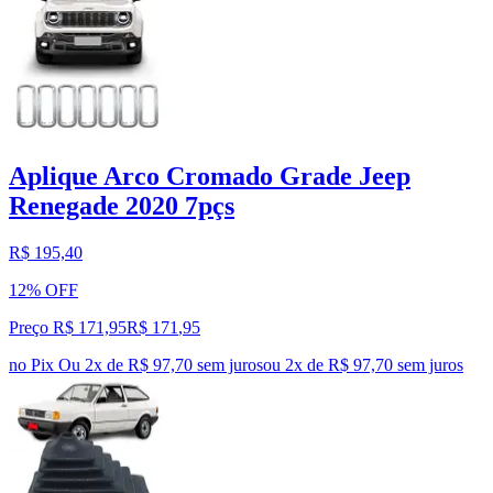
Aplique Arco Cromado Grade Jeep
Renegade 2020 7pçs
R$ 195,40
12% OFF
Preço R$ 171,95
R$
171
,
95
no Pix
Ou 2x de R$ 97,70 sem juros
ou
2
x de
R$ 97,70
sem juros