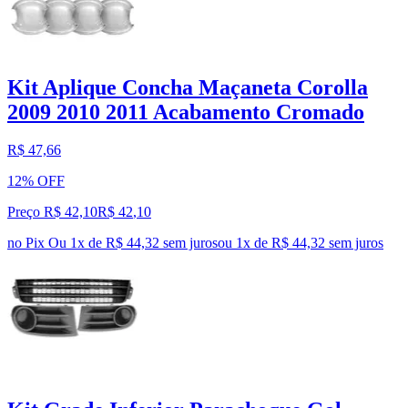
Kit Aplique Concha Maçaneta Corolla
2009 2010 2011 Acabamento Cromado
R$ 47,66
12% OFF
Preço R$ 42,10
R$
42
,
10
no Pix
Ou 1x de R$ 44,32 sem juros
ou
1
x de
R$ 44,32
sem juros