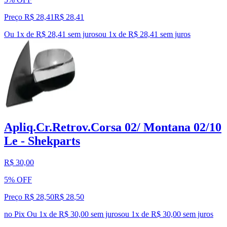
Preço R$ 28,41
R$
28
,
41
Ou 1x de R$ 28,41 sem juros
ou
1
x de
R$ 28,41
sem juros
Apliq.Cr.Retrov.Corsa 02/ Montana 02/10
Le - Shekparts
R$ 30,00
5% OFF
Preço R$ 28,50
R$
28
,
50
no Pix
Ou 1x de R$ 30,00 sem juros
ou
1
x de
R$ 30,00
sem juros