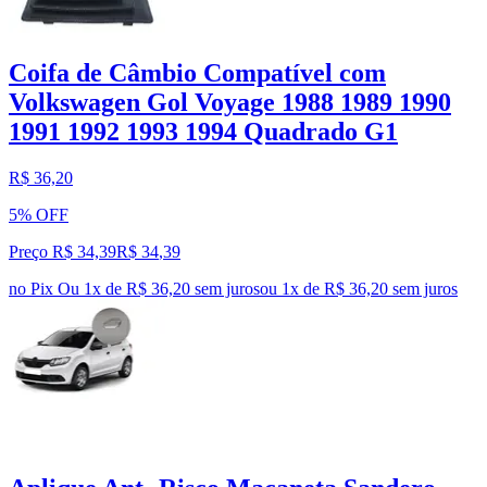
Coifa de Câmbio Compatível com
Volkswagen Gol Voyage 1988 1989 1990
1991 1992 1993 1994 Quadrado G1
R$ 36,20
5% OFF
Preço R$ 34,39
R$
34
,
39
no Pix
Ou 1x de R$ 36,20 sem juros
ou
1
x de
R$ 36,20
sem juros