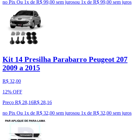
no Pix
Ou 1x de R$ 99,00 sem juros
ou
1
x de
R$ 99,00
sem juros
Kit 14 Presilha Parabarro Peugeot 207
2009 a 2015
R$ 32,00
12% OFF
Preço R$ 28,16
R$
28
,
16
no Pix
Ou 1x de R$ 32,00 sem juros
ou
1
x de
R$ 32,00
sem juros