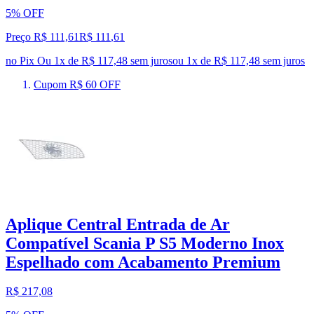
5% OFF
Preço R$ 111,61
R$
111
,
61
no Pix
Ou 1x de R$ 117,48 sem juros
ou
1
x de
R$ 117,48
sem juros
Cupom R$ 60 OFF
Aplique Central Entrada de Ar
Compatível Scania P S5 Moderno Inox
Espelhado com Acabamento Premium
R$ 217,08