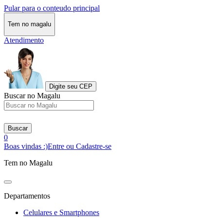
Pular para o conteudo principal
Tem no magalu
Atendimento
Digite seu CEP
Buscar no Magalu
Buscar
0
Boas vindas :)
Entre ou Cadastre-se
Tem no Magalu
Departamentos
Celulares e Smartphones