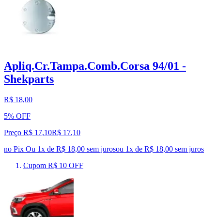
Apliq.Cr.Tampa.Comb.Corsa 94/01 -
Shekparts
R$ 18,00
5% OFF
Preço R$ 17,10
R$
17
,
10
no Pix
Ou 1x de R$ 18,00 sem juros
ou
1
x de
R$ 18,00
sem juros
Cupom R$ 10 OFF