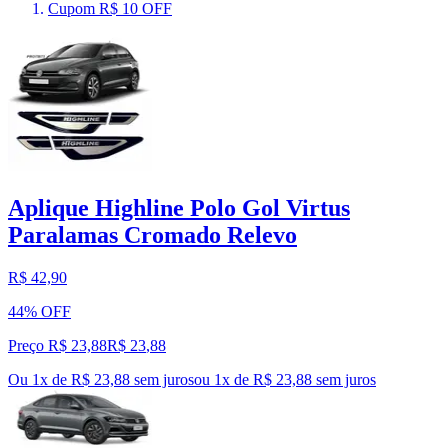
Cupom R$ 10 OFF
Aplique Highline Polo Gol Virtus
Paralamas Cromado Relevo
R$ 42,90
44% OFF
Preço R$ 23,88
R$
23
,
88
Ou 1x de R$ 23,88 sem juros
ou
1
x de
R$ 23,88
sem juros