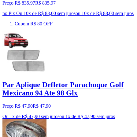
Preço R$ 835,97
R$
835
,
97
no Pix
Ou 10x de R$ 88,00 sem juros
ou
10
x de
R$ 88,00
sem juros
Cupom R$ 80 OFF
Par Aplique Defletor Parachoque Golf
Mexicano 94 Ate 98 Glx
Preço R$ 47,90
R$
47
,
90
Ou 1x de R$ 47,90 sem juros
ou
1
x de
R$ 47,90
sem juros