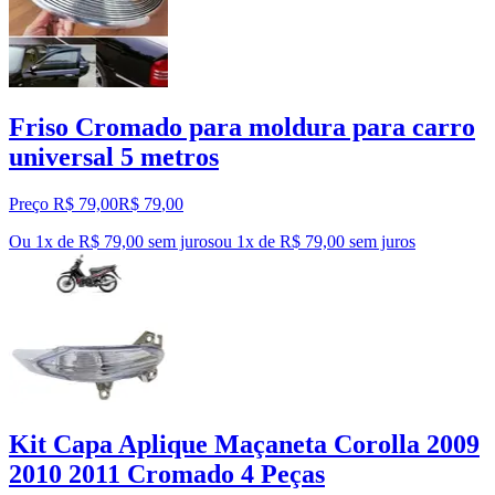
Friso Cromado para moldura para carro
universal 5 metros
Preço R$ 79,00
R$
79
,
00
Ou 1x de R$ 79,00 sem juros
ou
1
x de
R$ 79,00
sem juros
Kit Capa Aplique Maçaneta Corolla 2009
2010 2011 Cromado 4 Peças