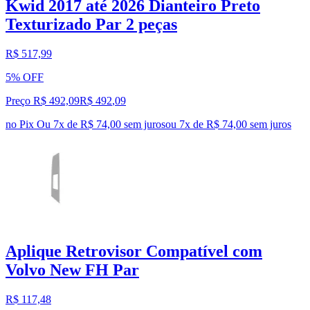
Kwid 2017 até 2026 Dianteiro Preto
Texturizado Par 2 peças
R$ 517,99
5% OFF
Preço R$ 492,09
R$
492
,
09
no Pix
Ou 7x de R$ 74,00 sem juros
ou
7
x de
R$ 74,00
sem juros
Aplique Retrovisor Compatível com
Volvo New FH Par
R$ 117,48