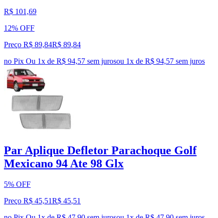
R$ 101,69
12% OFF
Preço R$ 89,84
R$
89
,
84
no Pix
Ou 1x de R$ 94,57 sem juros
ou
1
x de
R$ 94,57
sem juros
Par Aplique Defletor Parachoque Golf
Mexicano 94 Ate 98 Glx
5% OFF
Preço R$ 45,51
R$
45
,
51
no Pix
Ou 1x de R$ 47,90 sem juros
ou
1
x de
R$ 47,90
sem juros