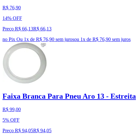
R$ 76,90
14% OFF
Preço R$ 66,13
R$
66
,
13
no Pix
Ou 1x de R$ 76,90 sem juros
ou
1
x de
R$ 76,90
sem juros
Faixa Branca Para Pneu Aro 13 - Estreita
R$ 99,00
5% OFF
Preço R$ 94,05
R$
94
,
05