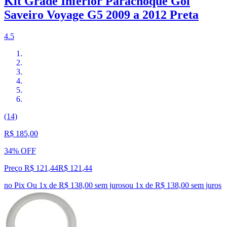
Kit Grade Inferior Parachoque Gol
Saveiro Voyage G5 2009 a 2012 Preta
4.5
(14)
R$ 185,00
34% OFF
Preço R$ 121,44
R$
121
,
44
no Pix
Ou 1x de R$ 138,00 sem juros
ou
1
x de
R$ 138,00
sem juros