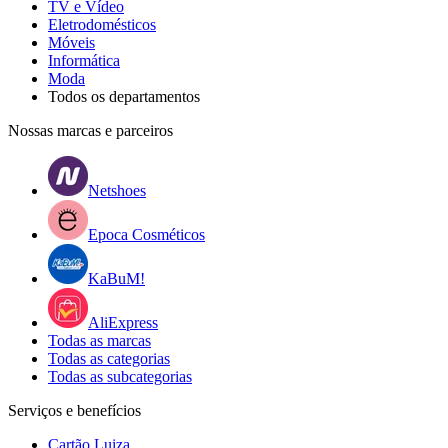
TV e Vídeo
Eletrodomésticos
Móveis
Informática
Moda
Todos os departamentos
Nossas marcas e parceiros
Netshoes
Epoca Cosméticos
KaBuM!
AliExpress
Todas as marcas
Todas as categorias
Todas as subcategorias
Serviços e benefícios
Cartão Luiza