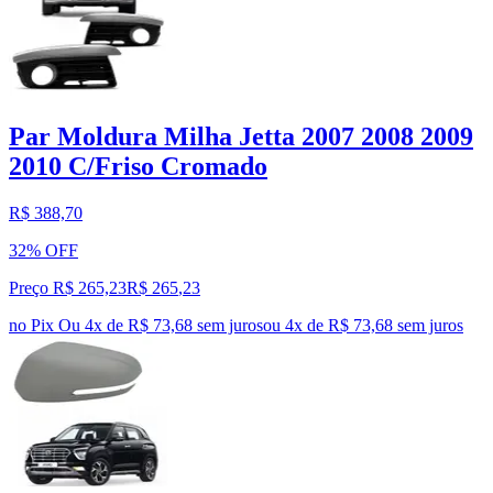
Par Moldura Milha Jetta 2007 2008 2009
2010 C/Friso Cromado
R$ 388,70
32% OFF
Preço R$ 265,23
R$
265
,
23
no Pix
Ou 4x de R$ 73,68 sem juros
ou
4
x de
R$ 73,68
sem juros