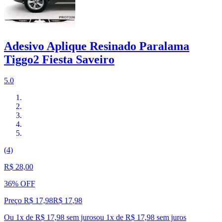
Adesivo Aplique Resinado Paralama
Tiggo2 Fiesta Saveiro
5.0
(4)
R$ 28,00
36% OFF
Preço R$ 17,98
R$
17
,
98
Ou 1x de R$ 17,98 sem juros
ou
1
x de
R$ 17,98
sem juros