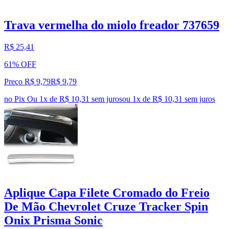
Trava vermelha do miolo freador 737659
R$ 25,41
61% OFF
Preço R$ 9,79
R$
9
,
79
no Pix
Ou 1x de R$ 10,31 sem juros
ou
1
x de
R$ 10,31
sem juros
Aplique Capa Filete Cromado do Freio
De Mão Chevrolet Cruze Tracker Spin
Onix Prisma Sonic