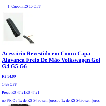
Cupom R$ 15 OFF
Acessório Revestido em Couro Capa
Alavanca Freio De Mão Volkswagen Gol
G4 G5 G6
R$ 54,90
14% OFF
Preço R$ 47,21
R$
47
,
21
no Pix
Ou 1x de R$ 54,90 sem juros
ou
1
x de
R$ 54,90
sem juros