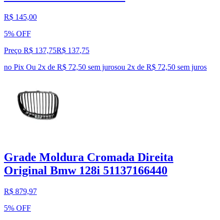
R$ 145,00
5% OFF
Preço R$ 137,75
R$
137
,
75
no Pix
Ou 2x de R$ 72,50 sem juros
ou
2
x de
R$ 72,50
sem juros
Grade Moldura Cromada Direita
Original Bmw 128i 51137166440
R$ 879,97
5% OFF