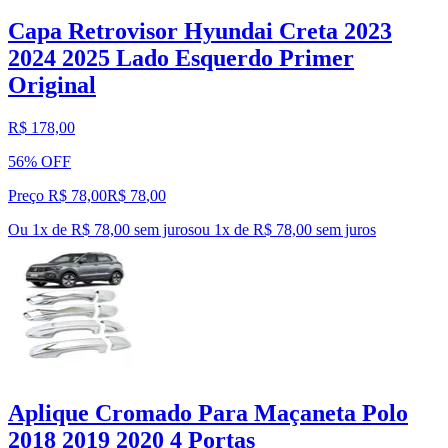
Capa Retrovisor Hyundai Creta 2023
2024 2025 Lado Esquerdo Primer
Original
R$ 178,00
56% OFF
Preço R$ 78,00
R$
78
,
00
Ou 1x de R$ 78,00 sem juros
ou
1
x de
R$ 78,00
sem juros
Aplique Cromado Para Maçaneta Polo
2018 2019 2020 4 Portas