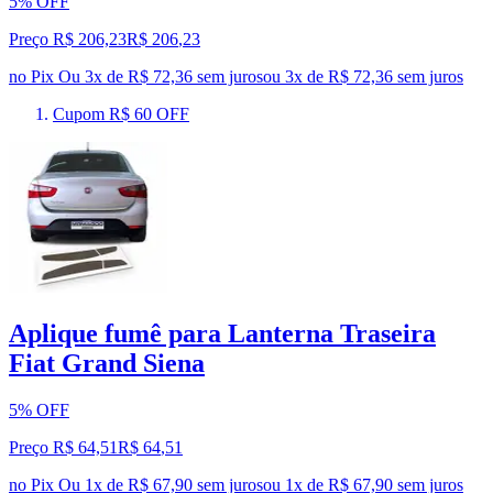
5% OFF
Preço R$ 206,23
R$
206
,
23
no Pix
Ou 3x de R$ 72,36 sem juros
ou
3
x de
R$ 72,36
sem juros
Cupom R$ 60 OFF
Aplique fumê para Lanterna Traseira
Fiat Grand Siena
5% OFF
Preço R$ 64,51
R$
64
,
51
no Pix
Ou 1x de R$ 67,90 sem juros
ou
1
x de
R$ 67,90
sem juros