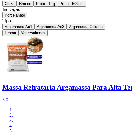
Cinza
Branco
Preto - 1kg
Preto - 500grs
Indicação
Porcelanato
Tipo
Argamassa Ac1
Argamassa Ac3
Argamassa Colante
Limpar
Ver resultados
Massa Refrataria Argamassa Para Alta Tem
5.0