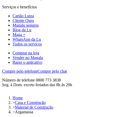
Serviços e benefícios
Cartão Luiza
Cliente Ouro
Magalu seguros
Blog da Lu
Maga +
WhatsApp da Lu
Todos os serviços
Comprar na loja
Vender no Magalu
Baixe o aplicativo
Compre pelo telefone
Compre pelo chat
Número de telefone 0800 773 3838
Seg. à Dom. exceto feriados das 8h às 20h
Home
>
Casa e Construção
>
Material de Construção
>
Argamassa