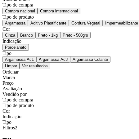
Tipo de compra
Compra nacional
Compra internacional
Tipo de produto
Argamassa
Aditivo Plastificante
Gordura Vegetal
Impermeabilizante
Cor
Cinza
Branco
Preto - 1kg
Preto - 500grs
Indicação
Porcelanato
Tipo
Argamassa Ac1
Argamassa Ac3
Argamassa Colante
Limpar
Ver resultados
Ordenar
Marca
Preço
Avaliação
Vendido por
Tipo de compra
Tipo de produto
Cor
Indicação
Tipo
Filtros
2