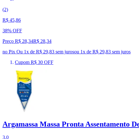
(2)
R$ 45,86
38% OFF
Preço R$ 28,34
R$
28
,
34
no Pix
Ou 1x de R$ 29,83 sem juros
ou
1
x de
R$ 29,83
sem juros
Cupom R$ 30 OFF
Argamassa Massa Pronta Assentamento De 
3.0