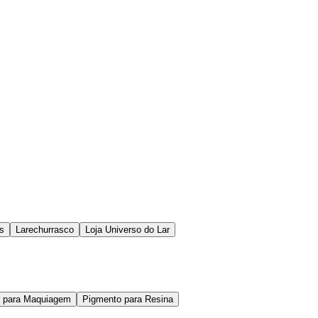
os
Larechurrasco
Loja Universo do Lar
er para Maquiagem
Pigmento para Resina