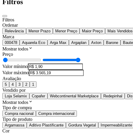
Filtros
Filtros
Ordenar
Relevância
Menor Prazo
Menor Preço
Maior Preço
Mais Vendidos
Marca
000478
Aquarela Eco
Arga Max
Argaplan
Axton
Barone
Baut
Mostrar todos
Preço
Valor mínimo
Valor máximo
Avaliação
5
4
3
2
1
Vendido por
Loja Selamix
Copafer
Webcontinental Marketplace
Redepinhal
Dis
Mostrar todos
Tipo de compra
Compra nacional
Compra internacional
Tipo de produto
Argamassa
Aditivo Plastificante
Gordura Vegetal
Impermeabilizante
Cor