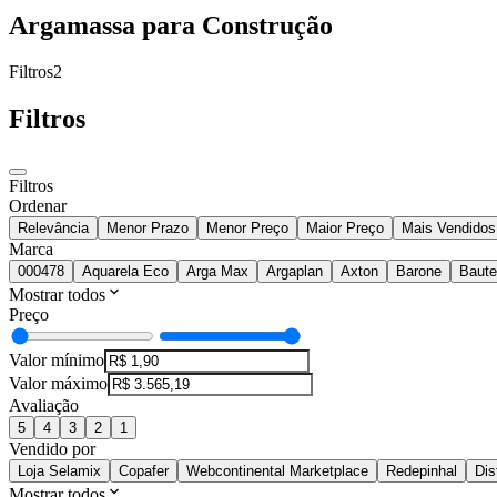
Argamassa para Construção
Filtros
2
Filtros
Filtros
Ordenar
Relevância
Menor Prazo
Menor Preço
Maior Preço
Mais Vendidos
Marca
000478
Aquarela Eco
Arga Max
Argaplan
Axton
Barone
Baut
Mostrar todos
Preço
Valor mínimo
Valor máximo
Avaliação
5
4
3
2
1
Vendido por
Loja Selamix
Copafer
Webcontinental Marketplace
Redepinhal
Dis
Mostrar todos