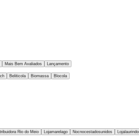
Mais Bem Avaliados
Lançamento
ech
Beliticola
Biomassa
Blocola
tribuidora Rio do Meio
Lojamarelago
Nocnocestadosunidos
Lojalaurind