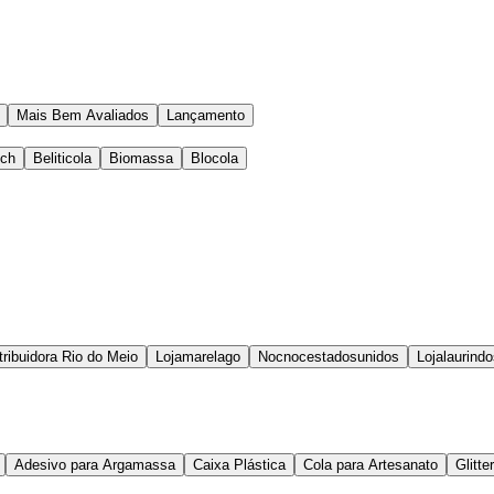
Mais Bem Avaliados
Lançamento
ech
Beliticola
Biomassa
Blocola
tribuidora Rio do Meio
Lojamarelago
Nocnocestadosunidos
Lojalaurind
Adesivo para Argamassa
Caixa Plástica
Cola para Artesanato
Glitt